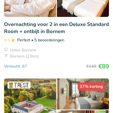
Overnachting voor 2 in een Deluxe Standard
Room + ontbijt in Bornem
9.5
Perfect
• 5 beoordelingen
Hotel Bornem
Bornem (23km)
€89
Verkocht: 67
€145
37% korting