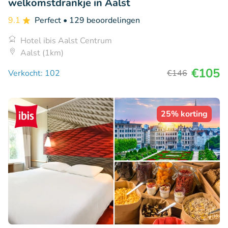
welkomstdrankje in Aalst
9.1
Perfect
• 129 beoordelingen
Hotel ibis Aalst Centrum
Aalst (1km)
€105
Verkocht: 102
€146
25% korting