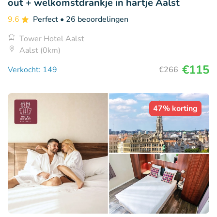
out + welkomstdrankje in hartje Aalst
9.6
Perfect
• 26 beoordelingen
Tower Hotel Aalst
Aalst (0km)
€115
Verkocht: 149
€266
47% korting