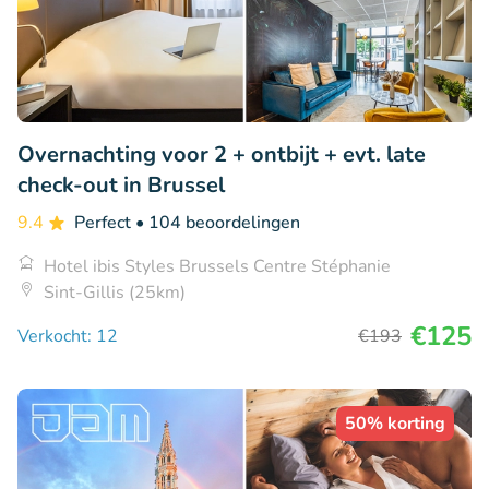
Overnachting voor 2 + ontbijt + evt. late
check-out in Brussel
9.4
Perfect
• 104 beoordelingen
Hotel ibis Styles Brussels Centre Stéphanie
Sint-Gillis (25km)
€125
Verkocht: 12
€193
50% korting