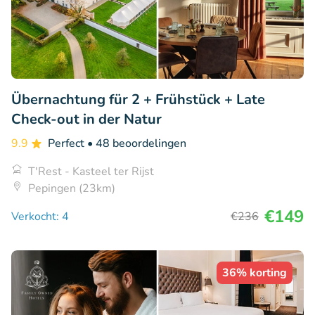
Übernachtung für 2 + Frühstück + Late
Check-out in der Natur
9.9
Perfect
• 48 beoordelingen
T'Rest - Kasteel ter Rijst
Pepingen (23km)
€149
Verkocht: 4
€236
36% korting