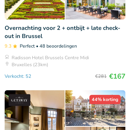
Overnachting voor 2 + ontbijt + late check-
out in Brussel
9.3
Perfect
• 48 beoordelingen
Radisson Hotel Brussels Centre Midi
Bruxelles (23km)
€167
Verkocht: 52
€281
44% korting