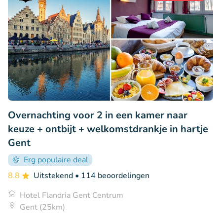
Overnachting voor 2 in een kamer naar
keuze + ontbijt + welkomstdrankje in hartje
Gent
Erg populaire deal
8.8
Uitstekend
• 114 beoordelingen
Hotel Flandria Gent Centrum
Gent (25km)