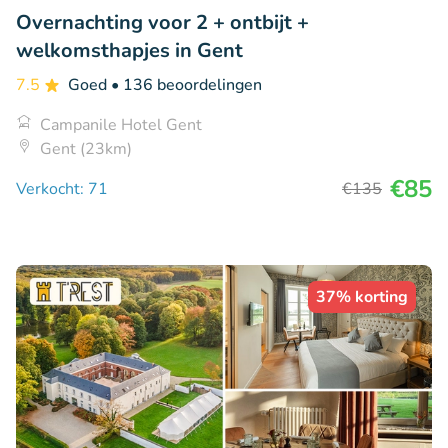
Overnachting voor 2 + ontbijt +
welkomsthapjes in Gent
7.5
Goed
• 136 beoordelingen
Campanile Hotel Gent
Gent (23km)
€85
Verkocht: 71
€135
37% korting