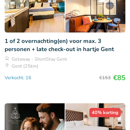
1 of 2 overnachting(en) voor max. 3
personen + late check-out in hartje Gent
Getaway - ShortStay Gent
Gent (25km)
€85
Verkocht: 16
€153
40% korting