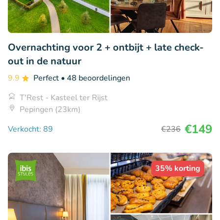
Overnachting voor 2 + ontbijt + late check-
out in de natuur
9.9
Perfect
• 48 beoordelingen
T'Rest - Kasteel ter Rijst
Pepingen (23km)
€149
Verkocht: 89
€236
35% korting