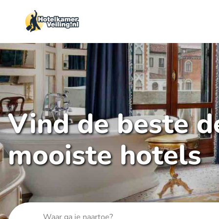
Vind de beste de
mooiste hotels
Waar ga je naartoe?