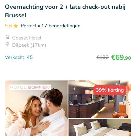
Overnachting voor 2 + late check-out nabij
Brussel
9.6
Perfect
• 17 beoordelingen
Gosset Hotel
Dilbeek (17km)
€69
Verkocht: 45
€132
,90
39% korting