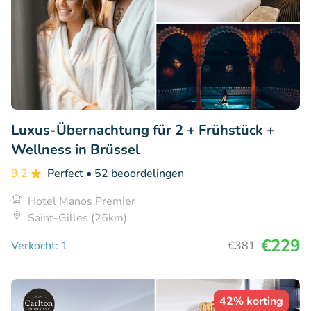
Luxus-Übernachtung für 2 + Frühstück +
Wellness in Brüssel
9.2
Perfect
• 52 beoordelingen
Hotel Manos Premier
Saint-Gilles (25km)
€229
Verkocht: 1
€381
42% korting