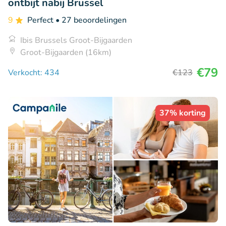
ontbijt nabij Brussel
9
Perfect
• 27 beoordelingen
Ibis Brussels Groot-Bijgaarden
Groot-Bijgaarden (16km)
€79
Verkocht: 434
€123
37% korting