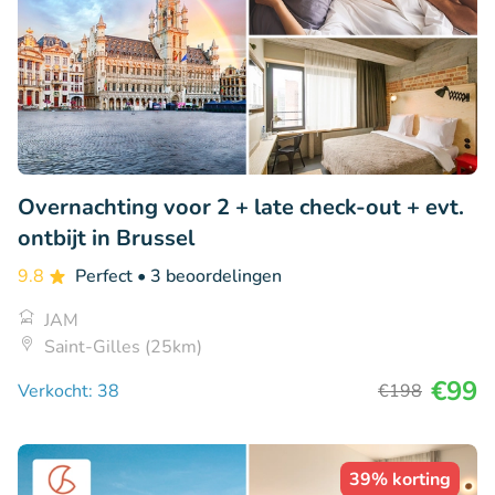
Overnachting voor 2 + late check-out + evt.
ontbijt in Brussel
9.8
Perfect
• 3 beoordelingen
JAM
Saint-Gilles (25km)
€99
Verkocht: 38
€198
39% korting