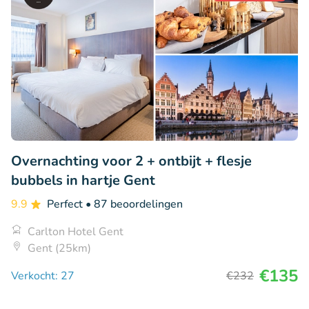
Overnachting voor 2 + ontbijt + flesje
bubbels in hartje Gent
9.9
Perfect
• 87 beoordelingen
Carlton Hotel Gent
Gent (25km)
€135
Verkocht: 27
€232