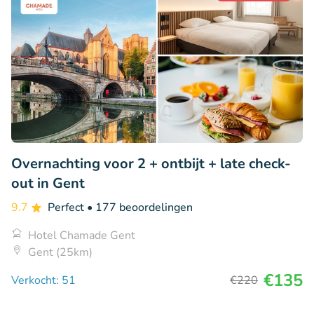
Overnachting voor 2 + ontbijt + late check-
out in Gent
9.7
Perfect
• 177 beoordelingen
Hotel Chamade Gent
Gent (25km)
€135
Verkocht: 51
€220