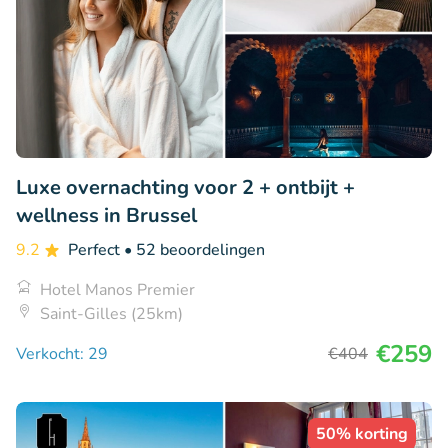
Luxe overnachting voor 2 + ontbijt +
wellness in Brussel
9.2
Perfect
• 52 beoordelingen
Hotel Manos Premier
Saint-Gilles (25km)
€259
Verkocht: 29
€404
50% korting