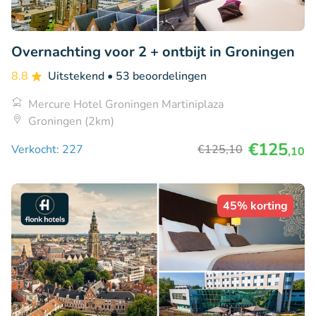
Overnachting voor 2 + ontbijt in Groningen
8.8
Uitstekend
• 53 beoordelingen
Mercure Hotel Groningen Martiniplaza
Groningen (2km)
€125
Verkocht: 227
€125
,10
,10
45% korting