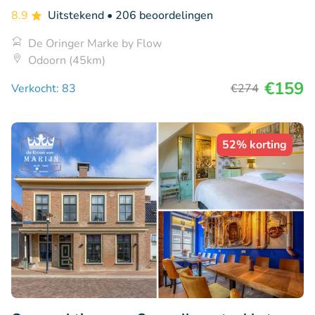
8.9
Uitstekend
• 206 beoordelingen
De Oringer Marke by Flow
Odoorn (45km)
€159
Verkocht: 83
€274
52% korting