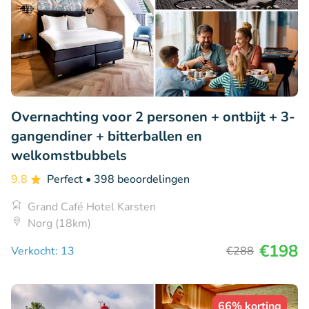
Overnachting voor 2 personen + ontbijt + 3-
gangendiner + bitterballen en
welkomstbubbels
9.8
Perfect
• 398 beoordelingen
Grand Café Hotel Karsten
Norg (18km)
€198
Verkocht: 13
€288
66% korting