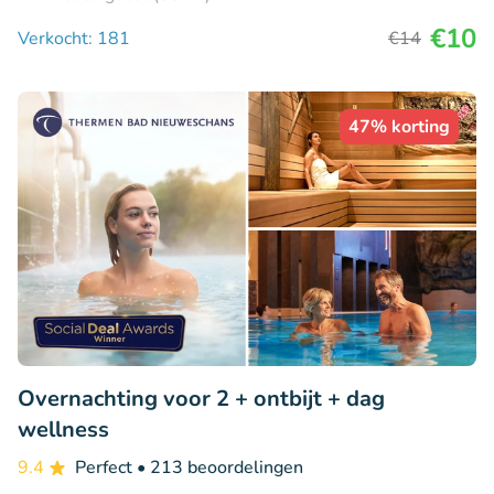
€10
Verkocht: 181
€14
47% korting
Overnachting voor 2 + ontbijt + dag
wellness
9.4
Perfect
• 213 beoordelingen