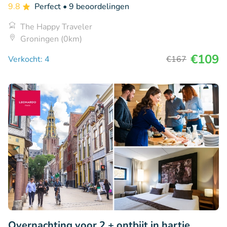
9.8
Perfect
• 9 beoordelingen
The Happy Traveler
Groningen (0km)
€109
Verkocht: 4
€167
Overnachting voor 2 + ontbijt in hartje