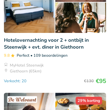
Hotelovernachting voor 2 + ontbijt in
Steenwijk + evt. diner in Giethoorn
9.8
Perfect
• 109 beoordelingen
MyHotel Steenwijk
Giethoorn (65km)
€95
Verkocht: 20
€130
29% korting