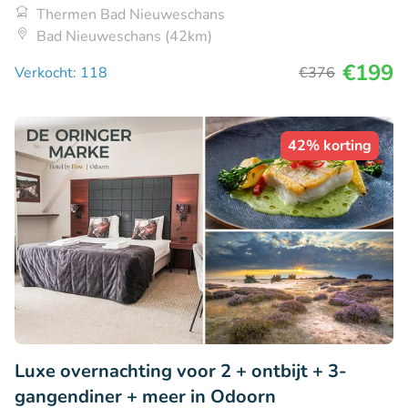
Thermen Bad Nieuweschans
Bad Nieuweschans (42km)
€199
Verkocht: 118
€376
42% korting
Luxe overnachting voor 2 + ontbijt + 3-
gangendiner + meer in Odoorn