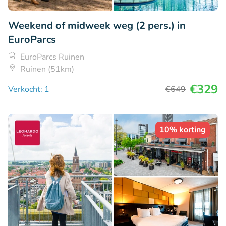
Weekend of midweek weg (2 pers.) in
EuroParcs
EuroParcs Ruinen
Ruinen (51km)
€329
Verkocht: 1
€649
10% korting