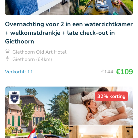
Overnachting voor 2 in een waterzichtkamer
+ welkomstdrankje + late check-out in
Giethoorn
Giethoorn Old Art Hotel
Giethoorn (64km)
€109
Verkocht: 11
€144
32% korting