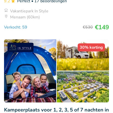
9.2
Perfect
• 17 beoordelingen
Vakantiepark In Style
Menaam (60km)
€149
Verkocht: 59
€530
30% korting
Kampeerplaats voor 1, 2, 3, 5 of 7 nachten in