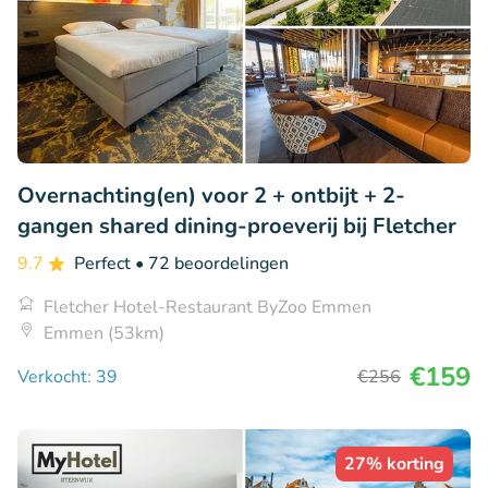
Overnachting(en) voor 2 + ontbijt + 2-
gangen shared dining-proeverij bij Fletcher
9.7
Perfect
• 72 beoordelingen
Fletcher Hotel-Restaurant ByZoo Emmen
Emmen (53km)
€159
Verkocht: 39
€256
27% korting