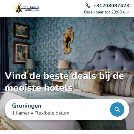
+31208087423
Bereikbaar tot 23:00 uur
Vind de beste deals bij de
mooiste hotels
Groningen
1 kamer •
Flexibele datum