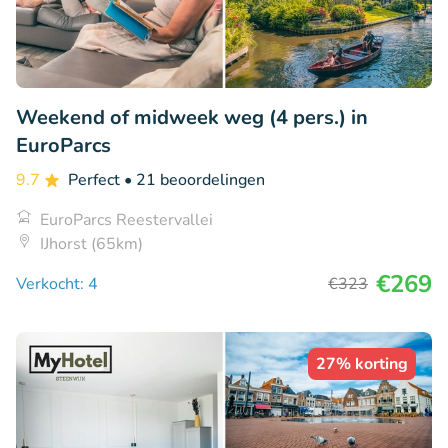
Weekend of midweek weg (4 pers.) in
EuroParcs
9.7
Perfect
• 21 beoordelingen
EuroParcs Reestervallei
IJhorst (65km)
€269
Verkocht: 4
€323
27% korting