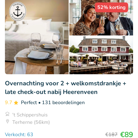
52% korting
Overnachting voor 2 + welkomstdrankje +
late check-out nabij Heerenveen
9.7
Perfect
• 131 beoordelingen
't Schippershuis
Terherne (56km)
€89
Verkocht: 63
€187