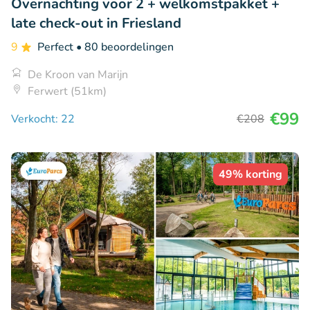
Overnachting voor 2 + welkomstpakket +
late check-out in Friesland
9
Perfect
• 80 beoordelingen
De Kroon van Marijn
Ferwert (51km)
€99
Verkocht: 22
€208
49% korting