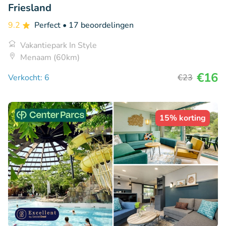
Friesland
9.2
Perfect
• 17 beoordelingen
Vakantiepark In Style
Menaam (60km)
€16
Verkocht: 6
€23
15% korting