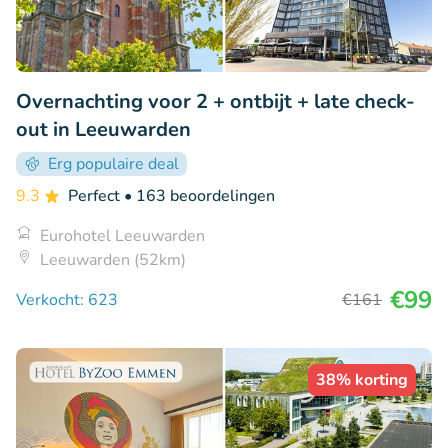
Overnachting voor 2 + ontbijt + late check-
out in Leeuwarden
Erg populaire deal
9.3
Perfect
• 163 beoordelingen
Eurohotel Leeuwarden
Leeuwarden (52km)
€99
Verkocht: 623
€161
38% korting