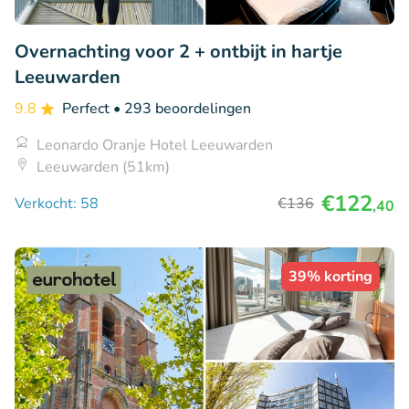
Overnachting voor 2 + ontbijt in hartje
Leeuwarden
9.8
Perfect
• 293 beoordelingen
Leonardo Oranje Hotel Leeuwarden
Leeuwarden (51km)
€122
Verkocht: 58
€136
,40
39% korting