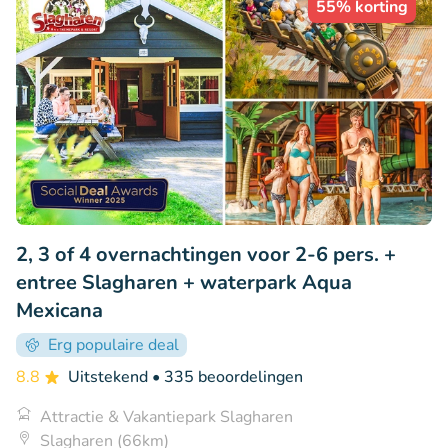
55% korting
2, 3 of 4 overnachtingen voor 2-6 pers. +
entree Slagharen + waterpark Aqua
Mexicana
Erg populaire deal
8.8
Uitstekend
• 335 beoordelingen
Attractie & Vakantiepark Slagharen
Slagharen (66km)