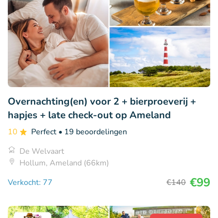
Overnachting(en) voor 2 + bierproeverij +
hapjes + late check-out op Ameland
10
Perfect
• 19 beoordelingen
De Welvaart
Hollum, Ameland (66km)
€99
Verkocht: 77
€140