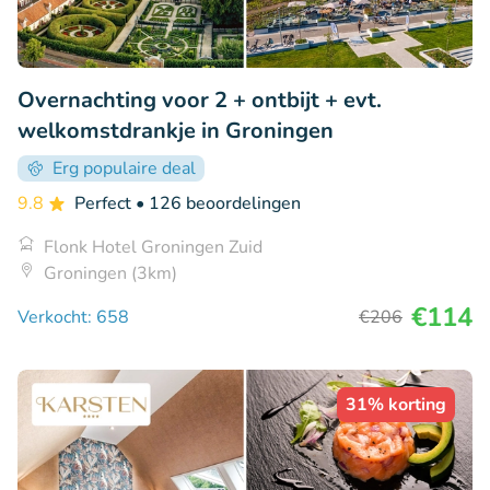
Overnachting voor 2 + ontbijt + evt.
welkomstdrankje in Groningen
Erg populaire deal
9.8
Perfect
• 126 beoordelingen
Flonk Hotel Groningen Zuid
Groningen (3km)
€114
Verkocht: 658
€206
31% korting