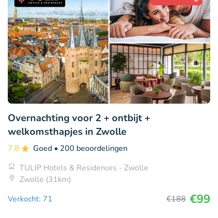
Overnachting voor 2 + ontbijt +
welkomsthapjes in Zwolle
7.8
Goed
• 200 beoordelingen
TULIP Hotels & Residences - Zwolle
Zwolle (31km)
€99
Verkocht: 71
€188