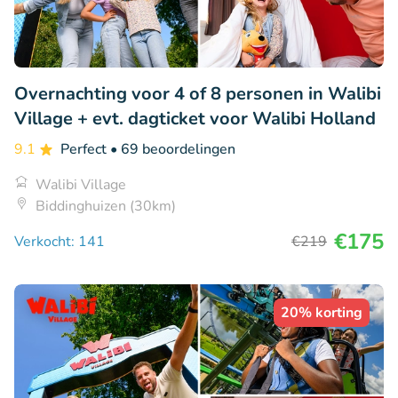
Overnachting voor 4 of 8 personen in Walibi
Village + evt. dagticket voor Walibi Holland
9.1
Perfect
• 69 beoordelingen
Walibi Village
Biddinghuizen (30km)
€175
Verkocht: 141
€219
20% korting