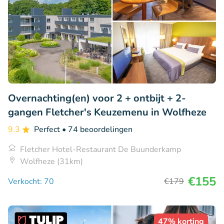
Overnachting(en) voor 2 + ontbijt + 2-
gangen Fletcher's Keuzemenu in Wolfheze
9.3
Perfect
• 74 beoordelingen
Fletcher Hotel-Restaurant De Buunderkamp
Wolfheze (31km)
€155
Verkocht: 70
€179
47% korting