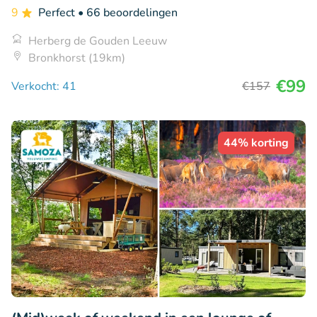
9
Perfect
• 66 beoordelingen
Herberg de Gouden Leeuw
Bronkhorst (19km)
€99
Verkocht: 41
€157
44% korting