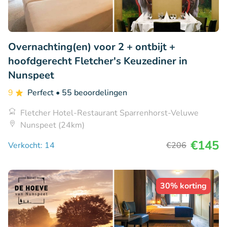
Overnachting(en) voor 2 + ontbijt +
hoofdgerecht Fletcher's Keuzediner in
Nunspeet
9
Perfect
• 55 beoordelingen
Fletcher Hotel-Restaurant Sparrenhorst-Veluwe
Nunspeet (24km)
€145
Verkocht: 14
€206
30% korting