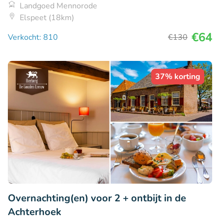
Landgoed Mennorode
Elspeet (18km)
€64
Verkocht: 810
€130
37% korting
Overnachting(en) voor 2 + ontbijt in de
Achterhoek