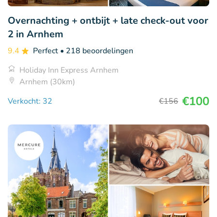
Overnachting + ontbijt + late check-out voor
2 in Arnhem
9.4
Perfect
• 218 beoordelingen
Holiday Inn Express Arnhem
Arnhem (30km)
€100
Verkocht: 32
€156