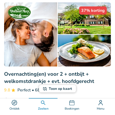
37% korting
Overnachting(en) voor 2 + ontbijt +
welkomstdrankje + evt. hoofdgerecht
Toon op kaart
9.8
Perfect
• 68 beoordelingen
Dorhout Mees
Biddinghuizen (32km)
Ontdek
Zoeken
Boekingen
Menu