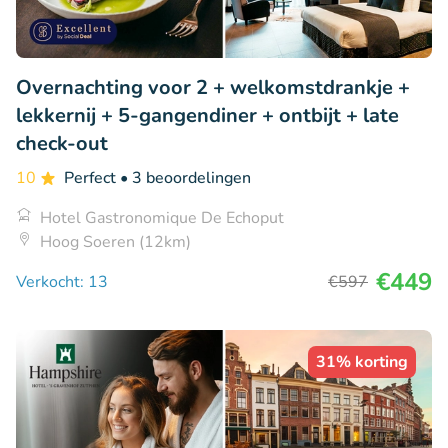
Overnachting voor 2 + welkomstdrankje +
lekkernij + 5-gangendiner + ontbijt + late
check-out
10
Perfect
• 3 beoordelingen
Hotel Gastronomique De Echoput
Hoog Soeren (12km)
€449
Verkocht: 13
€597
31% korting