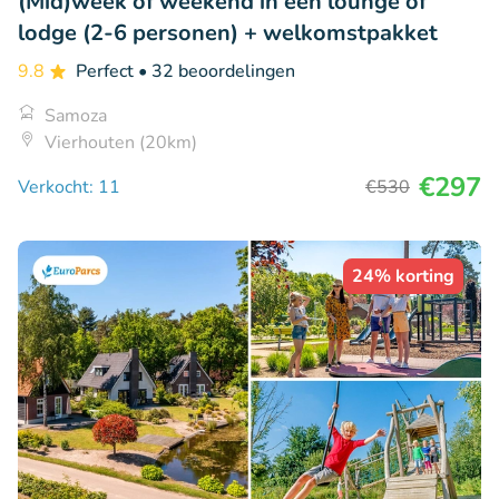
(Mid)week of weekend in een lounge of
lodge (2-6 personen) + welkomstpakket
9.8
Perfect
• 32 beoordelingen
Samoza
Vierhouten (20km)
€297
Verkocht: 11
€530
24% korting