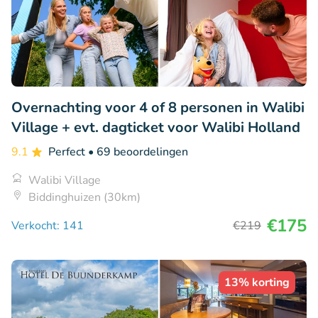
Overnachting voor 4 of 8 personen in Walibi
Village + evt. dagticket voor Walibi Holland
9.1
Perfect
• 69 beoordelingen
Walibi Village
Biddinghuizen (30km)
€175
Verkocht: 141
€219
13% korting