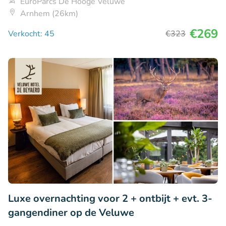
EuroParcs De Hooge Veluwe
Arnhem (26km)
€269
Verkocht: 45
€323
Luxe overnachting voor 2 + ontbijt + evt. 3-
gangendiner op de Veluwe