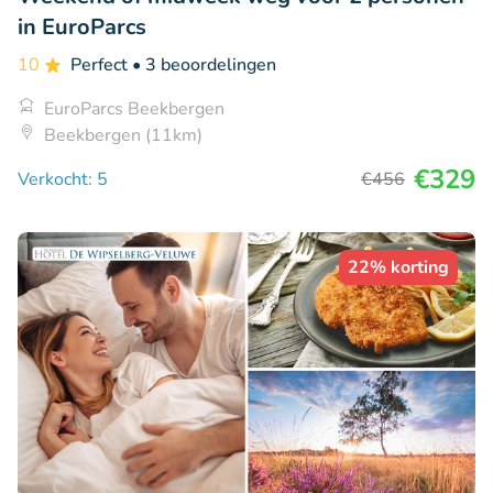
in EuroParcs
10
Perfect
• 3 beoordelingen
EuroParcs Beekbergen
Beekbergen (11km)
€329
Verkocht: 5
€456
22% korting