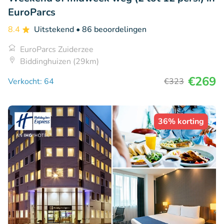
EuroParcs
8.4
Uitstekend
• 86 beoordelingen
EuroParcs Zuiderzee
Biddinghuizen (29km)
€269
Verkocht: 64
€323
36% korting