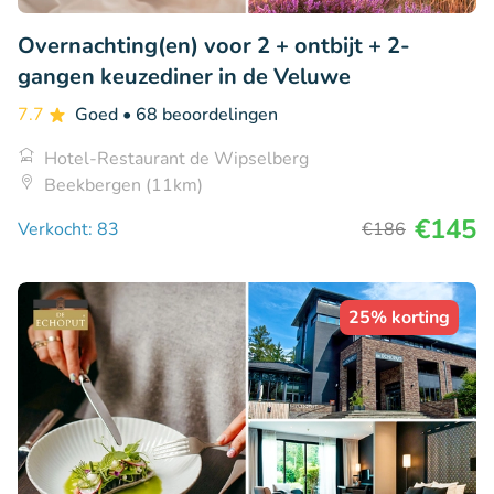
Overnachting(en) voor 2 + ontbijt + 2-
gangen keuzediner in de Veluwe
7.7
Goed
• 68 beoordelingen
Hotel-Restaurant de Wipselberg
Beekbergen (11km)
€145
Verkocht: 83
€186
25% korting