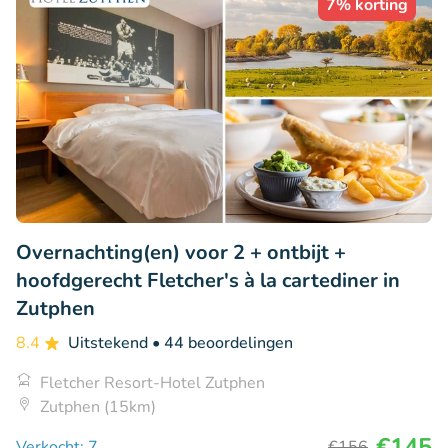
7% korting
Overnachting(en) voor 2 + ontbijt +
hoofdgerecht Fletcher's à la cartediner in
Zutphen
8.4
Uitstekend
• 44 beoordelingen
Fletcher Resort-Hotel Zutphen
Zutphen (15km)
€145
Verkocht: 7
€156