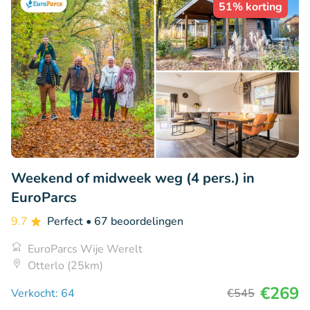
51% korting
Weekend of midweek weg (4 pers.) in
EuroParcs
9.7
Perfect
• 67 beoordelingen
EuroParcs Wije Werelt
Otterlo (25km)
€269
Verkocht: 64
€545