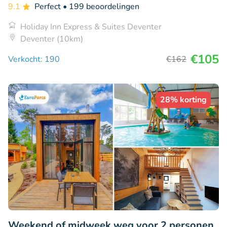
9.1
Perfect
• 199 beoordelingen
Holiday Inn Express & Suites Deventer
Deventer (10km)
€105
Verkocht: 190
€162
28% korting
Weekend of midweek weg voor 2 personen