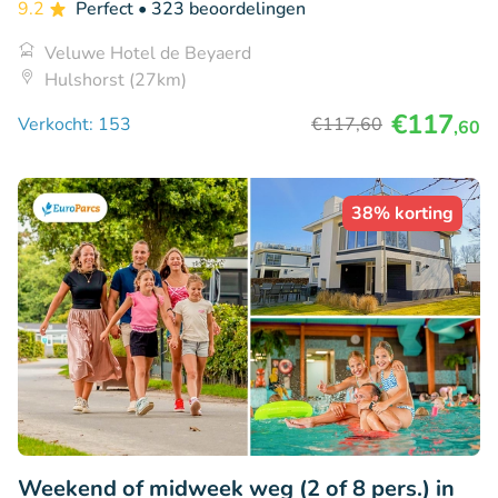
9.2
Perfect
• 323 beoordelingen
Veluwe Hotel de Beyaerd
Hulshorst (27km)
€117
Verkocht: 153
€117
,60
,60
38% korting
Weekend of midweek weg (2 of 8 pers.) in