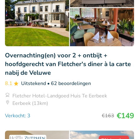
Overnachting(en) voor 2 + ontbijt +
hoofdgerecht van Fletcher's diner à la carte
nabij de Veluwe
8.1
Uitstekend
• 62 beoordelingen
Fletcher Hotel-Landgoed Huis Te Eerbeek
Eerbeek (13km)
€149
Verkocht: 3
€163