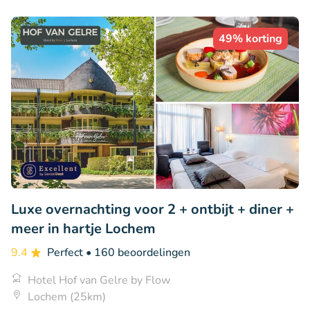
49% korting
Luxe overnachting voor 2 + ontbijt + diner +
meer in hartje Lochem
9.4
Perfect
• 160 beoordelingen
Hotel Hof van Gelre by Flow
Lochem (25km)