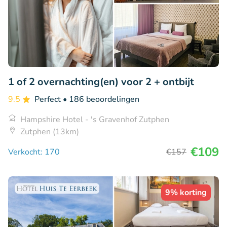
1 of 2 overnachting(en) voor 2 + ontbijt
9.5
Perfect
• 186 beoordelingen
Hampshire Hotel - 's Gravenhof Zutphen
Zutphen (13km)
€109
Verkocht: 170
€157
9% korting