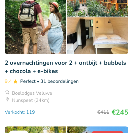
2 overnachtingen voor 2 + ontbijt + bubbels
+ chocola + e-bikes
9.4
Perfect
• 31 beoordelingen
Boslodges Veluwe
Nunspeet (24km)
€245
Verkocht: 119
€411