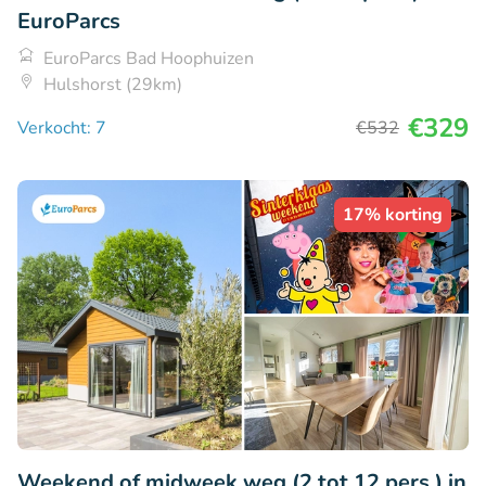
EuroParcs
EuroParcs Bad Hoophuizen
Hulshorst (29km)
€329
Verkocht: 7
€532
17% korting
Weekend of midweek weg (2 tot 12 pers.) in