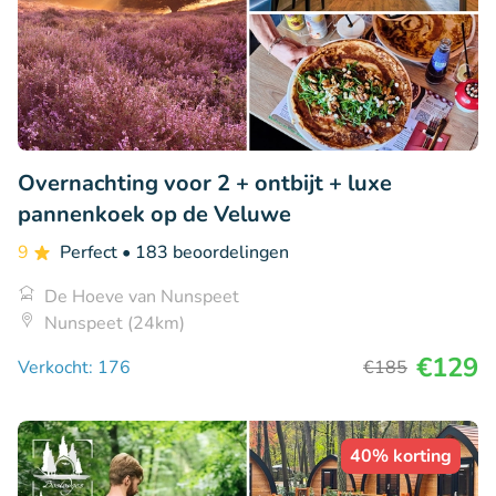
Overnachting voor 2 + ontbijt + luxe
pannenkoek op de Veluwe
9
Perfect
• 183 beoordelingen
De Hoeve van Nunspeet
Nunspeet (24km)
€129
Verkocht: 176
€185
40% korting