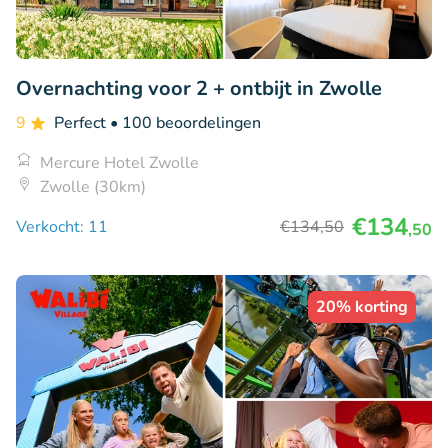
Overnachting voor 2 + ontbijt in Zwolle
9
Perfect
• 100 beoordelingen
Mercure Hotel Zwolle
Zwolle (30km)
€134
Verkocht: 11
€134
,50
,50
20% korting