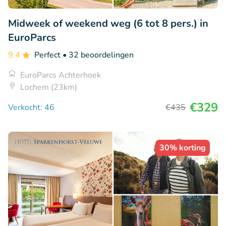
Midweek of weekend weg (6 tot 8 pers.) in
EuroParcs
9.4
Perfect
• 32 beoordelingen
EuroParcs Achterhoek
Lochem (23km)
€329
Verkocht: 46
€435
30% korting