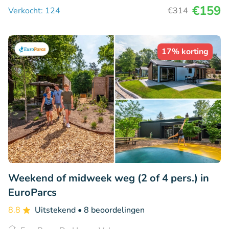
€159
Verkocht: 124
€314
17% korting
Weekend of midweek weg (2 of 4 pers.) in
EuroParcs
8.8
Uitstekend
• 8 beoordelingen