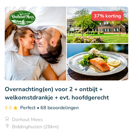
37% korting
Overnachting(en) voor 2 + ontbijt +
welkomstdrankje + evt. hoofdgerecht
9.8
Perfect
• 68 beoordelingen
Dorhout Mees
Biddinghuizen (28km)