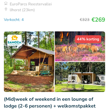
EuroParcs Reestervallei
IJhorst (23km)
€269
Verkocht: 4
€323
44% korting
(Mid)week of weekend in een lounge of
lodge (2-6 personen) + welkomstpakket