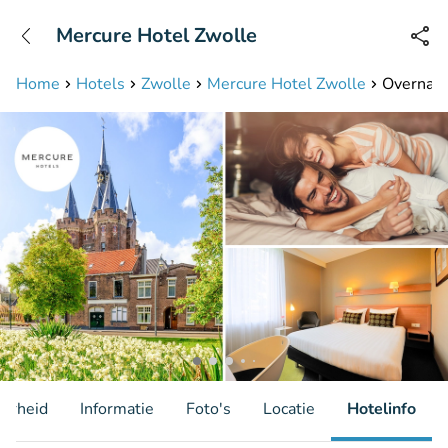
+31208087423
Mercure Hotel Zwolle
Bereikbaar tot 23:00 uur
Home
Hotels
Zwolle
Mercure Hotel Zwolle
Overnacht
aarheid
Informatie
Foto's
Locatie
Hotelinfo