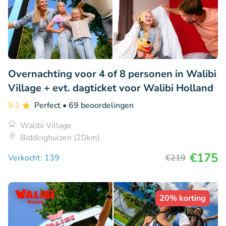
Overnachting voor 4 of 8 personen in Walibi
Village + evt. dagticket voor Walibi Holland
9.1
Perfect
• 69 beoordelingen
Walibi Village
Biddinghuizen (20km)
€175
Verkocht: 139
€219
20% korting