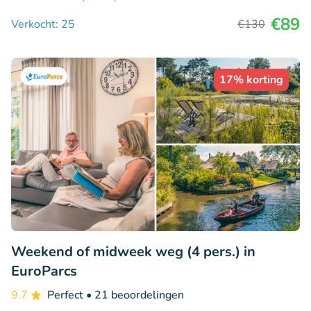
€89
Verkocht: 25
€130
17% korting
Weekend of midweek weg (4 pers.) in
EuroParcs
9.7
Perfect
• 21 beoordelingen