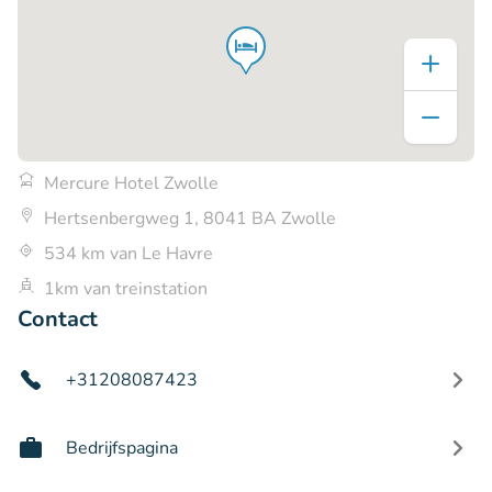
Mercure Hotel Zwolle
Hertsenbergweg 1, 8041 BA Zwolle
534 km van Le Havre
1km van treinstation
Contact
+31208087423
Bedrijfspagina