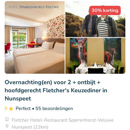
30% korting
Overnachting(en) voor 2 + ontbijt +
hoofdgerecht Fletcher's Keuzediner in
Nunspeet
9
Perfect
• 55 beoordelingen
Fletcher Hotel-Restaurant Sparrenhorst-Veluwe
Nunspeet (22km)