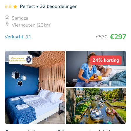
9.8
Perfect
• 32 beoordelingen
Samoza
Vierhouten (23km)
€297
Verkocht: 11
€530
24% korting