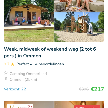
Week, midweek of weekend weg (2 tot 6
pers.) in Ommen
9.7
Perfect
• 14 beoordelingen
Camping Ommerland
Ommen (25km)
€217
Verkocht: 22
€396