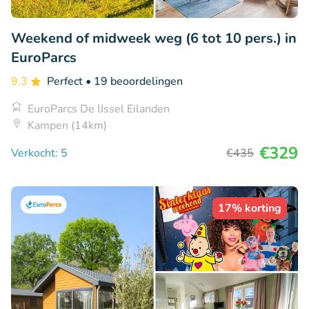
Weekend of midweek weg (6 tot 10 pers.) in
EuroParcs
9.3
Perfect
• 19 beoordelingen
EuroParcs De IJssel Eilanden
Kampen (14km)
€329
Verkocht: 5
€435
17% korting