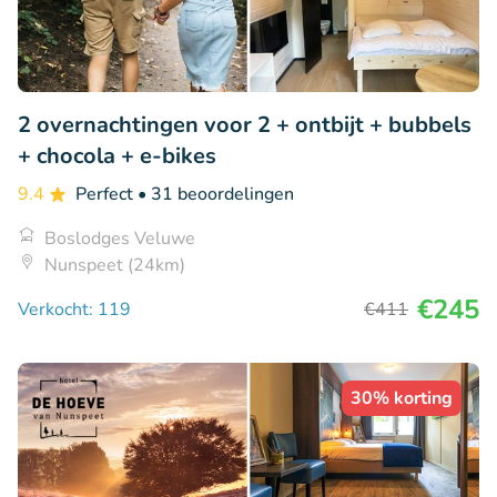
2 overnachtingen voor 2 + ontbijt + bubbels
+ chocola + e-bikes
9.4
Perfect
• 31 beoordelingen
Boslodges Veluwe
Nunspeet (24km)
€245
Verkocht: 119
€411
30% korting