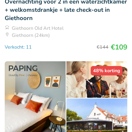
Overnachting voor 2 in een waterzichtkamer
+ welkomstdrankje + late check-out in
Giethoorn
Giethoorn Old Art Hotel
Giethoorn (24km)
€109
Verkocht: 11
€144
48% korting