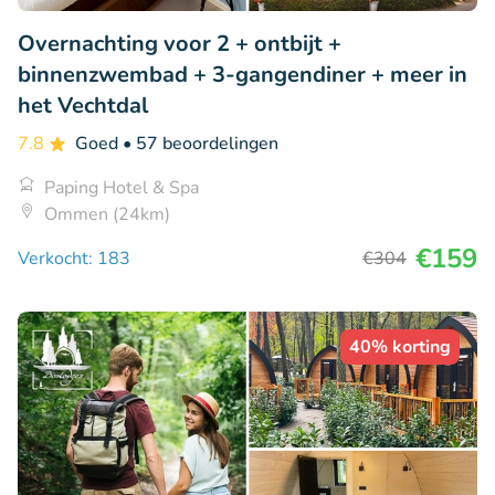
Overnachting voor 2 + ontbijt +
binnenzwembad + 3-gangendiner + meer in
het Vechtdal
7.8
Goed
• 57 beoordelingen
Paping Hotel & Spa
Ommen (24km)
€159
Verkocht: 183
€304
40% korting