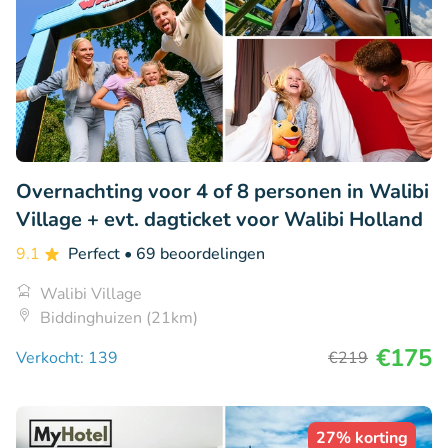
Overnachting voor 4 of 8 personen in Walibi
Village + evt. dagticket voor Walibi Holland
9.1
Perfect
• 69 beoordelingen
Walibi Village
Biddinghuizen (21km)
€175
Verkocht: 139
€219
27% korting