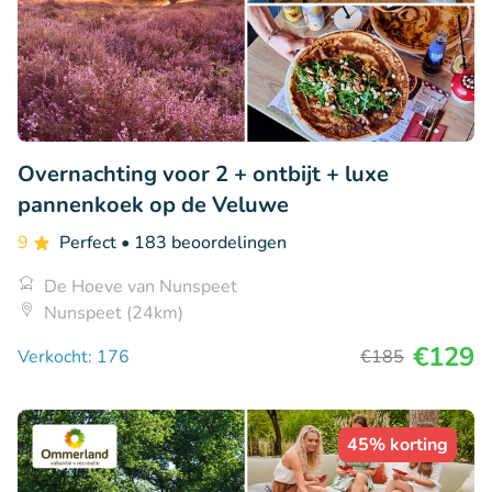
Overnachting voor 2 + ontbijt + luxe
pannenkoek op de Veluwe
9
Perfect
• 183 beoordelingen
De Hoeve van Nunspeet
Nunspeet (24km)
€129
Verkocht: 176
€185
45% korting