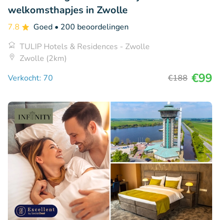
welkomsthapjes in Zwolle
7.8
Goed
• 200 beoordelingen
TULIP Hotels & Residences - Zwolle
Zwolle (2km)
€99
Verkocht: 70
€188