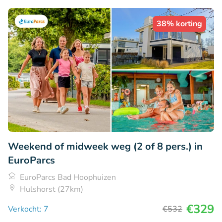
38% korting
Weekend of midweek weg (2 of 8 pers.) in
EuroParcs
EuroParcs Bad Hoophuizen
Hulshorst (27km)
€329
Verkocht: 7
€532