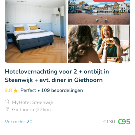
Hotelovernachting voor 2 + ontbijt in
Steenwijk + evt. diner in Giethoorn
9.8
Perfect
• 109 beoordelingen
MyHotel Steenwijk
Giethoorn (22km)
€95
Verkocht: 20
€130