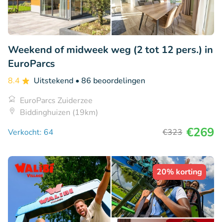
Weekend of midweek weg (2 tot 12 pers.) in
EuroParcs
8.4
Uitstekend
• 86 beoordelingen
EuroParcs Zuiderzee
Biddinghuizen (19km)
€269
Verkocht: 64
€323
20% korting