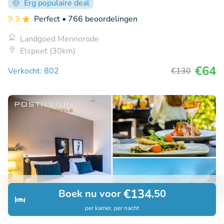
Erg populaire deal
9.3
Perfect
• 766 beoordelingen
Landgoed Mennorode
Elspeet (30km)
€64
Verkocht: 802
€130
€134
Boek nu voor
,50
per kamer, per nacht
Ontdek
Zoeken
Boekingen
Menu