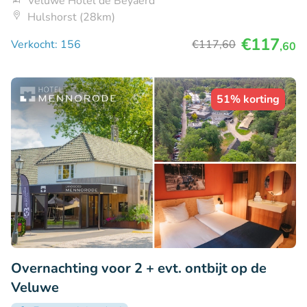
Veluwe Hotel de Beyaerd
Hulshorst (28km)
€117
Verkocht: 156
€117
,60
,60
51% korting
Overnachting voor 2 + evt. ontbijt op de
Veluwe