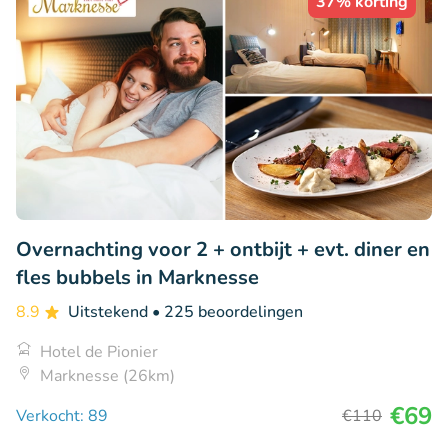
37% korting
Overnachting voor 2 + ontbijt + evt. diner en
fles bubbels in Marknesse
8.9
Uitstekend
• 225 beoordelingen
Hotel de Pionier
Marknesse (26km)
€69
Verkocht: 89
€110