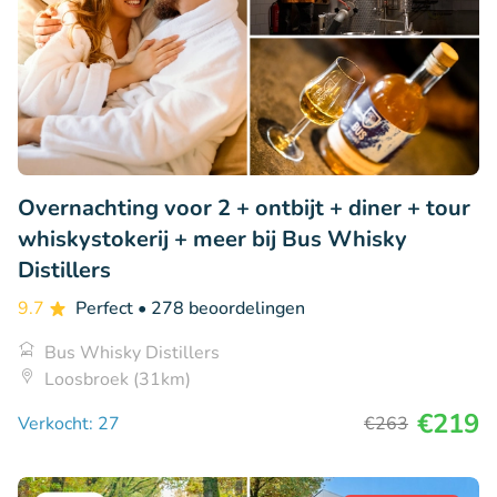
Overnachting voor 2 + ontbijt + diner + tour
whiskystokerij + meer bij Bus Whisky
Distillers
9.7
Perfect
• 278 beoordelingen
Bus Whisky Distillers
Loosbroek (31km)
€219
Verkocht: 27
€263