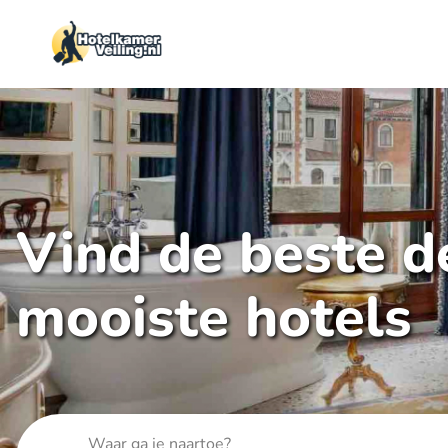
Vind de beste de
mooiste hotels
Waar ga je naartoe?