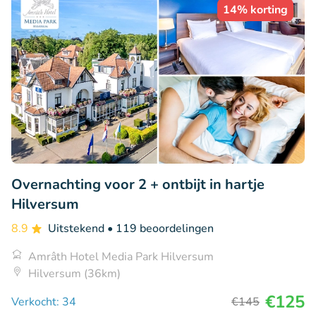
14% korting
Overnachting voor 2 + ontbijt in hartje
Hilversum
8.9
Uitstekend
• 119 beoordelingen
Amrâth Hotel Media Park Hilversum
Hilversum (36km)
€125
Verkocht: 34
€145