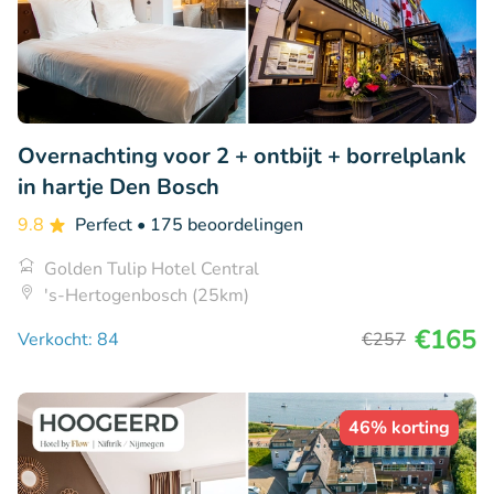
Overnachting voor 2 + ontbijt + borrelplank
in hartje Den Bosch
9.8
Perfect
• 175 beoordelingen
Golden Tulip Hotel Central
's-Hertogenbosch (25km)
€165
Verkocht: 84
€257
46% korting