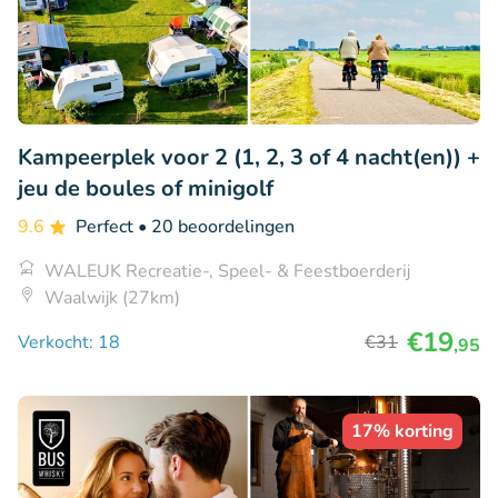
Kampeerplek voor 2 (1, 2, 3 of 4 nacht(en)) +
jeu de boules of minigolf
9.6
Perfect
• 20 beoordelingen
WALEUK Recreatie-, Speel- & Feestboerderij
Waalwijk (27km)
€19
Verkocht: 18
€31
,95
17% korting