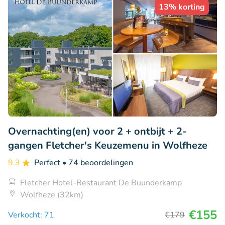
13% korting
Overnachting(en) voor 2 + ontbijt + 2-
gangen Fletcher's Keuzemenu in Wolfheze
9.3
Perfect
• 74 beoordelingen
Fletcher Hotel-Restaurant De Buunderkamp
Wolfheze (32km)
€155
Verkocht: 71
€179