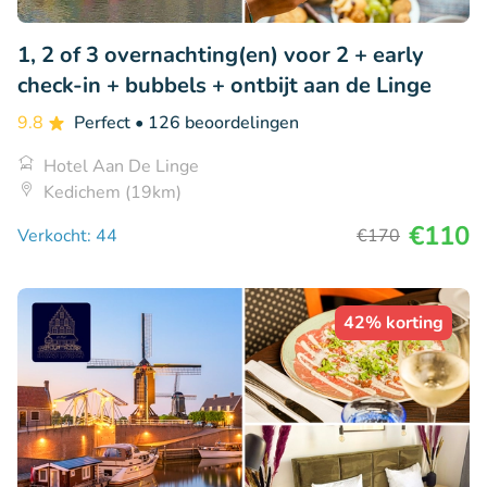
1, 2 of 3 overnachting(en) voor 2 + early
check-in + bubbels + ontbijt aan de Linge
9.8
Perfect
• 126 beoordelingen
Hotel Aan De Linge
Kedichem (19km)
€110
Verkocht: 44
€170
42% korting