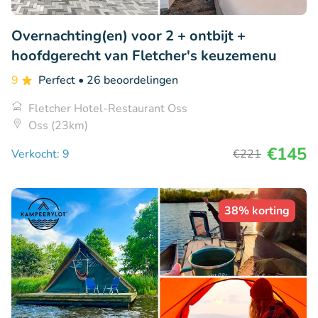
Overnachting(en) voor 2 + ontbijt +
hoofdgerecht van Fletcher's keuzemenu
9
Perfect
• 26 beoordelingen
Fletcher Hotel-Restaurant Oss
Oss (23km)
€145
Verkocht: 9
€221
38% korting