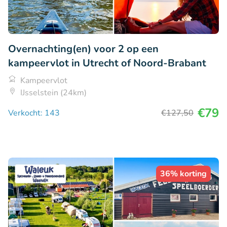
Overnachting(en) voor 2 op een
kampeervlot in Utrecht of Noord-Brabant
Kampeervlot
IJsselstein (24km)
€79
Verkocht: 143
€127
,50
36% korting