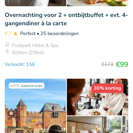
Overnachting voor 2 + ontbijtbuffet + evt. 4-
gangendiner à la carte
9.7
Perfect
• 25 beoordelingen
Fruitpark Hotel & Spa
Ochten (20km)
€99
Verkocht: 156
€173
30% korting