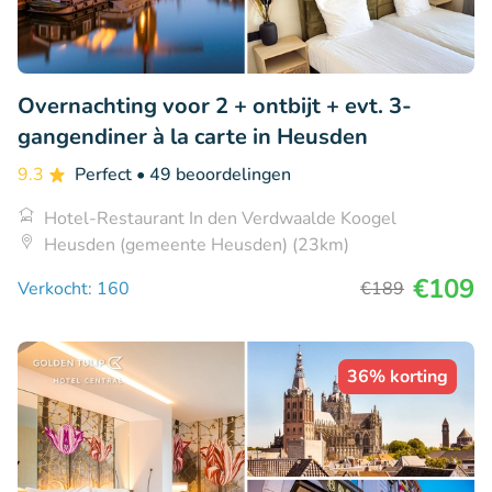
Overnachting voor 2 + ontbijt + evt. 3-
gangendiner à la carte in Heusden
9.3
Perfect
• 49 beoordelingen
Hotel-Restaurant In den Verdwaalde Koogel
Heusden (gemeente Heusden) (23km)
€109
Verkocht: 160
€189
36% korting