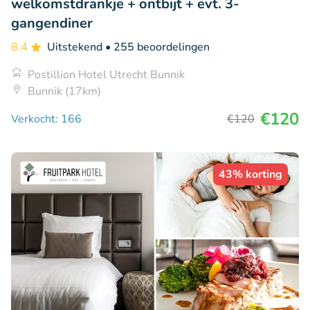
welkomstdrankje + ontbijt + evt. 3-
gangendiner
8.4
Uitstekend
• 255 beoordelingen
Postillion Hotel Utrecht Bunnik
Bunnik (17km)
€120
Verkocht: 166
€120
43% korting