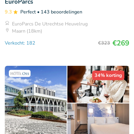
EuroParcs
9.3
Perfect
• 143 beoordelingen
EuroParcs De Utrechtse Heuvelrug
Maarn (18km)
€269
Verkocht: 182
€323
34% korting