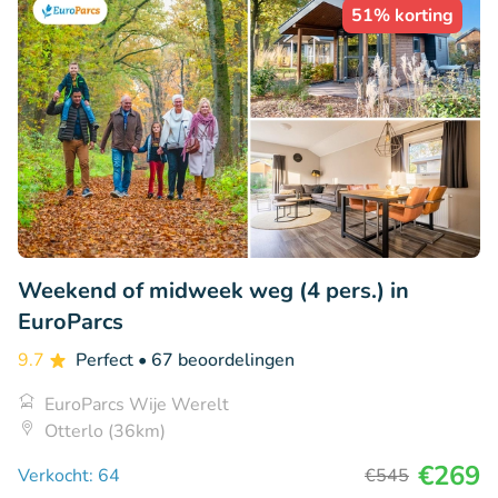
51% korting
Weekend of midweek weg (4 pers.) in
EuroParcs
9.7
Perfect
• 67 beoordelingen
EuroParcs Wije Werelt
Otterlo (36km)
€269
Verkocht: 64
€545