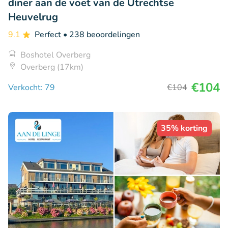
diner aan de voet van de Utrechtse
Heuvelrug
9.1
Perfect
• 238 beoordelingen
Boshotel Overberg
Overberg (17km)
€104
Verkocht: 79
€104
35% korting