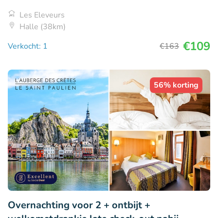
Les Eleveurs
Halle (38km)
€109
Verkocht: 1
€163
56% korting
Overnachting voor 2 + ontbijt +