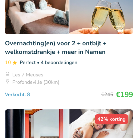
Overnachting(en) voor 2 + ontbijt +
welkomstdrankje + meer in Namen
10
Perfect
• 4 beoordelingen
Les 7 Meuses
Profondeville (30km)
€199
Verkocht: 8
€245
42% korting