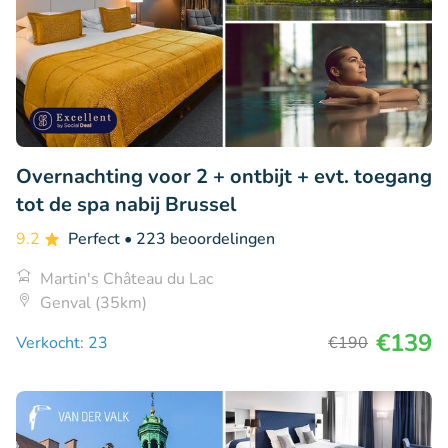
Overnachting voor 2 + ontbijt + evt. toegang
tot de spa nabij Brussel
9.2
Perfect
• 223 beoordelingen
Martin's Château du Lac
Genval (35km)
€139
Verkocht: 23
€190