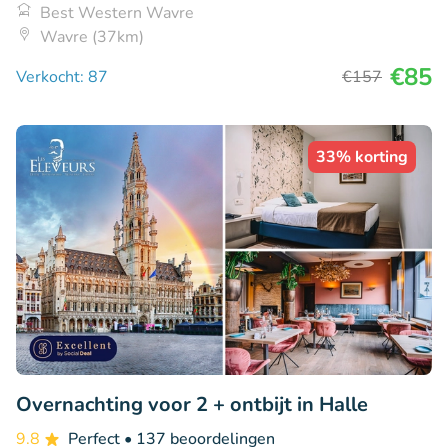
Best Western Wavre
Wavre (37km)
€85
Verkocht: 87
€157
33% korting
Overnachting voor 2 + ontbijt in Halle
9.8
Perfect
• 137 beoordelingen