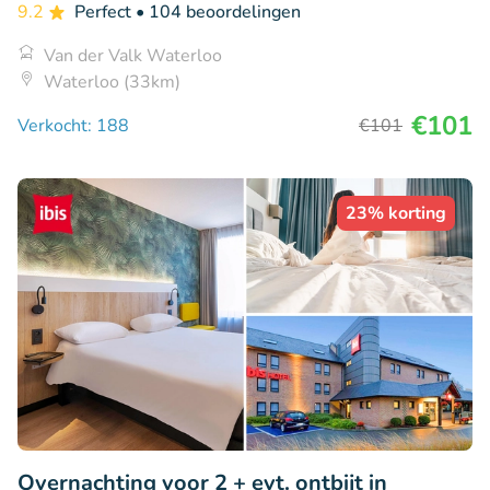
9.2
Perfect
• 104 beoordelingen
Van der Valk Waterloo
Waterloo (33km)
€101
Verkocht: 188
€101
23% korting
Overnachting voor 2 + evt. ontbijt in