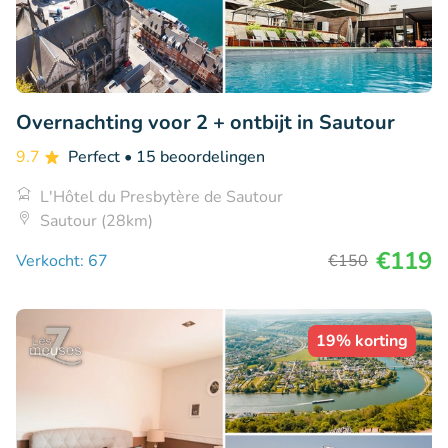
Overnachting voor 2 + ontbijt in Sautour
9.7
Perfect
• 15 beoordelingen
L'Hôtel du Presbytère de Sautour
Sautour (28km)
€119
Verkocht: 67
€150
19% korting