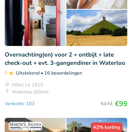
Overnachting(en) voor 2 + ontbijt + late
check-out + evt. 3-gangendiner in Waterloo
8
Uitstekend
• 16 beoordelingen
Hôtel Le 1815
Waterloo (30km)
€99
Verkocht: 103
€172
42% korting