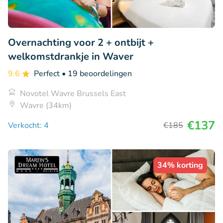
Overnachting voor 2 + ontbijt +
welkomstdrankje in Waver
9.6
Perfect
• 19 beoordelingen
Novotel Wavre Brussels East
Wavre (34km)
€137
Verkocht: 4
€185
34% korting