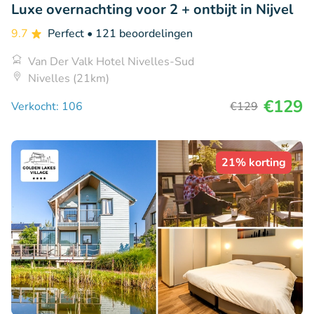
Luxe overnachting voor 2 + ontbijt in Nijvel
9.7
Perfect
• 121 beoordelingen
Van Der Valk Hotel Nivelles-Sud
Nivelles (21km)
€129
Verkocht: 106
€129
21% korting