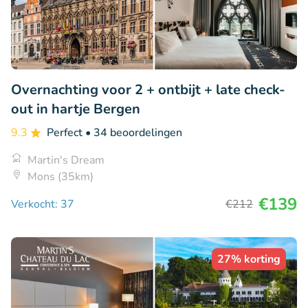
Overnachting voor 2 + ontbijt + late check-
out in hartje Bergen
9.3
Perfect
• 34 beoordelingen
Martin's Dream
Mons (35km)
€139
Verkocht: 37
€212
27% korting