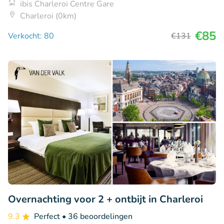
ibis Charleroi Centre Gare
Charleroi (0km)
€85
Verkocht: 80
€131
Overnachting voor 2 + ontbijt in Charleroi
9.3
Perfect
• 36 beoordelingen