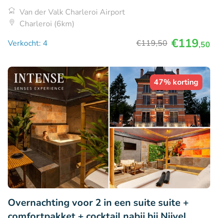
Van der Valk Charleroi Airport
Charleroi (6km)
€119
Verkocht: 4
€119
,50
,50
47% korting
Overnachting voor 2 in een suite suite +
comfortpakket + cocktail nabij bij Nijvel