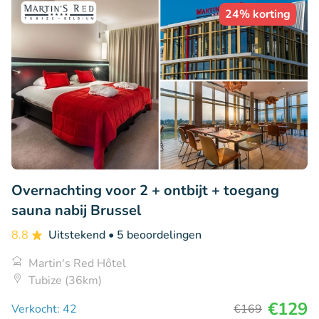
24% korting
Overnachting voor 2 + ontbijt + toegang
sauna nabij Brussel
8.8
Uitstekend
• 5 beoordelingen
Martin's Red Hôtel
Tubize (36km)
€129
Verkocht: 42
€169