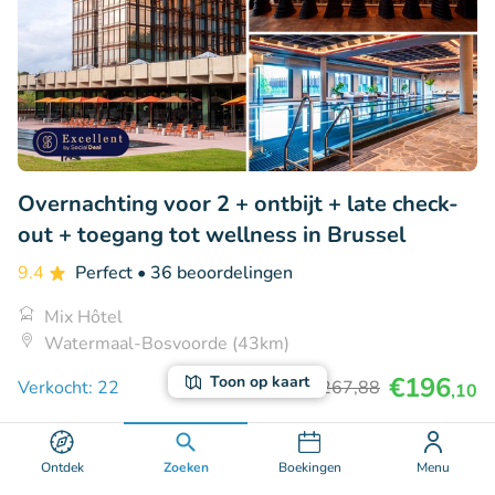
Overnachting voor 2 + ontbijt + late check-
out + toegang tot wellness in Brussel
9.4
Perfect
• 36 beoordelingen
Mix Hôtel
Watermaal-Bosvoorde (43km)
€196
Toon op kaart
Verkocht: 22
€267
,88
,10
Ontdek
Zoeken
Boekingen
Menu
26% korting