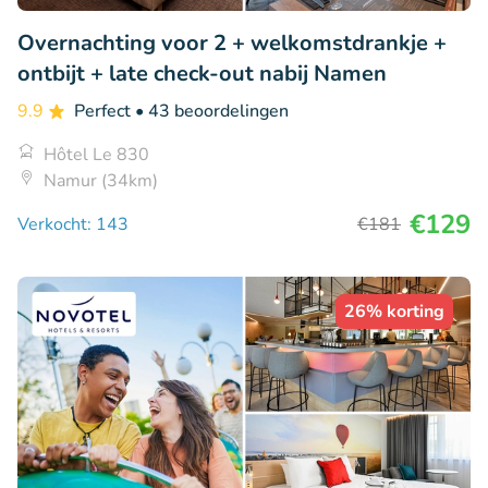
Overnachting voor 2 + welkomstdrankje +
ontbijt + late check-out nabij Namen
9.9
Perfect
• 43 beoordelingen
Hôtel Le 830
Namur (34km)
€129
Verkocht: 143
€181
26% korting