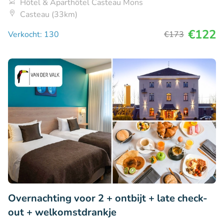
Hôtel & Aparthôtel Casteau Mons
Casteau (33km)
€122
Verkocht: 130
€173
Overnachting voor 2 + ontbijt + late check-
out + welkomstdrankje