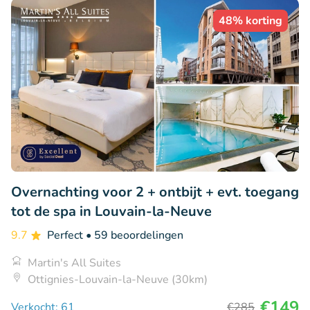
48% korting
Overnachting voor 2 + ontbijt + evt. toegang
tot de spa in Louvain-la-Neuve
9.7
Perfect
• 59 beoordelingen
Martin's All Suites
Ottignies-Louvain-la-Neuve (30km)
€149
Verkocht: 61
€285