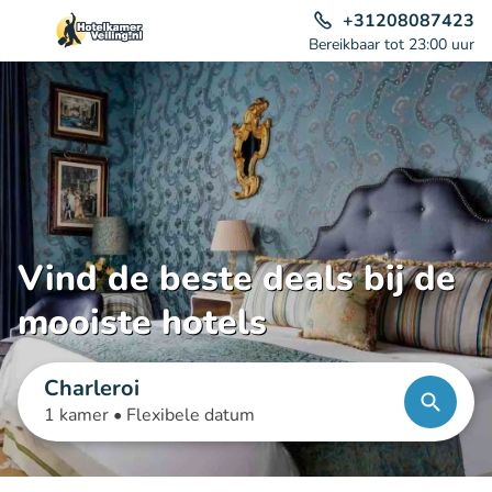
+31208087423
Bereikbaar tot 23:00 uur
Vind de beste deals bij de
mooiste hotels
Charleroi
1 kamer •
Flexibele datum