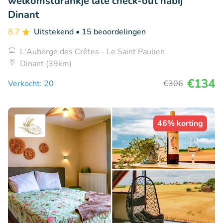
welkomstdrankje late check-out nabij
Dinant
8.7
Uitstekend
• 15 beoordelingen
L'Auberge des Crêtes - Le Saint Paulien
Dinant (39km)
€134
Verkocht: 20
€306
46% korting