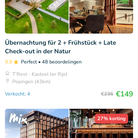
Übernachtung für 2 + Frühstück + Late
Check-out in der Natur
9.9
Perfect
• 48 beoordelingen
T'Rest - Kasteel ter Rijst
Pepingen (43km)
€149
Verkocht: 4
€236
27% korting