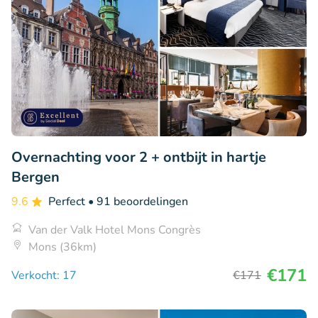
Overnachting voor 2 + ontbijt in hartje
Bergen
9.6
Perfect
• 91 beoordelingen
Van der Valk Hotel Mons Congrès
Mons (36km)
€171
Verkocht: 17
€171