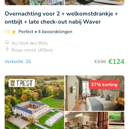
Overnachting voor 2 + welkomstdrankje +
ontbijt + late check-out nabij Waver
10
Perfect
• 4 beoordelingen
Au Vent des Blés
Roux-miroir (40km)
€124
Verkocht: 26
€230
37% korting