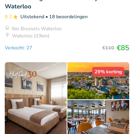
Waterloo
8.2
Uitstekend
• 18 beoordelingen
Ibis Brussels Waterloo
Waterloo (33km)
€85
Verkocht: 27
€110
29% korting