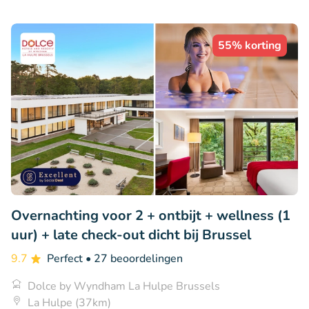
55% korting
Overnachting voor 2 + ontbijt + wellness (1
uur) + late check-out dicht bij Brussel
9.7
Perfect
• 27 beoordelingen
Dolce by Wyndham La Hulpe Brussels
La Hulpe (37km)