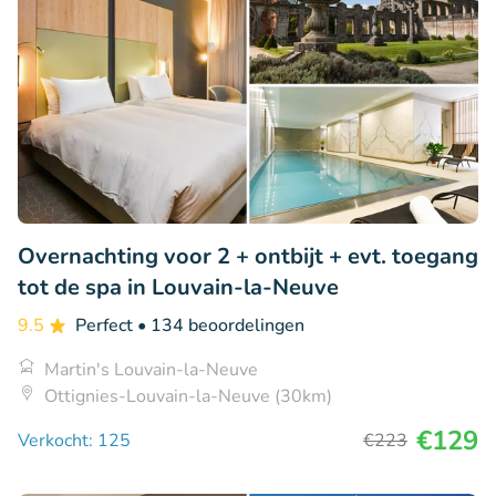
Overnachting voor 2 + ontbijt + evt. toegang
tot de spa in Louvain-la-Neuve
9.5
Perfect
• 134 beoordelingen
Martin's Louvain-la-Neuve
Ottignies-Louvain-la-Neuve (30km)
€129
Verkocht: 125
€223