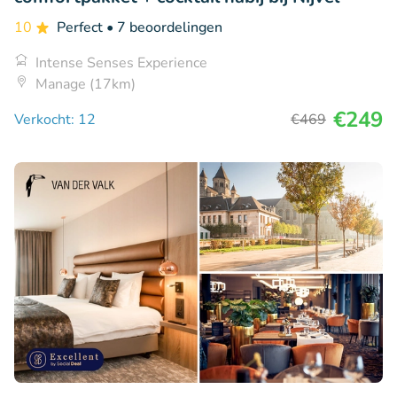
10
Perfect
• 7 beoordelingen
Intense Senses Experience
Manage (17km)
€249
Verkocht: 12
€469