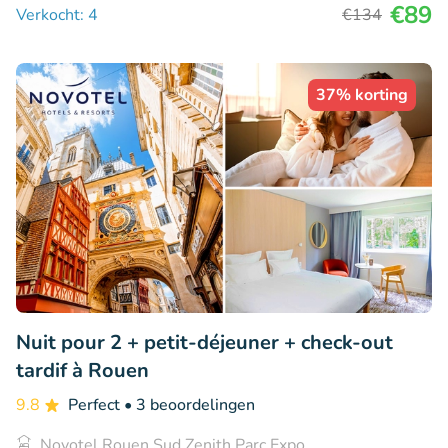
€89
Verkocht: 4
€134
37% korting
Nuit pour 2 + petit-déjeuner + check-out
tardif à Rouen
9.8
Perfect
• 3 beoordelingen
Novotel Rouen Sud Zenith Parc Expo