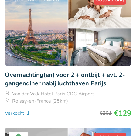
Overnachting(en) voor 2 + ontbijt + evt. 2-
gangendiner nabij luchthaven Parijs
Van der Valk Hotel Paris CDG Airport
Roissy-en-France (25km)
€129
Verkocht: 1
€201