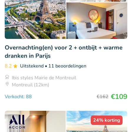
Overnachting(en) voor 2 + ontbijt + warme
dranken in Parijs
8.2
Uitstekend
• 11 beoordelingen
Ibis styles Mairie de Montreuil
Montreuil (12km)
€109
Verkocht: 88
€162
24% korting