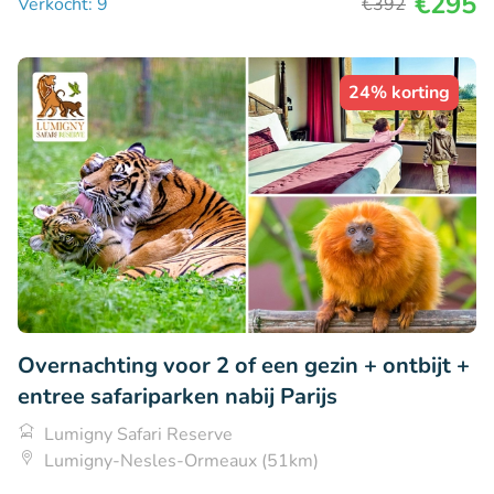
€295
Verkocht: 9
€392
24% korting
Overnachting voor 2 of een gezin + ontbijt +
entree safariparken nabij Parijs
Lumigny Safari Reserve
Lumigny-Nesles-Ormeaux (51km)