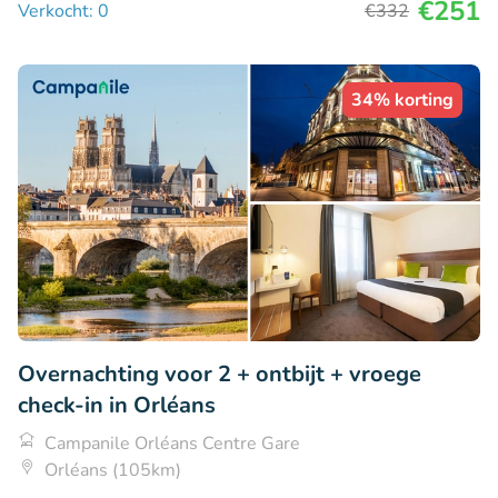
€251
Verkocht: 0
€332
34% korting
Overnachting voor 2 + ontbijt + vroege
check-in in Orléans
Campanile Orléans Centre Gare
Orléans (105km)