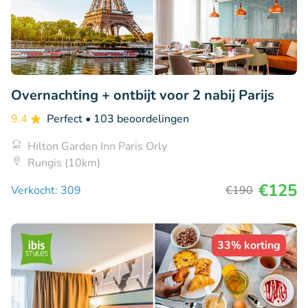
Overnachting + ontbijt voor 2 nabij Parijs
9.4
Perfect
• 103 beoordelingen
Hilton Garden Inn Paris Orly
Rungis (10km)
€125
Verkocht: 309
€190
33% korting