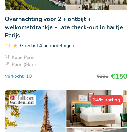
Overnachting voor 2 + ontbijt +
welkomstdrankje + late check-out in hartje
Parijs
7.6
Goed
• 14 beoordelingen
Kube Paris
Paris (9km)
€150
Verkocht: 10
€231
34% korting