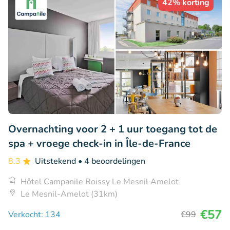
42% korting
Overnachting voor 2 + 1 uur toegang tot de
spa + vroege check-in in Île-de-France
8.3
Uitstekend
• 4 beoordelingen
Hôtel Campanile Roissy Le Mesnil Amelot
Le Mesnil-Amelot (31km)
€57
Verkocht: 134
€99