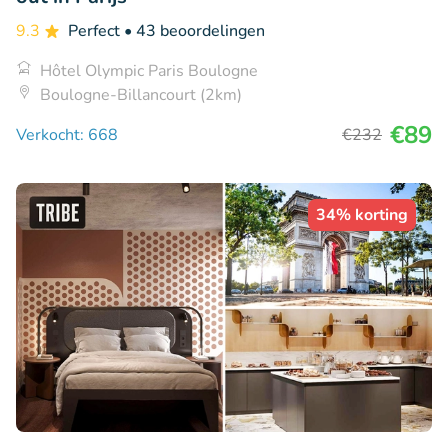
9.3
Perfect
• 43 beoordelingen
Hôtel Olympic Paris Boulogne
Boulogne-Billancourt (2km)
€89
Verkocht: 668
€232
34% korting