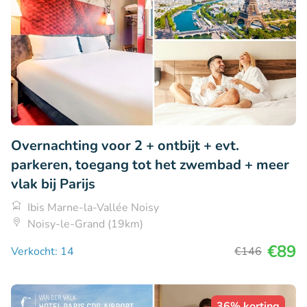
Overnachting voor 2 + ontbijt + evt.
parkeren, toegang tot het zwembad + meer
vlak bij Parijs
Ibis Marne-la-Vallée Noisy
Noisy-le-Grand (19km)
€89
Verkocht: 14
€146
36% korting