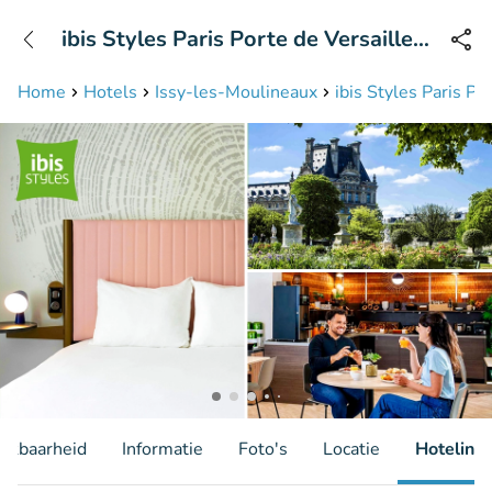
+31208087423
ibis Styles Paris Porte de Versailles
Bereikbaar tot 23:00 uur
- Mairie d'Issy
Home
Hotels
Issy-les-Moulineaux
ibis Styles Paris Po
hikbaarheid
Informatie
Foto's
Locatie
Hotelinfo