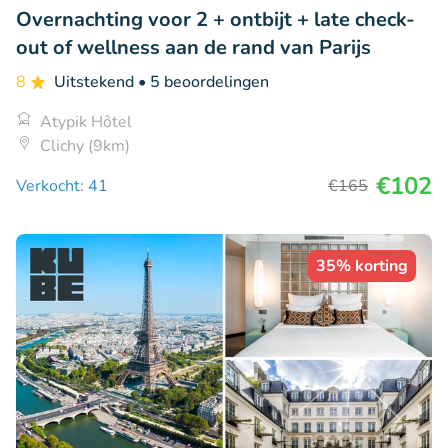
Overnachting voor 2 + ontbijt + late check-
out of wellness aan de rand van Parijs
8
Uitstekend
• 5 beoordelingen
Atypik Hôtel
Clichy (9km)
€102
Verkocht: 41
€165
35% korting