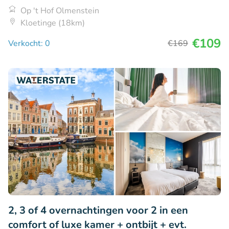
Op 't Hof Olmenstein
Kloetinge (18km)
€109
Verkocht: 0
€169
2, 3 of 4 overnachtingen voor 2 in een
comfort of luxe kamer + ontbijt + evt.