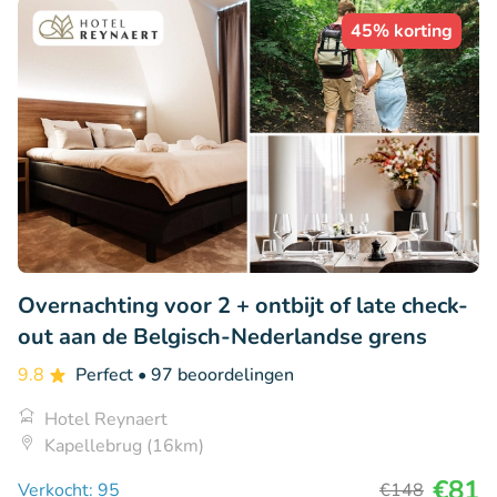
45% korting
Overnachting voor 2 + ontbijt of late check-
out aan de Belgisch-Nederlandse grens
9.8
Perfect
• 97 beoordelingen
Hotel Reynaert
Kapellebrug (16km)
€81
Verkocht: 95
€148