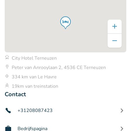
City Hotel Terneuzen
Peter van Anrooylaan 2, 4536 CE Terneuzen
334 km van Le Havre
19km van treinstation
Contact
+31208087423
Bedrijfspagina