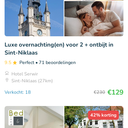
Luxe overnachting(en) voor 2 + ontbijt in
Sint-Niklaas
9.5
Perfect
• 71 beoordelingen
Hotel Serwir
Sint-Niklaas (27km)
€129
Verkocht: 18
€230
42% korting