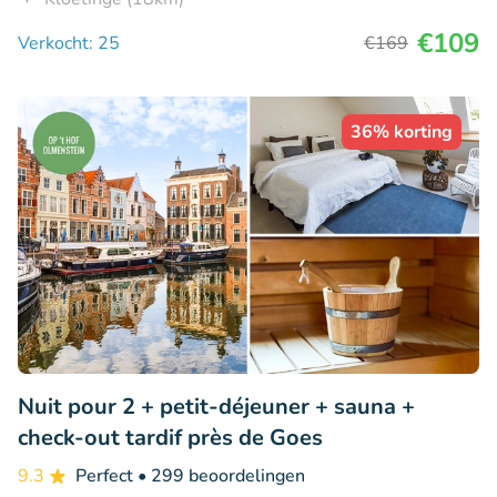
€109
Verkocht: 25
€169
36% korting
Nuit pour 2 + petit-déjeuner + sauna +
check-out tardif près de Goes
9.3
Perfect
• 299 beoordelingen