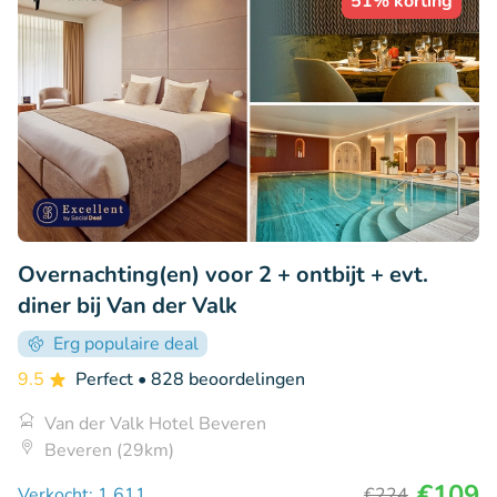
51% korting
Overnachting(en) voor 2 + ontbijt + evt.
diner bij Van der Valk
Erg populaire deal
9.5
Perfect
• 828 beoordelingen
Van der Valk Hotel Beveren
Beveren (29km)
€109
Verkocht: 1.611
€224