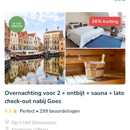
36% korting
Overnachting voor 2 + ontbijt + sauna + late
check-out nabij Goes
9.3
Perfect
• 299 beoordelingen
Op 't Hof Olmenstein
Kloetinge (18km)