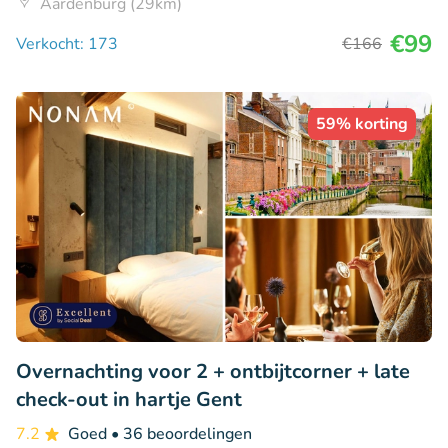
Aardenburg (29km)
€99
Verkocht: 173
€166
59% korting
Overnachting voor 2 + ontbijtcorner + late
check-out in hartje Gent
7.2
Goed
• 36 beoordelingen