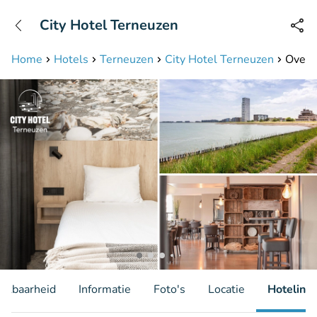
+31208087423
City Hotel Terneuzen
Bereikbaar tot 23:00 uur
Home
Hotels
Terneuzen
City Hotel Terneuzen
Overna
hikbaarheid
Informatie
Foto's
Locatie
Hotelinfo