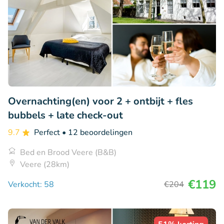
Overnachting(en) voor 2 + ontbijt + fles
bubbels + late check-out
9.7
Perfect
• 12 beoordelingen
Bed en Brood Veere (B&B)
Veere (28km)
€119
Verkocht: 58
€204