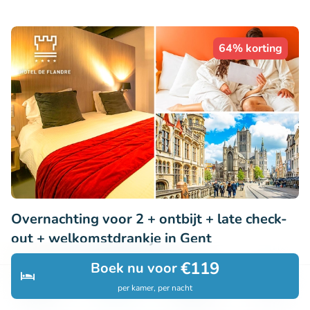
64% korting
Overnachting voor 2 + ontbijt + late check-
out + welkomstdrankje in Gent
9.4
Perfect
• 30 beoordelingen
€119
Boek nu voor
per kamer, per nacht
Hotel de Flandre
Ontdek
Zoeken
Boekingen
Menu
Gent (30km)