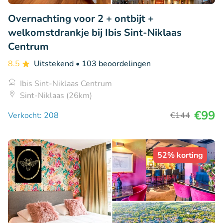
Overnachting voor 2 + ontbijt +
welkomstdrankje bij Ibis Sint-Niklaas
Centrum
8.5
Uitstekend
• 103 beoordelingen
Ibis Sint-Niklaas Centrum
Sint-Niklaas (26km)
€99
Verkocht: 208
€144
52% korting