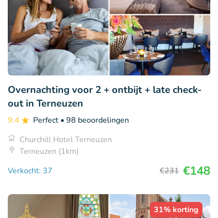
Overnachting voor 2 + ontbijt + late check-
out in Terneuzen
9.4
Perfect
• 98 beoordelingen
Churchill Hotel Terneuzen
Terneuzen (1km)
€148
Verkocht: 37
€231
31% korting