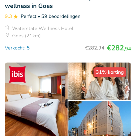
wellness in Goes
9.3
Perfect
• 59 beoordelingen
Waterstate Wellness Hotel
Goes (21km)
€282
Verkocht: 5
€282
,94
,94
31% korting