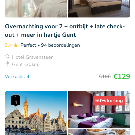
Overnachting voor 2 + ontbijt + late check-
out + meer in hartje Gent
9.4
Perfect
• 94 beoordelingen
Hotel Gravensteen
Gent (30km)
€129
Verkocht: 41
€196
50% korting