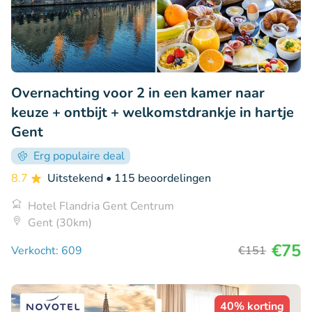
Overnachting voor 2 in een kamer naar
keuze + ontbijt + welkomstdrankje in hartje
Gent
Erg populaire deal
8.7
Uitstekend
• 115 beoordelingen
Hotel Flandria Gent Centrum
Gent (30km)
€75
Verkocht: 609
€151
40% korting