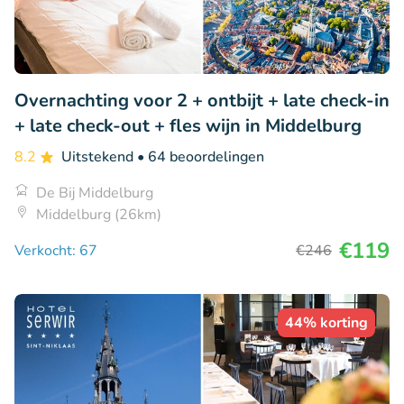
Overnachting voor 2 + ontbijt + late check-in
+ late check-out + fles wijn in Middelburg
8.2
Uitstekend
• 64 beoordelingen
De Bij Middelburg
Middelburg (26km)
€119
Verkocht: 67
€246
44% korting