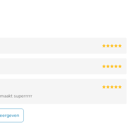
emaakt superrrrr
eergeven