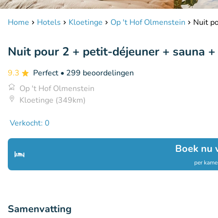
Home
Hotels
Kloetinge
Op 't Hof Olmenstein
Nuit p
Nuit pour 2 + petit-déjeuner + sauna +
9.3
Perfect
• 299 beoordelingen
Op 't Hof Olmenstein
Kloetinge (349km)
Verkocht: 0
Boek nu 
per kamer
Samenvatting