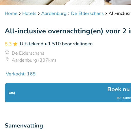
Home
Hotels
Aardenburg
De Elderschans
All-inclus
All-inclusive overnachting(en) voor 2 
8.3
Uitstekend
• 1.510 beoordelingen
De Elderschans
Aardenburg (307km)
Verkocht: 168
Boek nu
per kamer
Samenvatting