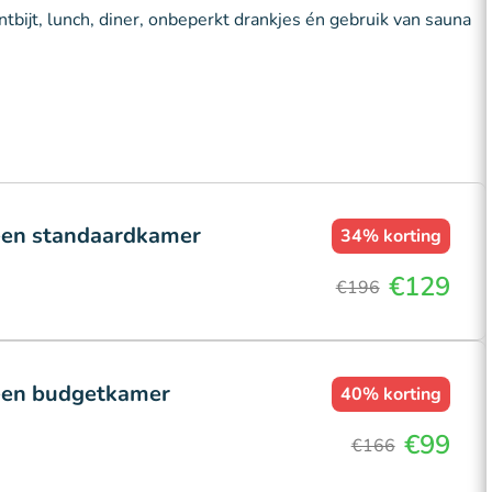
ntbijt, lunch, diner, onbeperkt drankjes én gebruik van sauna
 een standaardkamer
34%
korting
€129
€196
n een budgetkamer
40%
korting
€99
€166