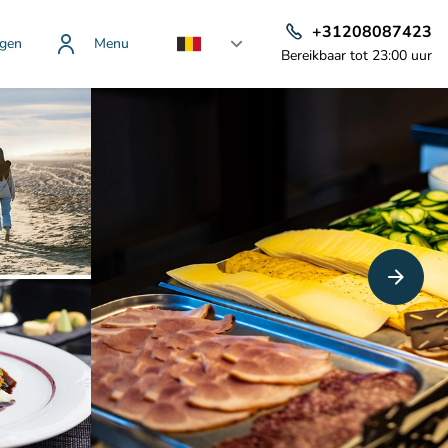
+31208087423
gen
Menu
Bereikbaar tot 23:00 uur