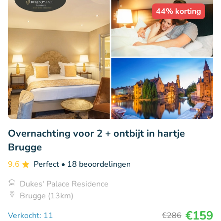
44% korting
Overnachting voor 2 + ontbijt in hartje
Brugge
9.6
Perfect
• 18 beoordelingen
Dukes' Palace Residence
Brugge (13km)
€159
Verkocht: 11
€286