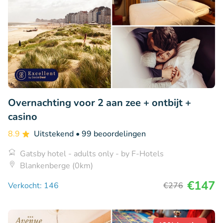
Overnachting voor 2 aan zee + ontbijt +
casino
8.9
Uitstekend
• 99 beoordelingen
Gatsby hotel - adults only - by F-Hotels
Blankenberge (0km)
€147
Verkocht: 146
€276