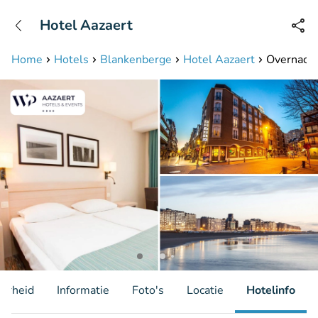
+31208087423
Hotel Aazaert
Bereikbaar tot 23:00 uur
Home
Hotels
Blankenberge
Hotel Aazaert
Overnacht
aarheid
Informatie
Foto's
Locatie
Hotelinfo