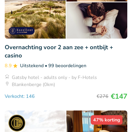
Overnachting voor 2 aan zee + ontbijt +
casino
8.9
Uitstekend
• 99 beoordelingen
Gatsby hotel - adults only - by F-Hotels
Blankenberge (0km)
€147
Verkocht: 146
€276
47% korting