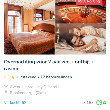
49% korting
Overnachting voor 2 aan zee + ontbijt +
casino
8.3
Uitstekend
• 72 beoordelingen
Avenue Hotel - by F-Hotels
Blankenberge (0km)
€94
Verkocht: 62
€183