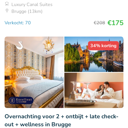
Luxury Canal Suites
Brugge (13km)
€175
Verkocht: 70
€208
34% korting
Overnachting voor 2 + ontbijt + late check-
out + wellness in Brugge