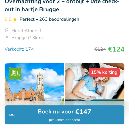
Overnachting voor 2 + ontbijt + late check-
out in hartje Brugge
9.8
Perfect
• 263 beoordelingen
Hotel Albert 1
Brugge (13km)
€124
Verkocht: 174
€124
15% korting
€147
Boek nu voor
per kamer, per nacht
Ontdek
Zoeken
Boekingen
Menu