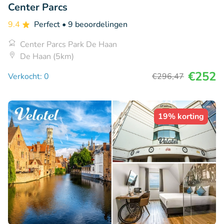
Center Parcs
9.4
Perfect
• 9 beoordelingen
Center Parcs Park De Haan
De Haan (5km)
€252
Verkocht: 0
€296
,47
19% korting