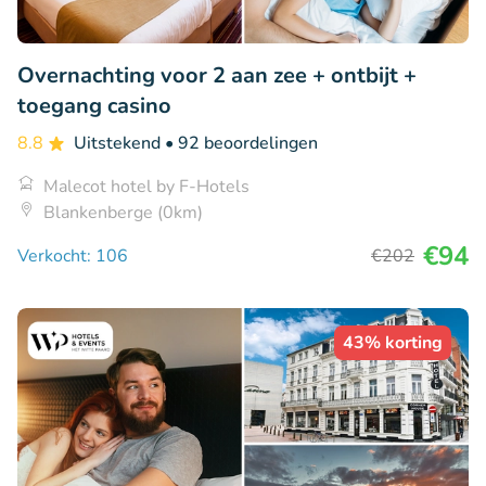
Overnachting voor 2 aan zee + ontbijt +
toegang casino
8.8
Uitstekend
• 92 beoordelingen
Malecot hotel by F-Hotels
Blankenberge (0km)
€94
Verkocht: 106
€202
43% korting