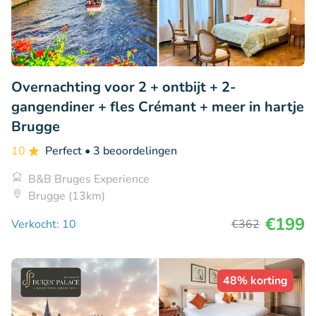
Overnachting voor 2 + ontbijt + 2-
gangendiner + fles Crémant + meer in hartje
Brugge
10
Perfect
• 3 beoordelingen
B&B Bruges Experience
Brugge (13km)
€199
Verkocht: 10
€362
48% korting