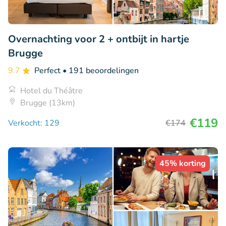
Overnachting voor 2 + ontbijt in hartje
Brugge
9.7
Perfect
• 191 beoordelingen
Hotel du Théâtre
Brugge (13km)
€119
Verkocht: 129
€174
45% korting