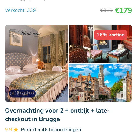
€179
Verkocht: 339
€318
16% korting
Overnachting voor 2 + ontbijt + late-
checkout in Brugge
9.9
Perfect
• 46 beoordelingen