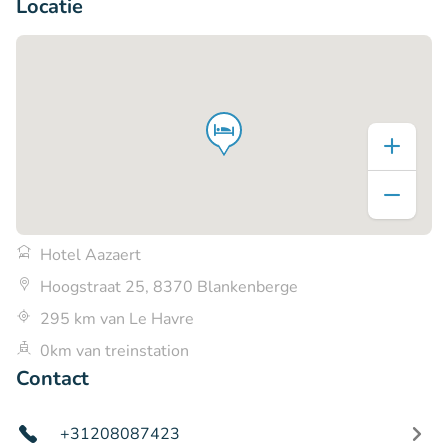
Locatie
Hotel Aazaert
Hoogstraat 25, 8370 Blankenberge
295 km van Le Havre
0km van treinstation
Contact
+31208087423