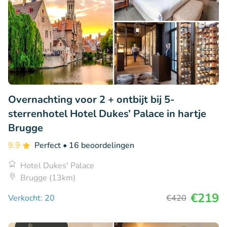
Overnachting voor 2 + ontbijt bij 5-
sterrenhotel Hotel Dukes’ Palace in hartje
Brugge
9.9
Perfect
• 16 beoordelingen
Hotel Dukes' Palace
Brugge (13km)
€219
Verkocht: 20
€420