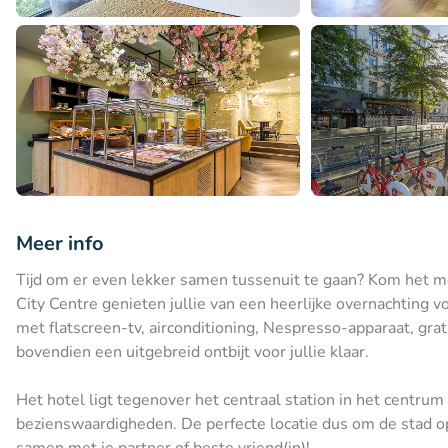
Meer info
Tijd om er even lekker samen tussenuit te gaan? Kom het
City Centre genieten jullie van een heerlijke overnachting v
met flatscreen-tv, airconditioning, Nespresso-apparaat, gra
bovendien een uitgebreid ontbijt voor jullie klaar.
Het hotel ligt tegenover het centraal station in het centrum
bezienswaardigheden. De perfecte locatie dus om de stad op
samen met je partner of beste vriend(in)!