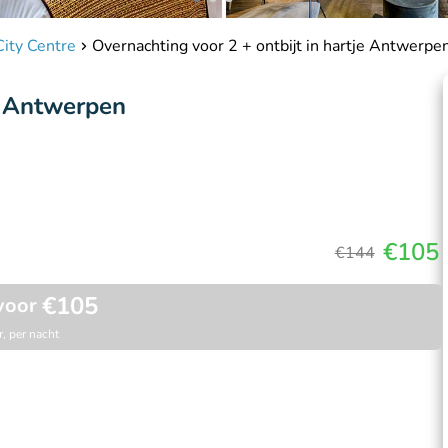
ity Centre
Overnachting voor 2 + ontbijt in hartje Antwerpe
je Antwerpen
€105
€144
€105
voor
, per nacht