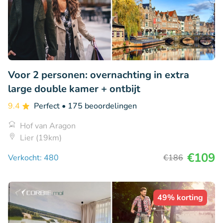
Voor 2 personen: overnachting in extra
large double kamer + ontbijt
9.4
Perfect
• 175 beoordelingen
Hof van Aragon
Lier (19km)
€109
Verkocht: 480
€186
49% korting