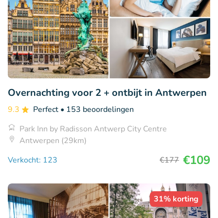
Overnachting voor 2 + ontbijt in Antwerpen
9.3
Perfect
• 153 beoordelingen
Park Inn by Radisson Antwerp City Centre
Antwerpen (29km)
€109
Verkocht: 123
€177
31% korting