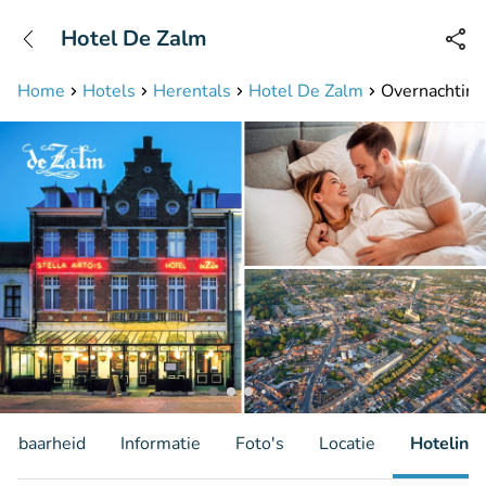
+31208087423
Hotel De Zalm
Bereikbaar tot 23:00 uur
Home
Hotels
Herentals
Hotel De Zalm
Overnachting 
hikbaarheid
Informatie
Foto's
Locatie
Hotelinfo