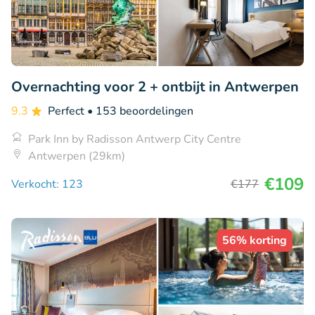
Overnachting voor 2 + ontbijt in Antwerpen
9.3
Perfect
• 153 beoordelingen
Park Inn by Radisson Antwerp City Centre
Antwerpen (29km)
€109
Verkocht: 123
€177
56% korting