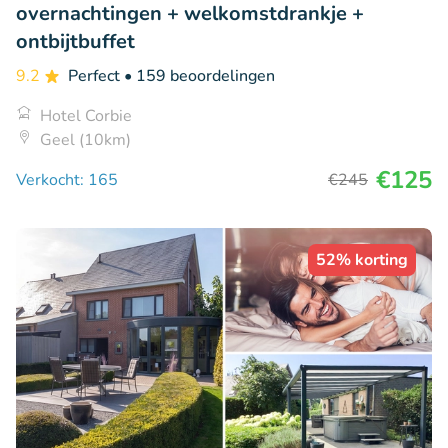
overnachtingen + welkomstdrankje +
ontbijtbuffet
9.2
Perfect
• 159 beoordelingen
Hotel Corbie
Geel (10km)
€125
Verkocht: 165
€245
52% korting