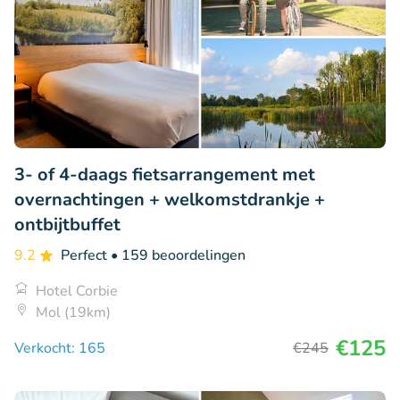
3- of 4-daags fietsarrangement met
overnachtingen + welkomstdrankje +
ontbijtbuffet
9.2
Perfect
• 159 beoordelingen
Hotel Corbie
Mol (19km)
€125
Verkocht: 165
€245