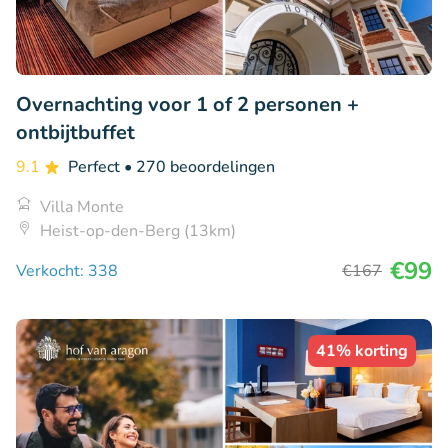
Overnachting voor 1 of 2 personen +
ontbijtbuffet
9.1
Perfect
• 270 beoordelingen
Villa Monte
Heist-op-den-Berg (13km)
€99
Verkocht: 338
€167
41% korting