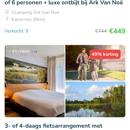
of 6 personen + luxe ontbijt bij Ark Van Noë
Glamping Ark Van Noë
Kasterlee (8km)
€449
Verkocht: 9
€744
49% korting
3- of 4-daags fietsarrangement met