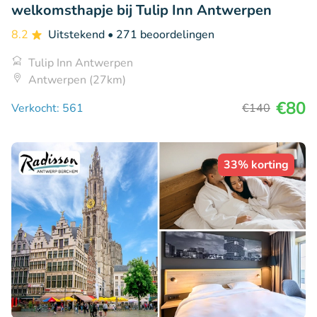
welkomsthapje bij Tulip Inn Antwerpen
8.2
Uitstekend
• 271 beoordelingen
Tulip Inn Antwerpen
Antwerpen (27km)
€80
Verkocht: 561
€140
33% korting