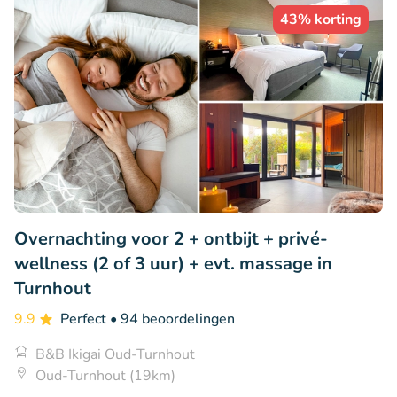
43% korting
Overnachting voor 2 + ontbijt + privé-
wellness (2 of 3 uur) + evt. massage in
Turnhout
9.9
Perfect
• 94 beoordelingen
B&B Ikigai Oud-Turnhout
Oud-Turnhout (19km)