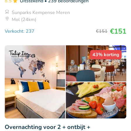
8.5
Uitstekend
• 239 beoordelingen
Sunparks Kempense Meren
Mol (24km)
€151
Verkocht: 237
€151
43% korting
Overnachting voor 2 + ontbijt +