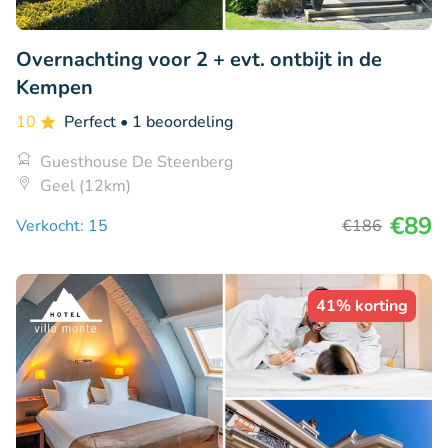
Overnachting voor 2 + evt. ontbijt in de
Kempen
10
Perfect
• 1 beoordeling
Guesthouse De Steenberg
Geel (12km)
€89
Verkocht: 15
€186
41% korting