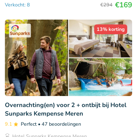
€169
Verkocht: 8
€294
13% korting
Overnachting(en) voor 2 + ontbijt bij Hotel
Sunparks Kempense Meren
9.1
Perfect
• 47 beoordelingen
Hotel Sunparks Kempense Meren