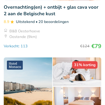
Overnachting(en) + ontbijt + glas cava voor
2 aan de Belgische kust
8.9
Uitstekend
• 20 beoordelingen
B&B Oesterhoeve
Oostende (9km)
€79
Verkocht: 113
€124
31% korting