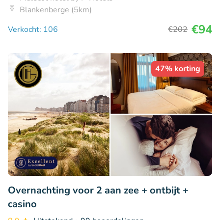
Blankenberge (5km)
€94
Verkocht: 106
€202
47% korting
Overnachting voor 2 aan zee + ontbijt +
casino