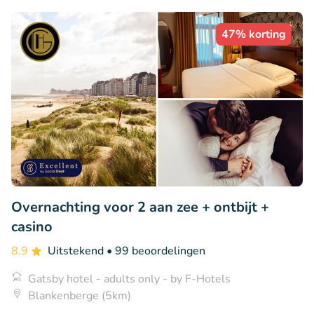
47% korting
Overnachting voor 2 aan zee + ontbijt +
casino
8.9
Uitstekend
• 99 beoordelingen
Gatsby hotel - adults only - by F-Hotels
Blankenberge (5km)