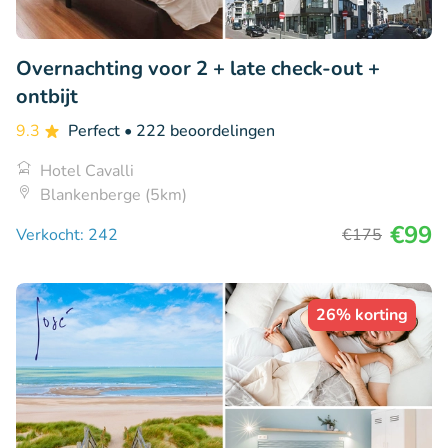
Overnachting voor 2 + late check-out +
ontbijt
9.3
Perfect
• 222 beoordelingen
Hotel Cavalli
Blankenberge (5km)
€99
Verkocht: 242
€175
26% korting