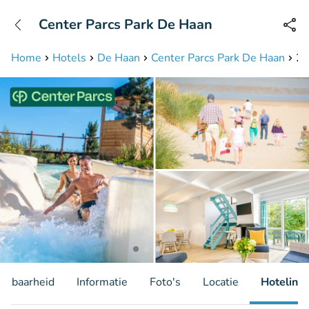
+31208087423
Center Parcs Park De Haan
Bereikbaar tot 23:00 uur
Home
Hotels
De Haan
Center Parcs Park De Haan
2,
hikbaarheid
Informatie
Foto's
Locatie
Hotelinfo