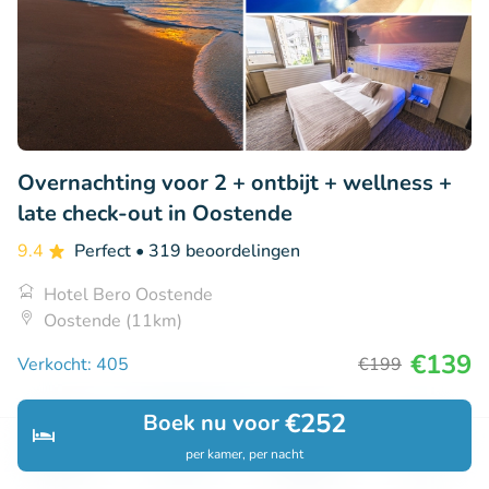
Overnachting voor 2 + ontbijt + wellness +
late check-out in Oostende
9.4
Perfect
• 319 beoordelingen
Hotel Bero Oostende
Oostende (11km)
€139
Verkocht: 405
€199
€252
Boek nu voor
24% korting
per kamer, per nacht
Ontdek
Zoeken
Boekingen
Menu