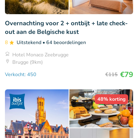
Overnachting voor 2 + ontbijt + late check-
out aan de Belgische kust
8
Uitstekend
• 64 beoordelingen
Hotel Monaco Zeebrugge
Brugge (9km)
€79
Verkocht: 450
€115
48% korting