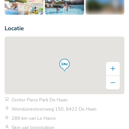
+17
Locatie
Center Parcs Park De Haan
Wenduinesteenweg 150, 8421 De Haan
289 km van Le Havre
5km van treinstation