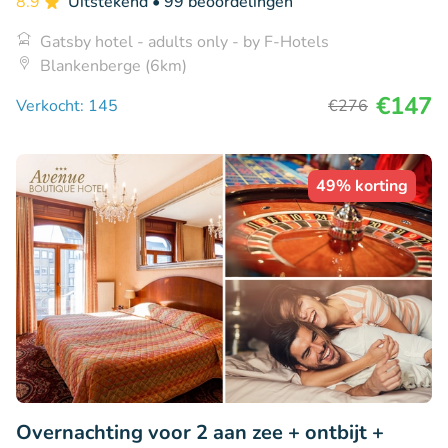
8.9
Uitstekend
• 99 beoordelingen
Gatsby hotel - adults only - by F-Hotels
Blankenberge (6km)
€147
Verkocht: 145
€276
49% korting
Overnachting voor 2 aan zee + ontbijt +