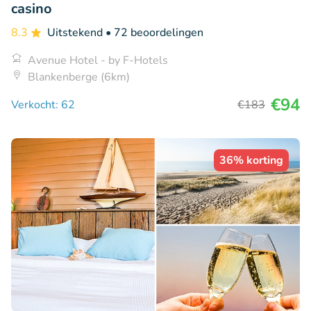
casino
8.3
Uitstekend
• 72 beoordelingen
Avenue Hotel - by F-Hotels
Blankenberge (6km)
€94
Verkocht: 62
€183
36% korting