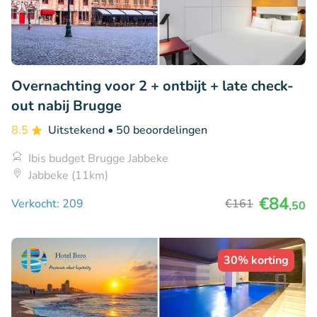
Overnachting voor 2 + ontbijt + late check-
out nabij Brugge
8.5
Uitstekend
• 50 beoordelingen
Ibis budget Brugge Jabbeke
Jabbeke (11km)
€84
Verkocht: 209
€161
,50
30% korting