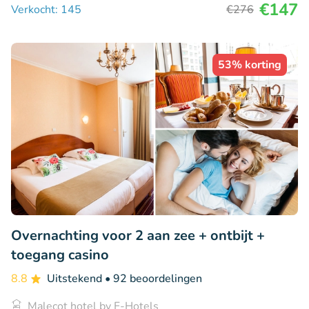
€147
Verkocht: 145
€276
53% korting
Overnachting voor 2 aan zee + ontbijt +
toegang casino
8.8
Uitstekend
• 92 beoordelingen
Malecot hotel by F-Hotels