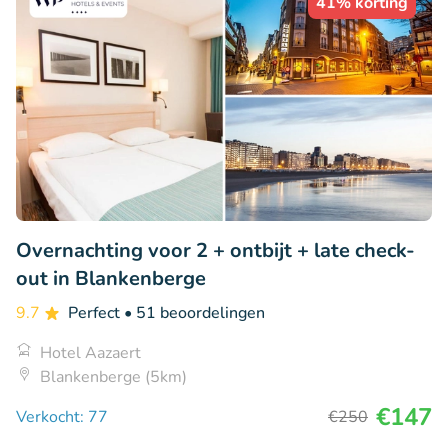
41% korting
Overnachting voor 2 + ontbijt + late check-
out in Blankenberge
9.7
Perfect
• 51 beoordelingen
Hotel Aazaert
Blankenberge (5km)
€147
Verkocht: 77
€250