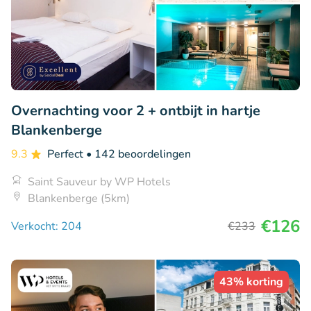
Overnachting voor 2 + ontbijt in hartje
Blankenberge
9.3
Perfect
• 142 beoordelingen
Saint Sauveur by WP Hotels
Blankenberge (5km)
€126
Verkocht: 204
€233
43% korting