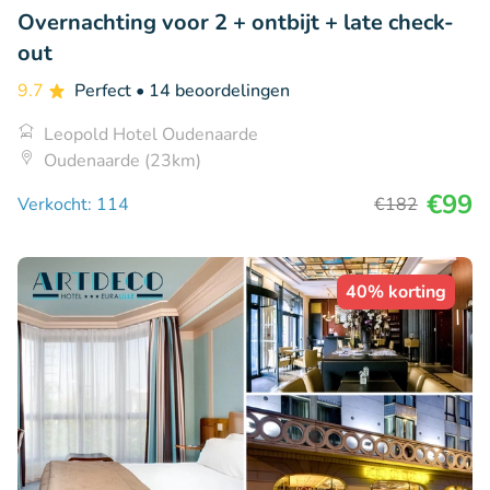
Overnachting voor 2 + ontbijt + late check-
out
9.7
Perfect
• 14 beoordelingen
Leopold Hotel Oudenaarde
Oudenaarde (23km)
€99
Verkocht: 114
€182
40% korting