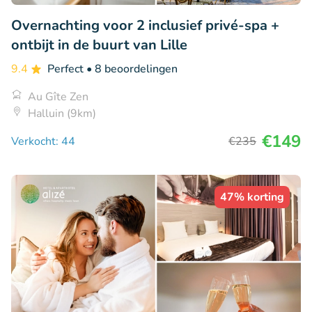
Overnachting voor 2 inclusief privé-spa +
ontbijt in de buurt van Lille
9.4
Perfect
• 8 beoordelingen
Au Gîte Zen
Halluin (9km)
€149
Verkocht: 44
€235
47% korting