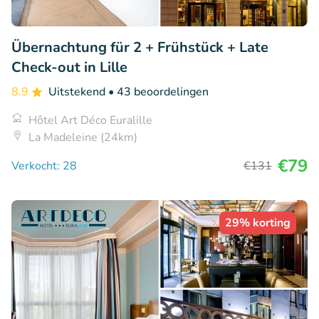
Übernachtung für 2 + Frühstück + Late
Check-out in Lille
8.9
Uitstekend
• 43 beoordelingen
Hôtel Art Déco Euralille
La Madeleine (24km)
€79
Verkocht: 28
€131
29% korting