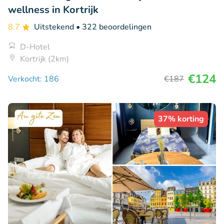
wellness in Kortrijk
8.7
Uitstekend
• 322 beoordelingen
D-Hotel
Kortrijk (2km)
€124
Verkocht: 186
€187
37% korting