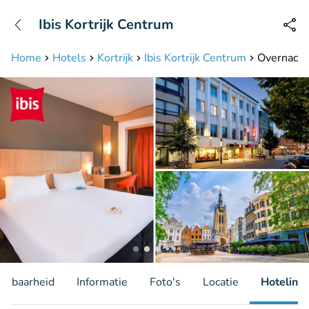
+31208087423
Ibis Kortrijk Centrum
Bereikbaar tot 23:00 uur
Home
Hotels
Kortrijk
Ibis Kortrijk Centrum
Overnachti
hikbaarheid
Informatie
Foto's
Locatie
Hotelinfo