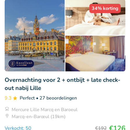
34% korting
Overnachting voor 2 + ontbijt + late check-
out nabij Lille
9.3
Perfect
• 27 beoordelingen
Mercure Lille Marcq en Baroeul
Marcq-en-Barœul (19km)
€126
Verkocht: 50
€192