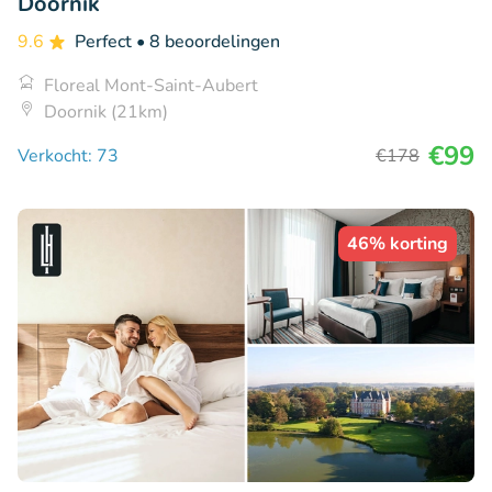
Doornik
9.6
Perfect
• 8 beoordelingen
Floreal Mont-Saint-Aubert
Doornik (21km)
€99
Verkocht: 73
€178
46% korting