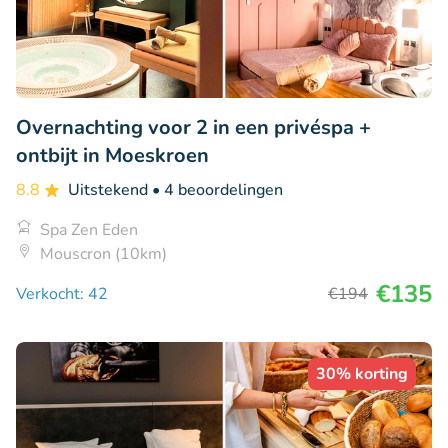
Overnachting voor 2 in een privéspa +
ontbijt in Moeskroen
8.8
Uitstekend
• 4 beoordelingen
Spa Zen Eden
Mouscron (10km)
€135
Verkocht: 42
€194
30% korting