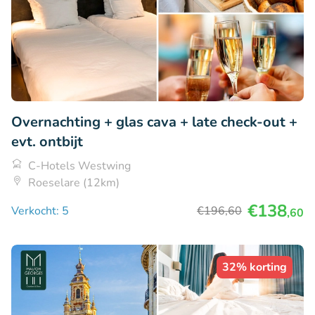
Overnachting + glas cava + late check-out +
evt. ontbijt
C-Hotels Westwing
Roeselare (12km)
€138
Verkocht: 5
€196
,60
,60
32% korting