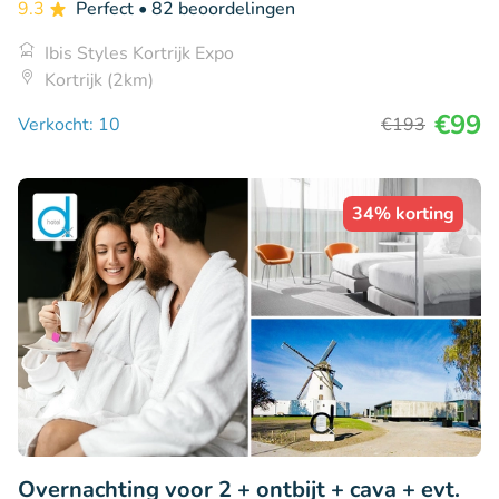
9.3
Perfect
• 82 beoordelingen
Ibis Styles Kortrijk Expo
Kortrijk (2km)
€99
Verkocht: 10
€193
34% korting
Overnachting voor 2 + ontbijt + cava + evt.