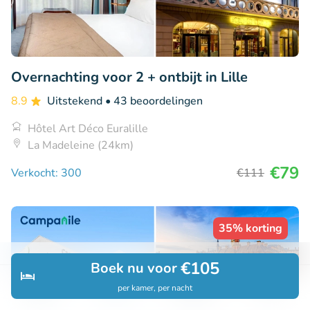
Overnachting voor 2 + ontbijt in Lille
8.9
Uitstekend
• 43 beoordelingen
Hôtel Art Déco Euralille
La Madeleine (24km)
€79
Verkocht: 300
€111
35% korting
€105
Boek nu voor
per kamer, per nacht
Ontdek
Zoeken
Boekingen
Menu