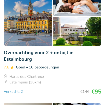
Overnachting voor 2 + ontbijt in
Estaimbourg
7.8
Goed
• 10 beoordelingen
Haras des Chartreux
Estaimpuis (16km)
€95
Verkocht: 2
€146