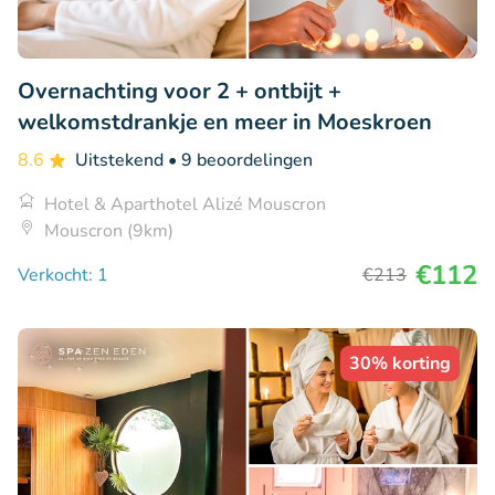
Overnachting voor 2 + ontbijt +
welkomstdrankje en meer in Moeskroen
8.6
Uitstekend
• 9 beoordelingen
Hotel & Aparthotel Alizé Mouscron
Mouscron (9km)
€112
Verkocht: 1
€213
30% korting