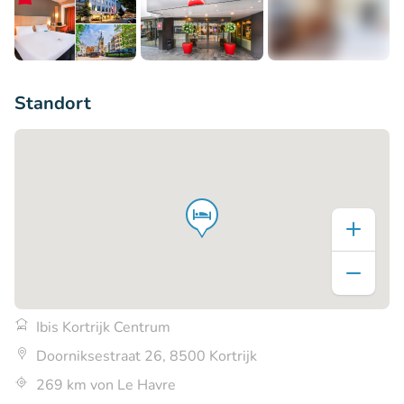
+5
Standort
Ibis Kortrijk Centrum
Doorniksestraat 26, 8500 Kortrijk
269 km von Le Havre