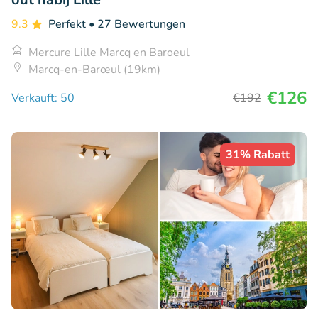
9.3
Perfekt
• 27 Bewertungen
Mercure Lille Marcq en Baroeul
Marcq-en-Barœul (19km)
€126
Verkauft: 50
€192
31% Rabatt