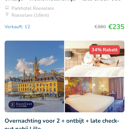
Parkhotel Roeselare
Roeselare (16km)
€235
Verkauft: 12
€380
34% Rabatt
Overnachting voor 2 + ontbijt + late check-
out nabij Lille