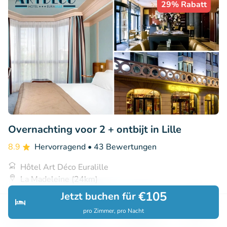
29% Rabatt
Overnachting voor 2 + ontbijt in Lille
8.9
Hervorragend
• 43 Bewertungen
Hôtel Art Déco Euralille
La Madeleine (24km)
€105
Jetzt buchen für
€79
Verkauft: 300
€111
pro Zimmer, pro Nacht
Entdecken
Suchen
Buchungen
Menü