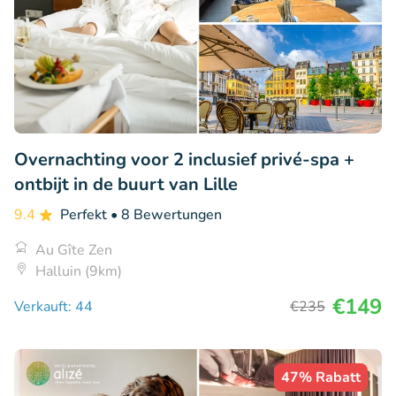
Overnachting voor 2 inclusief privé-spa +
ontbijt in de buurt van Lille
9.4
Perfekt
• 8 Bewertungen
Au Gîte Zen
Halluin (9km)
€149
Verkauft: 44
€235
47% Rabatt