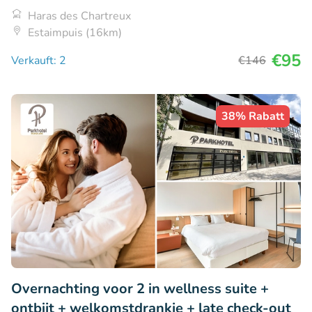
Haras des Chartreux
Estaimpuis (16km)
€95
Verkauft: 2
€146
38% Rabatt
Overnachting voor 2 in wellness suite +
ontbijt + welkomstdrankje + late check-out