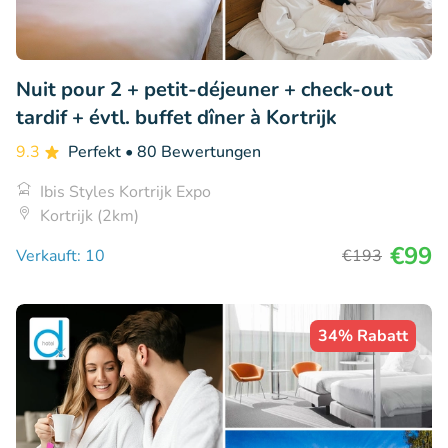
Nuit pour 2 + petit-déjeuner + check-out
tardif + évtl. buffet dîner à Kortrijk
9.3
Perfekt
• 80 Bewertungen
Ibis Styles Kortrijk Expo
Kortrijk (2km)
€99
Verkauft: 10
€193
34% Rabatt