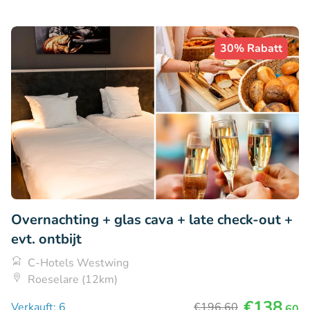
30% Rabatt
Overnachting + glas cava + late check-out +
evt. ontbijt
C-Hotels Westwing
Roeselare (12km)
€138
Verkauft: 6
€196
,60
,60