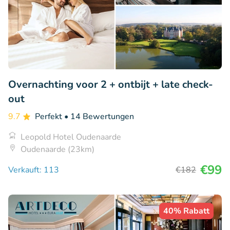
Overnachting voor 2 + ontbijt + late check-
out
9.7
Perfekt
• 14 Bewertungen
Leopold Hotel Oudenaarde
Oudenaarde (23km)
€99
Verkauft: 113
€182
40% Rabatt