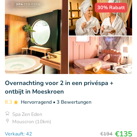
30% Rabatt
Overnachting voor 2 in een privéspa +
ontbijt in Moeskroen
8.3
Hervorragend
• 3 Bewertungen
Spa Zen Eden
Mouscron (10km)
€135
Verkauft: 42
€194