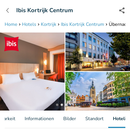
+31208087423
Ibis Kortrijk Centrum
Erreichbar bis 23:00 Uhr (max 0,09€/Min)
Home
Hotels
Kortrijk
Ibis Kortrijk Centrum
Übernacht
gbarkeit
Informationen
Bilder
Standort
Hotelin