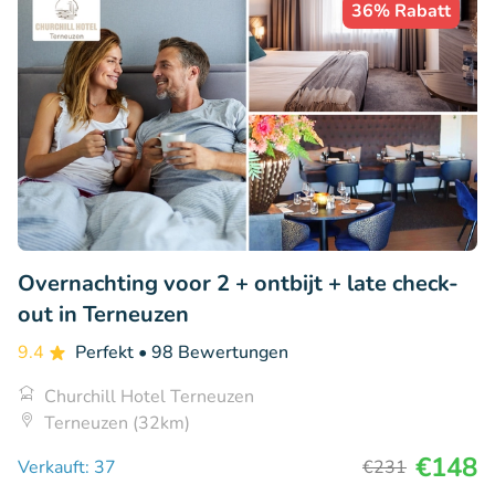
36% Rabatt
Overnachting voor 2 + ontbijt + late check-
out in Terneuzen
9.4
Perfekt
• 98 Bewertungen
Churchill Hotel Terneuzen
Terneuzen (32km)
€148
Verkauft: 37
€231