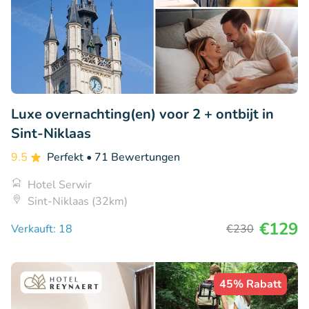
Luxe overnachting(en) voor 2 + ontbijt in
Sint-Niklaas
9.5
Perfekt
• 71 Bewertungen
Hotel Serwir
Sint-Niklaas (32km)
€129
Verkauft: 18
€230
45% Rabatt