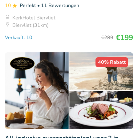
10
Perfekt
• 11 Bewertungen
KerkHotel Biervliet
Biervliet (31km)
€199
Verkauft: 10
€289
40% Rabatt