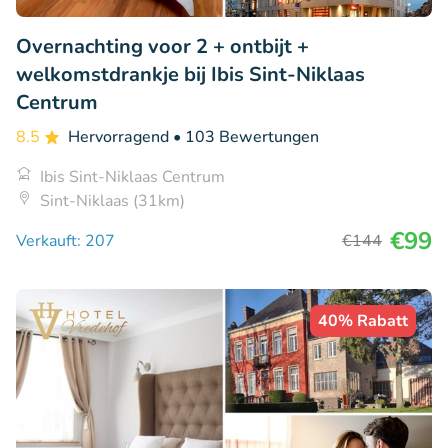
Overnachting voor 2 + ontbijt +
welkomstdrankje bij Ibis Sint-Niklaas
Centrum
8.5
Hervorragend
• 103 Bewertungen
Ibis Sint-Niklaas Centrum
Sint-Niklaas (31km)
€99
Verkauft: 207
€144
40% Rabatt