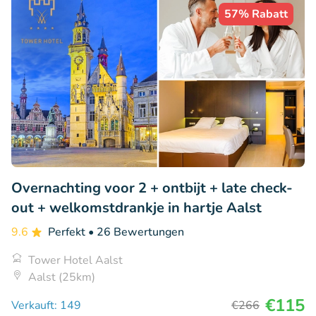
57% Rabatt
Overnachting voor 2 + ontbijt + late check-
out + welkomstdrankje in hartje Aalst
9.6
Perfekt
• 26 Bewertungen
Tower Hotel Aalst
Aalst (25km)
€115
Verkauft: 149
€266