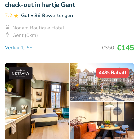
check-out in hartje Gent
7.2
Gut
• 36 Bewertungen
Nonam Boutique Hotel
Gent (0km)
€145
Verkauft: 65
€350
44% Rabatt