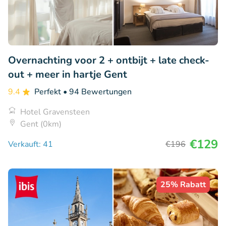
Overnachting voor 2 + ontbijt + late check-
out + meer in hartje Gent
9.4
Perfekt
• 94 Bewertungen
Hotel Gravensteen
Gent (0km)
€129
Verkauft: 41
€196
25% Rabatt