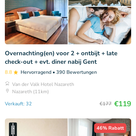
Overnachting(en) voor 2 + ontbijt + late
check-out + evt. diner nabij Gent
8.8
Hervorragend
• 390 Bewertungen
Van der Valk Hotel Nazareth
Nazareth (11km)
€119
Verkauft: 32
€177
46% Rabatt