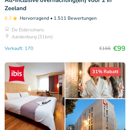
All-inclusive overnachting(en) voor 2 in
Zeeland
8.3
Hervorragend
• 1.511 Bewertungen
De Elderschans
Aardenburg (31km)
€99
Verkauft: 170
€166
31% Rabatt