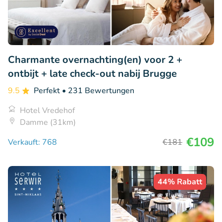
Charmante overnachting(en) voor 2 +
ontbijt + late check-out nabij Brugge
9.5
Perfekt
• 231 Bewertungen
Hotel Vredehof
Damme (31km)
€109
Verkauft: 768
€181
44% Rabatt