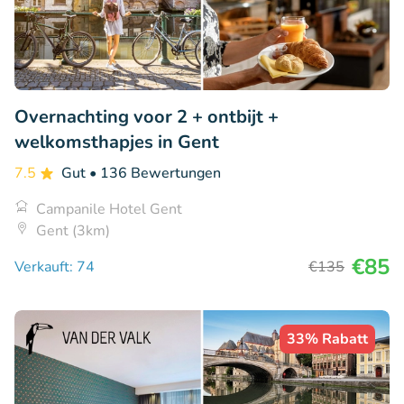
Overnachting voor 2 + ontbijt +
welkomsthapjes in Gent
7.5
Gut
• 136 Bewertungen
Campanile Hotel Gent
Gent (3km)
€85
Verkauft: 74
€135
33% Rabatt