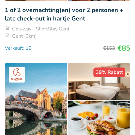
1 of 2 overnachting(en) voor 2 personen +
late check-out in hartje Gent
Getaway - ShortStay Gent
Gent (0km)
€85
Verkauft: 19
€153
39% Rabatt