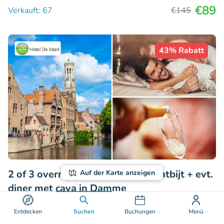
€89
Verkauft: 67
€145
43% Rabatt
2 of 3 overnachtingen voor 2 + ontbijt + evt.
Auf der Karte anzeigen
diner met cava in Damme
9.8
Perfekt
• 168 Bewertungen
Entdecken
Suchen
Buchungen
Menü