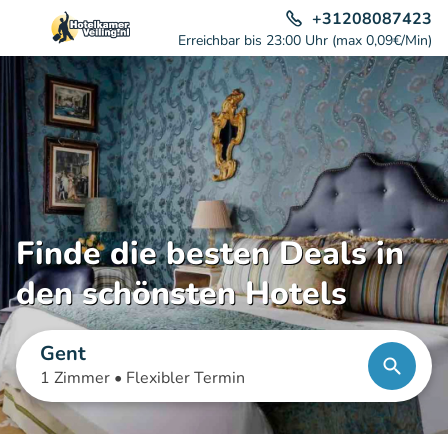
+31208087423
Erreichbar bis 23:00 Uhr (max 0,09€/Min)
Finde die besten Deals in
den schönsten Hotels
Gent
1 Zimmer •
Flexibler Termin