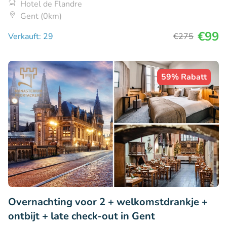
Hotel de Flandre
Gent (0km)
€99
Verkauft: 29
€275
59% Rabatt
Overnachting voor 2 + welkomstdrankje +
ontbijt + late check-out in Gent