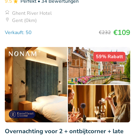
9.5
Perfekt
• 34 Bewertungen
Ghent River Hotel
Gent (0km)
€109
Verkauft: 50
€232
59% Rabatt
Overnachting voor 2 + ontbijtcorner + late