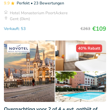
9.9
Perfekt
• 23 Bewertungen
Hotel Monasterium PoortAckere
Gent (0km)
€109
Verkauft: 53
€263
40% Rabatt
Overnachting voor 2 of 4 + evt. ontbijt of