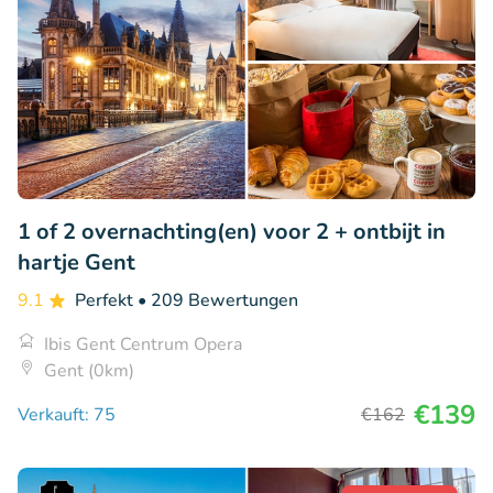
1 of 2 overnachting(en) voor 2 + ontbijt in
hartje Gent
9.1
Perfekt
• 209 Bewertungen
Ibis Gent Centrum Opera
Gent (0km)
€139
Verkauft: 75
€162