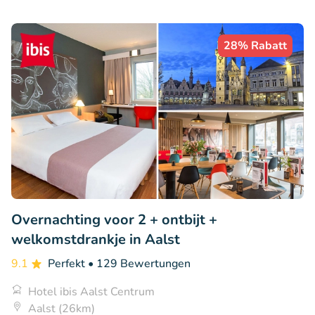
28% Rabatt
Overnachting voor 2 + ontbijt +
welkomstdrankje in Aalst
9.1
Perfekt
• 129 Bewertungen
Hotel ibis Aalst Centrum
Aalst (26km)