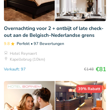
Overnachting voor 2 + ontbijt of late check-
out aan de Belgisch-Nederlandse grens
9.8
Perfekt
• 97 Bewertungen
Hotel Reynaert
Kapellebrug (10km)
€81
Verkauft: 97
€148
39% Rabatt