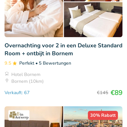
Overnachting voor 2 in een Deluxe Standard
Room + ontbijt in Bornem
9.5
Perfekt
• 5 Bewertungen
Hotel Bornem
Bornem (10km)
€89
Verkauft: 67
€145
30% Rabatt