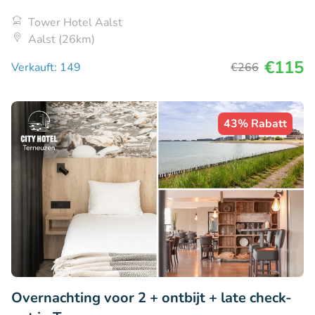
Tower Hotel Aalst
Aalst (26km)
€115
Verkauft: 149
€266
43% Rabatt
Overnachting voor 2 + ontbijt + late check-