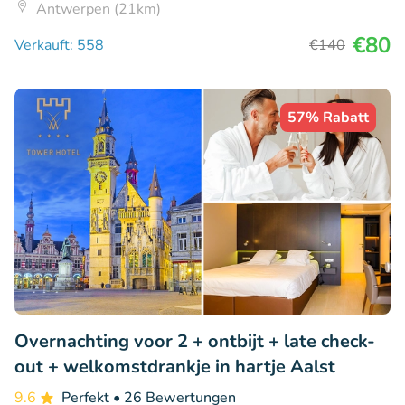
Antwerpen (21km)
€80
Verkauft: 558
€140
57% Rabatt
Overnachting voor 2 + ontbijt + late check-
out + welkomstdrankje in hartje Aalst
9.6
Perfekt
• 26 Bewertungen