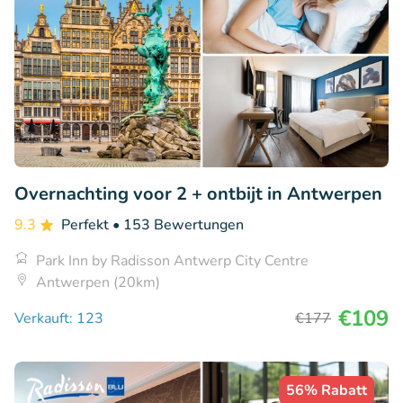
Overnachting voor 2 + ontbijt in Antwerpen
9.3
Perfekt
• 153 Bewertungen
Park Inn by Radisson Antwerp City Centre
Antwerpen (20km)
€109
Verkauft: 123
€177
56% Rabatt