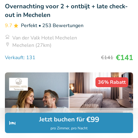
Overnachting voor 2 + ontbijt + late check-
out in Mechelen
9.7
Perfekt
• 253 Bewertungen
Van der Valk Hotel Mechelen
Mechelen (27km)
€141
Verkauft: 131
€141
36% Rabatt
€99
Jetzt buchen für
pro Zimmer, pro Nacht
Entdecken
Suchen
Buchungen
Menü