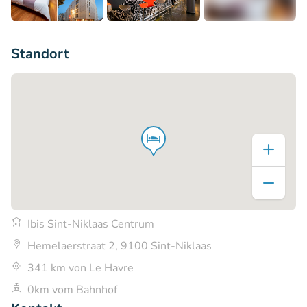
+8
Standort
Ibis Sint-Niklaas Centrum
Hemelaerstraat 2, 9100 Sint-Niklaas
341 km von Le Havre
0km vom Bahnhof