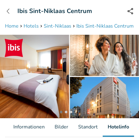
+31208087423
Ibis Sint-Niklaas Centrum
Erreichbar bis 23:00 Uhr (max 0,09€/Min)
Home
Hotels
Sint-Niklaas
Ibis Sint-Niklaas Centrum
it
Informationen
Bilder
Standort
Hotelinfo