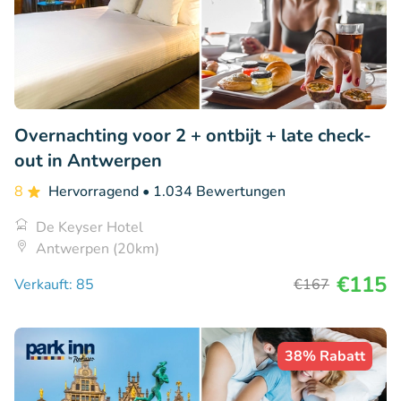
Overnachting voor 2 + ontbijt + late check-
out in Antwerpen
8
Hervorragend
• 1.034 Bewertungen
De Keyser Hotel
Antwerpen (20km)
€115
Verkauft: 85
€167
38% Rabatt