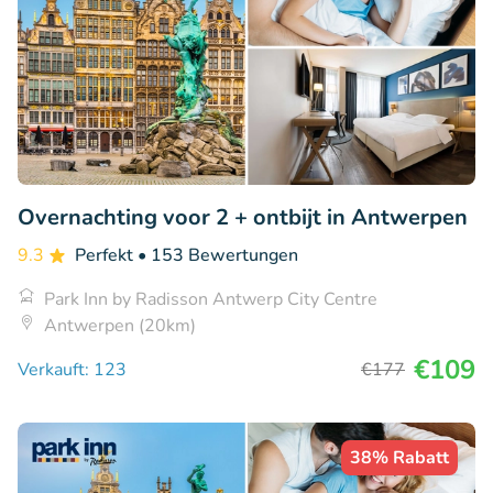
Overnachting voor 2 + ontbijt in Antwerpen
9.3
Perfekt
• 153 Bewertungen
Park Inn by Radisson Antwerp City Centre
Antwerpen (20km)
€109
Verkauft: 123
€177
38% Rabatt