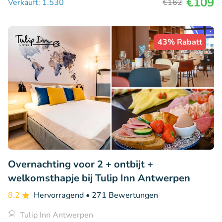
€109
Verkauft: 1.530
€162
43% Rabatt
Overnachting voor 2 + ontbijt +
welkomsthapje bij Tulip Inn Antwerpen
8.2
Hervorragend
• 271 Bewertungen
Tulip Inn Antwerpen