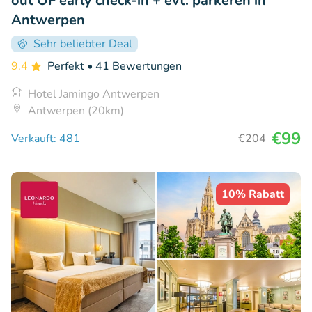
out OF early check-in + evt. parkeren in
Antwerpen
Sehr beliebter Deal
9.4
Perfekt
• 41 Bewertungen
Hotel Jamingo Antwerpen
Antwerpen (20km)
€99
Verkauft: 481
€204
10% Rabatt