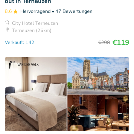
out in Terneuzen
8.6
Hervorragend
• 47 Bewertungen
City Hotel Terneuzen
Terneuzen (26km)
€119
Verkauft: 142
€208