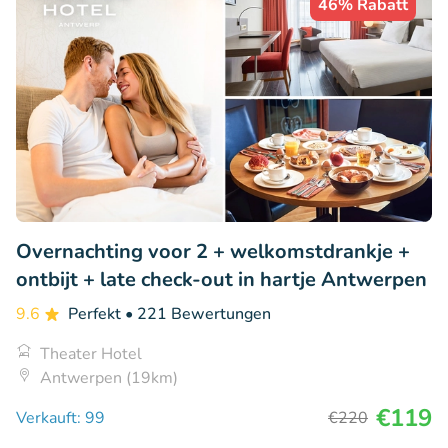
46% Rabatt
Overnachting voor 2 + welkomstdrankje +
ontbijt + late check-out in hartje Antwerpen
9.6
Perfekt
• 221 Bewertungen
Theater Hotel
Antwerpen (19km)
€119
Verkauft: 99
€220