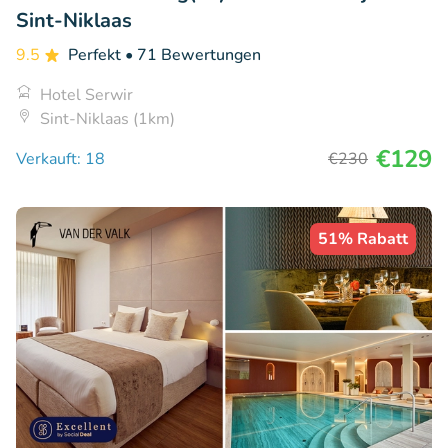
Sint-Niklaas
9.5
Perfekt
• 71 Bewertungen
Hotel Serwir
Sint-Niklaas (1km)
€129
Verkauft: 18
€230
51% Rabatt