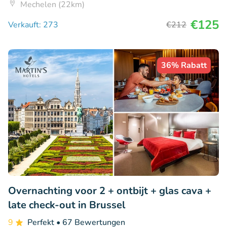
Mechelen (22km)
€125
Verkauft: 273
€212
36% Rabatt
Overnachting voor 2 + ontbijt + glas cava +
late check-out in Brussel
9
Perfekt
• 67 Bewertungen