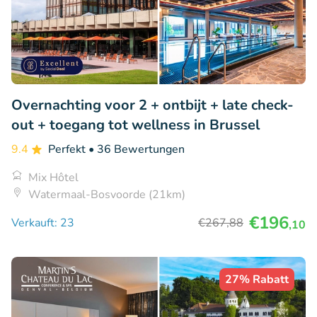
Overnachting voor 2 + ontbijt + late check-
out + toegang tot wellness in Brussel
9.4
Perfekt
• 36 Bewertungen
Mix Hôtel
Watermaal-Bosvoorde (21km)
€196
Verkauft: 23
€267
,88
,10
27% Rabatt