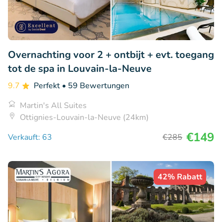
Overnachting voor 2 + ontbijt + evt. toegang
tot de spa in Louvain-la-Neuve
9.7
Perfekt
• 59 Bewertungen
Martin's All Suites
Ottignies-Louvain-la-Neuve (24km)
€149
Verkauft: 63
€285
42% Rabatt