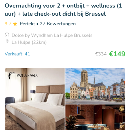
Overnachting voor 2 + ontbijt + wellness (1
uur) + late check-out dicht bij Brussel
9.7
Perfekt
• 27 Bewertungen
Dolce by Wyndham La Hulpe Brussels
La Hulpe (22km)
€149
Verkauft: 41
€334