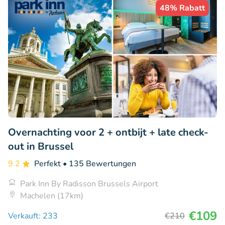
48% Rabatt
Overnachting voor 2 + ontbijt + late check-
out in Brussel
9.2
Perfekt
• 135 Bewertungen
Park Inn By Radisson Brussels Airport
Machelen (17km)
€109
Verkauft: 233
€210