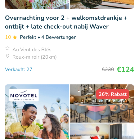
Overnachting voor 2 + welkomstdrankje +
ontbijt + late check-out nabij Waver
10
Perfekt
• 4 Bewertungen
Au Vent des Blés
Roux-miroir (20km)
€124
Verkauft: 27
€230
26% Rabatt