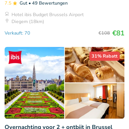
7.5
Gut
• 49 Bewertungen
Hotel ibis Budget Brussels Airport
Diegem (18km)
€81
Verkauft: 70
€108
31% Rabatt
Overnachting voor 2 + ontbijt in Brussel