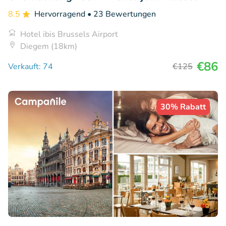
8.5
Hervorragend
• 23 Bewertungen
Hotel ibis Brussels Airport
Diegem (18km)
€86
Verkauft: 74
€125
30% Rabatt