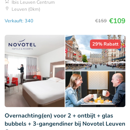
Ibis Leuven Centrum
Leuven (0km)
€109
Verkauft: 340
€159
29% Rabatt
Overnachting(en) voor 2 + ontbijt + glas
bubbels + 3-gangendiner bij Novotel Leuven