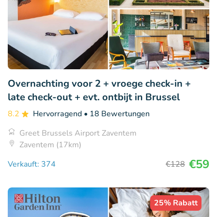
Overnachting voor 2 + vroege check-in +
late check-out + evt. ontbijt in Brussel
8.2
Hervorragend
• 18 Bewertungen
Greet Brussels Airport Zaventem
Zaventem (17km)
€59
Verkauft: 374
€128
25% Rabatt