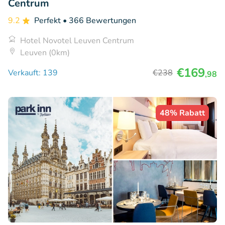
Centrum
9.2
Perfekt
• 366 Bewertungen
Hotel Novotel Leuven Centrum
Leuven (0km)
€169
Verkauft: 139
€238
,98
48% Rabatt