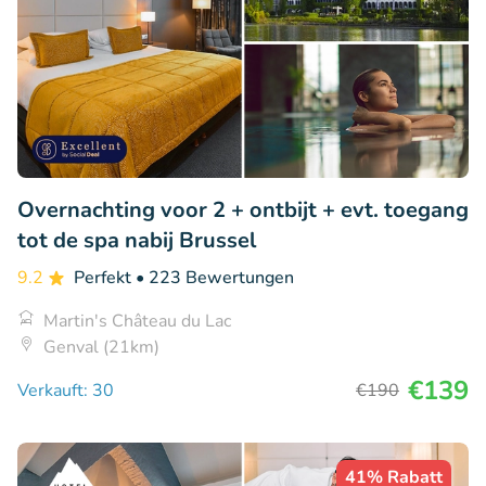
Overnachting voor 2 + ontbijt + evt. toegang
tot de spa nabij Brussel
9.2
Perfekt
• 223 Bewertungen
Martin's Château du Lac
Genval (21km)
€139
Verkauft: 30
€190
41% Rabatt