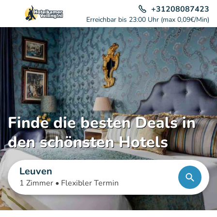
+31208087423
Erreichbar bis 23:00 Uhr (max 0,09€/Min)
Finde die besten Deals in
den schönsten Hotels
Leuven
1 Zimmer •
Flexibler Termin