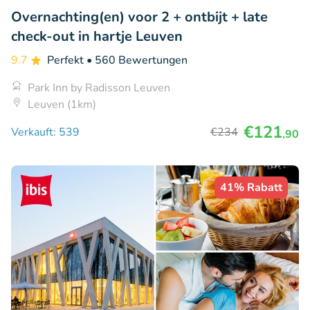
Overnachting(en) voor 2 + ontbijt + late
check-out in hartje Leuven
9.7
Perfekt
• 560 Bewertungen
Park Inn by Radisson Leuven
Leuven (1km)
€121
Verkauft: 539
€234
,90
41% Rabatt