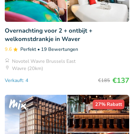
Overnachting voor 2 + ontbijt +
welkomstdrankje in Waver
9.6
Perfekt
• 19 Bewertungen
Novotel Wavre Brussels East
Wavre (20km)
€137
Verkauft: 4
€185
27% Rabatt