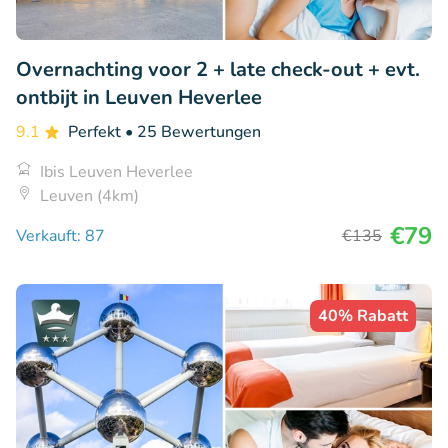
Overnachting voor 2 + late check-out + evt.
ontbijt in Leuven Heverlee
9.1
Perfekt
• 25 Bewertungen
Ibis Leuven Heverlee
Leuven (4km)
€79
Verkauft: 87
€135
40% Rabatt