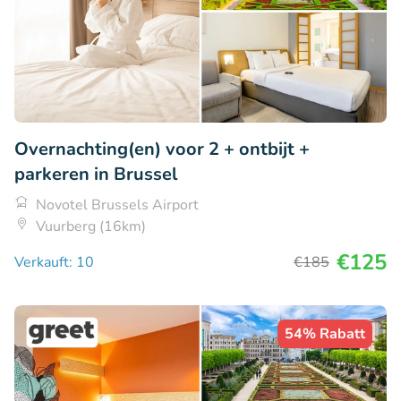
Overnachting(en) voor 2 + ontbijt +
parkeren in Brussel
Novotel Brussels Airport
Vuurberg (16km)
€125
Verkauft: 10
€185
54% Rabatt