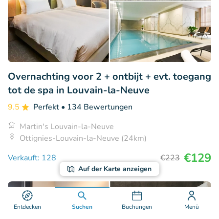
Overnachting voor 2 + ontbijt + evt. toegang
tot de spa in Louvain-la-Neuve
9.5
Perfekt
• 134 Bewertungen
Martin's Louvain-la-Neuve
Ottignies-Louvain-la-Neuve (24km)
€129
Verkauft: 128
€223
Auf der Karte anzeigen
29% Rabatt
Entdecken
Suchen
Buchungen
Menü