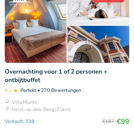
Overnachting voor 1 of 2 personen +
ontbijtbuffet
9.1
Perfekt
• 270 Bewertungen
Villa Monte
Heist-op-den-Berg (21km)
€99
Verkauft: 338
€167