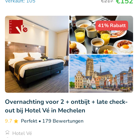
€152
Verkauft: 105
€217
41% Rabatt
Overnachting voor 2 + ontbijt + late check-
out bij Hotel Vé in Mechelen
9.7
Perfekt
• 179 Bewertungen
Hotel Vé