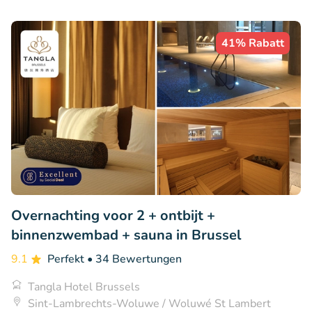
41% Rabatt
Overnachting voor 2 + ontbijt +
binnenzwembad + sauna in Brussel
9.1
Perfekt
• 34 Bewertungen
Tangla Hotel Brussels
Sint-Lambrechts-Woluwe / Woluwé St Lambert