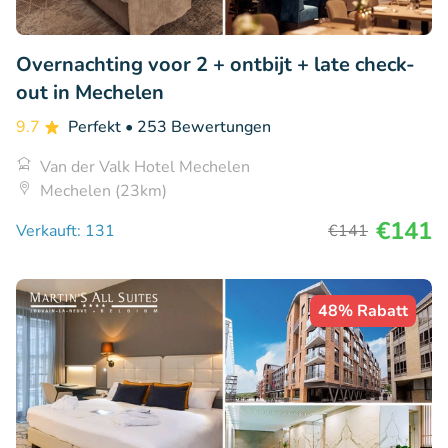
Overnachting voor 2 + ontbijt + late check-
out in Mechelen
9.7
Perfekt
• 253 Bewertungen
Van der Valk Hotel Mechelen
Mechelen (23km)
€141
Verkauft: 131
€141
48% Rabatt