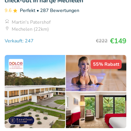
check-out in hartje Mechelen
9.6
Perfekt
• 287 Bewertungen
Martin's Patershof
Mechelen (22km)
€149
Verkauft: 247
€222
55% Rabatt