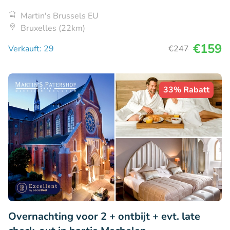
Martin's Brussels EU
Bruxelles (22km)
€159
Verkauft: 29
€247
33% Rabatt
Overnachting voor 2 + ontbijt + evt. late