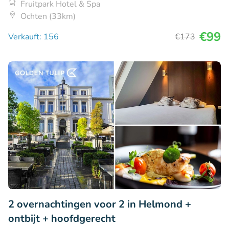
Fruitpark Hotel & Spa
Ochten (33km)
€99
Verkauft: 156
€173
2 overnachtingen voor 2 in Helmond +
ontbijt + hoofdgerecht