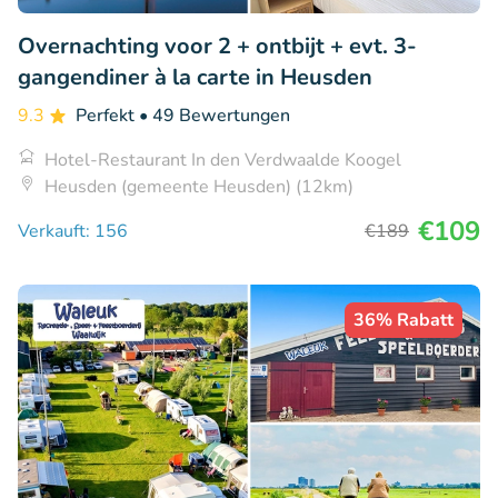
Overnachting voor 2 + ontbijt + evt. 3-
gangendiner à la carte in Heusden
9.3
Perfekt
• 49 Bewertungen
Hotel-Restaurant In den Verdwaalde Koogel
Heusden (gemeente Heusden) (12km)
€109
Verkauft: 156
€189
36% Rabatt