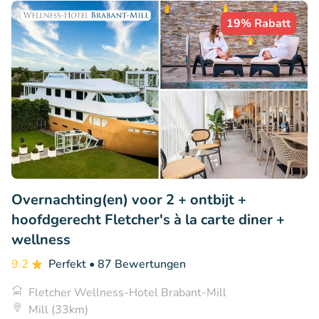
19% Rabatt
Overnachting(en) voor 2 + ontbijt +
hoofdgerecht Fletcher's à la carte diner +
wellness
9.2
Perfekt
• 87 Bewertungen
Fletcher Wellness-Hotel Brabant-Mill
Mill (33km)