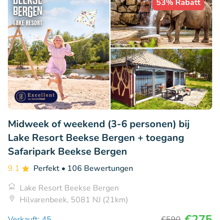
53% Rabatt
Midweek of weekend (3-6 personen) bij
Lake Resort Beekse Bergen + toegang
Safaripark Beekse Bergen
9.1
Perfekt
• 106 Bewertungen
Lake Resort Beekse Bergen
Hilvarenbeek, 5081 NJ (21km)
€275
Verkauft: 45
€590