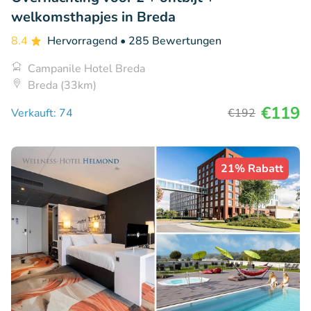
welkomsthapjes in Breda
8.4
Hervorragend
• 285 Bewertungen
Campanile Hotel Breda
Breda (33km)
€119
Verkauft: 74
€192
21% Rabatt