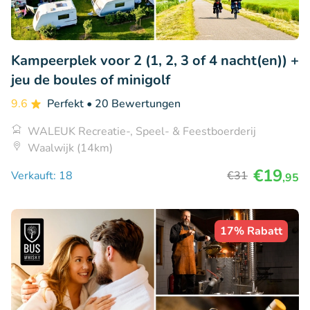
Kampeerplek voor 2 (1, 2, 3 of 4 nacht(en)) +
jeu de boules of minigolf
9.6
Perfekt
• 20 Bewertungen
WALEUK Recreatie-, Speel- & Feestboerderij
Waalwijk (14km)
€19
Verkauft: 18
€31
,95
17% Rabatt