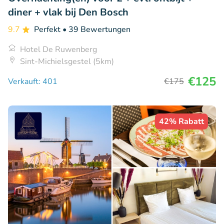
diner + vlak bij Den Bosch
9.7
Perfekt
• 39 Bewertungen
Hotel De Ruwenberg
Sint-Michielsgestel (5km)
€125
Verkauft: 401
€175
42% Rabatt