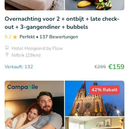
Overnachting voor 2 + ontbijt + late check-
out + 3-gangendiner + bubbels
9.2
Perfekt
• 137 Bewertungen
Hotel Hoogeerd by Flow
Niftrik (29km)
€159
Verkauft: 132
€295
42% Rabatt