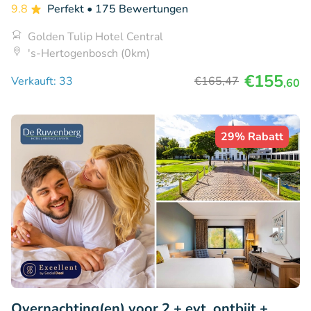
9.8
Perfekt
• 175 Bewertungen
Golden Tulip Hotel Central
's-Hertogenbosch (0km)
€155
Verkauft: 33
€165
,47
,60
29% Rabatt
Overnachting(en) voor 2 + evt. ontbijt +