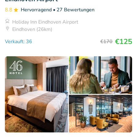
8.8
Hervorragend
• 27 Bewertungen
Holiday Inn Eindhoven Airport
Eindhoven (26km)
€125
Verkauft: 36
€170