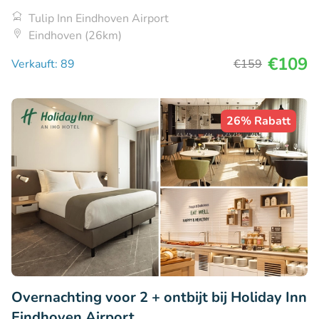
Tulip Inn Eindhoven Airport
Eindhoven (26km)
€109
Verkauft: 89
€159
26% Rabatt
Overnachting voor 2 + ontbijt bij Holiday Inn
Eindhoven Airport