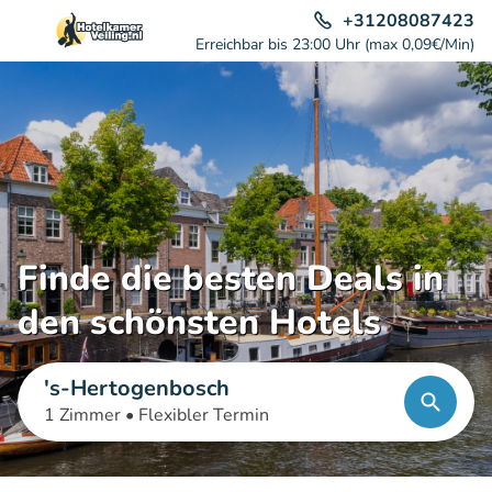
+31208087423
Erreichbar bis 23:00 Uhr (max 0,09€/Min)
Finde die besten Deals in
den schönsten Hotels
's-Hertogenbosch
1 Zimmer •
Flexibler Termin