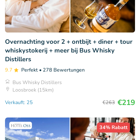
Overnachting voor 2 + ontbijt + diner + tour
whiskystokerij + meer bij Bus Whisky
Distillers
9.7
Perfekt
• 278 Bewertungen
Bus Whisky Distillers
Loosbroek (15km)
€219
Verkauft: 25
€263
34% Rabatt