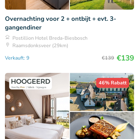
Overnachting voor 2 + ontbijt + evt. 3-
gangendiner
Postillion Hotel Breda-Biesbosch
Raamsdonksveer (29km)
€139
Verkauft: 9
€139
46% Rabatt