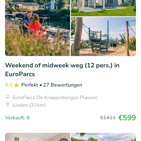
Weekend of midweek weg (12 pers.) in
EuroParcs
9.6
Perfekt
• 27 Bewertungen
EuroParcs De Kraaijenbergse Plassen
Linden (37km)
€599
Verkauft: 6
€1411