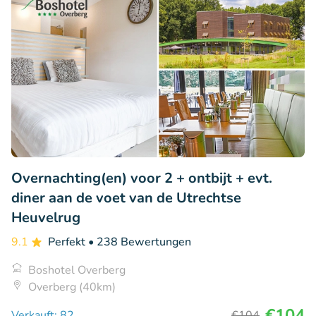
Overnachting(en) voor 2 + ontbijt + evt.
diner aan de voet van de Utrechtse
Heuvelrug
9.1
Perfekt
• 238 Bewertungen
Boshotel Overberg
Overberg (40km)
€104
Verkauft: 82
€104