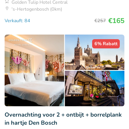
Golden Tulip Hotel Central
's-Hertogenbosch (0km)
€165
Verkauft: 84
€257
6% Rabatt
Overnachting voor 2 + ontbijt + borrelplank
in hartje Den Bosch