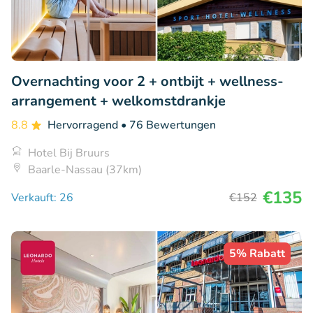
Overnachting voor 2 + ontbijt + wellness-
arrangement + welkomstdrankje
8.8
Hervorragend
• 76 Bewertungen
Hotel Bij Bruurs
Baarle-Nassau (37km)
€135
Verkauft: 26
€152
5% Rabatt