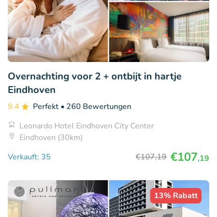
Overnachting voor 2 + ontbijt in hartje
Eindhoven
9.4
Perfekt
• 260 Bewertungen
Leonardo Hotel Eindhoven City Center
Eindhoven (30km)
€107
Verkauft: 35
€107
,19
,19
13% Rabatt