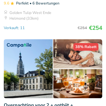
9.6
Perfekt
• 6 Bewertungen
Golden Tulip West Ende
Helmond (33km)
€254
Verkauft: 11
€254
38% Rabatt
Overnachting voor 2 + ontbijt +