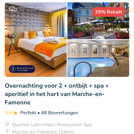
35% Rabatt
Overnachting voor 2 + ontbijt + spa +
aperitief in het hart van Marche-en-
Famenne
9.8
Perfekt
• 48 Bewertungen
Quartier Latin Hotel-Restaurant-Spa
Marche-en-Famenne (34km)