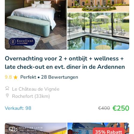
Overnachting voor 2 + ontbijt + wellness +
late check-out en evt. diner in de Ardennen
9.8
Perfekt
• 28 Bewertungen
Le Château de Vignée
Rochefort (33km)
€250
Verkauft: 98
€400
35% Rabatt