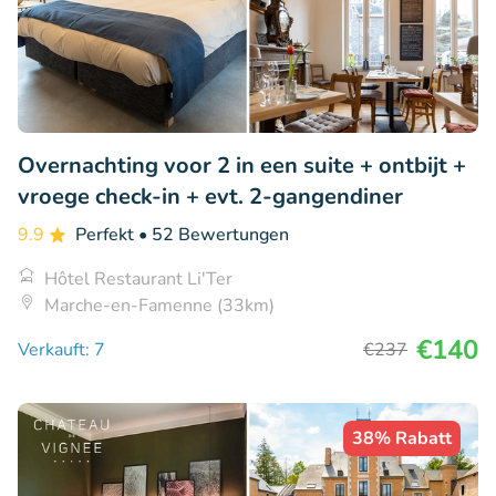
Overnachting voor 2 in een suite + ontbijt +
vroege check-in + evt. 2-gangendiner
9.9
Perfekt
• 52 Bewertungen
Hôtel Restaurant Li'Ter
Marche-en-Famenne (33km)
€140
Verkauft: 7
€237
38% Rabatt