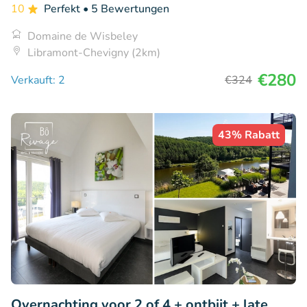
10
Perfekt
• 5 Bewertungen
Domaine de Wisbeley
Libramont-Chevigny (2km)
€280
Verkauft: 2
€324
43% Rabatt
Overnachting voor 2 of 4 + ontbijt + late