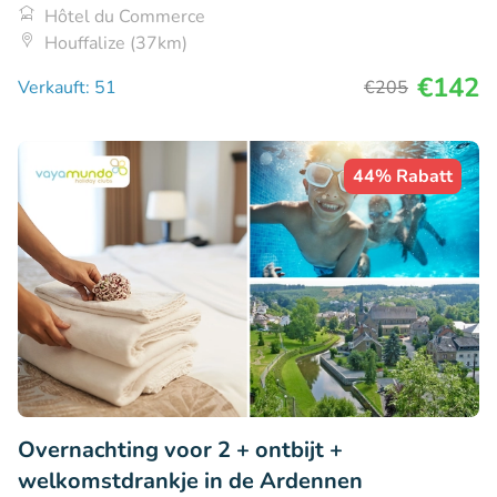
Hôtel du Commerce
Houffalize (37km)
€142
Verkauft: 51
€205
44% Rabatt
Overnachting voor 2 + ontbijt +
welkomstdrankje in de Ardennen