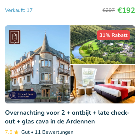
€192
Verkauft: 17
€297
31% Rabatt
Overnachting voor 2 + ontbijt + late check-
out + glas cava in de Ardennen
7.5
Gut
• 11 Bewertungen