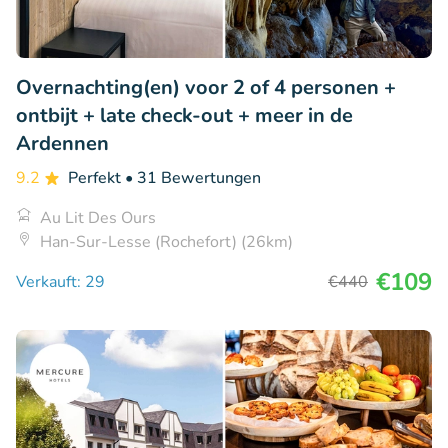
Overnachting(en) voor 2 of 4 personen +
ontbijt + late check-out + meer in de
Ardennen
9.2
Perfekt
• 31 Bewertungen
Au Lit Des Ours
Han-Sur-Lesse (Rochefort) (26km)
€109
Verkauft: 29
€440