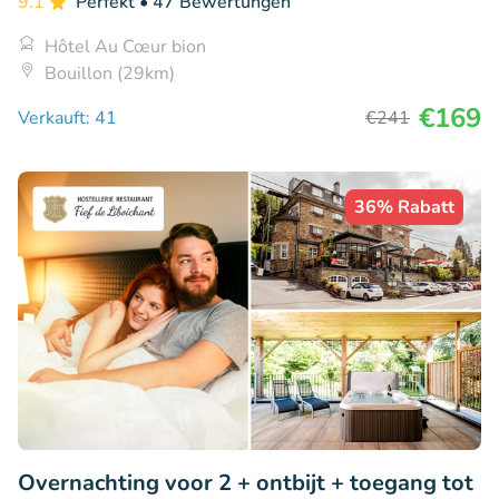
9.1
Perfekt
• 47 Bewertungen
Hôtel Au Cœur bion
Bouillon (29km)
€169
Verkauft: 41
€241
36% Rabatt
Overnachting voor 2 + ontbijt + toegang tot