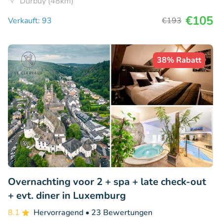
Durbuy (48km)
€105
Verkauft: 93
€193
38% Rabatt
Overnachting voor 2 + spa + late check-out
+ evt. diner in Luxemburg
8.1
Hervorragend
• 23 Bewertungen