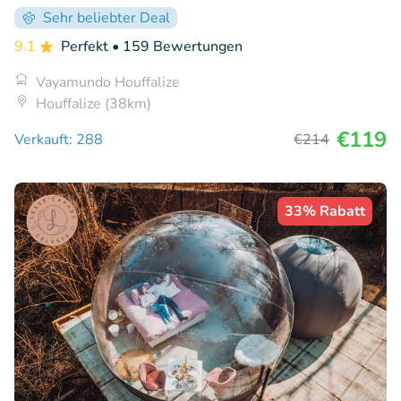
Sehr beliebter Deal
9.1
Perfekt
• 159 Bewertungen
Vayamundo Houffalize
Houffalize (38km)
€119
Verkauft: 288
€214
33% Rabatt