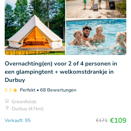
Overnachting(en) voor 2 of 4 personen in
een glampingtent + welkomstdrankje in
Durbuy
9.3
Perfekt
• 68 Bewertungen
Greenfields
Durbuy (47km)
€109
Verkauft: 95
€171