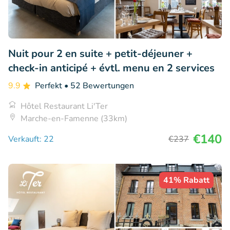
Nuit pour 2 en suite + petit-déjeuner +
check-in anticipé + évtl. menu en 2 services
9.9
Perfekt
• 52 Bewertungen
Hôtel Restaurant Li'Ter
Marche-en-Famenne (33km)
€140
Verkauft: 22
€237
41% Rabatt