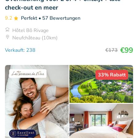
check-out en meer
9.2
Perfekt
• 57 Bewertungen
Hôtel Bô Rivage
Neufchâteau (10km)
€99
Verkauft: 238
€173
33% Rabatt