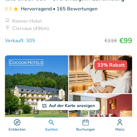
8.8
Hervorragend
• 165 Bewertungen
Koener Hotel
Clervaux (49km)
€99
Verkauft: 305
€119
33% Rabatt
Auf der Karte anzeigen
Entdecken
Suchen
Buchungen
Menü