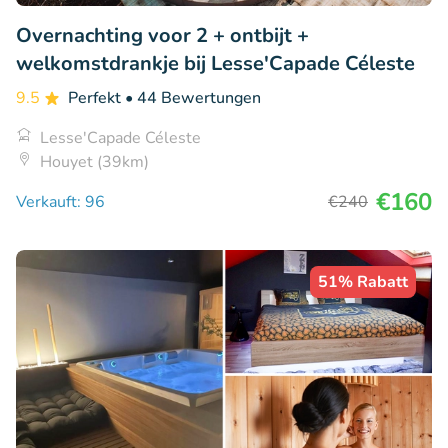
Overnachting voor 2 + ontbijt +
welkomstdrankje bij Lesse'Capade Céleste
9.5
Perfekt
• 44 Bewertungen
Lesse'Capade Céleste
Houyet (39km)
€160
Verkauft: 96
€240
51% Rabatt