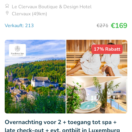
Le Clervaux Boutique & Design Hotel
Clervaux (49km)
€169
Verkauft: 213
€271
17% Rabatt
Overnachting voor 2 + toegang tot spa +
late check-out + evt. ontbijt in Luxemburg