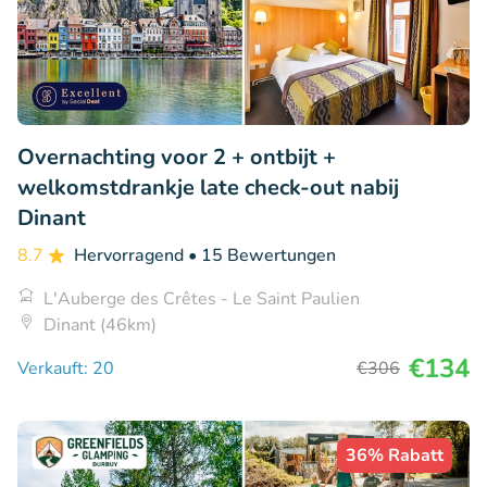
Overnachting voor 2 + ontbijt +
welkomstdrankje late check-out nabij
Dinant
8.7
Hervorragend
• 15 Bewertungen
L'Auberge des Crêtes - Le Saint Paulien
Dinant (46km)
€134
Verkauft: 20
€306
36% Rabatt