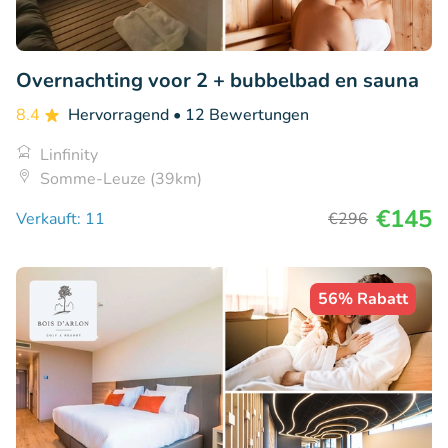
Overnachting voor 2 + bubbelbad en sauna
8.4
Hervorragend
• 12 Bewertungen
Linfinity
Somme-Leuze (39km)
€145
Verkauft: 11
€296
56% Rabatt