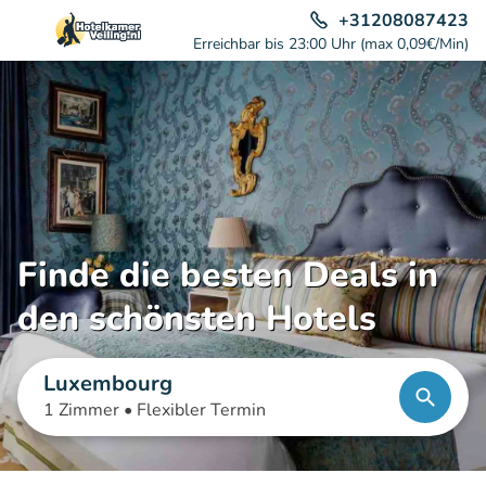
+31208087423
Erreichbar bis 23:00 Uhr (max 0,09€/Min)
Finde die besten Deals in
den schönsten Hotels
Luxembourg
1 Zimmer •
Flexibler Termin