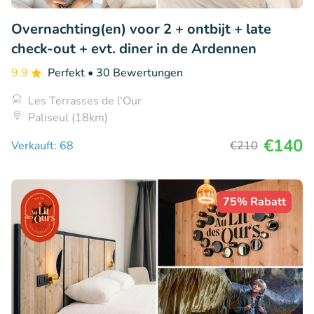
Overnachting(en) voor 2 + ontbijt + late
check-out + evt. diner in de Ardennen
9.9
Perfekt
• 30 Bewertungen
Les Terrasses de l'Our
Paliseul (18km)
€140
Verkauft: 68
€210
75% Rabatt