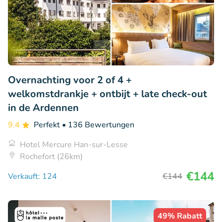
Overnachting voor 2 of 4 +
welkomstdrankje + ontbijt + late check-out
in de Ardennen
9.4
Perfekt
• 136 Bewertungen
Hotel Mercure Han-sur-Lesse
Rochefort (26km)
€144
Verkauft: 124
€144
49% Rabatt