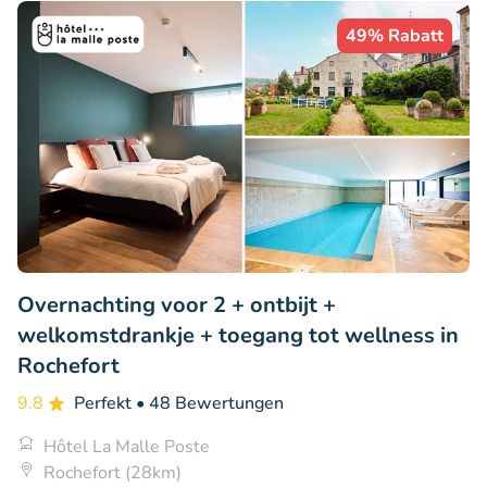
49% Rabatt
Overnachting voor 2 + ontbijt +
welkomstdrankje + toegang tot wellness in
Rochefort
9.8
Perfekt
• 48 Bewertungen
Hôtel La Malle Poste
Rochefort (28km)