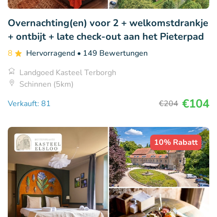
Overnachting(en) voor 2 + welkomstdrankje
+ ontbijt + late check-out aan het Pieterpad
8
Hervorragend
• 149 Bewertungen
Landgoed Kasteel Terborgh
Schinnen (5km)
€104
Verkauft: 81
€204
10% Rabatt