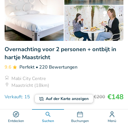
Overnachting voor 2 personen + ontbijt in
hartje Maastricht
9.6
Perfekt
• 220 Bewertungen
Mabi City Centre
Maastricht (18km)
€148
Verkauft: 15
€200
Auf der Karte anzeigen
37% Rabatt
Entdecken
Suchen
Buchungen
Menü