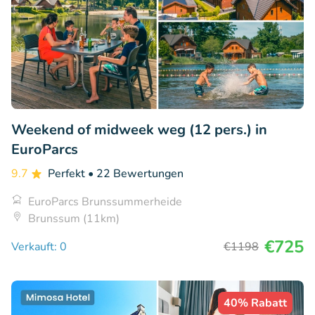
Weekend of midweek weg (12 pers.) in
EuroParcs
9.7
Perfekt
• 22 Bewertungen
EuroParcs Brunssummerheide
Brunssum (11km)
€725
Verkauft: 0
€1198
40% Rabatt