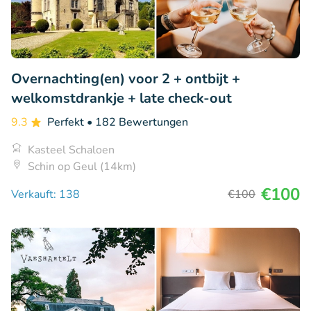
Overnachting(en) voor 2 + ontbijt +
welkomstdrankje + late check-out
9.3
Perfekt
• 182 Bewertungen
Kasteel Schaloen
Schin op Geul (14km)
€100
Verkauft: 138
€100