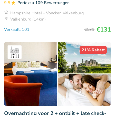
9.5
Perfekt
• 109 Bewertungen
Hampshire Hotel - Voncken Valkenburg
Valkenburg (14km)
€131
Verkauft: 101
€131
21% Rabatt
Overnachting voor 2 + ontbijt + late check-