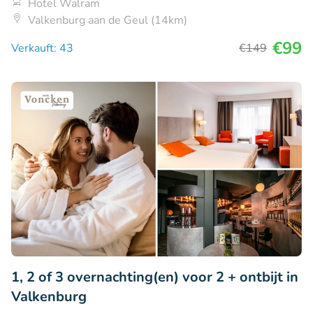
Hotel Walram
Valkenburg aan de Geul (14km)
€99
Verkauft: 43
€149
1, 2 of 3 overnachting(en) voor 2 + ontbijt in
Valkenburg