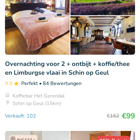
Overnachting voor 2 + ontbijt + koffie/thee
en Limburgse vlaai in Schin op Geul
9.8
Perfekt
• 84 Bewertungen
Koffiebar Het Gerendal
Schin op Geul (15km)
€99
Verkauft: 102
€162