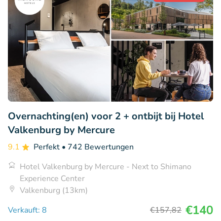
Overnachting(en) voor 2 + ontbijt bij Hotel
Valkenburg by Mercure
9.1
Perfekt
• 742 Bewertungen
Hotel Valkenburg by Mercure - Next to Shimano
Experience Center
Valkenburg (13km)
€140
Verkauft: 8
€157
,82