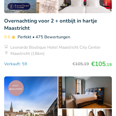
Overnachting voor 2 + ontbijt in hartje
Maastricht
9.6
Perfekt
• 475 Bewertungen
Leonardo Boutique Hotel Maastricht City Center
Maastricht (18km)
€105
Verkauft: 59
€105
,19
,19