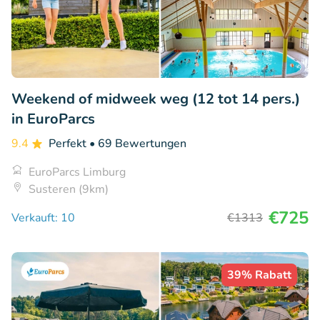
Weekend of midweek weg (12 tot 14 pers.)
in EuroParcs
9.4
Perfekt
• 69 Bewertungen
EuroParcs Limburg
Susteren (9km)
€725
Verkauft: 10
€1313
39% Rabatt