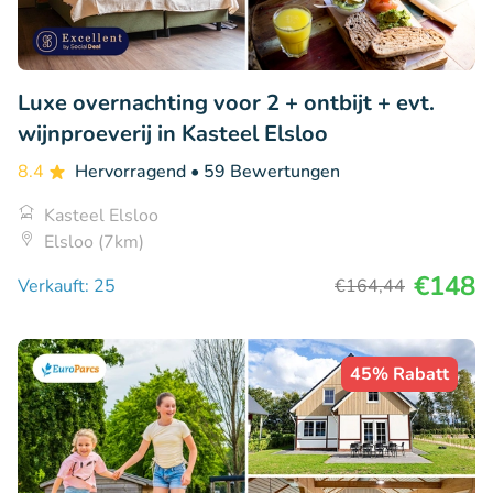
Luxe overnachting voor 2 + ontbijt + evt.
wijnproeverij in Kasteel Elsloo
8.4
Hervorragend
• 59 Bewertungen
Kasteel Elsloo
Elsloo (7km)
€148
Verkauft: 25
€164
,44
45% Rabatt