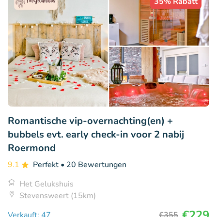
35% Rabatt
Romantische vip-overnachting(en) +
bubbels evt. early check-in voor 2 nabij
Roermond
9.1
Perfekt
• 20 Bewertungen
Het Gelukshuis
Stevensweert (15km)
€229
Verkauft: 47
€355