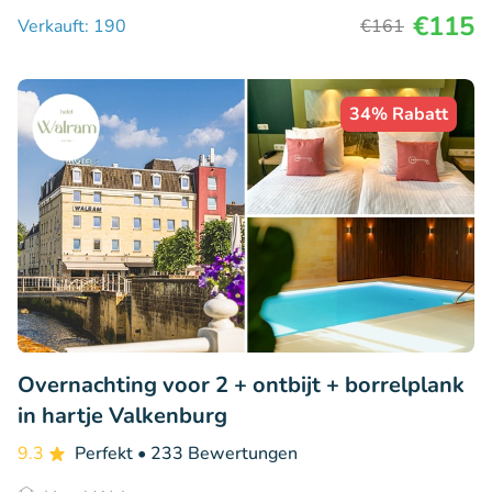
€115
Verkauft: 190
€161
34% Rabatt
Overnachting voor 2 + ontbijt + borrelplank
in hartje Valkenburg
9.3
Perfekt
• 233 Bewertungen