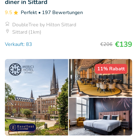
diner in Sittard
9.5
Perfekt
• 197 Bewertungen
DoubleTree by Hilton Sittard
Sittard (1km)
€139
Verkauft: 83
€206
11% Rabatt