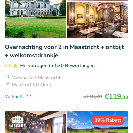
Overnachting voor 2 in Maastricht + ontbijt
+ welkomstdrankje
8.9
Hervorragend
• 530 Bewertungen
Vaeshartelt Maastricht
Maastricht (14km)
€119
Verkauft: 22
€119
,30
,30
39% Rabatt