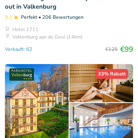
out in Valkenburg
9.1
Perfekt
• 206 Bewertungen
Hotel 1711
Valkenburg aan de Geul (14km)
€99
Verkauft: 62
€125
33% Rabatt