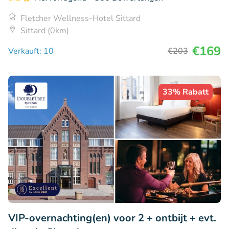
Fletcher Wellness-Hotel Sittard
Sittard (0km)
€169
Verkauft: 10
€203
33% Rabatt
VIP-overnachting(en) voor 2 + ontbijt + evt.