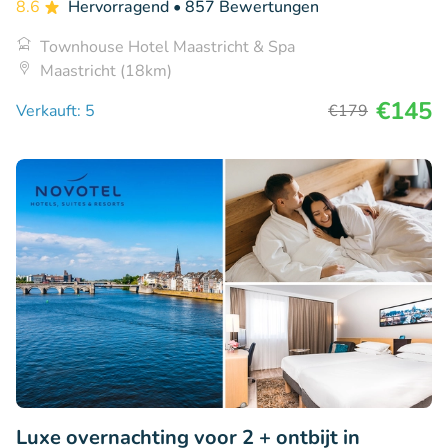
8.6
Hervorragend
• 857 Bewertungen
Townhouse Hotel Maastricht & Spa
Maastricht (18km)
€145
Verkauft: 5
€179
Luxe overnachting voor 2 + ontbijt in