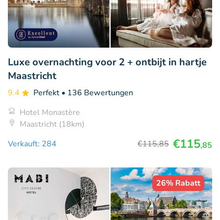
Luxe overnachting voor 2 + ontbijt in hartje
Maastricht
9.4
Perfekt
• 136 Bewertungen
Hotel Monastère
Maastricht (18km)
€115
Verkauft: 284
€115
,85
,85
26% Rabatt