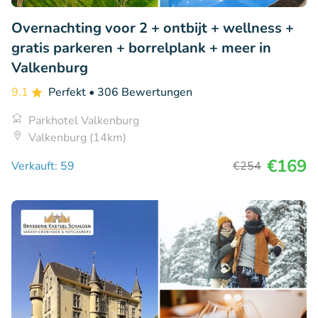
Overnachting voor 2 + ontbijt + wellness +
gratis parkeren + borrelplank + meer in
Valkenburg
9.1
Perfekt
• 306 Bewertungen
Parkhotel Valkenburg
Valkenburg (14km)
€169
Verkauft: 59
€254