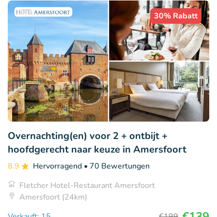
30% Rabatt
Overnachting(en) voor 2 + ontbijt +
hoofdgerecht naar keuze in Amersfoort
8.9
Hervorragend
• 70 Bewertungen
Fletcher Hotel-Restaurant Amersfoort
Amersfoort (24km)
€139
Verkauft: 15
€199