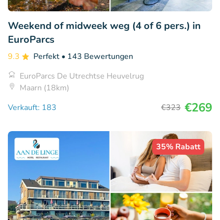
Weekend of midweek weg (4 of 6 pers.) in
EuroParcs
9.3
Perfekt
• 143 Bewertungen
EuroParcs De Utrechtse Heuvelrug
Maarn (18km)
€269
Verkauft: 183
€323
35% Rabatt