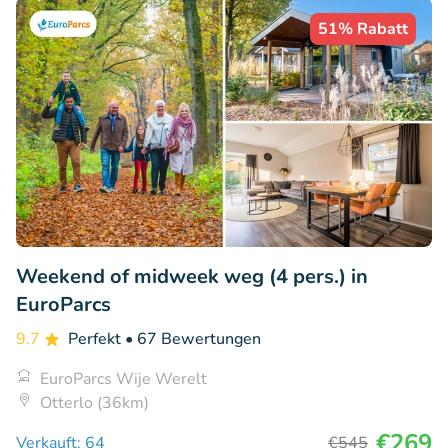
51% Rabatt
Weekend of midweek weg (4 pers.) in
EuroParcs
9.7
Perfekt
• 67 Bewertungen
EuroParcs Wije Werelt
Otterlo (36km)
€269
Verkauft: 64
€545