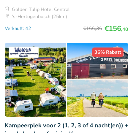
Golden Tulip Hotel Central
's-Hertogenbosch (25km)
€156
Verkauft: 42
€166
,36
,40
36% Rabatt
Kampeerplek voor 2 (1, 2, 3 of 4 nacht(en)) +