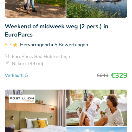
Weekend of midweek weg (2 pers.) in
EuroParcs
8.7
Hervorragend
• 5 Bewertungen
EuroParcs Bad Hulckesteijn
Nijkerk (39km)
€329
Verkauft: 5
€649