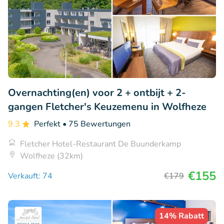
Overnachting(en) voor 2 + ontbijt + 2-
gangen Fletcher's Keuzemenu in Wolfheze
9.3
Perfekt
• 75 Bewertungen
Fletcher Hotel-Restaurant De Buunderkamp
Wolfheze (32km)
€155
Verkauft: 74
€179
14% Rabatt