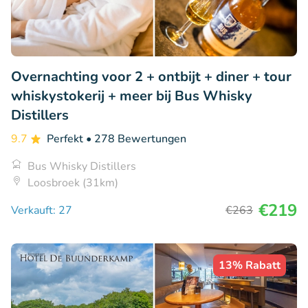
Overnachting voor 2 + ontbijt + diner + tour
whiskystokerij + meer bij Bus Whisky
Distillers
9.7
Perfekt
• 278 Bewertungen
Bus Whisky Distillers
Loosbroek (31km)
€219
Verkauft: 27
€263
13% Rabatt