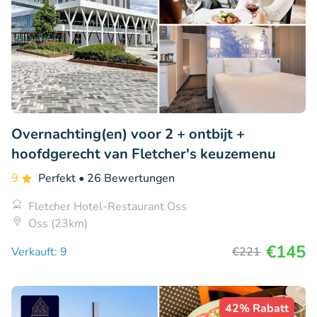
Overnachting(en) voor 2 + ontbijt +
hoofdgerecht van Fletcher's keuzemenu
9
Perfekt
• 26 Bewertungen
Fletcher Hotel-Restaurant Oss
Oss (23km)
€145
Verkauft: 9
€221
42% Rabatt