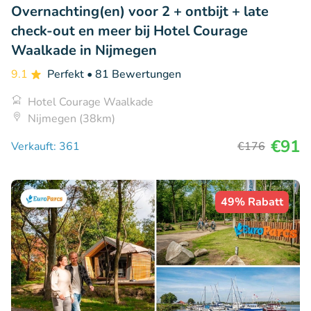
Overnachting(en) voor 2 + ontbijt + late
check-out en meer bij Hotel Courage
Waalkade in Nijmegen
9.1
Perfekt
• 81 Bewertungen
Hotel Courage Waalkade
Nijmegen (38km)
€91
Verkauft: 361
€176
49% Rabatt