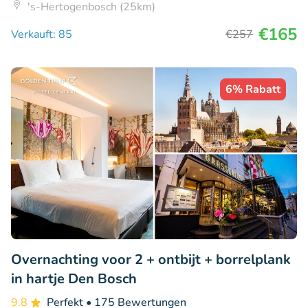
's-Hertogenbosch (25km)
€165
Verkauft: 85
€257
6% Rabatt
Overnachting voor 2 + ontbijt + borrelplank
in hartje Den Bosch
9.8
Perfekt
• 175 Bewertungen