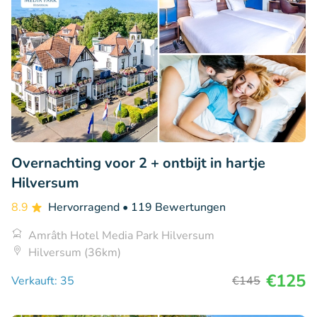
Overnachting voor 2 + ontbijt in hartje
Hilversum
8.9
Hervorragend
• 119 Bewertungen
Amrâth Hotel Media Park Hilversum
Hilversum (36km)
€125
Verkauft: 35
€145