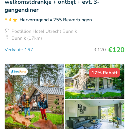
welkomstdrankje + ontbijt + evt. 3-
gangendiner
8.4
Hervorragend
• 255 Bewertungen
Postillion Hotel Utrecht Bunnik
Bunnik (17km)
€120
Verkauft: 167
€120
17% Rabatt