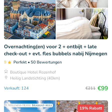
Overnachting(en) voor 2 + ontbijt + late
check-out + evt. fles bubbels nabij Nijmegen
9
Perfekt
• 50 Bewertungen
Boutique Hotel Rozenhof
Heilig Landstichting (40km)
€99
Verkauft: 124
€211
19% Rabatt