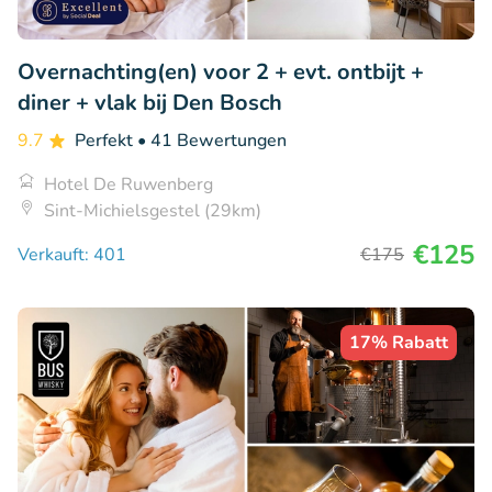
Overnachting(en) voor 2 + evt. ontbijt +
diner + vlak bij Den Bosch
9.7
Perfekt
• 41 Bewertungen
Hotel De Ruwenberg
Sint-Michielsgestel (29km)
€125
Verkauft: 401
€175
17% Rabatt