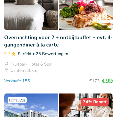
Overnachting voor 2 + ontbijtbuffet + evt. 4-
gangendiner à la carte
9.7
Perfekt
• 25 Bewertungen
Fruitpark Hotel & Spa
Ochten (20km)
€99
Verkauft: 156
€173
34% Rabatt