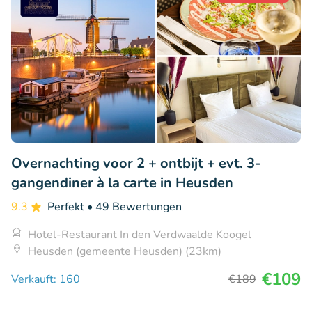
Overnachting voor 2 + ontbijt + evt. 3-
gangendiner à la carte in Heusden
9.3
Perfekt
• 49 Bewertungen
Hotel-Restaurant In den Verdwaalde Koogel
Heusden (gemeente Heusden) (23km)
€109
Verkauft: 160
€189