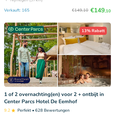
Nijmegen (37km)
€149
Verkauft: 165
€149
,10
,10
13% Rabatt
1 of 2 overnachting(en) voor 2 + ontbijt in
Center Parcs Hotel De Eemhof
9.2
Perfekt
• 628 Bewertungen