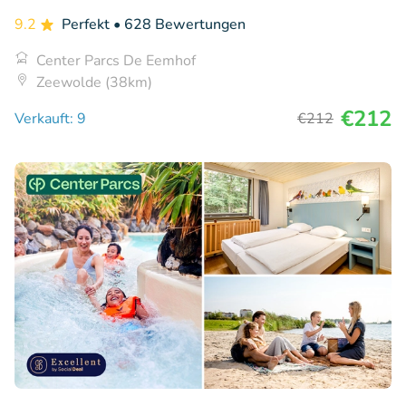
9.2
Perfekt
• 628 Bewertungen
Center Parcs De Eemhof
Zeewolde (38km)
€212
Verkauft: 9
€212