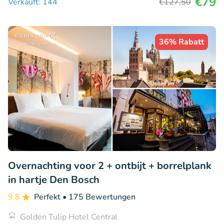
€79
Verkauft: 144
€127
,50
36% Rabatt
Overnachting voor 2 + ontbijt + borrelplank
in hartje Den Bosch
9.8
Perfekt
• 175 Bewertungen
Golden Tulip Hotel Central