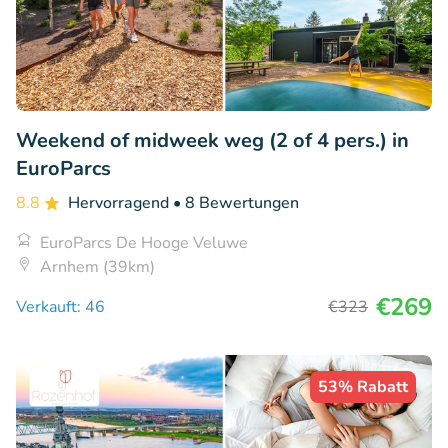
Weekend of midweek weg (2 of 4 pers.) in
EuroParcs
8.8
Hervorragend
• 8 Bewertungen
EuroParcs De Hooge Veluwe
Arnhem (39km)
€269
Verkauft: 46
€323
53% Rabatt