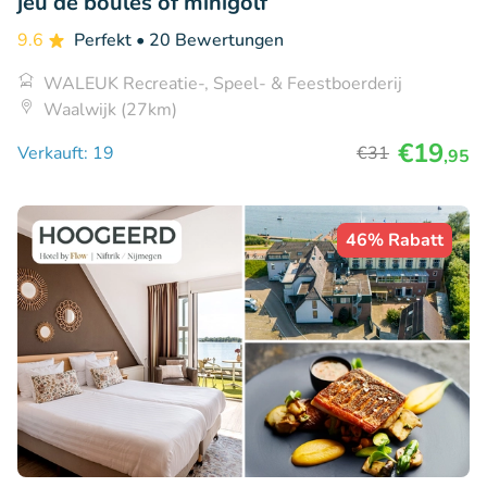
jeu de boules of minigolf
9.6
Perfekt
• 20 Bewertungen
WALEUK Recreatie-, Speel- & Feestboerderij
Waalwijk (27km)
€19
Verkauft: 19
€31
,95
46% Rabatt