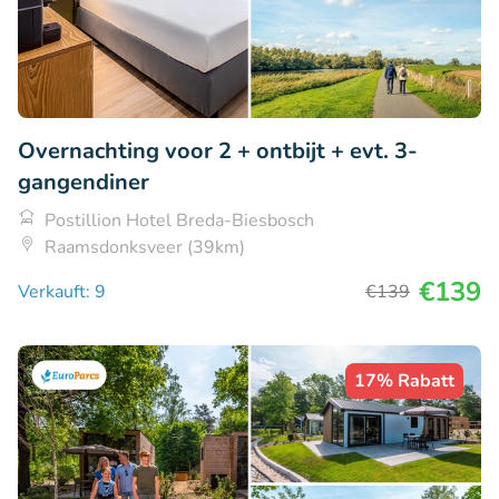
Overnachting voor 2 + ontbijt + evt. 3-
gangendiner
Postillion Hotel Breda-Biesbosch
Raamsdonksveer (39km)
€139
Verkauft: 9
€139
17% Rabatt