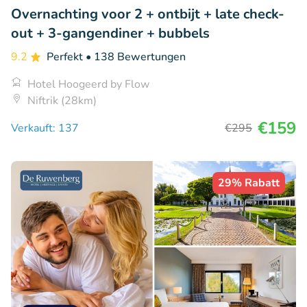
Overnachting voor 2 + ontbijt + late check-
out + 3-gangendiner + bubbels
9.2
Perfekt
• 138 Bewertungen
Hotel Hoogeerd by Flow
Niftrik (28km)
€159
Verkauft: 137
€295
29% Rabatt