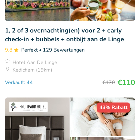
1, 2 of 3 overnachting(en) voor 2 + early
check-in + bubbels + ontbijt aan de Linge
9.8
Perfekt
• 129 Bewertungen
Hotel Aan De Linge
Kedichem (19km)
€110
Verkauft: 44
€170
43% Rabatt