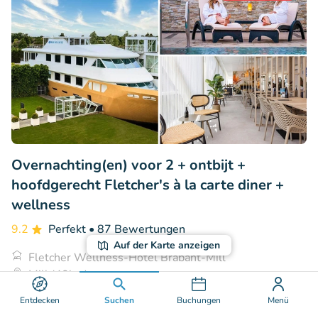
Overnachting(en) voor 2 + ontbijt +
hoofdgerecht Fletcher's à la carte diner +
wellness
9.2
Perfekt
• 87 Bewertungen
Auf der Karte anzeigen
Fletcher Wellness-Hotel Brabant-Mill
Mill (40km)
€169
Entdecken
Suchen
Buchungen
Menü
Verkauft: 49
€209