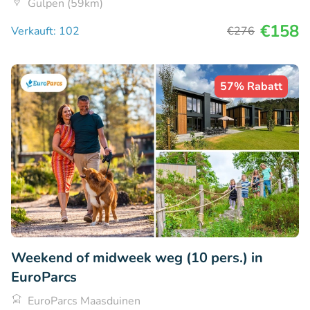
Gulpen (59km)
€158
Verkauft: 102
€276
57% Rabatt
Weekend of midweek weg (10 pers.) in
EuroParcs
EuroParcs Maasduinen