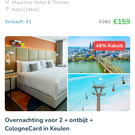
Mauritius Hotel & Therme
Köln (14km)
€159
Verkauft: 41
€281
48% Rabatt
Overnachting voor 2 + ontbijt +
CologneCard in Keulen