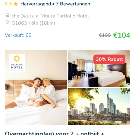
8.5
Hervorragend
• 7 Bewertungen
the Deutz, a Tribute Portfolio Hotel
51063 Köln (18km)
€104
Verkauft: 69
€199
30% Rabatt
Overnachting(en) voor 2 + ontbijt +