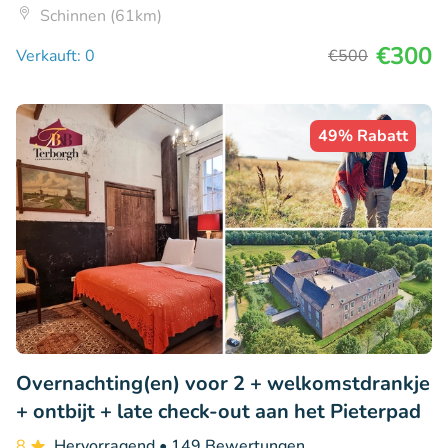
Schinnen (61km)
€300
Verkauft: 0
€500
49% Rabatt
Overnachting(en) voor 2 + welkomstdrankje
+ ontbijt + late check-out aan het Pieterpad
8
Hervorragend
• 149 Bewertungen