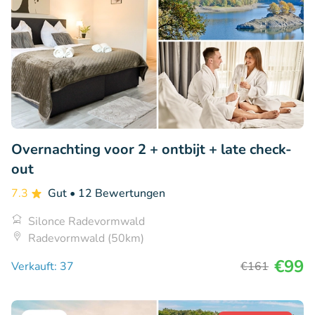
Overnachting voor 2 + ontbijt + late check-
out
7.3
Gut
• 12 Bewertungen
Silonce Radevormwald
Radevormwald (50km)
€99
Verkauft: 37
€161