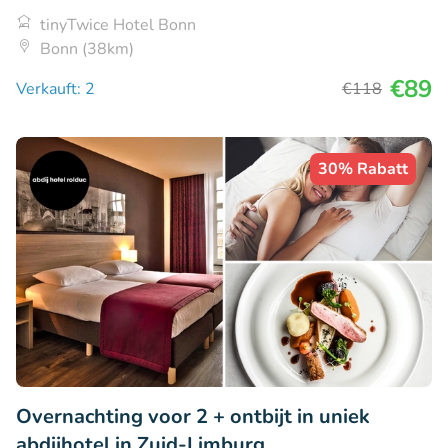
tinyTwice Hotel Bonn
Bonn (38km)
€89
Verkauft: 2
€118
30% Rabatt
Overnachting voor 2 + ontbijt in uniek
abdijhotel in Zuid-Limburg