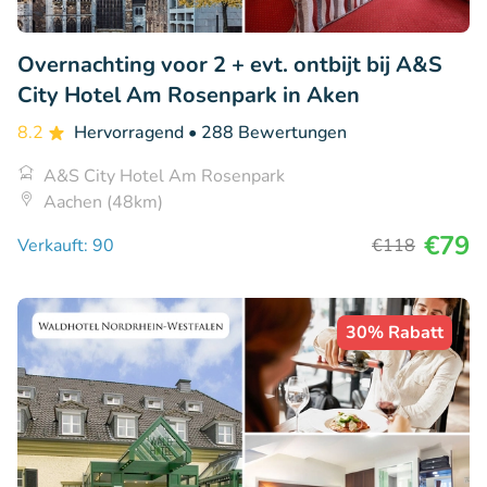
Overnachting voor 2 + evt. ontbijt bij A&S
City Hotel Am Rosenpark in Aken
8.2
Hervorragend
• 288 Bewertungen
A&S City Hotel Am Rosenpark
Aachen (48km)
€79
Verkauft: 90
€118
30% Rabatt