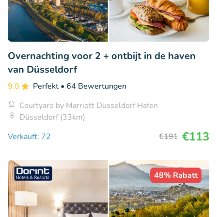
Overnachting voor 2 + ontbijt in de haven
van Düsseldorf
9.8
Perfekt
• 64 Bewertungen
Courtyard by Marriott Düsseldorf Hafen
Düsseldorf (33km)
€113
Verkauft: 72
€191
48% Rabatt