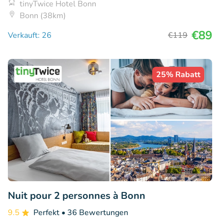
tinyTwice Hotel Bonn
Bonn (38km)
€89
Verkauft: 26
€119
25% Rabatt
Nuit pour 2 personnes à Bonn
9.5
Perfekt
• 36 Bewertungen