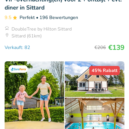
diner in Sittard
9.5
Perfekt
• 196 Bewertungen
DoubleTree by Hilton Sittard
Sittard (61km)
€139
Verkauft: 82
€206
45% Rabatt