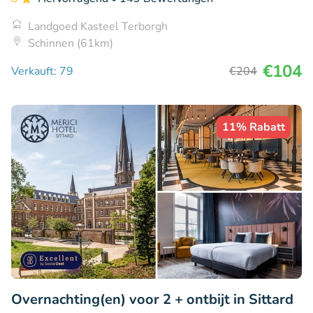
Landgoed Kasteel Terborgh
Schinnen (61km)
€104
Verkauft: 79
€204
11% Rabatt
Overnachting(en) voor 2 + ontbijt in Sittard