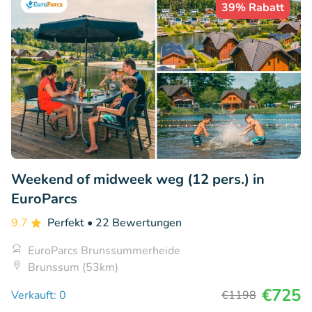
39% Rabatt
Weekend of midweek weg (12 pers.) in
EuroParcs
9.7
Perfekt
• 22 Bewertungen
EuroParcs Brunssummerheide
Brunssum (53km)
€725
Verkauft: 0
€1198