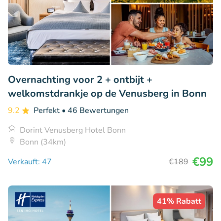
Overnachting voor 2 + ontbijt +
welkomstdrankje op de Venusberg in Bonn
9.2
Perfekt
• 46 Bewertungen
Dorint Venusberg Hotel Bonn
Bonn (34km)
€99
Verkauft: 47
€189
41% Rabatt