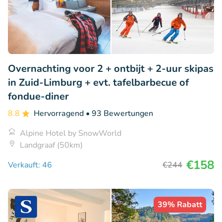
Overnachting voor 2 + ontbijt + 2-uur skipas
in Zuid-Limburg + evt. tafelbarbecue of
fondue-diner
8.8
Hervorragend
• 93 Bewertungen
Alpine Hotel by SnowWorld
Landgraaf (50km)
€158
Verkauft: 46
€244
39% Rabatt