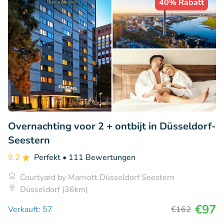
40% Rabatt
Overnachting voor 2 + ontbijt in Düsseldorf-
Seestern
9.2
Perfekt
• 111 Bewertungen
Courtyard by Marriott Düsseldorf Seestern
Düsseldorf (36km)
€97
Verkauft: 57
€162