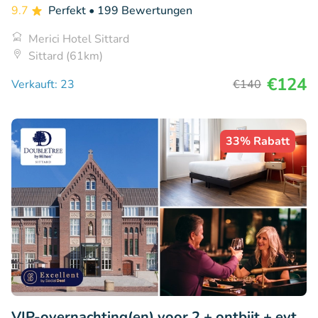
9.7
Perfekt
• 199 Bewertungen
Merici Hotel Sittard
Sittard (61km)
€124
Verkauft: 23
€140
33% Rabatt
VIP-overnachting(en) voor 2 + ontbijt + evt.