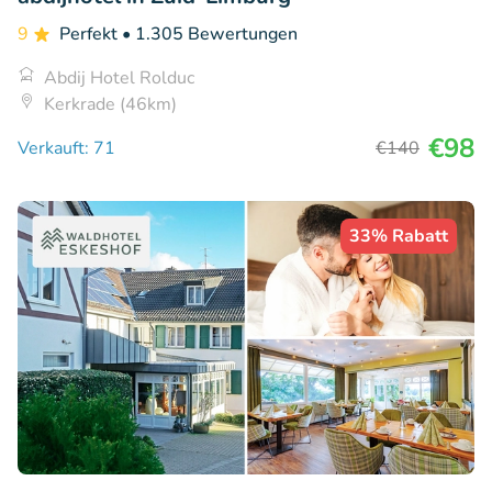
9
Perfekt
• 1.305 Bewertungen
Abdij Hotel Rolduc
Kerkrade (46km)
€98
Verkauft: 71
€140
33% Rabatt