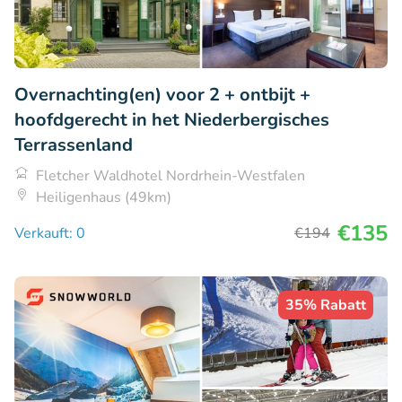
Overnachting(en) voor 2 + ontbijt +
hoofdgerecht in het Niederbergisches
Terrassenland
Fletcher Waldhotel Nordrhein-Westfalen
Heiligenhaus (49km)
€135
Verkauft: 0
€194
35% Rabatt