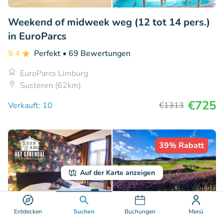
Weekend of midweek weg (12 tot 14 pers.)
in EuroParcs
9.4
Perfekt
• 69 Bewertungen
EuroParcs Limburg
Susteren (62km)
€725
Verkauft: 10
€1313
39% Rabatt
Auf der Karte anzeigen
Entdecken
Suchen
Buchungen
Menü