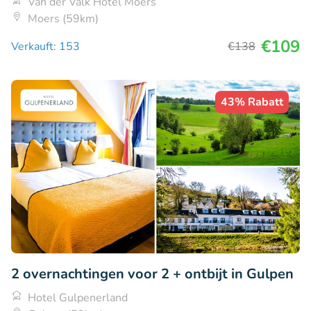
Van der Valk Hotel Moers
Moers (59km)
€109
Verkauft: 153
€138
43% Rabatt
2 overnachtingen voor 2 + ontbijt in Gulpen
Hotel Gulpenerland