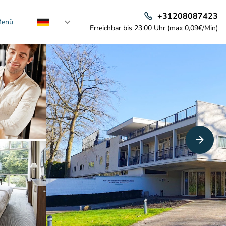
+31208087423
enü
Erreichbar bis 23:00 Uhr (max 0,09€/Min)