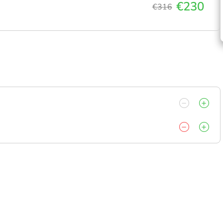
€230
€316