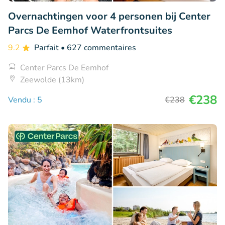
Overnachtingen voor 4 personen bij Center
Parcs De Eemhof Waterfrontsuites
9.2
Parfait
• 627 commentaires
Center Parcs De Eemhof
Zeewolde (13km)
€238
Vendu : 5
€238