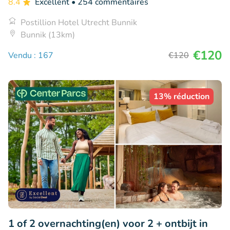
8.4
Excellent
• 254 commentaires
Postillion Hotel Utrecht Bunnik
Bunnik (13km)
€120
Vendu : 167
€120
13% réduction
1 of 2 overnachting(en) voor 2 + ontbijt in