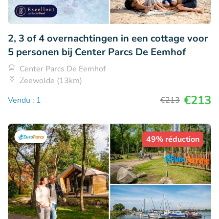
2, 3 of 4 overnachtingen in een cottage voor
5 personen bij Center Parcs De Eemhof
Center Parcs De Eemhof
Zeewolde (13km)
€213
Vendu : 1
€213
49% réduction