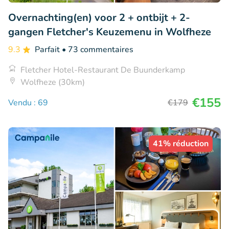
Overnachting(en) voor 2 + ontbijt + 2-
gangen Fletcher's Keuzemenu in Wolfheze
9.3
Parfait
• 73 commentaires
Fletcher Hotel-Restaurant De Buunderkamp
Wolfheze (30km)
€155
Vendu : 69
€179
41% réduction