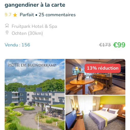
gangendiner à la carte
9.7
Parfait
• 25 commentaires
Fruitpark Hotel & Spa
Ochten (30km)
€99
Vendu : 156
€173
13% réduction