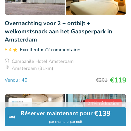
Overnachting voor 2 + ontbijt +
welkomstsnack aan het Gaasperpark in
Amsterdam
8.4
Excellent
• 72 commentaires
Campanile Hotel Amsterdam
Amsterdam (31km)
€119
Vendu : 40
€201
24% réduction
€139
Réserver maintenant pour
par chambre, par nuit
Découvrir
Rechercher
Réservations
Menu