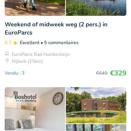
Weekend of midweek weg (2 pers.) in
EuroParcs
8.7
Excellent
• 5 commentaires
EuroParcs Bad Hulckesteijn
Nijkerk (15km)
€329
Vendu : 3
€649