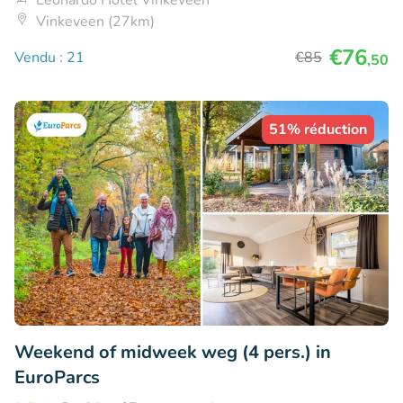
Leonardo Hotel Vinkeveen
Vinkeveen (27km)
€76
Vendu : 21
€85
,50
51% réduction
Weekend of midweek weg (4 pers.) in
EuroParcs