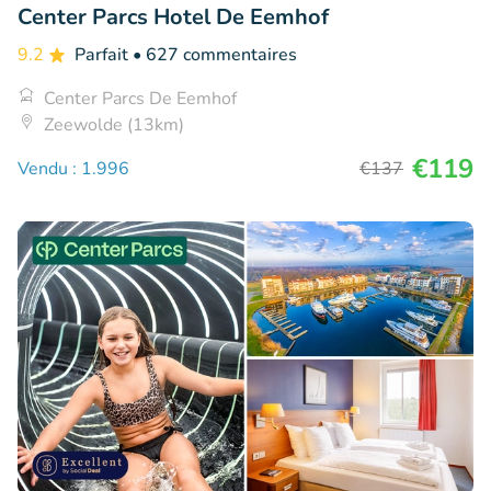
Center Parcs Hotel De Eemhof
9.2
Parfait
• 627 commentaires
Center Parcs De Eemhof
Zeewolde (13km)
€119
Vendu : 1.996
€137