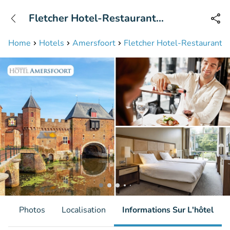
+31208087423
Fletcher Hotel-Restaurant
Disponible jusqu'à 23:00 heures
Amersfoort
Home
Hotels
Amersfoort
Fletcher Hotel-Restaurant 
s
Photos
Localisation
Informations Sur L'hôtel