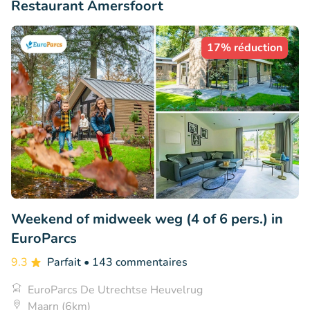
Restaurant Amersfoort
17% réduction
Weekend of midweek weg (4 of 6 pers.) in
EuroParcs
9.3
Parfait
• 143 commentaires
EuroParcs De Utrechtse Heuvelrug
Maarn (6km)