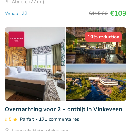
Almere (27km)
€109
Vendu : 22
€115
,88
10% réduction
Overnachting voor 2 + ontbijt in Vinkeveen
9.5
Parfait
• 171 commentaires