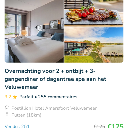
Overnachting voor 2 + ontbijt + 3-
gangendiner of dagentree spa aan het
Veluwemeer
9.2
Parfait
• 255 commentaires
Postillion Hotel Amersfoort Veluwemeer
Putten (18km)
€125
Vendu : 251
€125