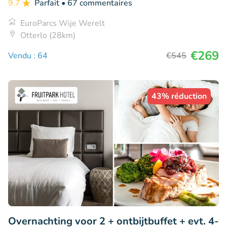
9.7
Parfait
• 67 commentaires
EuroParcs Wije Werelt
Otterlo (28km)
€269
Vendu : 64
€545
43% réduction
Overnachting voor 2 + ontbijtbuffet + evt. 4-