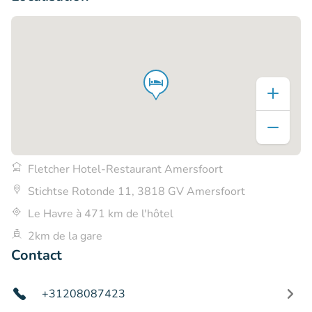
Fletcher Hotel-Restaurant Amersfoort
Stichtse Rotonde 11, 3818 GV Amersfoort
Le Havre à 471 km de l'hôtel
2km de la gare
Contact
+31208087423