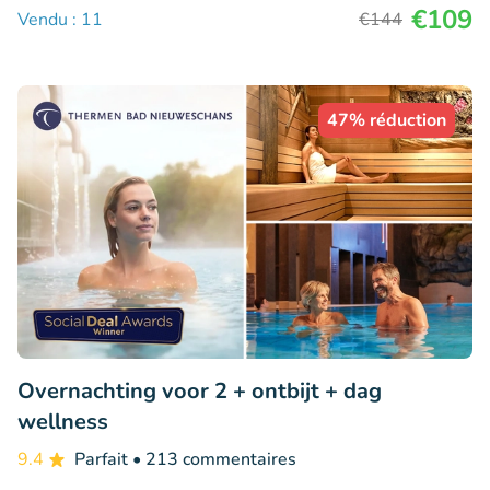
€109
Vendu : 11
€144
47% réduction
Overnachting voor 2 + ontbijt + dag
wellness
9.4
Parfait
• 213 commentaires