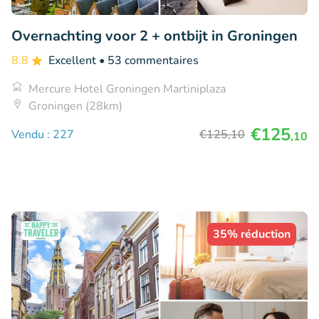
Overnachting voor 2 + ontbijt in Groningen
8.8
Excellent
• 53 commentaires
Mercure Hotel Groningen Martiniplaza
Groningen (28km)
€125
Vendu : 227
€125
,10
,10
35% réduction