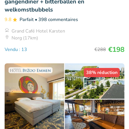
gangendiner + bitterballen en
welkomstbubbels
9.8
Parfait
• 398 commentaires
Grand Café Hotel Karsten
Norg (17km)
€198
Vendu : 13
€288
38% réduction