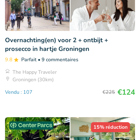
Overnachting(en) voor 2 + ontbijt +
prosecco in hartje Groningen
9.8
Parfait
• 9 commentaires
The Happy Traveler
Groningen (30km)
€124
Vendu : 107
€225
15% réduction