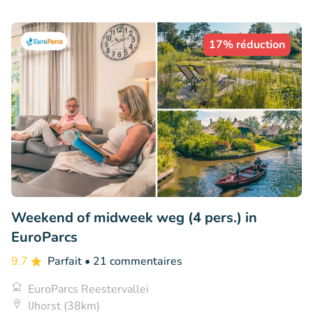
17% réduction
Weekend of midweek weg (4 pers.) in
EuroParcs
9.7
Parfait
• 21 commentaires
EuroParcs Reestervallei
IJhorst (38km)