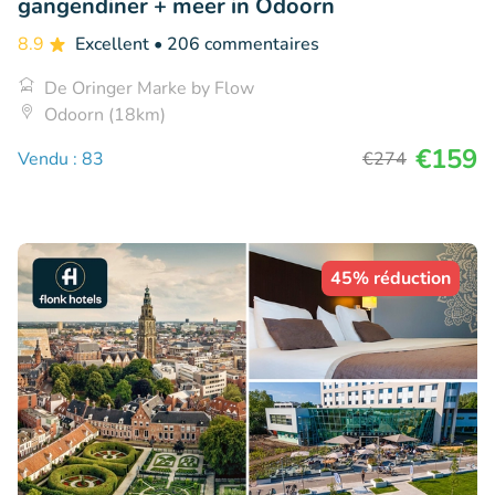
gangendiner + meer in Odoorn
8.9
Excellent
• 206 commentaires
De Oringer Marke by Flow
Odoorn (18km)
€159
Vendu : 83
€274
45% réduction