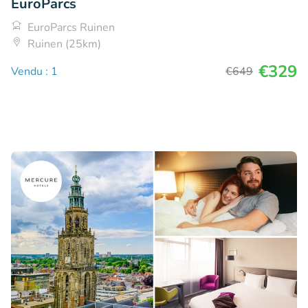
EuroParcs
EuroParcs Ruinen
Ruinen (25km)
€329
Vendu : 1
€649