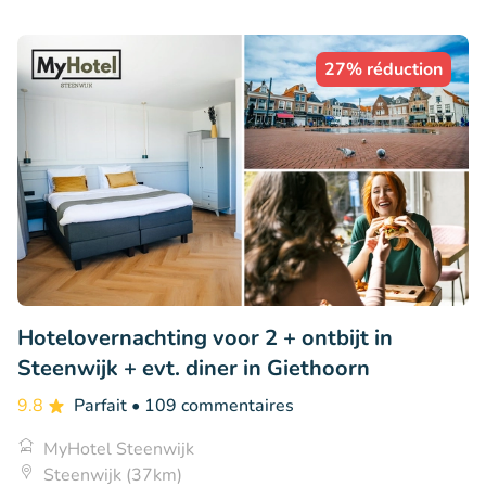
27% réduction
Hotelovernachting voor 2 + ontbijt in
Steenwijk + evt. diner in Giethoorn
9.8
Parfait
• 109 commentaires
MyHotel Steenwijk
Steenwijk (37km)