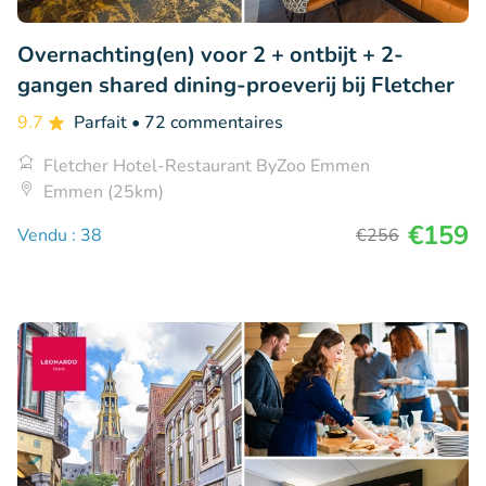
Overnachting(en) voor 2 + ontbijt + 2-
gangen shared dining-proeverij bij Fletcher
9.7
Parfait
• 72 commentaires
Fletcher Hotel-Restaurant ByZoo Emmen
Emmen (25km)
€159
Vendu : 38
€256