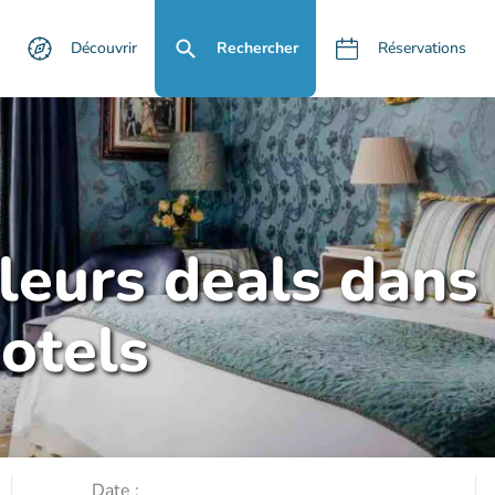
Découvrir
Rechercher
Réservations
lleurs deals dans
otels
Date :