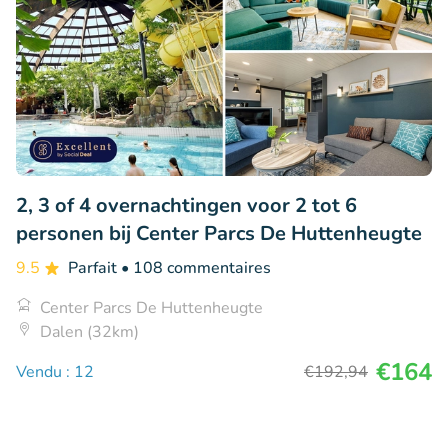
2, 3 of 4 overnachtingen voor 2 tot 6
personen bij Center Parcs De Huttenheugte
9.5
Parfait
• 108 commentaires
Center Parcs De Huttenheugte
Dalen (32km)
€164
Vendu : 12
€192
,94