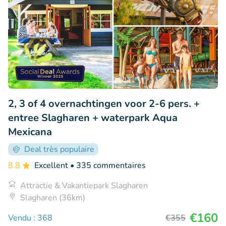
2, 3 of 4 overnachtingen voor 2-6 pers. +
entree Slagharen + waterpark Aqua
Mexicana
Deal très populaire
8.8
Excellent
• 335 commentaires
Attractie & Vakantiepark Slagharen
Slagharen (36km)
€160
Vendu : 368
€355