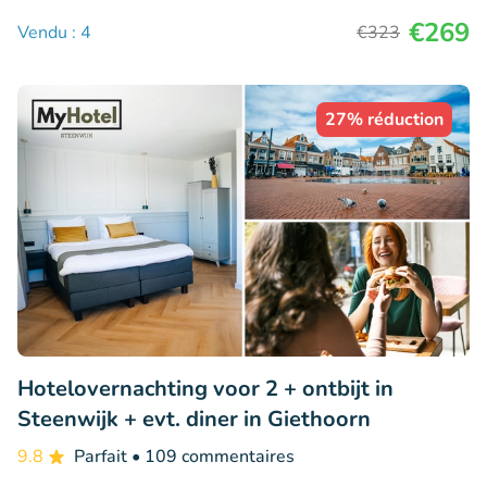
€269
Vendu : 4
€323
27% réduction
Hotelovernachting voor 2 + ontbijt in
Steenwijk + evt. diner in Giethoorn
9.8
Parfait
• 109 commentaires