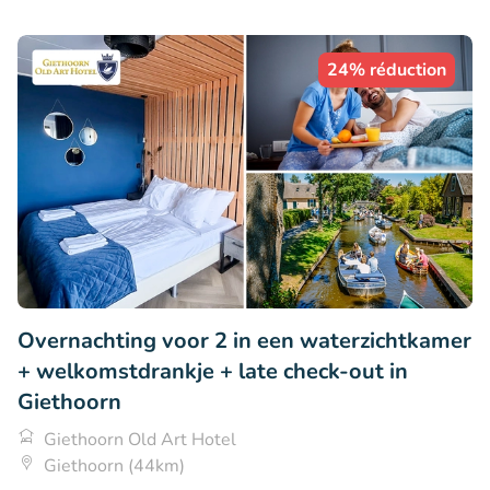
24% réduction
Overnachting voor 2 in een waterzichtkamer
+ welkomstdrankje + late check-out in
Giethoorn
Giethoorn Old Art Hotel
Giethoorn (44km)