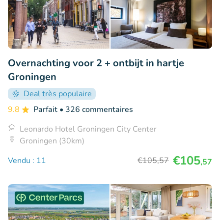
Overnachting voor 2 + ontbijt in hartje
Groningen
Deal très populaire
9.8
Parfait
• 326 commentaires
Leonardo Hotel Groningen City Center
Groningen (30km)
€105
Vendu : 11
€105
,57
,57