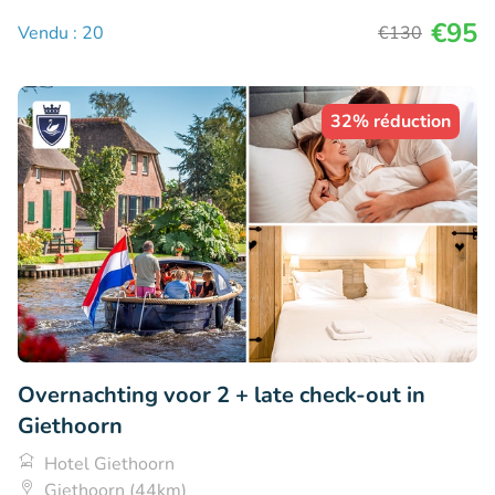
€95
Vendu : 20
€130
32% réduction
Overnachting voor 2 + late check-out in
Giethoorn
Hotel Giethoorn
Giethoorn (44km)