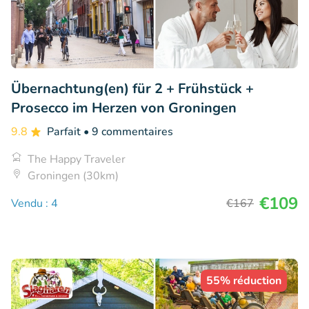
Übernachtung(en) für 2 + Frühstück +
Prosecco im Herzen von Groningen
9.8
Parfait
• 9 commentaires
The Happy Traveler
Groningen (30km)
€109
Vendu : 4
€167
55% réduction