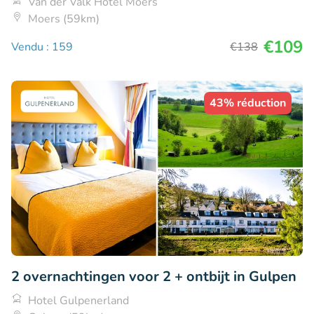
Van der Valk Hotel Moers
Moers (59km)
€109
Vendu : 159
€138
43% réduction
2 overnachtingen voor 2 + ontbijt in Gulpen
Hotel Gulpenerland