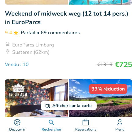
Weekend of midweek weg (12 tot 14 pers.)
in EuroParcs
9.4
Parfait
• 69 commentaires
EuroParcs Limburg
Susteren (62km)
€725
Vendu : 10
€1313
39% réduction
Afficher sur la carte
Découvrir
Rechercher
Réservations
Menu