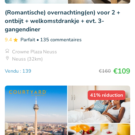
(Romantische) overnachting(en) voor 2 +
ontbijt + welkomstdrankje + evt. 3-
gangendiner
9.4
Parfait
• 135 commentaires
Crowne Plaza Neuss
Neuss (32km)
€109
Vendu : 139
€160
41% réduction