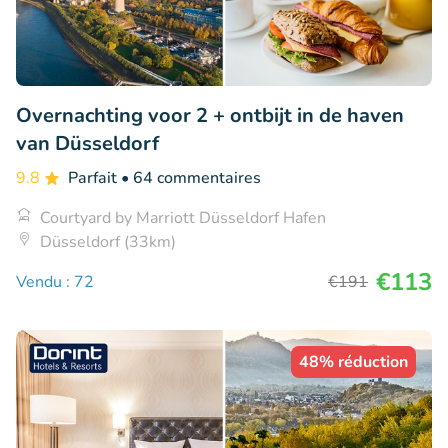
Overnachting voor 2 + ontbijt in de haven
van Düsseldorf
9.8
Parfait
• 64 commentaires
Courtyard by Marriott Düsseldorf Hafen
Düsseldorf (33km)
€113
Vendu : 72
€191
48% réduction