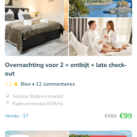
Overnachting voor 2 + ontbijt + late check-
out
7.3
Bien
• 12 commentaires
Silonce Radevormwald
Radevormwald (50km)
€99
Vendu : 37
€161