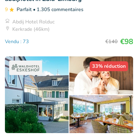
9
Parfait
• 1.305 commentaires
Abdij Hotel Rolduc
Kerkrade (46km)
€98
Vendu : 73
€140
33% réduction