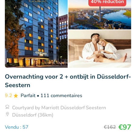
40% réduction
Overnachting voor 2 + ontbijt in Düsseldorf-
Seestern
9.2
Parfait
• 111 commentaires
Courtyard by Marriott Düsseldorf Seestern
Düsseldorf (36km)
€97
Vendu : 57
€162