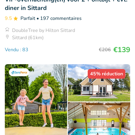
diner in Sittard
9.5
Parfait
• 197 commentaires
DoubleTree by Hilton Sittard
Sittard (61km)
€139
Vendu : 83
€206
45% réduction