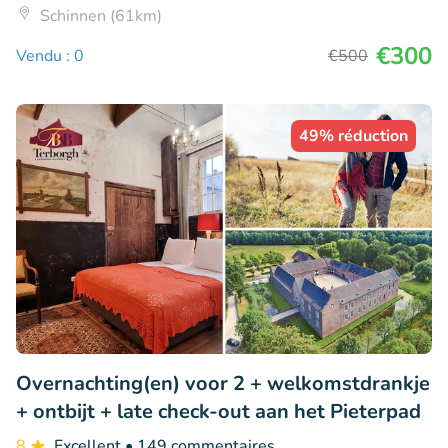
Schinnen (61km)
€300
Vendu : 0
€500
49% réduction
Overnachting(en) voor 2 + welkomstdrankje
+ ontbijt + late check-out aan het Pieterpad
8
Excellent
• 149 commentaires