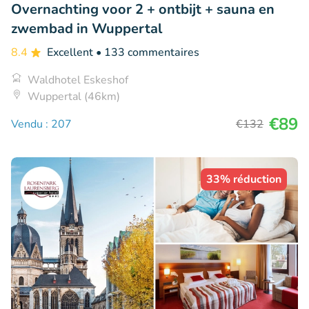
Overnachting voor 2 + ontbijt + sauna en
zwembad in Wuppertal
8.4
Excellent
• 133 commentaires
Waldhotel Eskeshof
Wuppertal (46km)
€89
Vendu : 207
€132
33% réduction