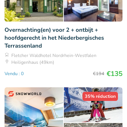
Overnachting(en) voor 2 + ontbijt +
hoofdgerecht in het Niederbergisches
Terrassenland
Fletcher Waldhotel Nordrhein-Westfalen
Heiligenhaus (49km)
€135
Vendu : 0
€194
35% réduction