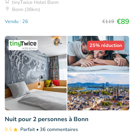
tinyTwice Hotel Bonn
Bonn (38km)
€89
Vendu : 26
€119
25% réduction
Nuit pour 2 personnes à Bonn
9.5
Parfait
• 36 commentaires