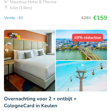
Mauritius Hotel & Therme
Köln (14km)
€159
Vendu : 41
€281
48% réduction
Overnachting voor 2 + ontbijt +
CologneCard in Keulen