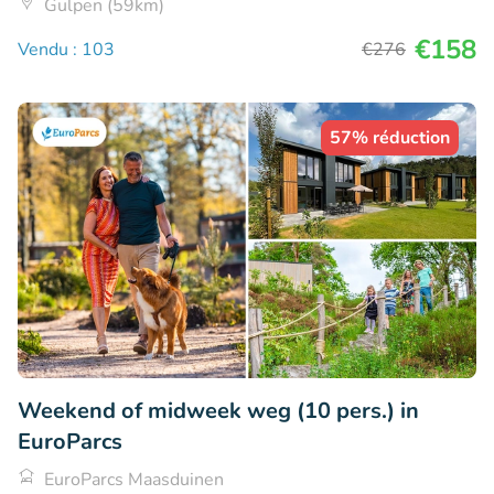
Gulpen (59km)
€158
Vendu : 103
€276
57% réduction
Weekend of midweek weg (10 pers.) in
EuroParcs
EuroParcs Maasduinen