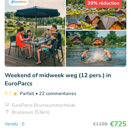
39% réduction
Weekend of midweek weg (12 pers.) in
EuroParcs
9.7
Parfait
• 22 commentaires
EuroParcs Brunssummerheide
Brunssum (53km)
€725
Vendu : 0
€1198