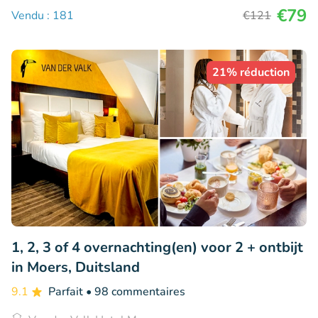
€79
Vendu : 181
€121
21% réduction
1, 2, 3 of 4 overnachting(en) voor 2 + ontbijt
in Moers, Duitsland
9.1
Parfait
• 98 commentaires