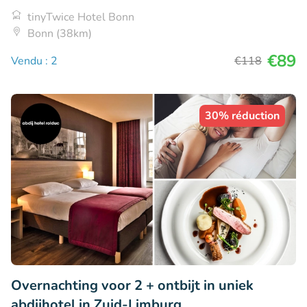
tinyTwice Hotel Bonn
Bonn (38km)
€89
Vendu : 2
€118
30% réduction
Overnachting voor 2 + ontbijt in uniek
abdijhotel in Zuid-Limburg