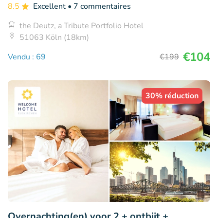
8.5
Excellent
• 7 commentaires
the Deutz, a Tribute Portfolio Hotel
51063 Köln (18km)
€104
Vendu : 69
€199
30% réduction
Overnachting(en) voor 2 + ontbijt +