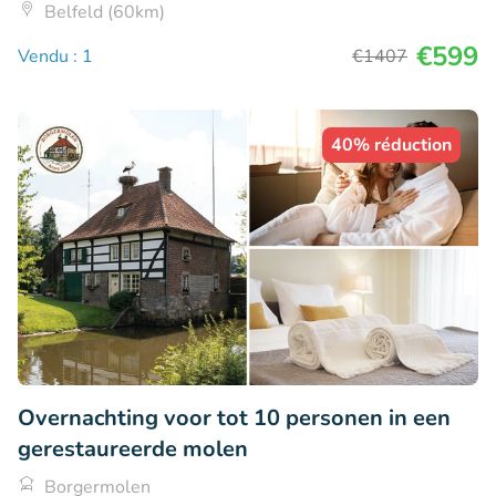
Belfeld (60km)
€599
Vendu : 1
€1407
40% réduction
Overnachting voor tot 10 personen in een
gerestaureerde molen
Borgermolen