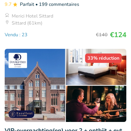
9.7
Parfait
• 199 commentaires
Merici Hotel Sittard
Sittard (61km)
€124
Vendu : 23
€140
33% réduction
VIP-overnachting(en) voor 2 + ontbijt + evt.