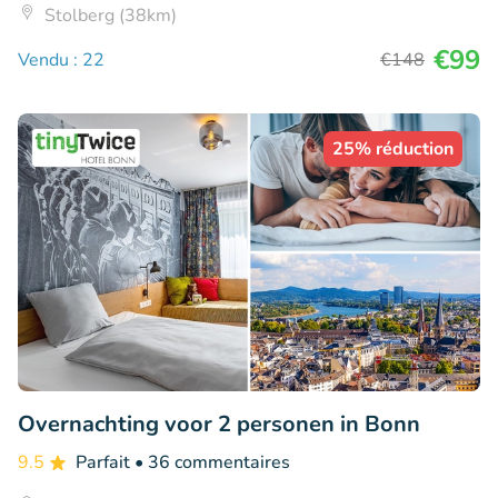
Stolberg (38km)
€99
Vendu : 22
€148
25% réduction
Overnachting voor 2 personen in Bonn
9.5
Parfait
• 36 commentaires