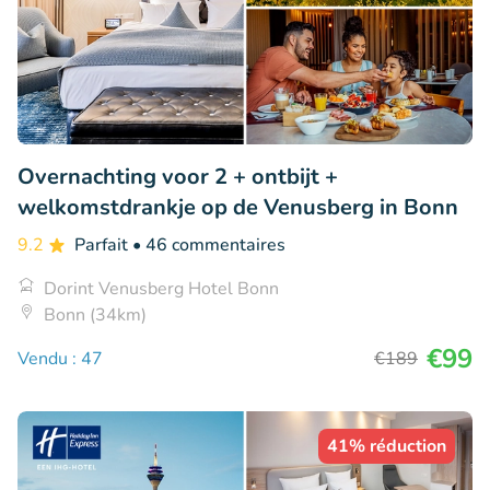
Overnachting voor 2 + ontbijt +
welkomstdrankje op de Venusberg in Bonn
9.2
Parfait
• 46 commentaires
Dorint Venusberg Hotel Bonn
Bonn (34km)
€99
Vendu : 47
€189
41% réduction