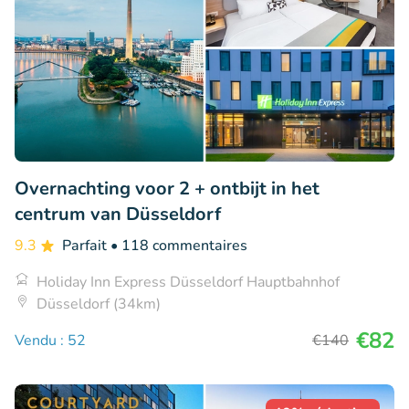
Overnachting voor 2 + ontbijt in het
centrum van Düsseldorf
9.3
Parfait
• 118 commentaires
Holiday Inn Express Düsseldorf Hauptbahnhof
Düsseldorf (34km)
€82
Vendu : 52
€140