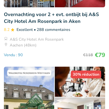
Overnachting voor 2 + evt. ontbijt bij A&S
City Hotel Am Rosenpark in Aken
8.2
Excellent
• 288 commentaires
A&S City Hotel Am Rosenpark
Aachen (48km)
€79
Vendu : 90
€118
30% réduction