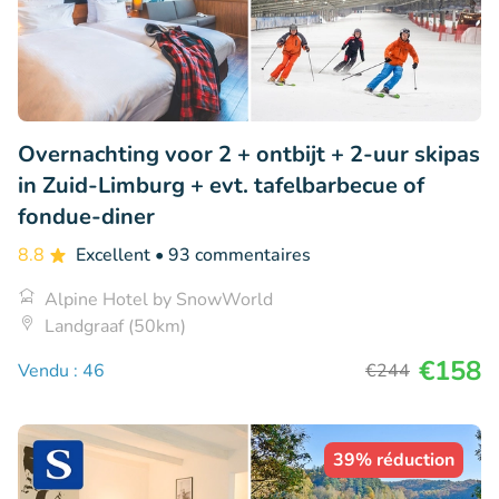
Overnachting voor 2 + ontbijt + 2-uur skipas
in Zuid-Limburg + evt. tafelbarbecue of
fondue-diner
8.8
Excellent
• 93 commentaires
Alpine Hotel by SnowWorld
Landgraaf (50km)
€158
Vendu : 46
€244
39% réduction