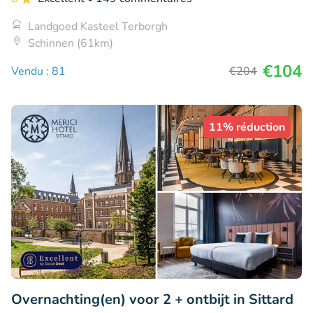
Landgoed Kasteel Terborgh
Schinnen (61km)
€104
Vendu : 81
€204
11% réduction
Overnachting(en) voor 2 + ontbijt in Sittard