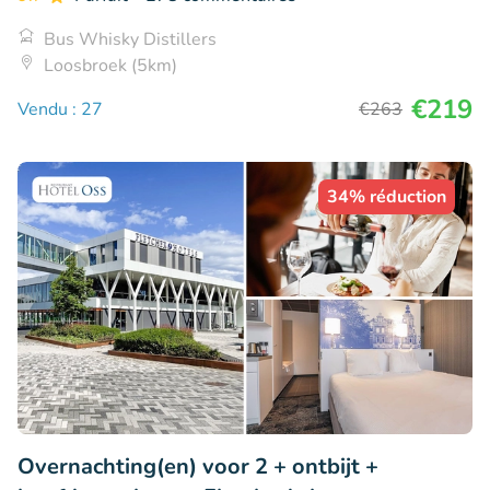
Bus Whisky Distillers
Loosbroek (5km)
€219
Vendu : 27
€263
34% réduction
Overnachting(en) voor 2 + ontbijt +