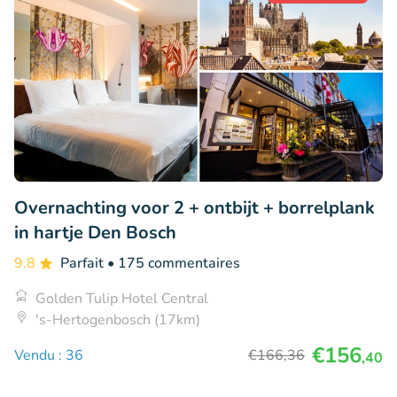
Overnachting voor 2 + ontbijt + borrelplank
in hartje Den Bosch
9.8
Parfait
• 175 commentaires
Golden Tulip Hotel Central
's-Hertogenbosch (17km)
€156
Vendu : 36
€166
,36
,40