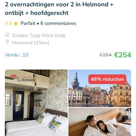
2 overnachtingen voor 2 in Helmond +
ontbijt + hoofdgerecht
9.6
Parfait
• 6 commentaires
Golden Tulip West Ende
Helmond (25km)
€254
Vendu : 10
€254
48% réduction