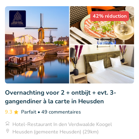
42% réduction
Overnachting voor 2 + ontbijt + evt. 3-
gangendiner à la carte in Heusden
9.3
Parfait
• 49 commentaires
Hotel-Restaurant In den Verdwaalde Koogel
Heusden (gemeente Heusden) (29km)