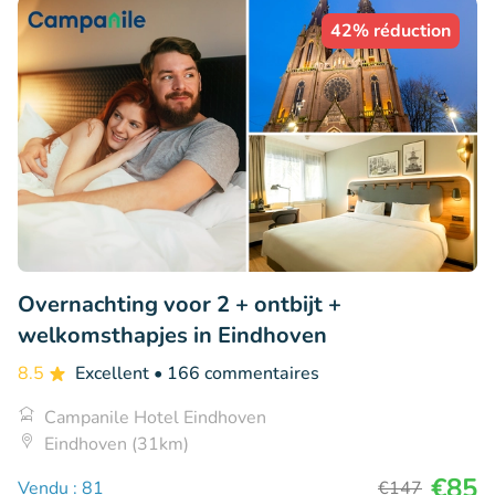
42% réduction
Overnachting voor 2 + ontbijt +
welkomsthapjes in Eindhoven
8.5
Excellent
• 166 commentaires
Campanile Hotel Eindhoven
Eindhoven (31km)
€85
Vendu : 81
€147