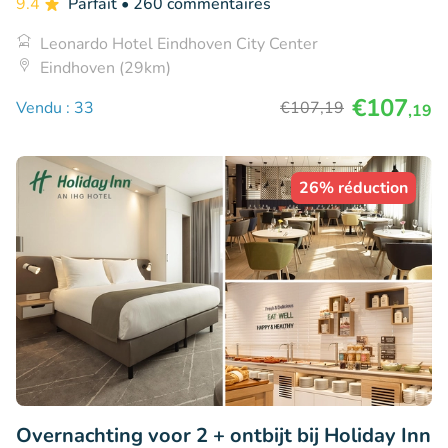
9.4
Parfait
• 260 commentaires
Leonardo Hotel Eindhoven City Center
Eindhoven (29km)
€107
Vendu : 33
€107
,19
,19
26% réduction
Overnachting voor 2 + ontbijt bij Holiday Inn