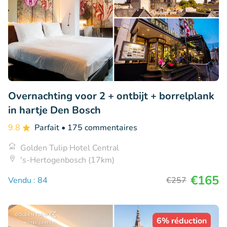
Overnachting voor 2 + ontbijt + borrelplank
in hartje Den Bosch
9.8
Parfait
• 175 commentaires
Golden Tulip Hotel Central
's-Hertogenbosch (17km)
€165
Vendu : 84
€257
6% réduction