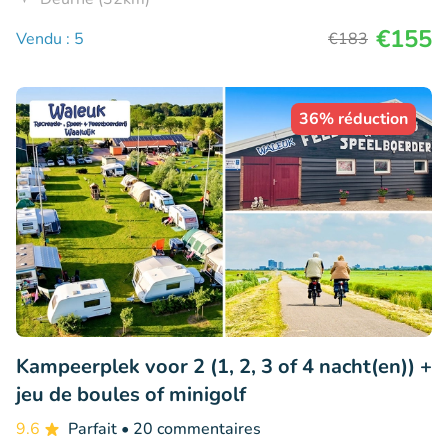
€155
Vendu : 5
€183
36% réduction
Kampeerplek voor 2 (1, 2, 3 of 4 nacht(en)) +
jeu de boules of minigolf
9.6
Parfait
• 20 commentaires