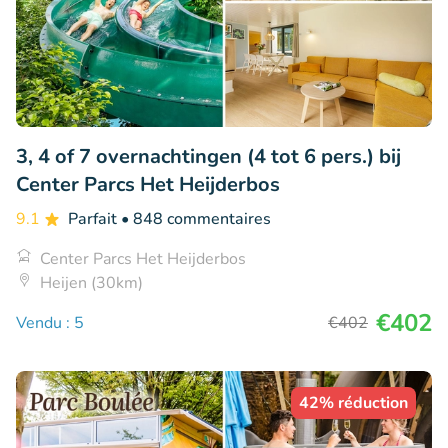
3, 4 of 7 overnachtingen (4 tot 6 pers.) bij
Center Parcs Het Heijderbos
9.1
Parfait
• 848 commentaires
Center Parcs Het Heijderbos
Heijen (30km)
€402
Vendu : 5
€402
42% réduction