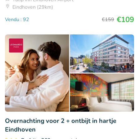
Eindhoven (29km)
€109
Vendu : 92
€159
Overnachting voor 2 + ontbijt in hartje
Eindhoven