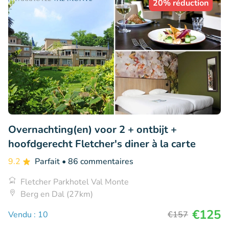
20% réduction
Overnachting(en) voor 2 + ontbijt +
hoofdgerecht Fletcher's diner à la carte
9.2
Parfait
• 86 commentaires
Fletcher Parkhotel Val Monte
Berg en Dal (27km)
€125
Vendu : 10
€157