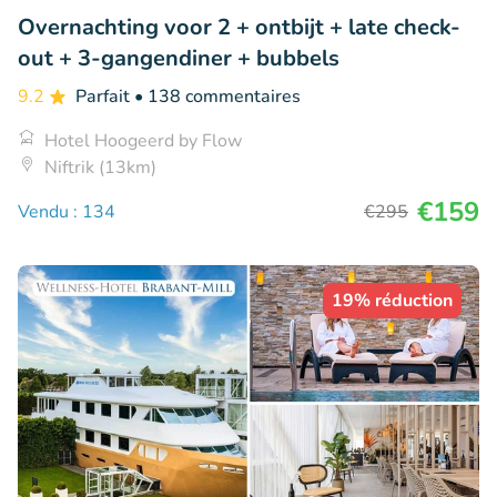
Overnachting voor 2 + ontbijt + late check-
out + 3-gangendiner + bubbels
9.2
Parfait
• 138 commentaires
Hotel Hoogeerd by Flow
Niftrik (13km)
€159
Vendu : 134
€295
19% réduction