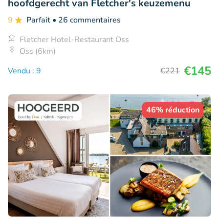
hoofdgerecht van Fletcher's keuzemenu
9
Parfait
• 26 commentaires
Fletcher Hotel-Restaurant Oss
Oss (6km)
€145
Vendu : 9
€221
46% réduction