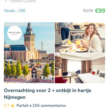
Ochten (23km)
€99
Vendu : 156
€173
Overnachting voor 2 + ontbijt in hartje
Nijmegen
9.7
Parfait
• 155 commentaires