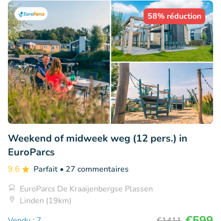
58% réduction
Weekend of midweek weg (12 pers.) in
EuroParcs
9.6
Parfait
• 27 commentaires
EuroParcs De Kraaijenbergse Plassen
Linden (19km)
€599
Vendu : 7
€1411