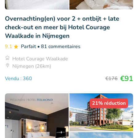
Overnachting(en) voor 2 + ontbijt + late
check-out en meer bij Hotel Courage
Waalkade in Nijmegen
9.1
Parfait
• 81 commentaires
Hotel Courage Waalkade
Nijmegen (26km)
€91
Vendu : 360
€176
21% réduction