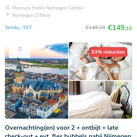
Mercure Hotel Nijmegen Centre
Nijmegen (25km)
€149
Vendu : 157
€149
,10
,10
53% réduction
Overnachting(en) voor 2 + ontbijt + late
check-out + evt. fles bubbels nabij Nijmegen