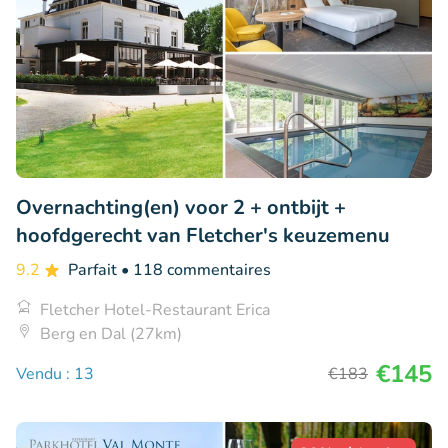
Overnachting(en) voor 2 + ontbijt +
hoofdgerecht van Fletcher's keuzemenu
9.2
Parfait
• 118 commentaires
Fletcher Hotel-Restaurant Erica
Berg en Dal (27km)
€145
Vendu : 13
€183