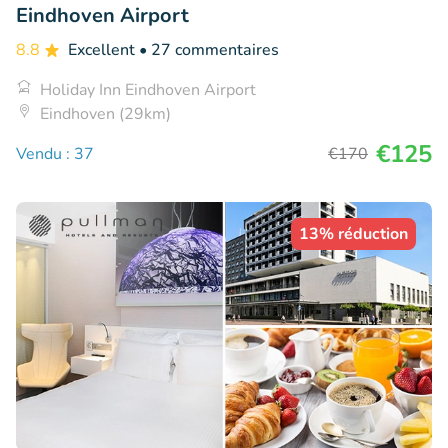
Eindhoven Airport
8.8
Excellent
• 27 commentaires
Holiday Inn Eindhoven Airport
Eindhoven (29km)
€125
Vendu : 37
€170
13% réduction