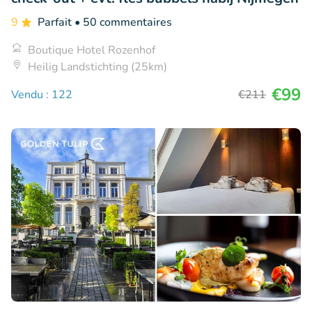
9
Parfait
• 50 commentaires
Boutique Hotel Rozenhof
Heilig Landstichting (25km)
€99
Vendu : 122
€211