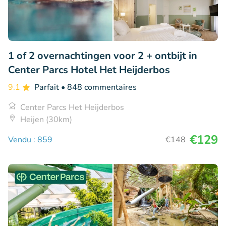
1 of 2 overnachtingen voor 2 + ontbijt in
Center Parcs Hotel Het Heijderbos
9.1
Parfait
• 848 commentaires
Center Parcs Het Heijderbos
Heijen (30km)
€129
Vendu : 859
€148