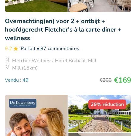
Overnachting(en) voor 2 + ontbijt +
hoofdgerecht Fletcher's à la carte diner +
wellness
9.2
Parfait
• 87 commentaires
Fletcher Wellness-Hotel Brabant-Mill
Mill (15km)
€169
Vendu : 49
€209
29% réduction