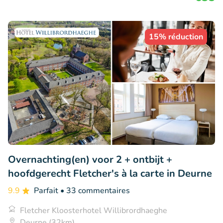
15% réduction
Overnachting(en) voor 2 + ontbijt +
hoofdgerecht Fletcher's à la carte in Deurne
9.9
Parfait
• 33 commentaires
Fletcher Kloosterhotel Willibrordhaeghe
Deurne (32km)