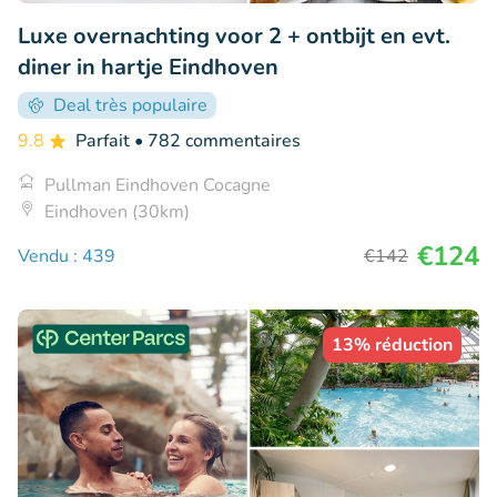
Luxe overnachting voor 2 + ontbijt en evt.
diner in hartje Eindhoven
Deal très populaire
9.8
Parfait
• 782 commentaires
Pullman Eindhoven Cocagne
Eindhoven (30km)
€124
Vendu : 439
€142
13% réduction