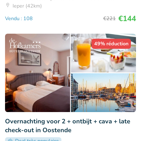
Ieper (42km)
€144
Vendu : 108
€221
49% réduction
Overnachting voor 2 + ontbijt + cava + late
check-out in Oostende