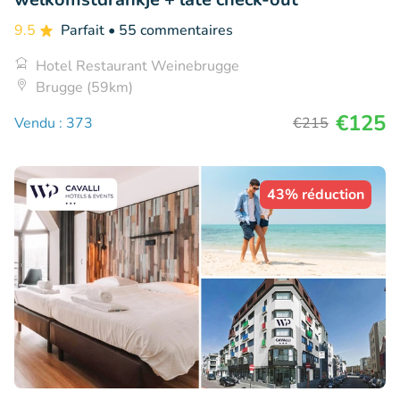
9.5
Parfait
• 55 commentaires
Hotel Restaurant Weinebrugge
Brugge (59km)
€125
Vendu : 373
€215
43% réduction