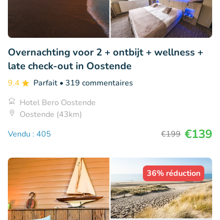
Overnachting voor 2 + ontbijt + wellness +
late check-out in Oostende
9.4
Parfait
• 319 commentaires
Hotel Bero Oostende
Oostende (43km)
€139
Vendu : 405
€199
36% réduction