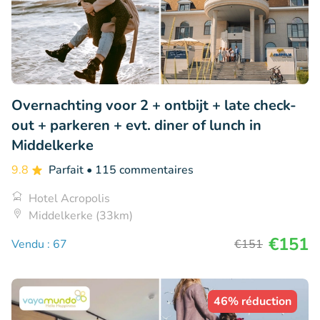
Overnachting voor 2 + ontbijt + late check-
out + parkeren + evt. diner of lunch in
Middelkerke
9.8
Parfait
• 115 commentaires
Hotel Acropolis
Middelkerke (33km)
€151
Vendu : 67
€151
46% réduction