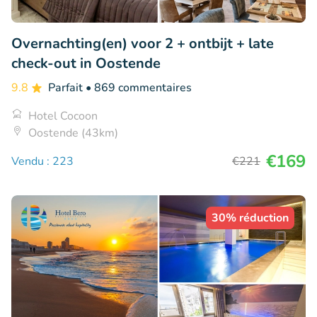
Overnachting(en) voor 2 + ontbijt + late
check-out in Oostende
9.8
Parfait
• 869 commentaires
Hotel Cocoon
Oostende (43km)
€169
Vendu : 223
€221
30% réduction