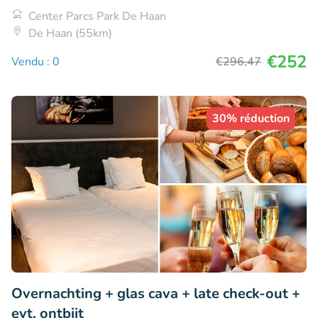
Center Parcs Park De Haan
De Haan (55km)
€252
Vendu : 0
€296
,47
30% réduction
Overnachting + glas cava + late check-out +
evt. ontbijt