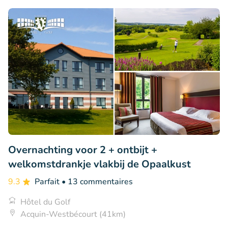
Overnachting voor 2 + ontbijt +
welkomstdrankje vlakbij de Opaalkust
9.3
Parfait
• 13 commentaires
Hôtel du Golf
Acquin-Westbécourt (41km)