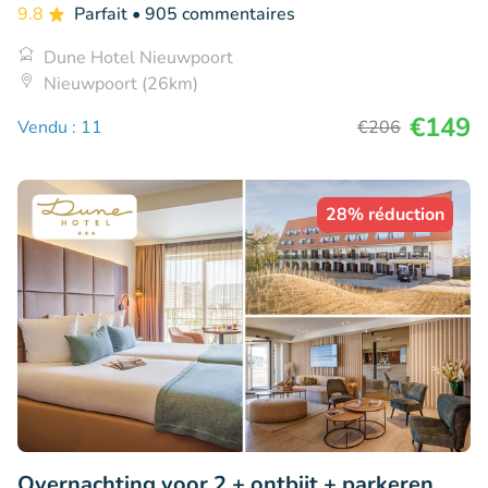
9.8
Parfait
• 905 commentaires
Dune Hotel Nieuwpoort
Nieuwpoort (26km)
€149
Vendu : 11
€206
28% réduction
Overnachting voor 2 + ontbijt + parkeren