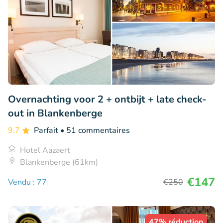
Overnachting voor 2 + ontbijt + late check-
out in Blankenberge
9.7
Parfait
• 51 commentaires
Hotel Aazaert
Blankenberge (61km)
€147
Vendu : 77
€250
47% réduction