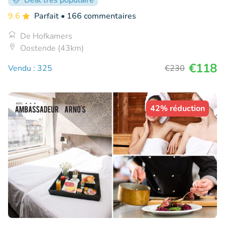
Deal très populaire
9.6
Parfait
• 166 commentaires
De Hofkamers
Oostende (43km)
€118
Vendu : 325
€230
42% réduction