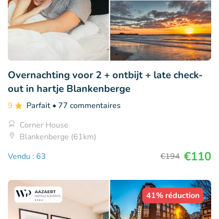
Overnachting voor 2 + ontbijt + late check-
out in hartje Blankenberge
9
Parfait
• 77 commentaires
Corner House
Blankenberge (61km)
€110
Vendu : 63
€194
41% réduction