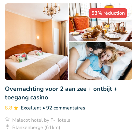
53% réduction
Overnachting voor 2 aan zee + ontbijt +
toegang casino
8.8
Excellent
• 92 commentaires
Malecot hotel by F-Hotels
Blankenberge (61km)