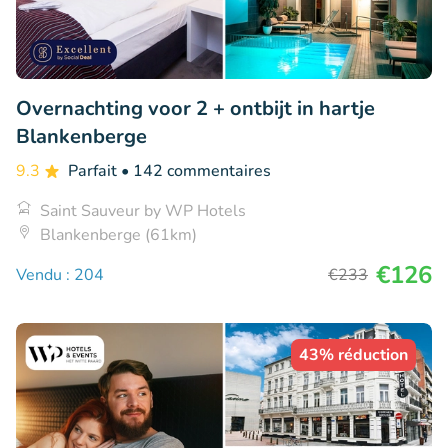
Overnachting voor 2 + ontbijt in hartje
Blankenberge
9.3
Parfait
• 142 commentaires
Saint Sauveur by WP Hotels
Blankenberge (61km)
€126
Vendu : 204
€233
43% réduction