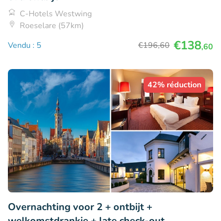
C-Hotels Westwing
Roeselare (57km)
€138
Vendu : 5
€196
,60
,60
42% réduction
Overnachting voor 2 + ontbijt +
welkomstdrankje + late check-out