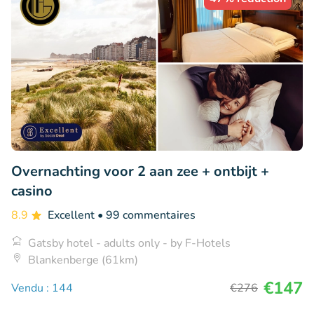
Overnachting voor 2 aan zee + ontbijt +
casino
8.9
Excellent
• 99 commentaires
Gatsby hotel - adults only - by F-Hotels
Blankenberge (61km)
€147
Vendu : 144
€276