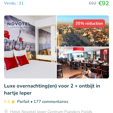
€92
Vendu : 31
€92
35% réduction
Luxe overnachting(en) voor 2 + ontbijt in
hartje Ieper
9.6
Parfait
• 177 commentaires
Hotel Novotel Ieper Centrum Flanders Fields