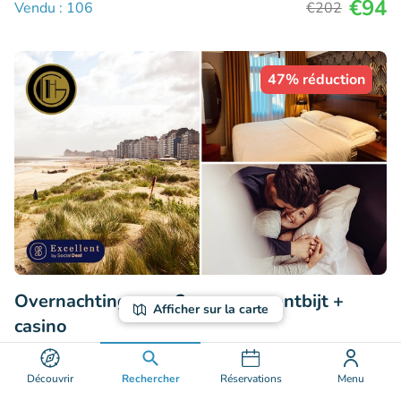
€94
Vendu : 106
€202
47% réduction
Overnachting voor 2 aan zee + ontbijt +
Afficher sur la carte
casino
8.9
Excellent
• 99 commentaires
Découvrir
Rechercher
Réservations
Menu
Gatsby hotel - adults only - by F-Hotels