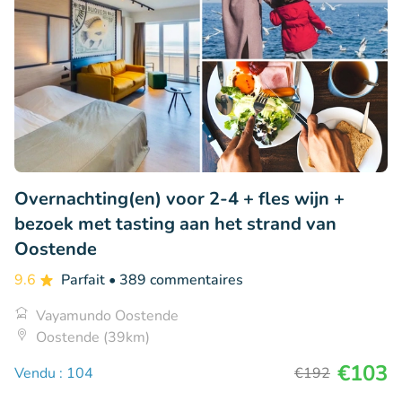
Overnachting(en) voor 2-4 + fles wijn +
bezoek met tasting aan het strand van
Oostende
9.6
Parfait
• 389 commentaires
Vayamundo Oostende
Oostende (39km)
€103
Vendu : 104
€192