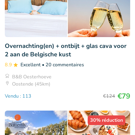
Overnachting(en) + ontbijt + glas cava voor
2 aan de Belgische kust
8.9
Excellent
• 20 commentaires
B&B Oesterhoeve
Oostende (45km)
€79
Vendu : 113
€124
30% réduction