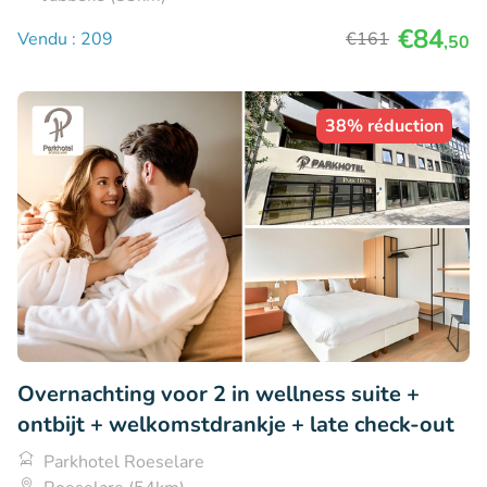
€84
Vendu : 209
€161
,50
38% réduction
Overnachting voor 2 in wellness suite +
ontbijt + welkomstdrankje + late check-out
Parkhotel Roeselare