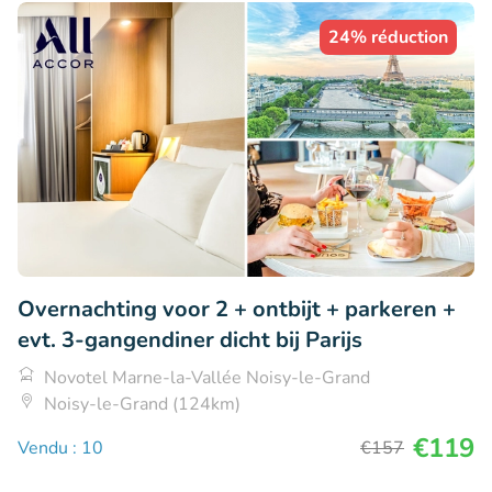
24% réduction
Overnachting voor 2 + ontbijt + parkeren +
evt. 3-gangendiner dicht bij Parijs
Novotel Marne-la-Vallée Noisy-le-Grand
Noisy-le-Grand (124km)
€119
Vendu : 10
€157