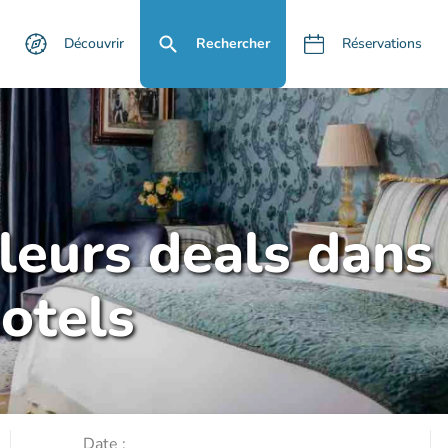
Découvrir
Rechercher
Réservations
lleurs deals dans
otels
Date :