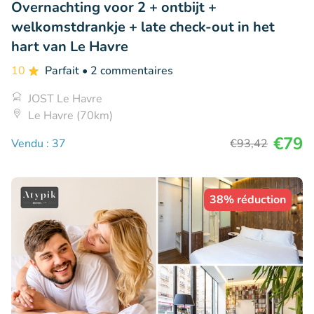
Overnachting voor 2 + ontbijt +
welkomstdrankje + late check-out in het
hart van Le Havre
10
Parfait
• 2 commentaires
JOST Le Havre
Le Havre (70km)
€79
Vendu : 37
€93
,42
38% réduction