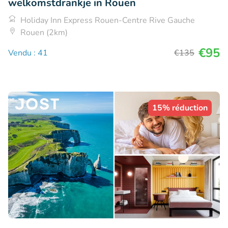
welkomstdrankje in Rouen
Holiday Inn Express Rouen-Centre Rive Gauche
Rouen (2km)
€95
Vendu : 41
€135
15% réduction