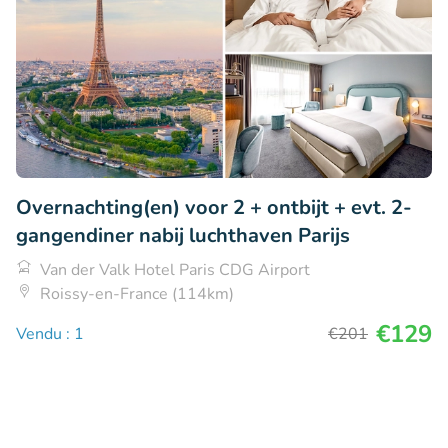
Overnachting(en) voor 2 + ontbijt + evt. 2-
gangendiner nabij luchthaven Parijs
Van der Valk Hotel Paris CDG Airport
Roissy-en-France (114km)
€129
Vendu : 1
€201