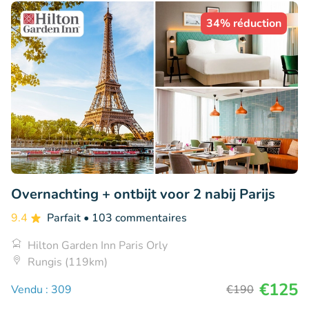
34% réduction
Overnachting + ontbijt voor 2 nabij Parijs
9.4
Parfait
• 103 commentaires
Hilton Garden Inn Paris Orly
Rungis (119km)
€125
Vendu : 309
€190