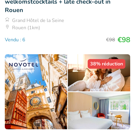
welkomstcocktails + late check-out in
Rouen
Grand Hôtel de la Seine
Rouen (1km)
€98
Vendu : 6
€98
38% réduction