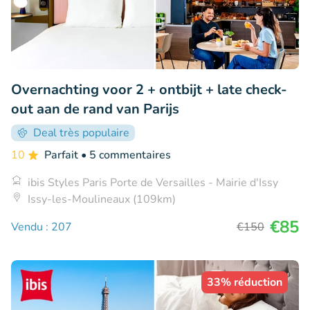
Overnachting voor 2 + ontbijt + late check-
out aan de rand van Parijs
Deal très populaire
10
Parfait
• 5 commentaires
ibis Styles Paris Porte de Versailles - Mairie d'Issy
Issy-les-Moulineaux (109km)
€85
Vendu : 207
€150
33% réduction