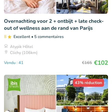
Overnachting voor 2 + ontbijt + late check-
out of wellness aan de rand van Parijs
8
Excellent
• 5 commentaires
Atypik Hôtel
Clichy (106km)
€102
Vendu : 41
€165
43% réduction