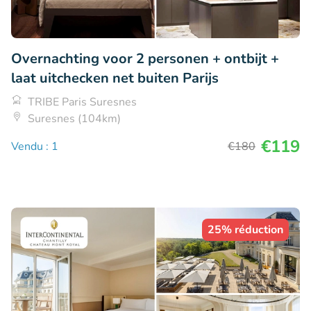
Overnachting voor 2 personen + ontbijt +
laat uitchecken net buiten Parijs
TRIBE Paris Suresnes
Suresnes (104km)
€119
Vendu : 1
€180
25% réduction