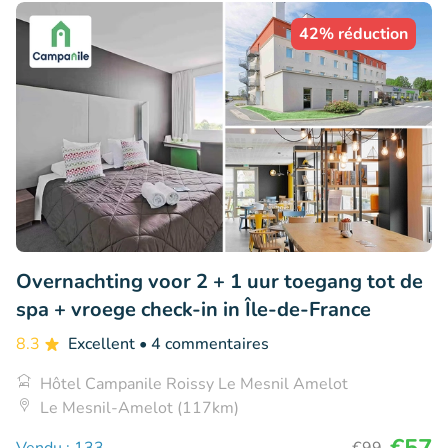
42% réduction
Overnachting voor 2 + 1 uur toegang tot de
spa + vroege check-in in Île-de-France
8.3
Excellent
• 4 commentaires
Hôtel Campanile Roissy Le Mesnil Amelot
Le Mesnil-Amelot (117km)
€57
Vendu : 133
€99