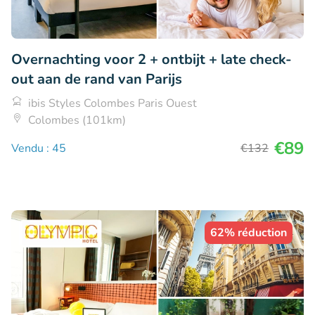
Overnachting voor 2 + ontbijt + late check-
out aan de rand van Parijs
ibis Styles Colombes Paris Ouest
Colombes (101km)
€89
Vendu : 45
€132
62% réduction