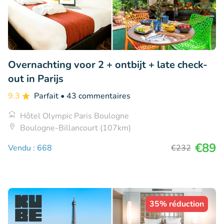
Overnachting voor 2 + ontbijt + late check-
out in Parijs
9.3
Parfait
• 43 commentaires
Hôtel Olympic Paris Boulogne
Boulogne-Billancourt (107km)
€89
Vendu : 668
€232
35% réduction