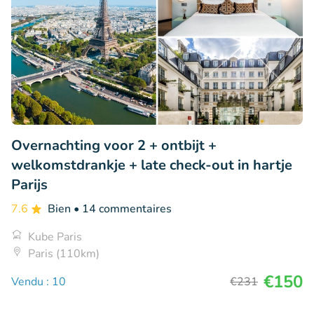
Overnachting voor 2 + ontbijt +
welkomstdrankje + late check-out in hartje
Parijs
7.6
Bien
• 14 commentaires
Kube Paris
Paris (110km)
€150
Vendu : 10
€231