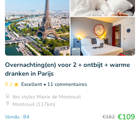
Overnachting(en) voor 2 + ontbijt + warme
dranken in Parijs
8.2
Excellent
• 11 commentaires
Ibis styles Mairie de Montreuil
Montreuil (117km)
€109
Vendu : 84
€162