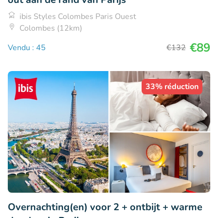
ibis Styles Colombes Paris Ouest
Colombes (12km)
€89
Vendu : 45
€132
33% réduction
Overnachting(en) voor 2 + ontbijt + warme