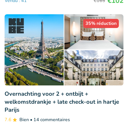
€102
Vendu : 41
€165
35% réduction
Overnachting voor 2 + ontbijt +
welkomstdrankje + late check-out in hartje
Parijs
7.6
Bien
• 14 commentaires