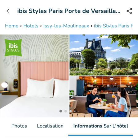
+31208087423
ibis Styles Paris Porte de Versailles
Disponible jusqu'à 23:00 heures
- Mairie d'Issy
Home
Hotels
Issy-les-Moulineaux
ibis Styles Paris Po
s
Photos
Localisation
Informations Sur L'hôtel