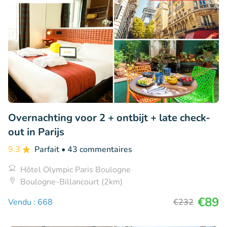
Overnachting voor 2 + ontbijt + late check-
out in Parijs
9.3
Parfait
• 43 commentaires
Hôtel Olympic Paris Boulogne
Boulogne-Billancourt (2km)
€89
Vendu : 668
€232