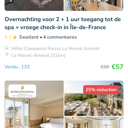
Overnachting voor 2 + 1 uur toegang tot de
spa + vroege check-in in Île-de-France
8.3
Excellent
• 4 commentaires
Hôtel Campanile Roissy Le Mesnil Amelot
Le Mesnil-Amelot (31km)
€57
Vendu : 133
€99
25% réduction