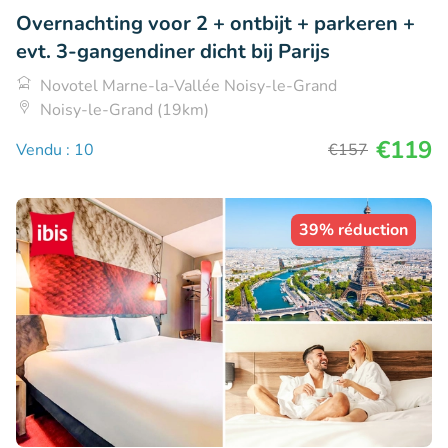
Overnachting voor 2 + ontbijt + parkeren +
evt. 3-gangendiner dicht bij Parijs
Novotel Marne-la-Vallée Noisy-le-Grand
Noisy-le-Grand (19km)
€119
Vendu : 10
€157
39% réduction