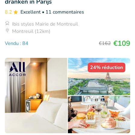
dranken in Parijs
8.2
Excellent
• 11 commentaires
Ibis styles Mairie de Montreuil
Montreuil (12km)
€109
Vendu : 84
€162
24% réduction