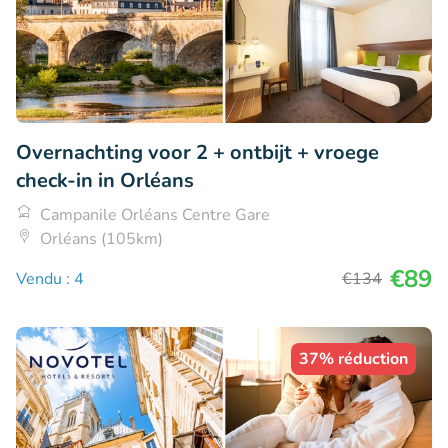
Overnachting voor 2 + ontbijt + vroege
check-in in Orléans
Campanile Orléans Centre Gare
Orléans (105km)
€89
Vendu : 4
€134
37% réduction