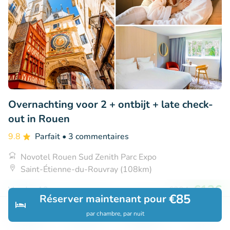
Overnachting voor 2 + ontbijt + late check-
out in Rouen
9.8
Parfait
• 3 commentaires
Novotel Rouen Sud Zenith Parc Expo
Saint-Étienne-du-Rouvray (108km)
€126
Vendu : 12
€204
€85
Réserver maintenant pour
par chambre, par nuit
Découvrir
Rechercher
Réservations
Menu