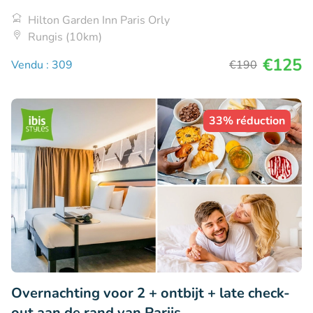
Hilton Garden Inn Paris Orly
Rungis (10km)
€125
Vendu : 309
€190
33% réduction
Overnachting voor 2 + ontbijt + late check-
out aan de rand van Parijs