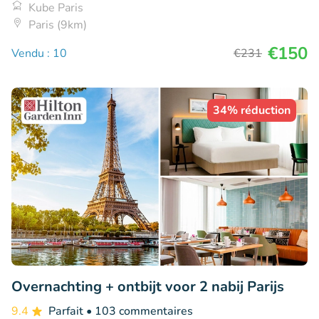
Kube Paris
Paris (9km)
€150
Vendu : 10
€231
34% réduction
Overnachting + ontbijt voor 2 nabij Parijs
9.4
Parfait
• 103 commentaires