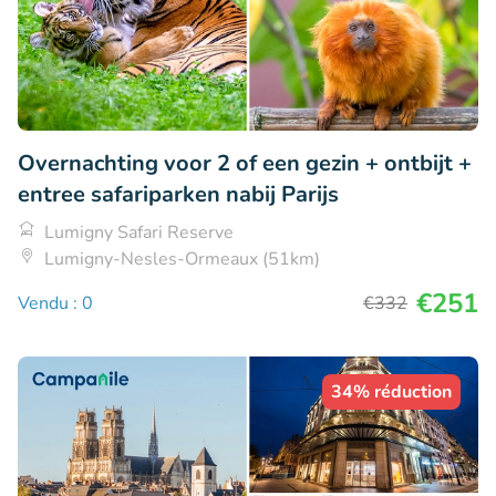
Overnachting voor 2 of een gezin + ontbijt +
entree safariparken nabij Parijs
Lumigny Safari Reserve
Lumigny-Nesles-Ormeaux (51km)
€251
Vendu : 0
€332
34% réduction