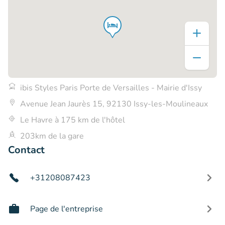
ibis Styles Paris Porte de Versailles - Mairie d'Issy
Avenue Jean Jaurès 15, 92130 Issy-les-Moulineaux
Le Havre à 175 km de l'hôtel
203km de la gare
Contact
+31208087423
Page de l'entreprise