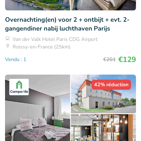
Overnachting(en) voor 2 + ontbijt + evt. 2-
gangendiner nabij luchthaven Parijs
Van der Valk Hotel Paris CDG Airport
Roissy-en-France (25km)
€129
Vendu : 1
€201
42% réduction