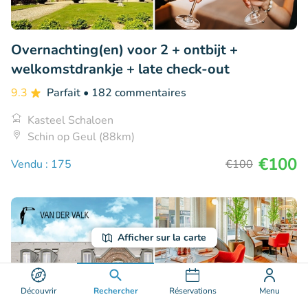
Overnachting(en) voor 2 + ontbijt +
welkomstdrankje + late check-out
9.3
Parfait
• 182 commentaires
Kasteel Schaloen
Schin op Geul (88km)
€100
Vendu : 175
€100
Afficher sur la carte
Découvrir
Rechercher
Réservations
Menu