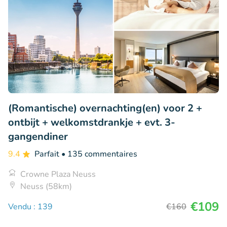
(Romantische) overnachting(en) voor 2 +
ontbijt + welkomstdrankje + evt. 3-
gangendiner
9.4
Parfait
• 135 commentaires
Crowne Plaza Neuss
Neuss (58km)
€109
Vendu : 139
€160