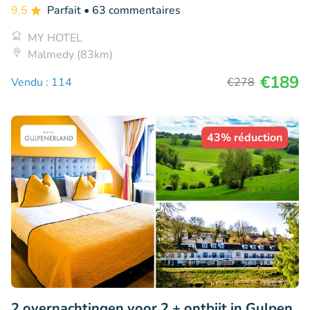
9.5
Parfait
• 63 commentaires
MY HOTEL
Malmedy (83km)
€189
Vendu : 114
€278
43% réduction
2 overnachtingen voor 2 + ontbijt in Gulpen