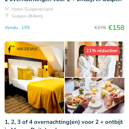
Hotel Gulpenerland
Gulpen (84km)
€158
Vendu : 105
€276
21% réduction
1, 2, 3 of 4 overnachting(en) voor 2 + ontbijt