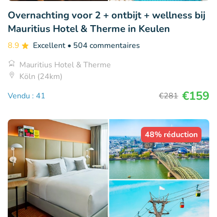
Overnachting voor 2 + ontbijt + wellness bij
Mauritius Hotel & Therme in Keulen
8.9
Excellent
• 504 commentaires
Mauritius Hotel & Therme
Köln (24km)
€159
Vendu : 41
€281
48% réduction