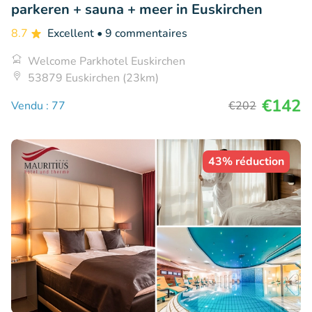
parkeren + sauna + meer in Euskirchen
8.7
Excellent
• 9 commentaires
Welcome Parkhotel Euskirchen
53879 Euskirchen (23km)
€142
Vendu : 77
€202
43% réduction