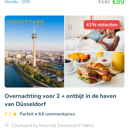
€89
Vendu : 209
€132
41% réduction
Overnachting voor 2 + ontbijt in de haven
van Düsseldorf
9.8
Parfait
• 64 commentaires
Courtyard by Marriott Düsseldorf Hafen