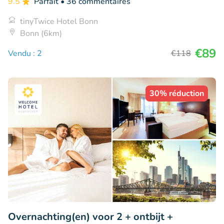
9.5
Parfait
• 36 commentaires
tinyTwice Hotel Bonn
Bonn (6km)
€89
Vendu : 2
€118
30% réduction
Overnachting(en) voor 2 + ontbijt +