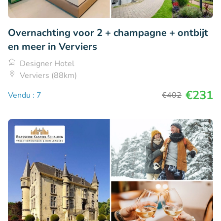
Overnachting voor 2 + champagne + ontbijt
en meer in Verviers
Designer Hotel
Verviers (88km)
€231
Vendu : 7
€402