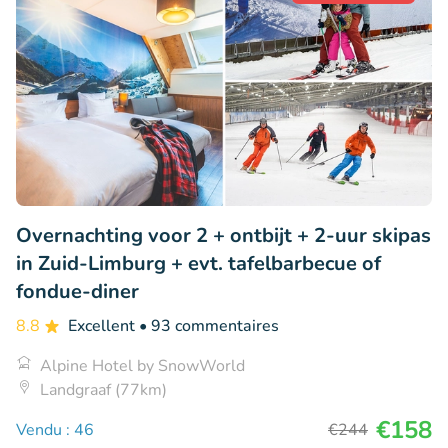
Overnachting voor 2 + ontbijt + 2-uur skipas
in Zuid-Limburg + evt. tafelbarbecue of
fondue-diner
8.8
Excellent
• 93 commentaires
Alpine Hotel by SnowWorld
Landgraaf (77km)
€158
Vendu : 46
€244