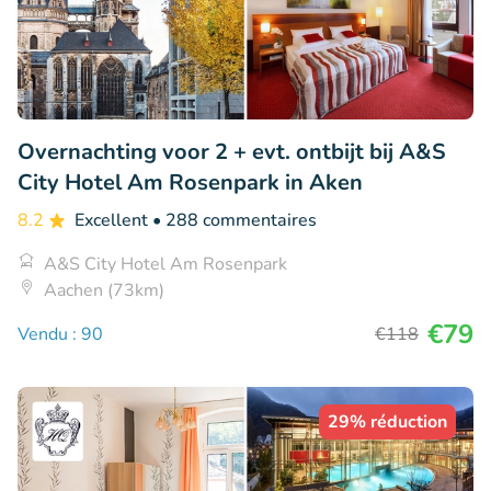
Overnachting voor 2 + evt. ontbijt bij A&S
City Hotel Am Rosenpark in Aken
8.2
Excellent
• 288 commentaires
A&S City Hotel Am Rosenpark
Aachen (73km)
€79
Vendu : 90
€118
29% réduction