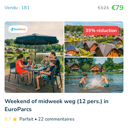
€79
Vendu : 181
€121
39% réduction
Weekend of midweek weg (12 pers.) in
EuroParcs
9.7
Parfait
• 22 commentaires