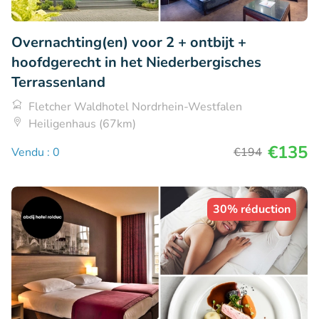
Overnachting(en) voor 2 + ontbijt +
hoofdgerecht in het Niederbergisches
Terrassenland
Fletcher Waldhotel Nordrhein-Westfalen
Heiligenhaus (67km)
€135
Vendu : 0
€194
30% réduction