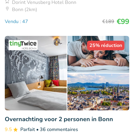
Dorint Venusberg Hotel Bonn
Bonn (2km)
€99
Vendu : 47
€189
25% réduction
Overnachting voor 2 personen in Bonn
9.5
Parfait
• 36 commentaires