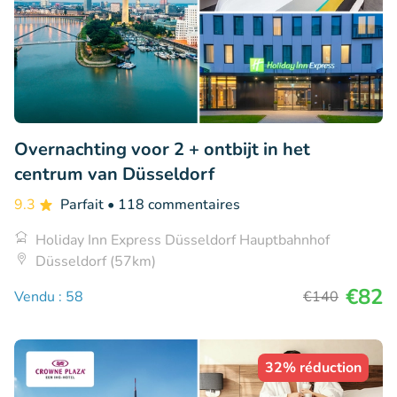
Overnachting voor 2 + ontbijt in het
centrum van Düsseldorf
9.3
Parfait
• 118 commentaires
Holiday Inn Express Düsseldorf Hauptbahnhof
Düsseldorf (57km)
€82
Vendu : 58
€140
32% réduction