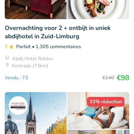
Overnachting voor 2 + ontbijt in uniek
abdijhotel in Zuid-Limburg
9
Parfait
• 1.305 commentaires
Abdij Hotel Rolduc
Kerkrade (73km)
€98
Vendu : 73
€140
33% réduction