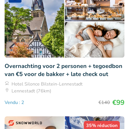
Overnachting voor 2 personen + tegoedbon
van €5 voor de bakker + late check out
Hotel Silonce Bilstein-Lennestadt
Lennestadt (76km)
€99
Vendu : 2
€140
35% réduction