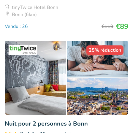
tinyTwice Hotel Bonn
Bonn (6km)
€89
Vendu : 26
€119
25% réduction
Nuit pour 2 personnes à Bonn