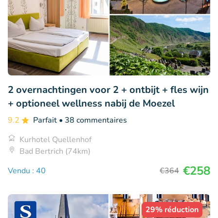
2 overnachtingen voor 2 + ontbijt + fles wijn
+ optioneel wellness nabij de Moezel
9.2
Parfait
• 38 commentaires
Kurhotel Quellenhof
Bad Bertrich (74km)
€258
Vendu : 40
€364
29% réduction