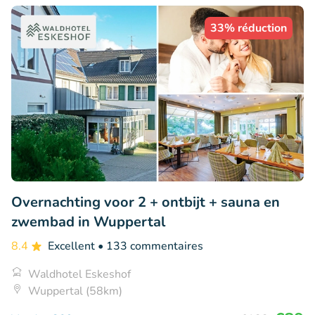
33% réduction
Overnachting voor 2 + ontbijt + sauna en
zwembad in Wuppertal
8.4
Excellent
• 133 commentaires
Waldhotel Eskeshof
Wuppertal (58km)