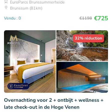
EuroParcs Brunssummerheide
Brunssum (81km)
€725
Vendu : 0
€1198
32% réduction
Overnachting voor 2 + ontbijt + wellness +
late check-out in de Hoge Venen