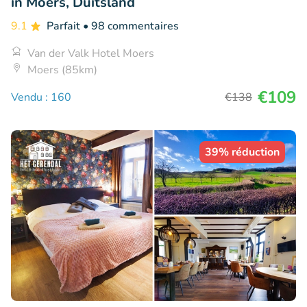
in Moers, Duitsland
9.1
Parfait
• 98 commentaires
Van der Valk Hotel Moers
Moers (85km)
€109
Vendu : 160
€138
39% réduction