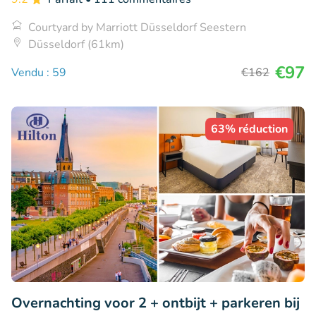
Courtyard by Marriott Düsseldorf Seestern
Düsseldorf (61km)
€97
Vendu : 59
€162
63% réduction
Overnachting voor 2 + ontbijt + parkeren bij