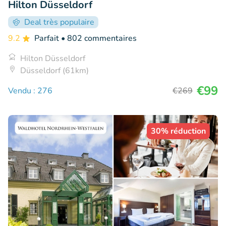
Hilton Düsseldorf
Deal très populaire
9.2
Parfait
• 802 commentaires
Hilton Düsseldorf
Düsseldorf (61km)
€99
Vendu : 276
€269
30% réduction