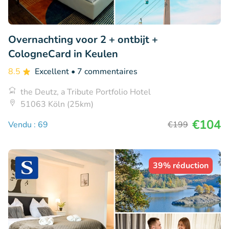
Overnachting voor 2 + ontbijt +
CologneCard in Keulen
8.5
Excellent
• 7 commentaires
the Deutz, a Tribute Portfolio Hotel
51063 Köln (25km)
€104
Vendu : 69
€199
39% réduction