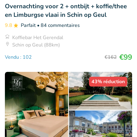
Overnachting voor 2 + ontbijt + koffie/thee
en Limburgse vlaai in Schin op Geul
9.8
Parfait
• 84 commentaires
Koffiebar Het Gerendal
Schin op Geul (88km)
€99
Vendu : 102
€162
43% réduction