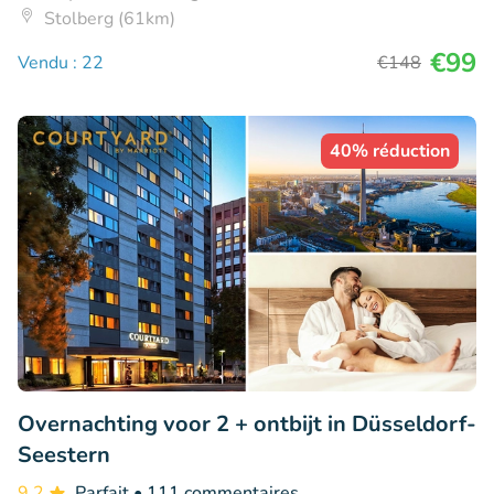
Stolberg (61km)
€99
Vendu : 22
€148
40% réduction
Overnachting voor 2 + ontbijt in Düsseldorf-
Seestern
9.2
Parfait
• 111 commentaires