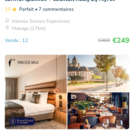
10
Parfait
• 7 commentaires
Intense Senses Experience
Manage (17km)
€249
Vendu : 12
€469