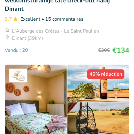
welkomstdrankje late check-out nabij
Dinant
8.7
Excellent
• 15 commentaires
L'Auberge des Crêtes - Le Saint Paulien
Dinant (39km)
€134
Vendu : 20
€306
46% réduction