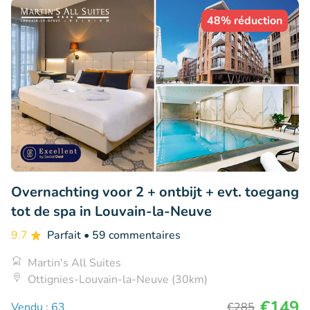
48% réduction
Overnachting voor 2 + ontbijt + evt. toegang
tot de spa in Louvain-la-Neuve
9.7
Parfait
• 59 commentaires
Martin's All Suites
Ottignies-Louvain-la-Neuve (30km)
€149
Vendu : 63
€285