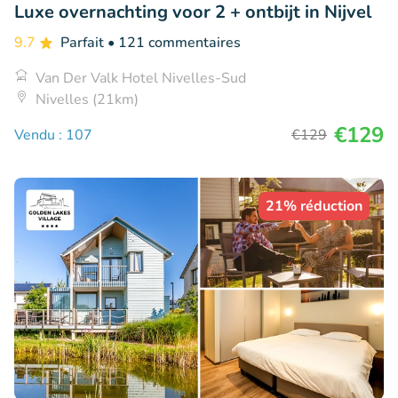
Luxe overnachting voor 2 + ontbijt in Nijvel
9.7
Parfait
• 121 commentaires
Van Der Valk Hotel Nivelles-Sud
Nivelles (21km)
€129
Vendu : 107
€129
21% réduction