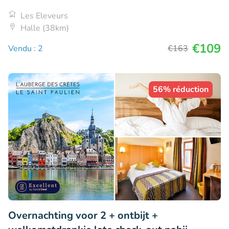
Les Eleveurs
Halle (38km)
€109
Vendu : 2
€163
56% réduction
Overnachting voor 2 + ontbijt +