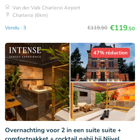
Van der Valk Charleroi Airport
Charleroi (6km)
€119
Vendu : 3
€119
,50
,50
47% réduction
Overnachting voor 2 in een suite suite +
comfortpakket + cocktail nabij bij Nijvel