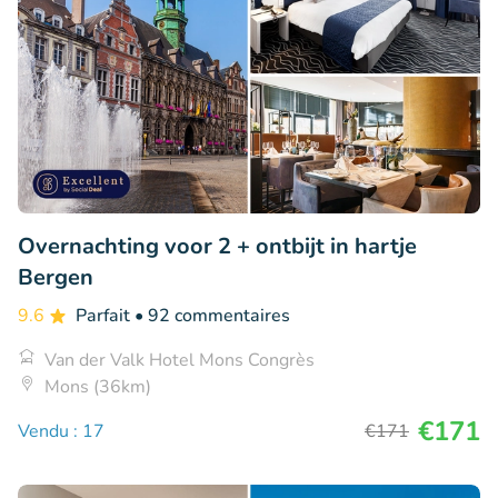
Overnachting voor 2 + ontbijt in hartje
Bergen
9.6
Parfait
• 92 commentaires
Van der Valk Hotel Mons Congrès
Mons (36km)
€171
Vendu : 17
€171