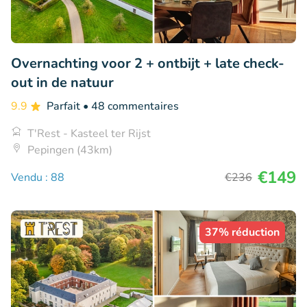
Overnachting voor 2 + ontbijt + late check-
out in de natuur
9.9
Parfait
• 48 commentaires
T'Rest - Kasteel ter Rijst
Pepingen (43km)
€149
Vendu : 88
€236
37% réduction