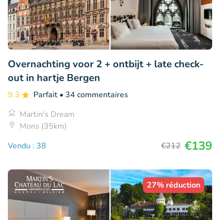
Overnachting voor 2 + ontbijt + late check-
out in hartje Bergen
9.3
Parfait
• 34 commentaires
Martin's Dream
Mons (35km)
€139
Vendu : 38
€212
27% réduction