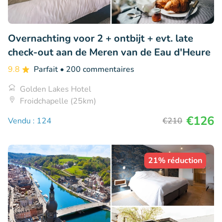
Overnachting voor 2 + ontbijt + evt. late
check-out aan de Meren van de Eau d'Heure
9.8
Parfait
• 200 commentaires
Golden Lakes Hotel
Froidchapelle (25km)
€126
Vendu : 124
€210
21% réduction