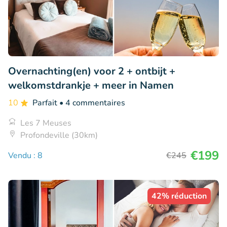
Overnachting(en) voor 2 + ontbijt +
welkomstdrankje + meer in Namen
10
Parfait
• 4 commentaires
Les 7 Meuses
Profondeville (30km)
€199
Vendu : 8
€245
42% réduction