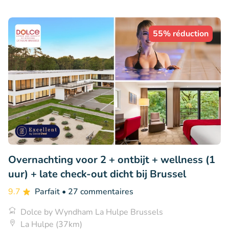
55% réduction
Overnachting voor 2 + ontbijt + wellness (1
uur) + late check-out dicht bij Brussel
9.7
Parfait
• 27 commentaires
Dolce by Wyndham La Hulpe Brussels
La Hulpe (37km)