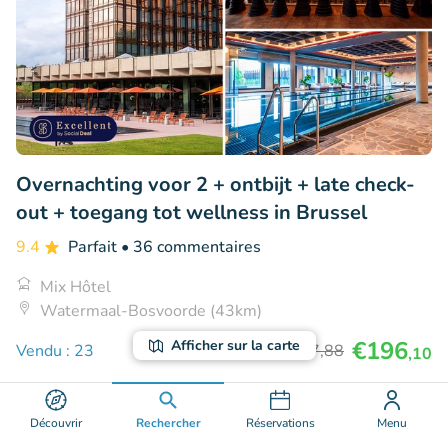
Overnachting voor 2 + ontbijt + late check-
out + toegang tot wellness in Brussel
9.4
Parfait
• 36 commentaires
Mix Hôtel
Watermaal-Bosvoorde (43km)
€196
Afficher sur la carte
Vendu : 23
€267
,88
,10
Découvrir
Rechercher
Réservations
Menu
26% réduction