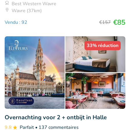
Best Western Wavre
Wavre (37km)
€85
Vendu : 92
€157
33% réduction
Overnachting voor 2 + ontbijt in Halle
9.8
Parfait
• 137 commentaires