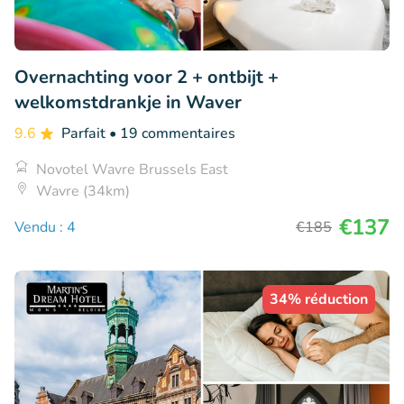
Overnachting voor 2 + ontbijt +
welkomstdrankje in Waver
9.6
Parfait
• 19 commentaires
Novotel Wavre Brussels East
Wavre (34km)
€137
Vendu : 4
€185
34% réduction