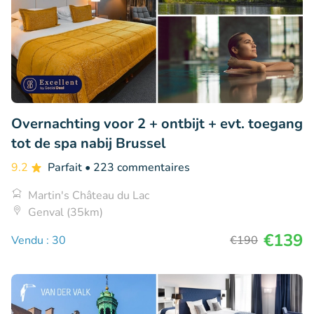
Overnachting voor 2 + ontbijt + evt. toegang
tot de spa nabij Brussel
9.2
Parfait
• 223 commentaires
Martin's Château du Lac
Genval (35km)
€139
Vendu : 30
€190