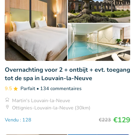
Overnachting voor 2 + ontbijt + evt. toegang
tot de spa in Louvain-la-Neuve
9.5
Parfait
• 134 commentaires
Martin's Louvain-la-Neuve
Ottignies-Louvain-la-Neuve (30km)
€129
Vendu : 128
€223