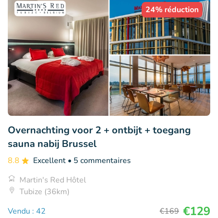
24% réduction
Overnachting voor 2 + ontbijt + toegang
sauna nabij Brussel
8.8
Excellent
• 5 commentaires
Martin's Red Hôtel
Tubize (36km)
€129
Vendu : 42
€169