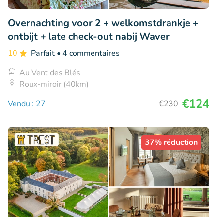
Overnachting voor 2 + welkomstdrankje +
ontbijt + late check-out nabij Waver
10
Parfait
• 4 commentaires
Au Vent des Blés
Roux-miroir (40km)
€124
Vendu : 27
€230
37% réduction