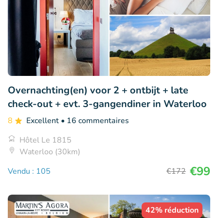
Overnachting(en) voor 2 + ontbijt + late
check-out + evt. 3-gangendiner in Waterloo
8
Excellent
• 16 commentaires
Hôtel Le 1815
Waterloo (30km)
€99
Vendu : 105
€172
42% réduction