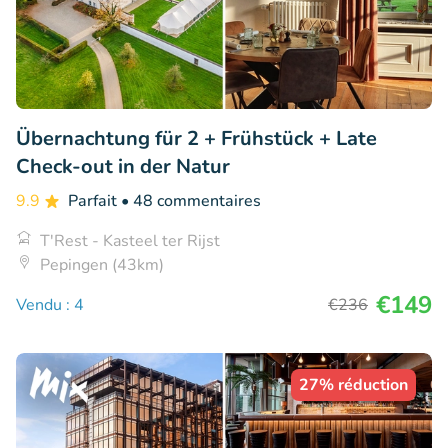
Übernachtung für 2 + Frühstück + Late
Check-out in der Natur
9.9
Parfait
• 48 commentaires
T'Rest - Kasteel ter Rijst
Pepingen (43km)
€149
Vendu : 4
€236
27% réduction