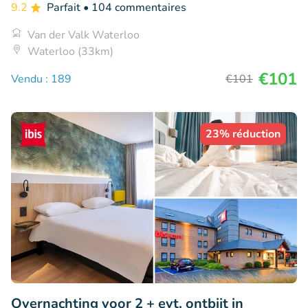
9.2
Parfait
• 104 commentaires
Van der Valk Waterloo
Waterloo (33km)
€101
Vendu : 189
€101
23% réduction
Overnachting voor 2 + evt. ontbijt in