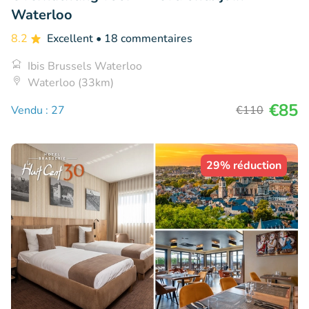
Waterloo
8.2
Excellent
• 18 commentaires
Ibis Brussels Waterloo
Waterloo (33km)
€85
Vendu : 27
€110
29% réduction