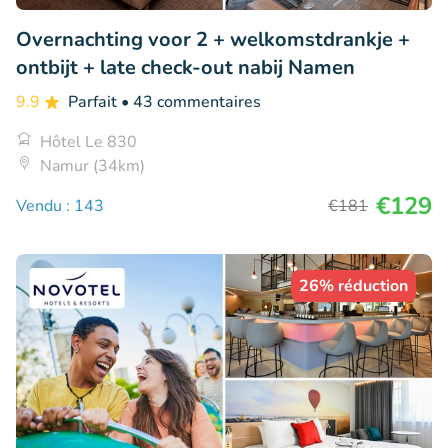
Overnachting voor 2 + welkomstdrankje +
ontbijt + late check-out nabij Namen
9.9
Parfait
• 43 commentaires
Hôtel Le 830
Namur (34km)
€129
Vendu : 143
€181
26% réduction