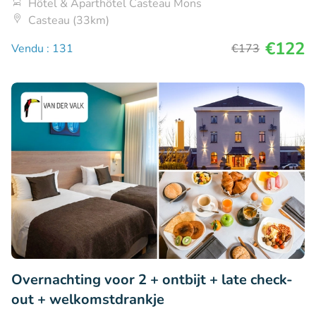
Hôtel & Aparthôtel Casteau Mons
Casteau (33km)
€122
Vendu : 131
€173
Overnachting voor 2 + ontbijt + late check-
out + welkomstdrankje