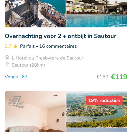
Overnachting voor 2 + ontbijt in Sautour
9.7
Parfait
• 16 commentaires
L'Hôtel du Presbytère de Sautour
Sautour (28km)
€119
Vendu : 67
€150
19% réduction