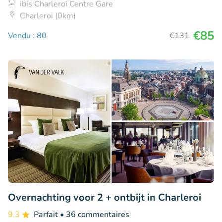
ibis Charleroi Centre Gare
Charleroi (0km)
€85
Vendu : 80
€131
Overnachting voor 2 + ontbijt in Charleroi
9.3
Parfait
• 36 commentaires