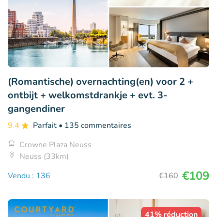
(Romantische) overnachting(en) voor 2 +
ontbijt + welkomstdrankje + evt. 3-
gangendiner
9.4
Parfait
• 135 commentaires
Crowne Plaza Neuss
Neuss (33km)
€109
Vendu : 136
€160
41% réduction