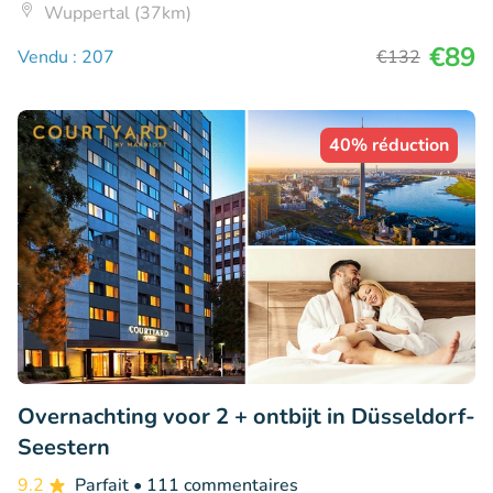
Wuppertal (37km)
€89
Vendu : 207
€132
40% réduction
Overnachting voor 2 + ontbijt in Düsseldorf-
Seestern
9.2
Parfait
• 111 commentaires