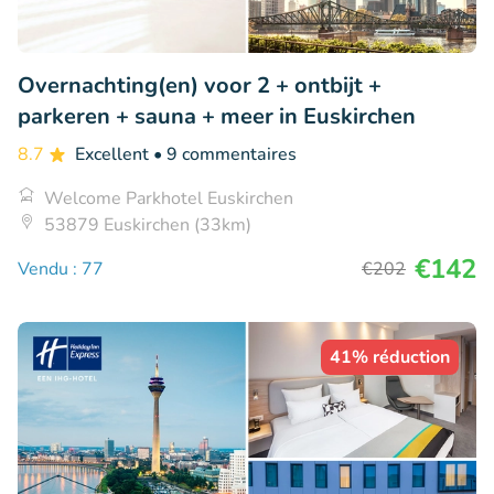
Overnachting(en) voor 2 + ontbijt +
parkeren + sauna + meer in Euskirchen
8.7
Excellent
• 9 commentaires
Welcome Parkhotel Euskirchen
53879 Euskirchen (33km)
€142
Vendu : 77
€202
41% réduction