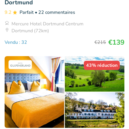
Dortmund
9.2
Parfait
• 22 commentaires
Mercure Hotel Dortmund Centrum
Dortmund (72km)
€139
Vendu : 32
€215
43% réduction