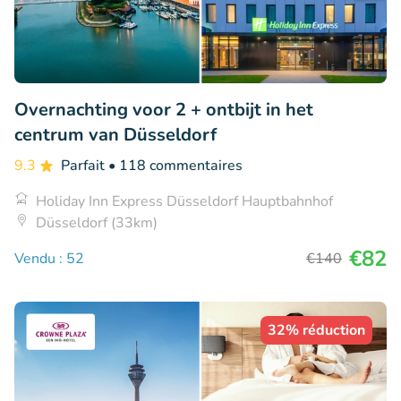
Overnachting voor 2 + ontbijt in het
centrum van Düsseldorf
9.3
Parfait
• 118 commentaires
Holiday Inn Express Düsseldorf Hauptbahnhof
Düsseldorf (33km)
€82
Vendu : 52
€140
32% réduction