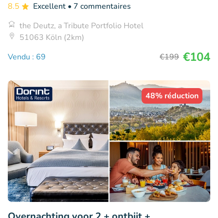
8.5
Excellent
• 7 commentaires
the Deutz, a Tribute Portfolio Hotel
51063 Köln (2km)
€104
Vendu : 69
€199
48% réduction
Overnachting voor 2 + ontbijt +