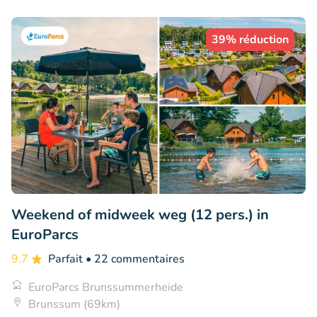
39% réduction
Weekend of midweek weg (12 pers.) in
EuroParcs
9.7
Parfait
• 22 commentaires
EuroParcs Brunssummerheide
Brunssum (69km)