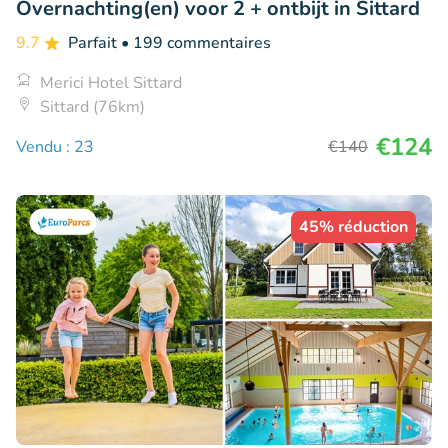
Overnachting(en) voor 2 + ontbijt in Sittard
9.7
Parfait
• 199 commentaires
Merici Hotel Sittard
Sittard (76km)
€124
Vendu : 23
€140
45% réduction