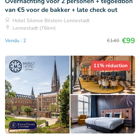
Overnachting voor 2 personen + tegoedbon
van €5 voor de bakker + late check out
Hotel Silonce Bilstein-Lennestadt
Lennestadt (76km)
€99
Vendu : 2
€140
11% réduction