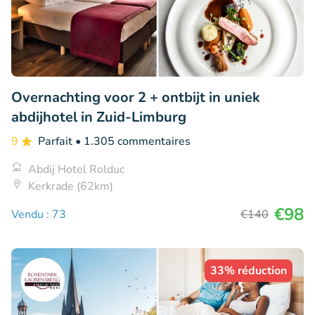
Overnachting voor 2 + ontbijt in uniek
abdijhotel in Zuid-Limburg
9
Parfait
• 1.305 commentaires
Abdij Hotel Rolduc
Kerkrade (62km)
€98
Vendu : 73
€140
33% réduction