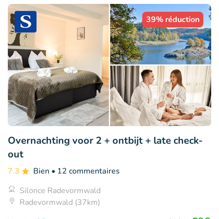
39% réduction
Overnachting voor 2 + ontbijt + late check-
out
7.3
Bien
• 12 commentaires
Silonce Radevormwald
Radevormwald (37km)