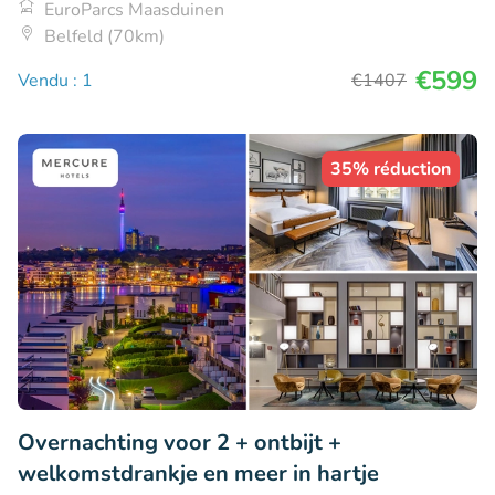
EuroParcs Maasduinen
Belfeld (70km)
€599
Vendu : 1
€1407
35% réduction
Overnachting voor 2 + ontbijt +
welkomstdrankje en meer in hartje