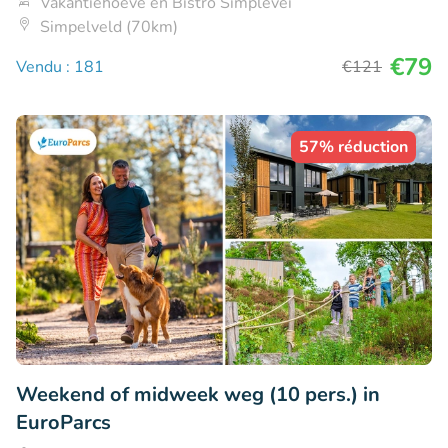
Vakantiehoeve en Bistro Simplevei
Simpelveld (70km)
€79
Vendu : 181
€121
57% réduction
Weekend of midweek weg (10 pers.) in
EuroParcs