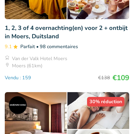
1, 2, 3 of 4 overnachting(en) voor 2 + ontbijt
in Moers, Duitsland
9.1
Parfait
• 98 commentaires
Van der Valk Hotel Moers
Moers (61km)
€109
Vendu : 159
€138
30% réduction