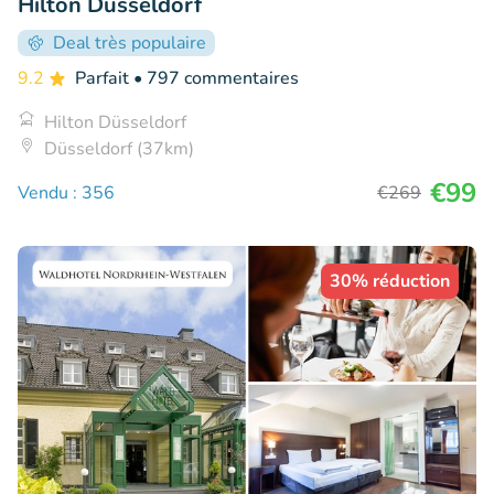
Hilton Düsseldorf
Deal très populaire
9.2
Parfait
• 797 commentaires
Hilton Düsseldorf
Düsseldorf (37km)
€99
Vendu : 356
€269
30% réduction