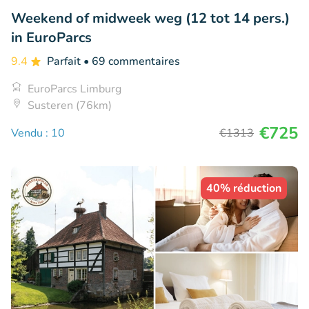
Weekend of midweek weg (12 tot 14 pers.)
in EuroParcs
9.4
Parfait
• 69 commentaires
EuroParcs Limburg
Susteren (76km)
€725
Vendu : 10
€1313
40% réduction