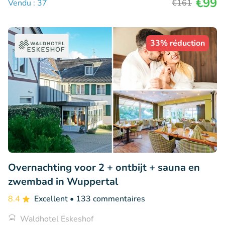
€99
Vendu : 37
€161
33% réduction
Overnachting voor 2 + ontbijt + sauna en
zwembad in Wuppertal
8.4
Excellent
• 133 commentaires
Waldhotel Eskeshof