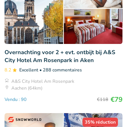
Overnachting voor 2 + evt. ontbijt bij A&S
City Hotel Am Rosenpark in Aken
8.2
Excellent
• 288 commentaires
A&S City Hotel Am Rosenpark
Aachen (64km)
€79
Vendu : 90
€118
35% réduction