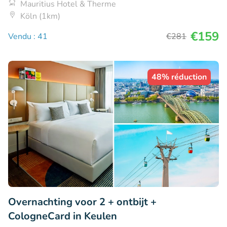
Mauritius Hotel & Therme
Köln (1km)
€159
Vendu : 41
€281
48% réduction
Overnachting voor 2 + ontbijt +
CologneCard in Keulen