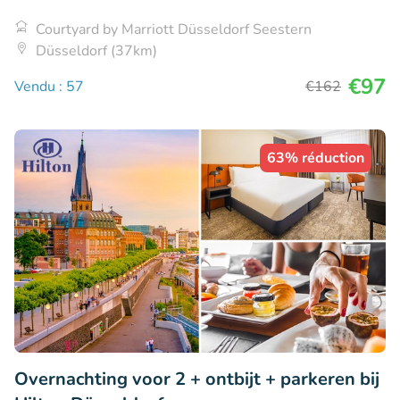
Courtyard by Marriott Düsseldorf Seestern
Düsseldorf (37km)
€97
Vendu : 57
€162
63% réduction
Overnachting voor 2 + ontbijt + parkeren bij