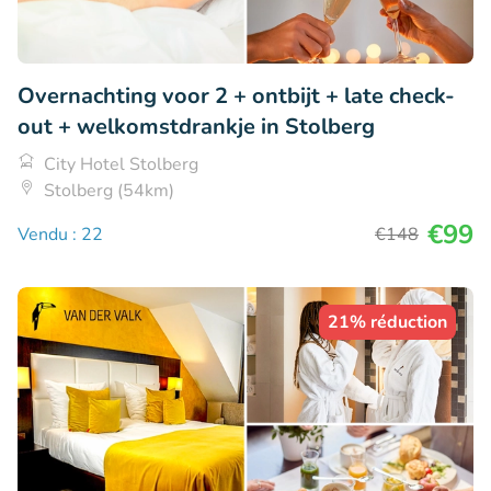
Overnachting voor 2 + ontbijt + late check-
out + welkomstdrankje in Stolberg
City Hotel Stolberg
Stolberg (54km)
€99
Vendu : 22
€148
21% réduction