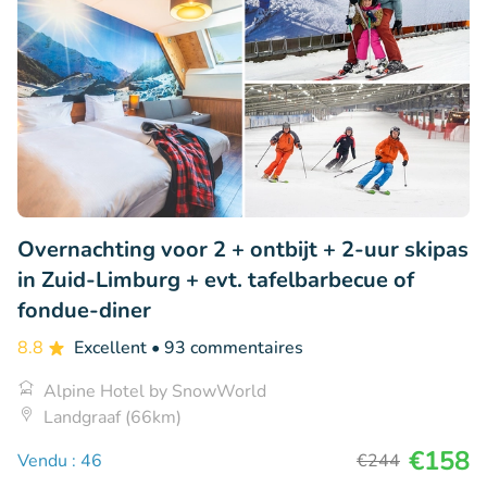
Overnachting voor 2 + ontbijt + 2-uur skipas
in Zuid-Limburg + evt. tafelbarbecue of
fondue-diner
8.8
Excellent
• 93 commentaires
Alpine Hotel by SnowWorld
Landgraaf (66km)
€158
Vendu : 46
€244