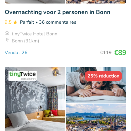
Overnachting voor 2 personen in Bonn
9.5
Parfait
• 36 commentaires
tinyTwice Hotel Bonn
Bonn (31km)
€89
Vendu : 26
€119
25% réduction