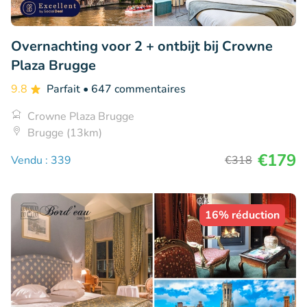
Overnachting voor 2 + ontbijt bij Crowne
Plaza Brugge
9.8
Parfait
• 647 commentaires
Crowne Plaza Brugge
Brugge (13km)
€179
Vendu : 339
€318
16% réduction