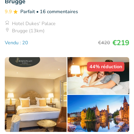
Brugge
9.9
Parfait
• 16 commentaires
Hotel Dukes' Palace
Brugge (13km)
€219
Vendu : 20
€420
44% réduction