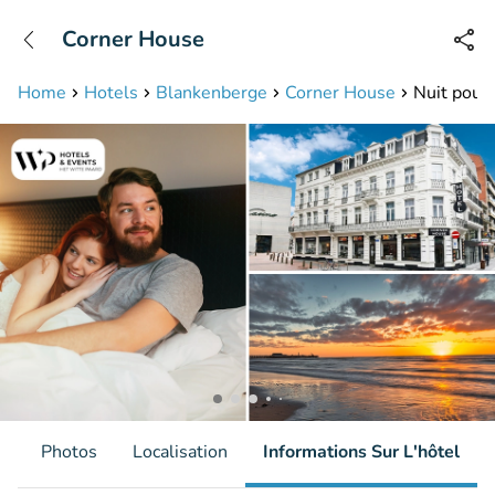
+31208087423
Corner House
Disponible jusqu'à 23:00 heures
Home
Hotels
Blankenberge
Corner House
Nuit pour 
s
Photos
Localisation
Informations Sur L'hôtel