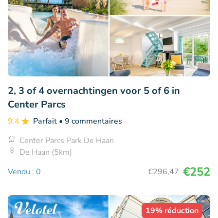
2, 3 of 4 overnachtingen voor 5 of 6 in
Center Parcs
9.4
Parfait
• 9 commentaires
Center Parcs Park De Haan
De Haan (5km)
€252
Vendu : 0
€296
,47
19% réduction