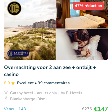
47% réduction
Overnachting voor 2 aan zee + ontbijt +
casino
8.9
Excellent
• 99 commentaires
Gatsby hotel - adults only - by F-Hotels
Blankenberge (0km)
€147
Vendu : 143
€276