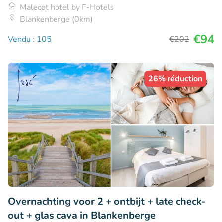
Malecot hotel by F-Hotels
Blankenberge (0km)
€94
Vendu : 105
€202
26% réduction
Overnachting voor 2 + ontbijt + late check-
out + glas cava in Blankenberge