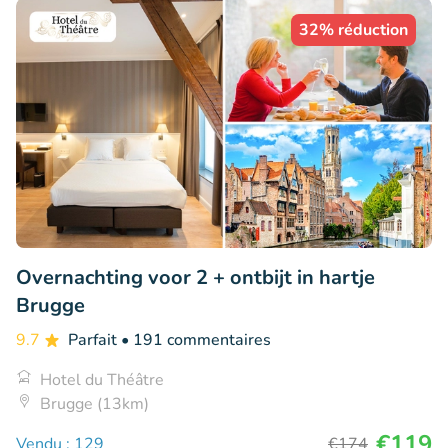
32% réduction
Overnachting voor 2 + ontbijt in hartje
Brugge
9.7
Parfait
• 191 commentaires
Hotel du Théâtre
Brugge (13km)
€119
Vendu : 129
€174