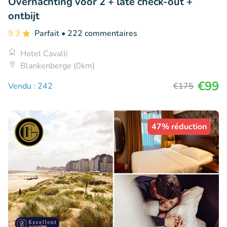
Overnachting voor 2 + late check-out +
ontbijt
9.3
Parfait
• 222 commentaires
Hotel Cavalli
Blankenberge (0km)
€99
Vendu : 242
€175
47% réduction