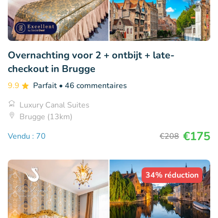
Overnachting voor 2 + ontbijt + late-
checkout in Brugge
9.9
Parfait
• 46 commentaires
Luxury Canal Suites
Brugge (13km)
€175
Vendu : 70
€208
34% réduction