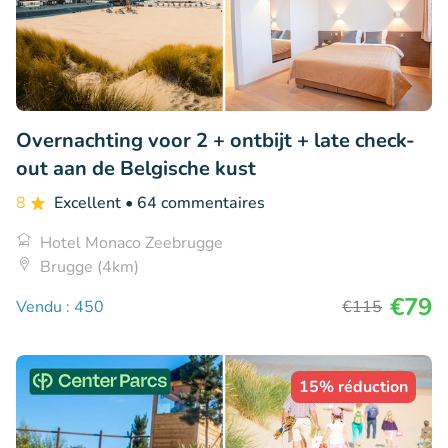
Overnachting voor 2 + ontbijt + late check-
out aan de Belgische kust
8
Excellent
• 64 commentaires
Hotel Monaco Zeebrugge
Brugge (4km)
€79
Vendu : 450
€115
15% réduction