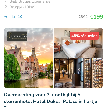
B&B Bruges Experience
Brugge (13km)
€199
Vendu : 10
€362
48% réduction
Overnachting voor 2 + ontbijt bij 5-
sterrenhotel Hotel Dukes’ Palace in hartje