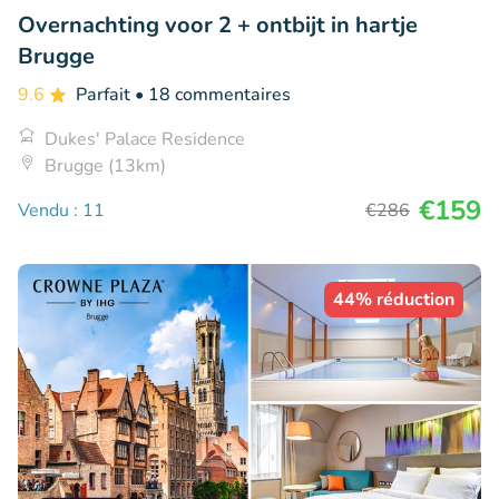
Overnachting voor 2 + ontbijt in hartje
Brugge
9.6
Parfait
• 18 commentaires
Dukes' Palace Residence
Brugge (13km)
€159
Vendu : 11
€286
44% réduction