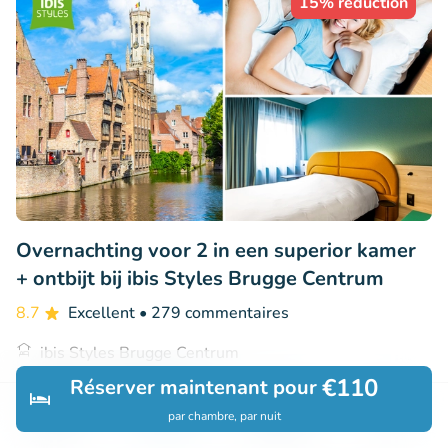
15% réduction
Overnachting voor 2 in een superior kamer
+ ontbijt bij ibis Styles Brugge Centrum
8.7
Excellent
• 279 commentaires
ibis Styles Brugge Centrum
Brugge (14km)
€110
Réserver maintenant pour
€139
Vendu : 167
€163
par chambre, par nuit
Découvrir
Rechercher
Réservations
Menu