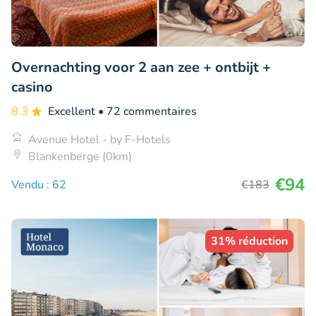
Overnachting voor 2 aan zee + ontbijt +
casino
8.3
Excellent
• 72 commentaires
Avenue Hotel - by F-Hotels
Blankenberge (0km)
€94
Vendu : 62
€183
31% réduction