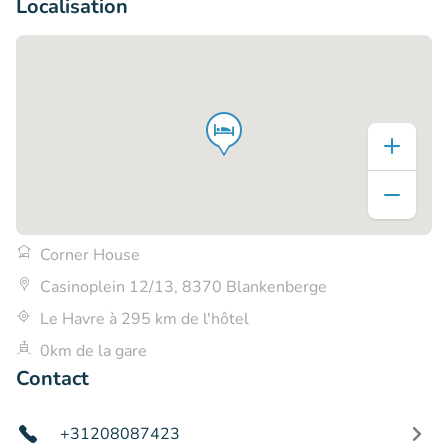
Localisation
Corner House
Casinoplein 12/13, 8370 Blankenberge
Le Havre à 295 km de l'hôtel
0km de la gare
Contact
+31208087423