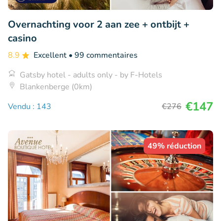
Overnachting voor 2 aan zee + ontbijt +
casino
8.9
Excellent
• 99 commentaires
Gatsby hotel - adults only - by F-Hotels
Blankenberge (0km)
€147
Vendu : 143
€276
49% réduction