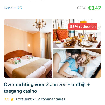
€147
Vendu : 75
€250
53% réduction
Overnachting voor 2 aan zee + ontbijt +
toegang casino
8.8
Excellent
• 92 commentaires