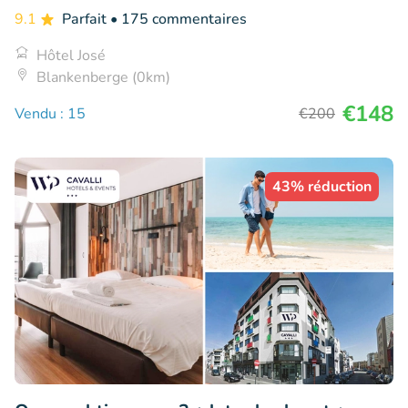
9.1
Parfait
• 175 commentaires
Hôtel José
Blankenberge (0km)
€148
Vendu : 15
€200
43% réduction