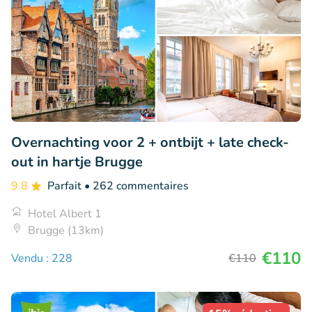
Overnachting voor 2 + ontbijt + late check-
out in hartje Brugge
9.8
Parfait
• 262 commentaires
Hotel Albert 1
Brugge (13km)
€110
Vendu : 228
€110