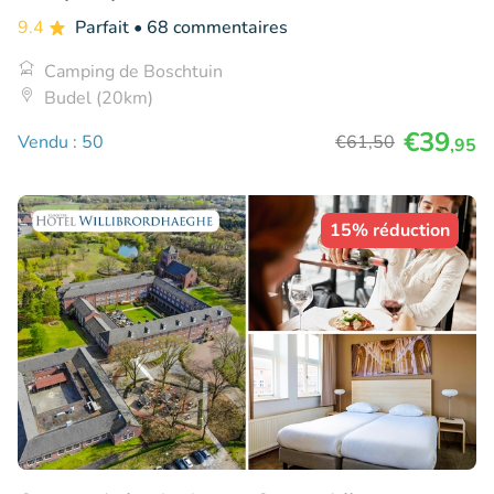
9.4
Parfait
• 68 commentaires
Camping de Boschtuin
Budel (20km)
€39
Vendu : 50
€61
,50
,95
15% réduction