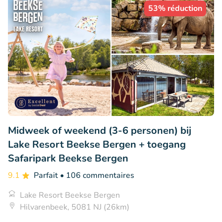
53% réduction
Midweek of weekend (3-6 personen) bij
Lake Resort Beekse Bergen + toegang
Safaripark Beekse Bergen
9.1
Parfait
• 106 commentaires
Lake Resort Beekse Bergen
Hilvarenbeek, 5081 NJ (26km)