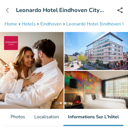
+31208087423
Leonardo Hotel Eindhoven City
Disponible jusqu'à 23:00 heures
Center
Home
Hotels
Eindhoven
Leonardo Hotel Eindhoven Ci
s
Photos
Localisation
Informations Sur L'hôtel