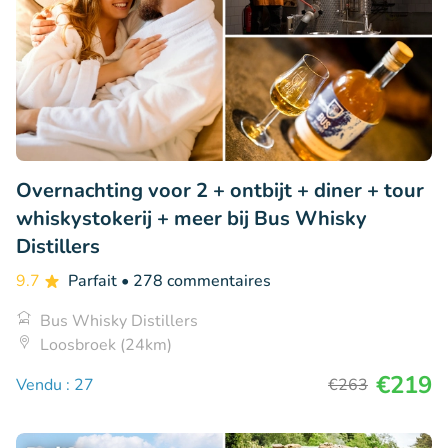
Overnachting voor 2 + ontbijt + diner + tour
whiskystokerij + meer bij Bus Whisky
Distillers
9.7
Parfait
• 278 commentaires
Bus Whisky Distillers
Loosbroek (24km)
€219
Vendu : 27
€263