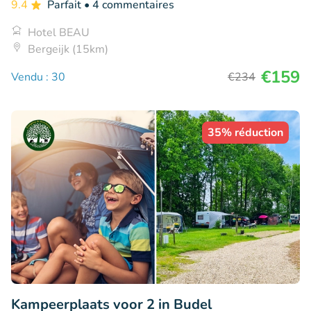
9.4
Parfait
• 4 commentaires
Hotel BEAU
Bergeijk (15km)
€159
Vendu : 30
€234
35% réduction
Kampeerplaats voor 2 in Budel