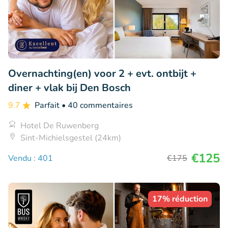
Overnachting(en) voor 2 + evt. ontbijt +
diner + vlak bij Den Bosch
9.7
Parfait
• 40 commentaires
Hotel De Ruwenberg
Sint-Michielsgestel (24km)
€125
Vendu : 401
€175
17% réduction