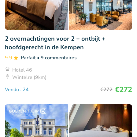
2 overnachtingen voor 2 + ontbijt +
hoofdgerecht in de Kempen
9.9
Parfait
• 9 commentaires
Hotel 46
Wintelre (9km)
€272
Vendu : 24
€272