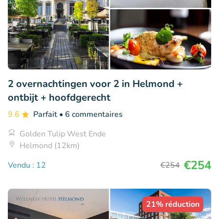
2 overnachtingen voor 2 in Helmond +
ontbijt + hoofdgerecht
9.6
Parfait
• 6 commentaires
Golden Tulip West Ende
Helmond (12km)
€254
Vendu : 12
€254
21% réduction