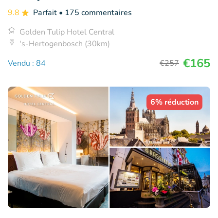
9.8
Parfait
• 175 commentaires
Golden Tulip Hotel Central
's-Hertogenbosch (30km)
€165
Vendu : 84
€257
6% réduction