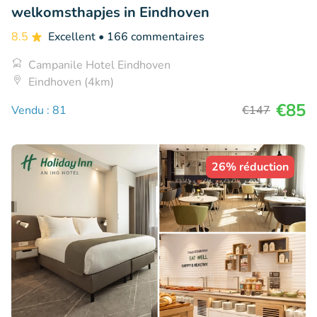
welkomsthapjes in Eindhoven
8.5
Excellent
• 166 commentaires
Campanile Hotel Eindhoven
Eindhoven (4km)
€85
Vendu : 81
€147
26% réduction