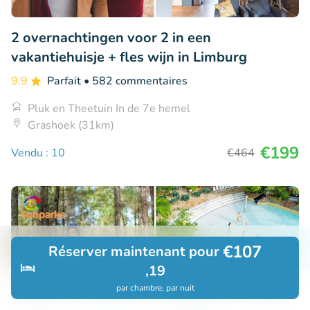
2 overnachtingen voor 2 in een
vakantiehuisje + fles wijn in Limburg
9.9
Parfait
• 582 commentaires
Pluk en Theetuin In de 7e hemel
Grashoek (31km)
€199
Vendu : 10
€464
€107
Réserver maintenant pour
,19
par chambre, par nuit
Découvrir
Rechercher
Réservations
Menu