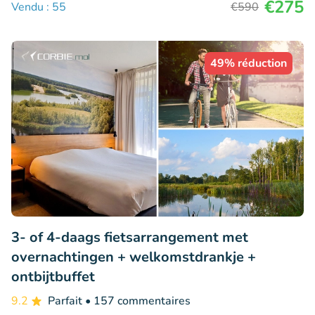
€275
Vendu : 55
€590
49% réduction
3- of 4-daags fietsarrangement met
overnachtingen + welkomstdrankje +
ontbijtbuffet
9.2
Parfait
• 157 commentaires