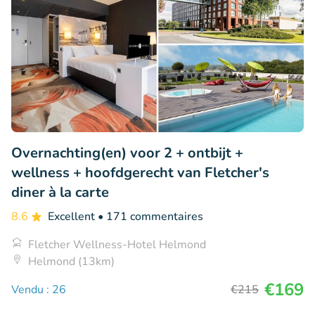
Overnachting(en) voor 2 + ontbijt +
wellness + hoofdgerecht van Fletcher's
diner à la carte
8.6
Excellent
• 171 commentaires
Fletcher Wellness-Hotel Helmond
Helmond (13km)
€169
Vendu : 26
€215