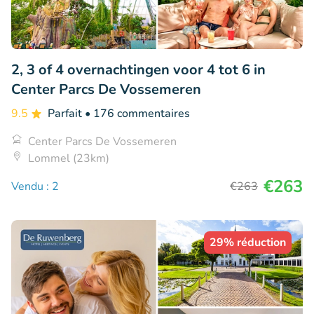
2, 3 of 4 overnachtingen voor 4 tot 6 in
Center Parcs De Vossemeren
9.5
Parfait
• 176 commentaires
Center Parcs De Vossemeren
Lommel (23km)
€263
Vendu : 2
€263
29% réduction