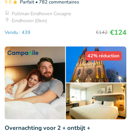
9.8
Parfait
• 782 commentaires
Pullman Eindhoven Cocagne
Eindhoven (0km)
€124
Vendu : 439
€142
42% réduction
Overnachting voor 2 + ontbijt +