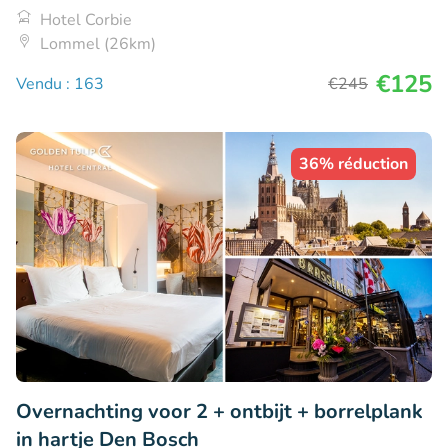
Hotel Corbie
Lommel (26km)
€125
Vendu : 163
€245
36% réduction
Overnachting voor 2 + ontbijt + borrelplank
in hartje Den Bosch