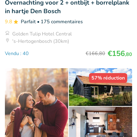
Overnachting voor 2 + ontbijt + borrelplank
in hartje Den Bosch
9.8
Parfait
• 175 commentaires
Golden Tulip Hotel Central
's-Hertogenbosch (30km)
€156
Vendu : 40
€166
,80
,80
57% réduction