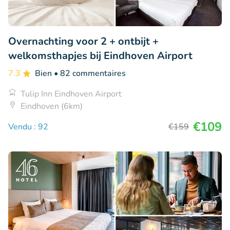
Overnachting voor 2 + ontbijt +
welkomsthapjes bij Eindhoven Airport
7.3
Bien
• 82 commentaires
Tulip Inn Eindhoven Airport
Eindhoven (6km)
€109
Vendu : 92
€159