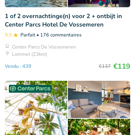
1 of 2 overnachtinge(n) voor 2 + ontbijt in
Center Parcs Hotel De Vossemeren
9.5
Parfait
• 176 commentaires
Center Parcs De Vossemeren
Lommel (23km)
€119
Vendu : 439
€137