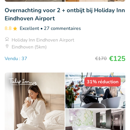
Overnachting voor 2 + ontbijt bij Holiday Inn
Eindhoven Airport
8.8
Excellent
• 27 commentaires
Holiday Inn Eindhoven Airport
Eindhoven (5km)
€125
Vendu : 37
€170
31% réduction