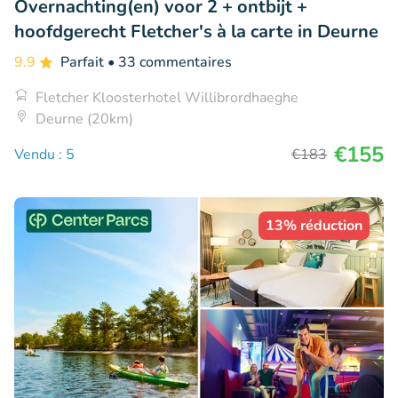
Overnachting(en) voor 2 + ontbijt +
hoofdgerecht Fletcher's à la carte in Deurne
9.9
Parfait
• 33 commentaires
Fletcher Kloosterhotel Willibrordhaeghe
Deurne (20km)
€155
Vendu : 5
€183
13% réduction