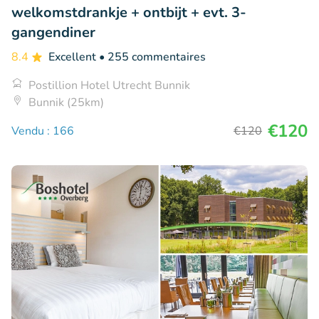
welkomstdrankje + ontbijt + evt. 3-
gangendiner
8.4
Excellent
• 255 commentaires
Postillion Hotel Utrecht Bunnik
Bunnik (25km)
€120
Vendu : 166
€120