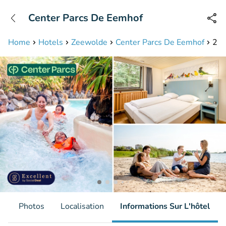
+31208087423
Center Parcs De Eemhof
Disponible jusqu'à 23:00 heures
Home
Hotels
Zeewolde
Center Parcs De Eemhof
2, 
s
Photos
Localisation
Informations Sur L'hôtel