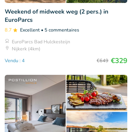
Weekend of midweek weg (2 pers.) in
EuroParcs
8.7
Excellent
• 5 commentaires
EuroParcs Bad Hulckesteijn
Nijkerk (4km)
€329
Vendu : 4
€649