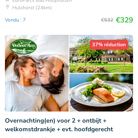
EuroParcs Bad Hoophuizen
Hulshorst (24km)
€329
Vendu : 7
€532
37% réduction
Overnachting(en) voor 2 + ontbijt +
welkomstdrankje + evt. hoofdgerecht