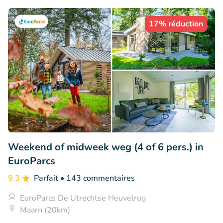
17% réduction
Weekend of midweek weg (4 of 6 pers.) in
EuroParcs
9.3
Parfait
• 143 commentaires
EuroParcs De Utrechtse Heuvelrug
Maarn (20km)