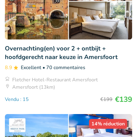
Overnachting(en) voor 2 + ontbijt +
hoofdgerecht naar keuze in Amersfoort
8.9
Excellent
• 70 commentaires
Fletcher Hotel-Restaurant Amersfoort
Amersfoort (13km)
€139
Vendu : 15
€199
14% réduction