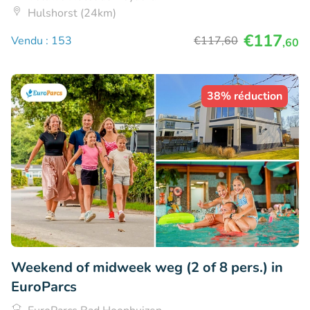
Hulshorst (24km)
€117
Vendu : 153
€117
,60
,60
38% réduction
Weekend of midweek weg (2 of 8 pers.) in
EuroParcs