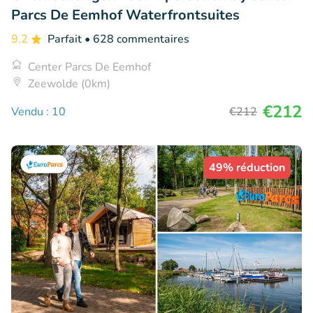
Parcs De Eemhof Waterfrontsuites
9.2
Parfait
• 628 commentaires
Center Parcs De Eemhof
Zeewolde (0km)
€212
Vendu : 10
€212
49% réduction