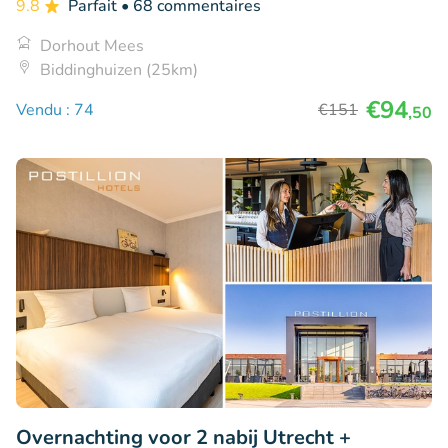
9.8
Parfait
• 68 commentaires
Dorhout Mees
Biddinghuizen (25km)
€94
Vendu : 74
€151
,50
Overnachting voor 2 nabij Utrecht +