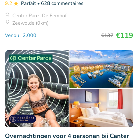
9.2
Parfait
• 628 commentaires
Center Parcs De Eemhof
Zeewolde (0km)
€119
Vendu : 2.000
€137
Overnachtingen voor 4 personen bij Center