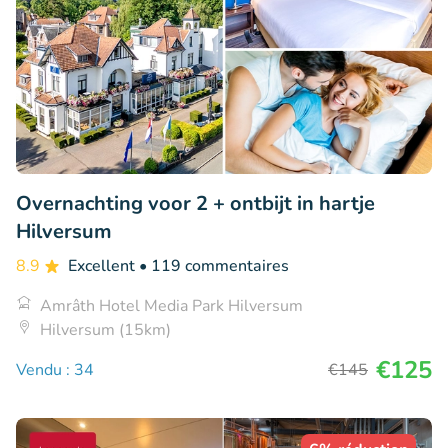
Overnachting voor 2 + ontbijt in hartje
Hilversum
8.9
Excellent
• 119 commentaires
Amrâth Hotel Media Park Hilversum
Hilversum (15km)
€125
Vendu : 34
€145