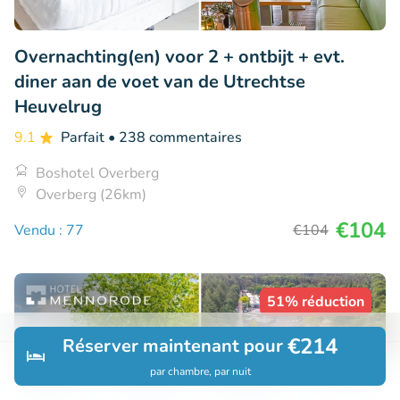
Overnachting(en) voor 2 + ontbijt + evt.
diner aan de voet van de Utrechtse
Heuvelrug
9.1
Parfait
• 238 commentaires
Boshotel Overberg
Overberg (26km)
€104
Vendu : 77
€104
51% réduction
€214
Réserver maintenant pour
par chambre, par nuit
Découvrir
Rechercher
Réservations
Menu