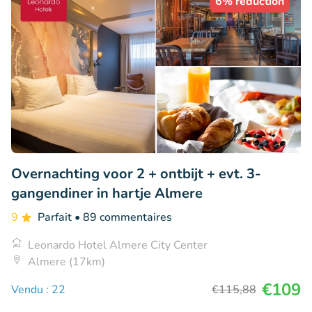
6% réduction
Overnachting voor 2 + ontbijt + evt. 3-
gangendiner in hartje Almere
9
Parfait
• 89 commentaires
Leonardo Hotel Almere City Center
Almere (17km)
€109
Vendu : 22
€115
,88