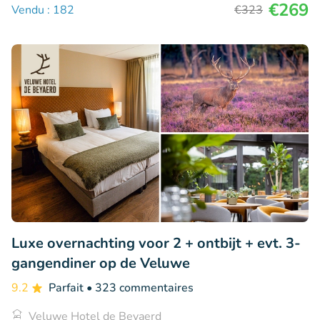
€269
Vendu : 182
€323
Luxe overnachting voor 2 + ontbijt + evt. 3-
gangendiner op de Veluwe
9.2
Parfait
• 323 commentaires
Veluwe Hotel de Beyaerd