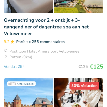
Overnachting voor 2 + ontbijt + 3-
gangendiner of dagentree spa aan het
Veluwemeer
9.2
Parfait
• 255 commentaires
Postillion Hotel Amersfoort Veluwemeer
Putten (9km)
€125
Vendu : 254
€125
30% réduction