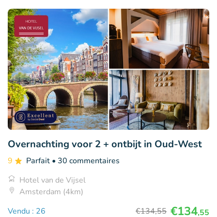
Overnachting voor 2 + ontbijt in Oud-West
9
Parfait
• 30 commentaires
Hotel van de Vijsel
Amsterdam (4km)
€134
Vendu : 26
€134
,55
,55