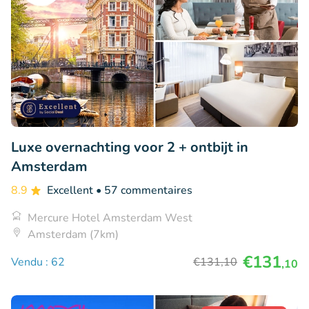
Luxe overnachting voor 2 + ontbijt in
Amsterdam
8.9
Excellent
• 57 commentaires
Mercure Hotel Amsterdam West
Amsterdam (7km)
€131
Vendu : 62
€131
,10
,10