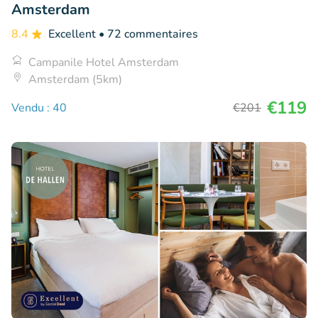
Amsterdam
8.4
Excellent
• 72 commentaires
Campanile Hotel Amsterdam
Amsterdam (5km)
€119
Vendu : 40
€201