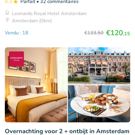
9.3
Parfait
• 32 commentaires
Leonardo Royal Hotel Amsterdam
Amsterdam (0km)
€120
Vendu : 18
€133
,50
,15
Overnachting voor 2 + ontbijt in Amsterdam