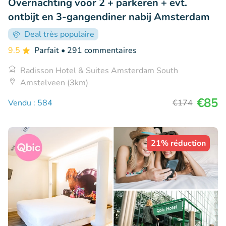
Overnachting voor 2 + parkeren + evt.
ontbijt en 3-gangendiner nabij Amsterdam
Deal très populaire
9.5
Parfait
• 291 commentaires
Radisson Hotel & Suites Amsterdam South
Amstelveen (3km)
€85
Vendu : 584
€174
21% réduction