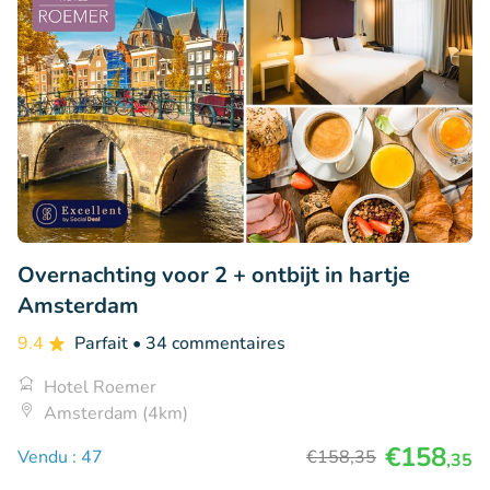
Overnachting voor 2 + ontbijt in hartje
Amsterdam
9.4
Parfait
• 34 commentaires
Hotel Roemer
Amsterdam (4km)
€158
Vendu : 47
€158
,35
,35