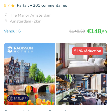
9.7
Parfait
• 201 commentaires
The Manor Amsterdam
Amsterdam (2km)
€148
Vendu : 6
€148
,59
,59
51% réduction