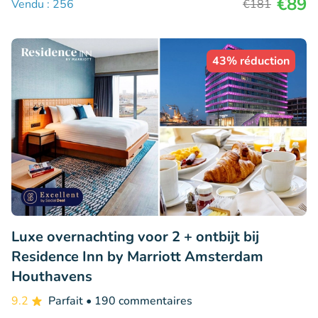
€89
Vendu : 256
€181
43% réduction
Luxe overnachting voor 2 + ontbijt bij
Residence Inn by Marriott Amsterdam
Houthavens
9.2
Parfait
• 190 commentaires