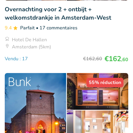
Overnachting voor 2 + ontbijt +
welkomstdrankje in Amsterdam-West
9.4
Parfait
• 17 commentaires
Hotel De Hallen
Amsterdam (5km)
€162
Vendu : 17
€162
,60
,60
55% réduction