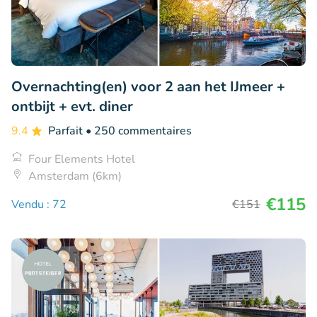
Overnachting(en) voor 2 aan het IJmeer +
ontbijt + evt. diner
9.4
Parfait
• 250 commentaires
Four Elements Hotel
Amsterdam (6km)
€115
Vendu : 72
€151