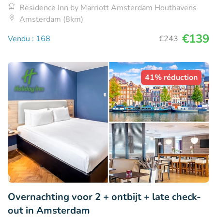
Residence Inn by Marriott Amsterdam Houthavens
Amsterdam (8km)
€139
Vendu : 168
€243
41% réduction
Overnachting voor 2 + ontbijt + late check-
out in Amsterdam