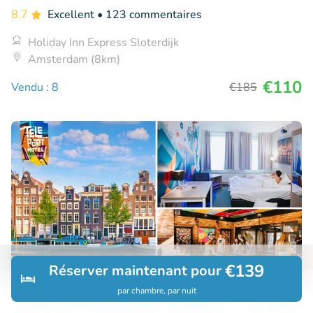
8.7
Excellent
• 123 commentaires
Holiday Inn Express Sloterdijk
Amsterdam (8km)
€110
Vendu : 8
€185
€139
Réserver maintenant pour
par chambre, par nuit
Découvrir
Rechercher
Réservations
Menu