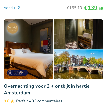
€139
Vendu : 2
€155
,10
,59
Overnachting voor 2 + ontbijt in hartje
Amsterdam
9.8
Parfait
• 33 commentaires