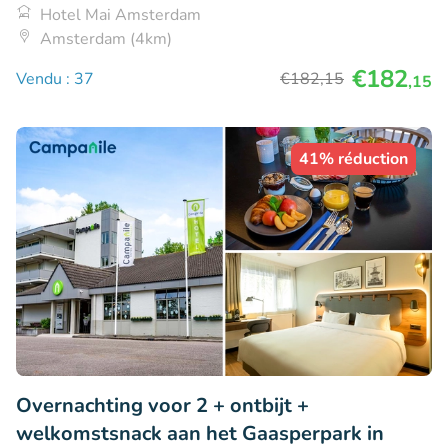
Hotel Mai Amsterdam
Amsterdam (4km)
€182
Vendu : 37
€182
,15
,15
41% réduction
Overnachting voor 2 + ontbijt +
welkomstsnack aan het Gaasperpark in