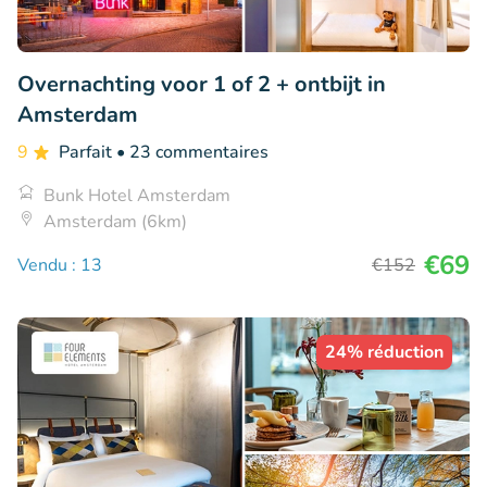
Overnachting voor 1 of 2 + ontbijt in
Amsterdam
9
Parfait
• 23 commentaires
Bunk Hotel Amsterdam
Amsterdam (6km)
€69
Vendu : 13
€152
24% réduction