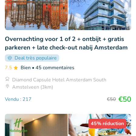
Overnachting voor 1 of 2 + ontbijt + gratis
parkeren + late check-out nabij Amsterdam
Deal très populaire
7.5
Bien
• 45 commentaires
Diamond Capsule Hotel Amsterdam South
Amstelveen (3km)
€50
Vendu : 217
€50
45% réduction