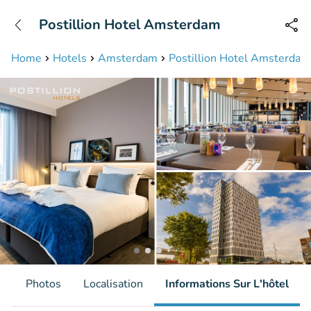
+31208087423
Postillion Hotel Amsterdam
Disponible jusqu'à 23:00 heures
Home
Hotels
Amsterdam
Postillion Hotel Amsterdam
s
Photos
Localisation
Informations Sur L'hôtel