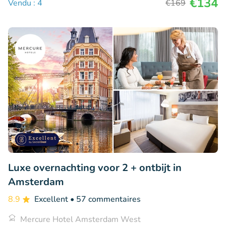
€134
Vendu : 4
€169
Luxe overnachting voor 2 + ontbijt in
Amsterdam
8.9
Excellent
• 57 commentaires
Mercure Hotel Amsterdam West