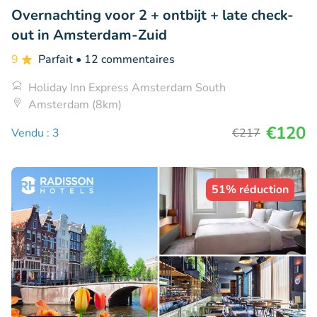
Overnachting voor 2 + ontbijt + late check-
out in Amsterdam-Zuid
9
Parfait
• 12 commentaires
Holiday Inn Express Amsterdam South
Amsterdam (8km)
€120
Vendu : 3
€217
51% réduction