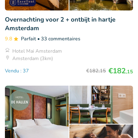
Overnachting voor 2 + ontbijt in hartje
Amsterdam
9.8
Parfait
• 33 commentaires
Hotel Mai Amsterdam
Amsterdam (3km)
€182
Vendu : 37
€182
,15
,15