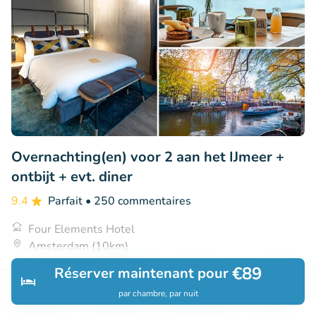
Overnachting(en) voor 2 aan het IJmeer +
ontbijt + evt. diner
9.4
Parfait
• 250 commentaires
Four Elements Hotel
Amsterdam (10km)
€89
€115
Réserver maintenant pour
Vendu : 72
€151
par chambre, par nuit
Découvrir
Rechercher
Réservations
Menu