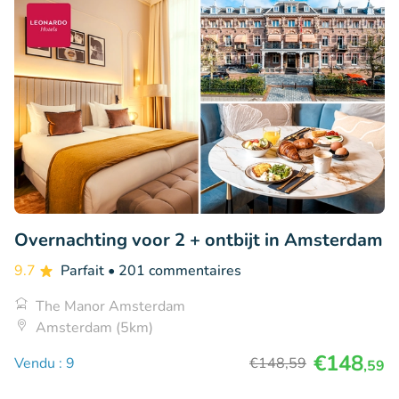
Overnachting voor 2 + ontbijt in Amsterdam
9.7
Parfait
• 201 commentaires
The Manor Amsterdam
Amsterdam (5km)
€148
Vendu : 9
€148
,59
,59