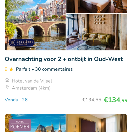
Overnachting voor 2 + ontbijt in Oud-West
9
Parfait
• 30 commentaires
Hotel van de Vijsel
Amsterdam (4km)
€134
Vendu : 26
€134
,55
,55