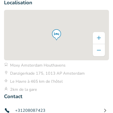
Localisation
Moxy Amsterdam Houthavens
Danzigerkade 175, 1013 AP Amsterdam
Le Havre à 465 km de l'hôtel
2km de la gare
Contact
+31208087423