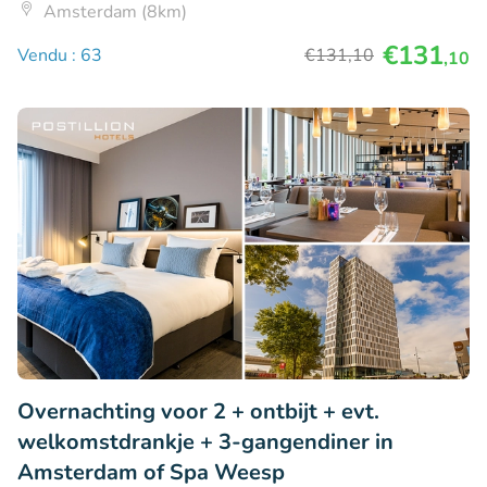
Amsterdam (8km)
€131
Vendu : 63
€131
,10
,10
Overnachting voor 2 + ontbijt + evt.
welkomstdrankje + 3-gangendiner in
Amsterdam of Spa Weesp