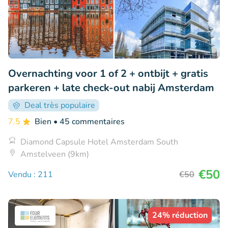
Overnachting voor 1 of 2 + ontbijt + gratis
parkeren + late check-out nabij Amsterdam
Deal très populaire
7.5
Bien
• 45 commentaires
Diamond Capsule Hotel Amsterdam South
Amstelveen (9km)
€50
Vendu : 211
€50
24% réduction