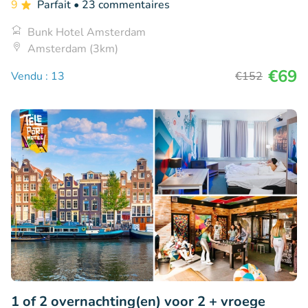
9
Parfait
• 23 commentaires
Bunk Hotel Amsterdam
Amsterdam (3km)
€69
Vendu : 13
€152
1 of 2 overnachting(en) voor 2 + vroege