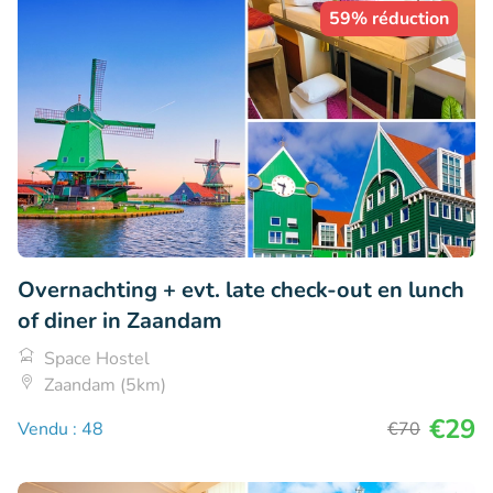
59% réduction
Overnachting + evt. late check-out en lunch
of diner in Zaandam
Space Hostel
Zaandam (5km)
€29
Vendu : 48
€70