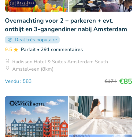
Overnachting voor 2 + parkeren + evt.
ontbijt en 3-gangendiner nabij Amsterdam
Deal très populaire
9.5
Parfait
• 291 commentaires
Radisson Hotel & Suites Amsterdam South
Amstelveen (8km)
€85
Vendu : 583
€174