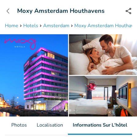
+31208087423
Moxy Amsterdam Houthavens
Disponible jusqu'à 23:00 heures
Home
Hotels
Amsterdam
Moxy Amsterdam Houthave
s
Photos
Localisation
Informations Sur L'hôtel