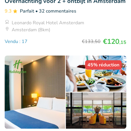
Overnachting voor 2 + ontbijt in Amsterdam
9.3
Parfait
• 32 commentaires
Leonardo Royal Hotel Amsterdam
Amsterdam (8km)
€120
Vendu : 17
€133
,50
,15
45% réduction