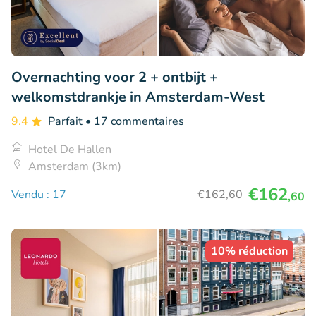
Overnachting voor 2 + ontbijt +
welkomstdrankje in Amsterdam-West
9.4
Parfait
• 17 commentaires
Hotel De Hallen
Amsterdam (3km)
€162
Vendu : 17
€162
,60
,60
10% réduction