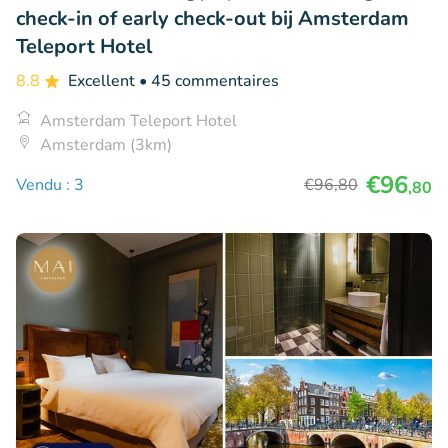
check-in of early check-out bij Amsterdam
Teleport Hotel
8.8
Excellent
• 45 commentaires
Amsterdam Teleport Hotel
Amsterdam (3km)
€96
Vendu : 3
€96
,80
,80