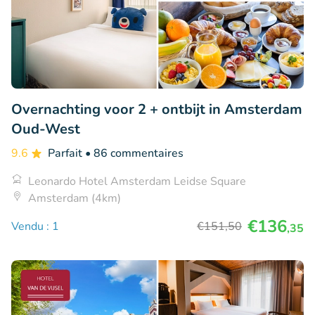
Overnachting voor 2 + ontbijt in Amsterdam
Oud-West
9.6
Parfait
• 86 commentaires
Leonardo Hotel Amsterdam Leidse Square
Amsterdam (4km)
€136
Vendu : 1
€151
,50
,35