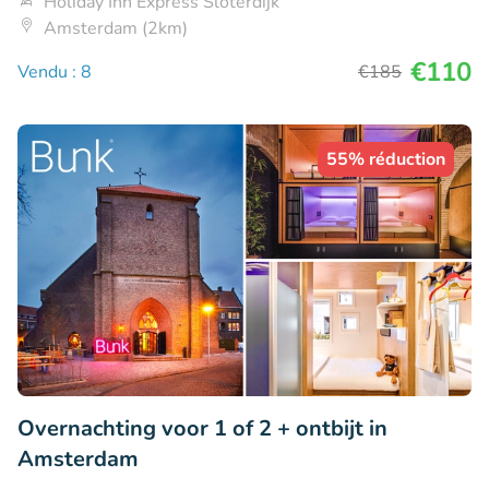
Holiday Inn Express Sloterdijk
Amsterdam (2km)
€110
Vendu : 8
€185
55% réduction
Overnachting voor 1 of 2 + ontbijt in
Amsterdam