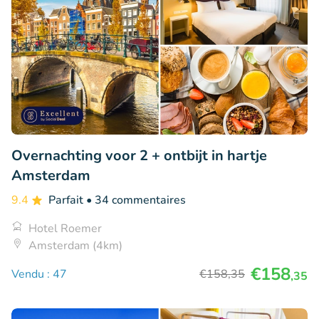
Overnachting voor 2 + ontbijt in hartje
Amsterdam
9.4
Parfait
• 34 commentaires
Hotel Roemer
Amsterdam (4km)
€158
Vendu : 47
€158
,35
,35