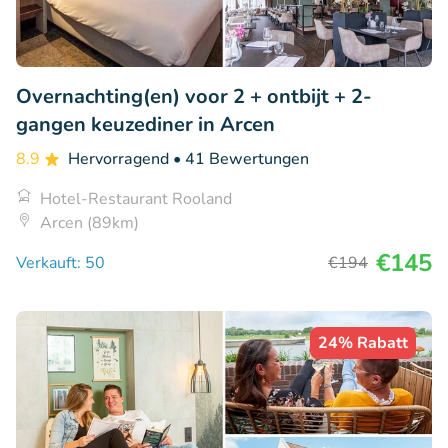
Overnachting(en) voor 2 + ontbijt + 2-
gangen keuzediner in Arcen
8.9
Hervorragend
• 41 Bewertungen
Hotel-Restaurant Rooland
Arcen (89km)
€145
Verkauft: 50
€194
24% Rabatt