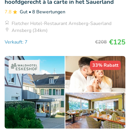
hoofdgerecht à la carte in het Sauerland
7.8
Gut
• 8 Bewertungen
Fletcher Hotel-Restaurant Arnsberg-Sauerland
Arnsberg (34km)
€125
Verkauft: 7
€208
33% Rabatt