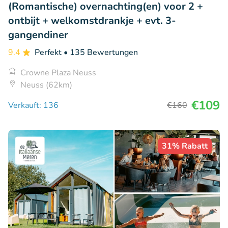
(Romantische) overnachting(en) voor 2 +
ontbijt + welkomstdrankje + evt. 3-
gangendiner
9.4
Perfekt
• 135 Bewertungen
Crowne Plaza Neuss
Neuss (62km)
€109
Verkauft: 136
€160
31% Rabatt