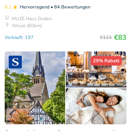
8.1
Hervorragend
• 84 Bewertungen
MUZE Haus Duden
Wesel (60km)
€83
Verkauft: 197
€123
29% Rabatt