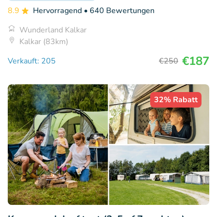
8.9
Hervorragend
• 640 Bewertungen
Wunderland Kalkar
Kalkar (83km)
€187
Verkauft: 205
€250
32% Rabatt