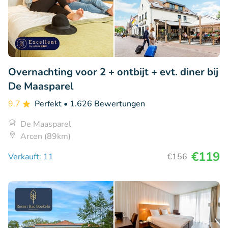
Overnachting voor 2 + ontbijt + evt. diner bij
De Maasparel
9.7
Perfekt
• 1.626 Bewertungen
De Maasparel
Arcen (89km)
€119
Verkauft: 11
€156