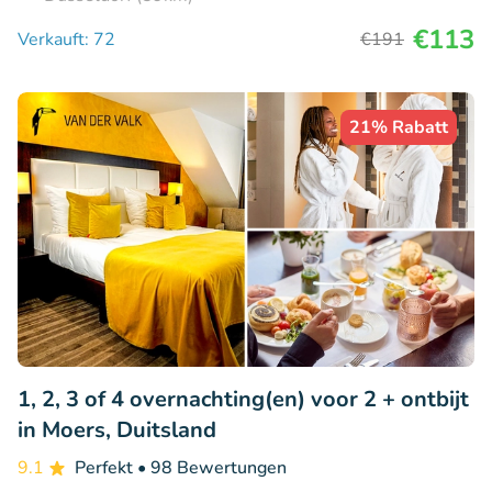
€113
Verkauft: 72
€191
21% Rabatt
1, 2, 3 of 4 overnachting(en) voor 2 + ontbijt
in Moers, Duitsland
9.1
Perfekt
• 98 Bewertungen