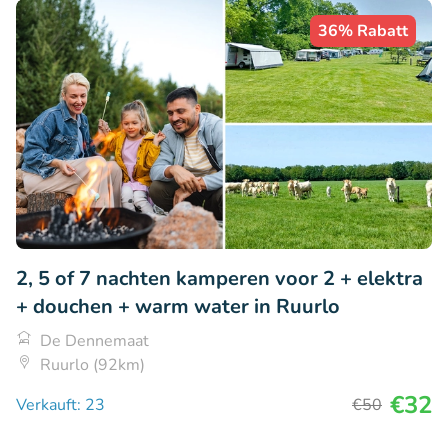
36% Rabatt
2, 5 of 7 nachten kamperen voor 2 + elektra
+ douchen + warm water in Ruurlo
De Dennemaat
Ruurlo (92km)
€32
Verkauft: 23
€50