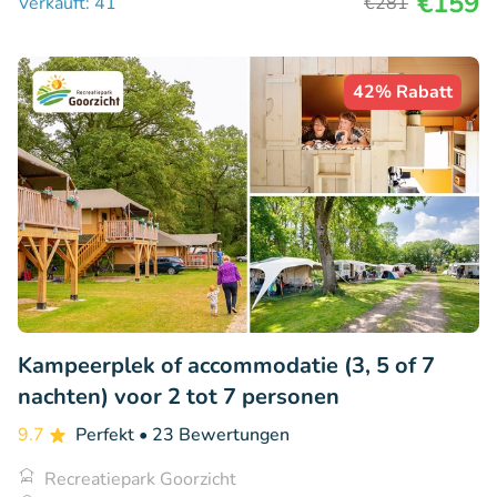
€159
Verkauft: 41
€281
42% Rabatt
Kampeerplek of accommodatie (3, 5 of 7
nachten) voor 2 tot 7 personen
9.7
Perfekt
• 23 Bewertungen
Recreatiepark Goorzicht