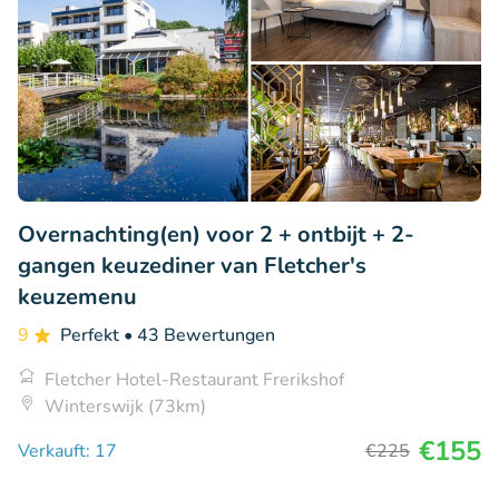
Overnachting(en) voor 2 + ontbijt + 2-
gangen keuzediner van Fletcher's
keuzemenu
9
Perfekt
• 43 Bewertungen
Fletcher Hotel-Restaurant Frerikshof
Winterswijk (73km)
€155
Verkauft: 17
€225