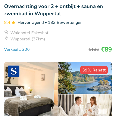
Overnachting voor 2 + ontbijt + sauna en
zwembad in Wuppertal
8.4
Hervorragend
• 133 Bewertungen
Waldhotel Eskeshof
Wuppertal (37km)
€89
Verkauft: 206
€132
39% Rabatt