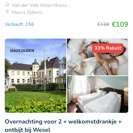
Van der Valk Hotel Moers
Moers (59km)
€109
Verkauft: 156
€138
33% Rabatt
Overnachting voor 2 + welkomstdrankje +
ontbijt bij Wesel