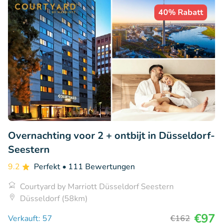
40% Rabatt
Overnachting voor 2 + ontbijt in Düsseldorf-
Seestern
9.2
Perfekt
• 111 Bewertungen
Courtyard by Marriott Düsseldorf Seestern
Düsseldorf (58km)
€97
Verkauft: 57
€162