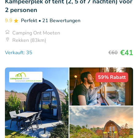
Kampeerplek of tent (2, 5 of 7 nachten) voor
2 personen
9.9
Perfekt
• 21 Bewertungen
Camping Ont Moeten
Rekken (83km)
€41
Verkauft: 35
€60
59% Rabatt