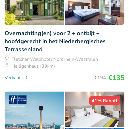
Overnachting(en) voor 2 + ontbijt +
hoofdgerecht in het Niederbergisches
Terrassenland
Fletcher Waldhotel Nordrhein-Westfalen
Heiligenhaus (39km)
€135
Verkauft: 0
€194
41% Rabatt