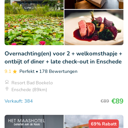
Overnachting(en) voor 2 + welkomsthapje +
ontbijt of diner + late check-out in Enschede
9.1
Perfekt
• 178 Bewertungen
Resort Bad Boekelo
Enschede (89km)
€89
Verkauft: 384
€89
69% Rabatt