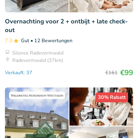
Overnachting voor 2 + ontbijt + late check-
out
7.3
Gut
• 12 Bewertungen
Silonce Radevormwald
Radevormwald (37km)
€99
Verkauft: 37
€161
30% Rabatt