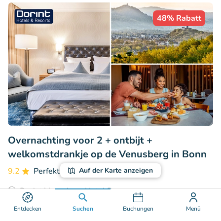
48% Rabatt
Overnachting voor 2 + ontbijt +
welkomstdrankje op de Venusberg in Bonn
9.2
Perfekt
• 46 Bewertungen
Auf der Karte anzeigen
Dorint Venusberg Hotel Bonn
Bonn (93km)
Entdecken
Suchen
Buchungen
Menü