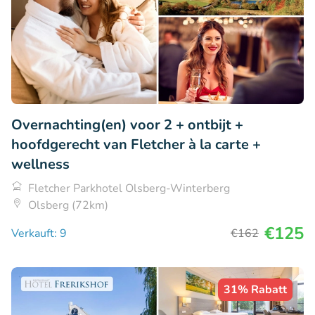
Overnachting(en) voor 2 + ontbijt +
hoofdgerecht van Fletcher à la carte +
wellness
Fletcher Parkhotel Olsberg-Winterberg
Olsberg (72km)
€125
Verkauft: 9
€162
31% Rabatt