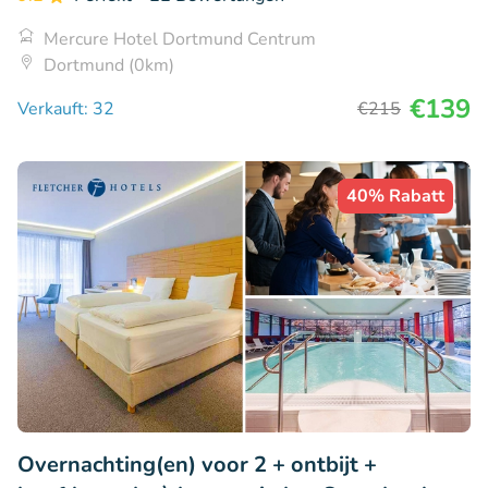
Mercure Hotel Dortmund Centrum
Dortmund (0km)
€139
Verkauft: 32
€215
40% Rabatt
Overnachting(en) voor 2 + ontbijt +