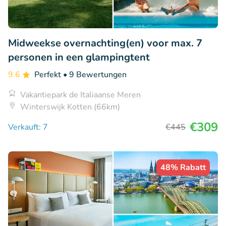
Midweekse overnachting(en) voor max. 7
personen in een glampingtent
9.6
Perfekt
• 9 Bewertungen
Vakantiepark de Italiaanse Meren
Winterswijk Kotten (66km)
€309
Verkauft: 7
€445
48% Rabatt