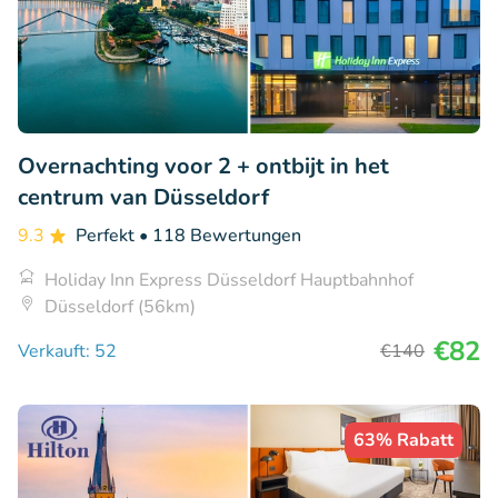
Overnachting voor 2 + ontbijt in het
centrum van Düsseldorf
9.3
Perfekt
• 118 Bewertungen
Holiday Inn Express Düsseldorf Hauptbahnhof
Düsseldorf (56km)
€82
Verkauft: 52
€140
63% Rabatt