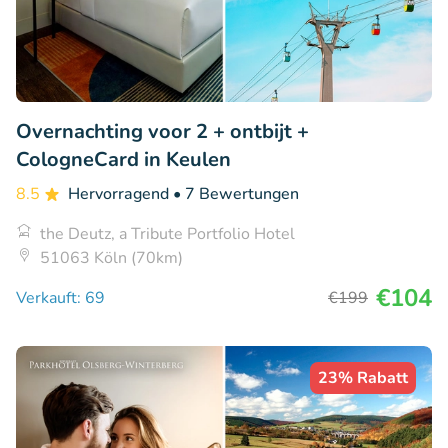
Overnachting voor 2 + ontbijt +
CologneCard in Keulen
8.5
Hervorragend
• 7 Bewertungen
the Deutz, a Tribute Portfolio Hotel
51063 Köln (70km)
€104
Verkauft: 69
€199
23% Rabatt