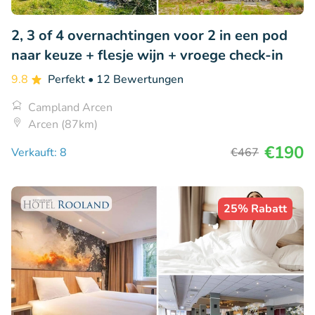
2, 3 of 4 overnachtingen voor 2 in een pod
naar keuze + flesje wijn + vroege check-in
9.8
Perfekt
• 12 Bewertungen
Campland Arcen
Arcen (87km)
€190
Verkauft: 8
€467
25% Rabatt