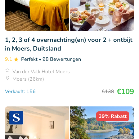
1, 2, 3 of 4 overnachting(en) voor 2 + ontbijt
in Moers, Duitsland
9.1
Perfekt
• 98 Bewertungen
Van der Valk Hotel Moers
Moers (26km)
€109
Verkauft: 156
€138
39% Rabatt