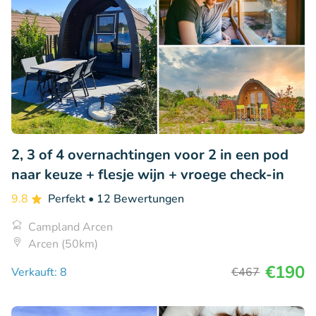
2, 3 of 4 overnachtingen voor 2 in een pod
naar keuze + flesje wijn + vroege check-in
9.8
Perfekt
• 12 Bewertungen
Campland Arcen
Arcen (50km)
€190
Verkauft: 8
€467