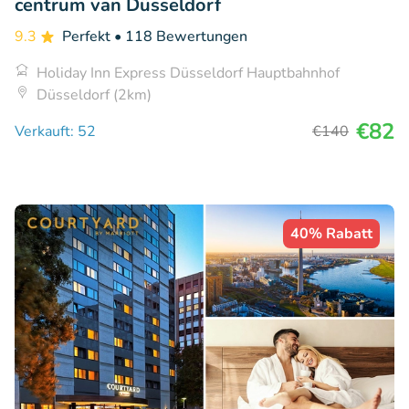
centrum van Düsseldorf
9.3
Perfekt
• 118 Bewertungen
Holiday Inn Express Düsseldorf Hauptbahnhof
Düsseldorf (2km)
€82
Verkauft: 52
€140
40% Rabatt