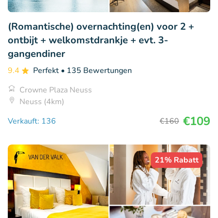
(Romantische) overnachting(en) voor 2 +
ontbijt + welkomstdrankje + evt. 3-
gangendiner
9.4
Perfekt
• 135 Bewertungen
Crowne Plaza Neuss
Neuss (4km)
€109
Verkauft: 136
€160
21% Rabatt