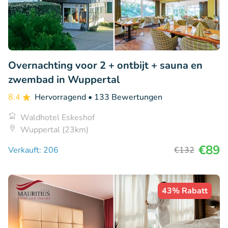
Overnachting voor 2 + ontbijt + sauna en
zwembad in Wuppertal
8.4
Hervorragend
• 133 Bewertungen
Waldhotel Eskeshof
Wuppertal (23km)
€89
Verkauft: 206
€132
43% Rabatt