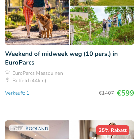
Weekend of midweek weg (10 pers.) in
EuroParcs
EuroParcs Maasduinen
Belfeld (44km)
€599
Verkauft: 1
€1407
25% Rabatt