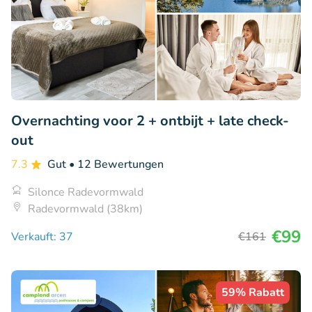
Overnachting voor 2 + ontbijt + late check-
out
7.3
Gut
• 12 Bewertungen
Silonce Radevormwald
Radevormwald (38km)
€99
Verkauft: 37
€161
59% Rabatt