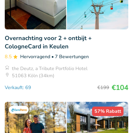
Overnachting voor 2 + ontbijt +
CologneCard in Keulen
8.5
Hervorragend
• 7 Bewertungen
the Deutz, a Tribute Portfolio Hotel
51063 Köln (34km)
€104
Verkauft: 69
€199
57% Rabatt