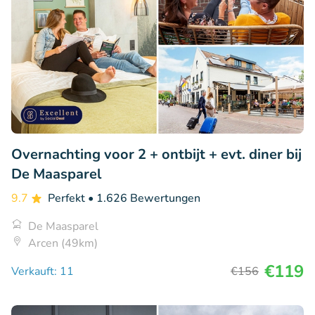
Overnachting voor 2 + ontbijt + evt. diner bij
De Maasparel
9.7
Perfekt
• 1.626 Bewertungen
De Maasparel
Arcen (49km)
€119
Verkauft: 11
€156