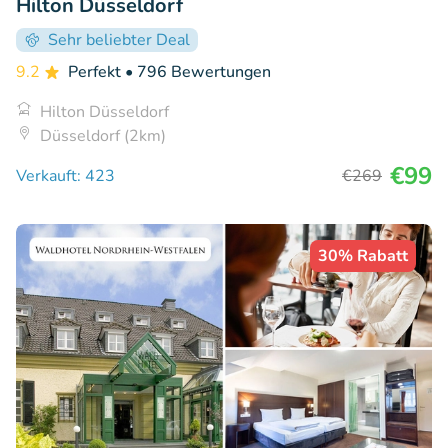
Hilton Düsseldorf
Sehr beliebter Deal
9.2
Perfekt
• 796 Bewertungen
Hilton Düsseldorf
Düsseldorf (2km)
€99
Verkauft: 423
€269
30% Rabatt