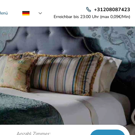
+31208087423
enü
Erreichbar bis 23:00 Uhr (max 0,09€/Min)
Anzahl Zimmer: