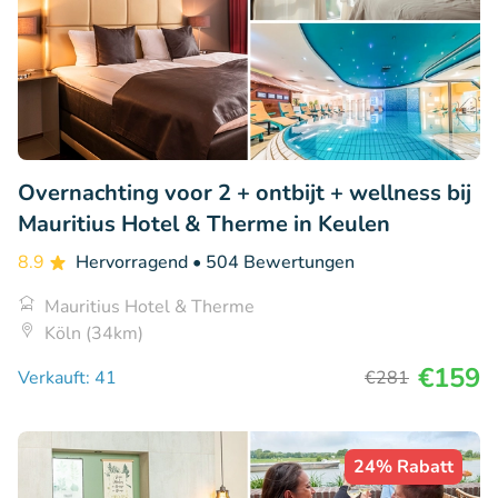
Overnachting voor 2 + ontbijt + wellness bij
Mauritius Hotel & Therme in Keulen
8.9
Hervorragend
• 504 Bewertungen
Mauritius Hotel & Therme
Köln (34km)
€159
Verkauft: 41
€281
24% Rabatt