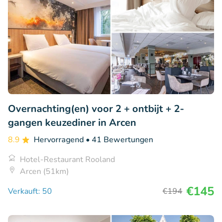
Overnachting(en) voor 2 + ontbijt + 2-
gangen keuzediner in Arcen
8.9
Hervorragend
• 41 Bewertungen
Hotel-Restaurant Rooland
Arcen (51km)
€145
Verkauft: 50
€194