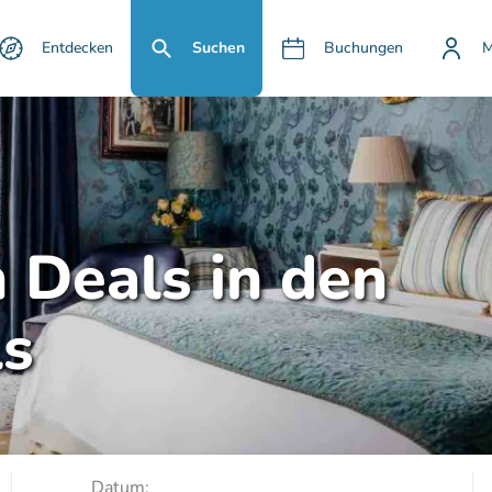
Entdecken
Suchen
Buchungen
M
n Deals in den
ls
Datum: