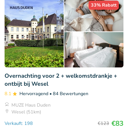
33% Rabatt
Overnachting voor 2 + welkomstdrankje +
ontbijt bij Wesel
8.1
Hervorragend
• 84 Bewertungen
MUZE Haus Duden
Wesel (51km)
€83
Verkauft: 198
€123