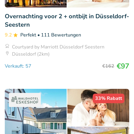
Overnachting voor 2 + ontbijt in Düsseldorf-
Seestern
9.2
Perfekt
• 111 Bewertungen
Courtyard by Marriott Düsseldorf Seestern
Düsseldorf (2km)
€97
Verkauft: 57
€162
33% Rabatt