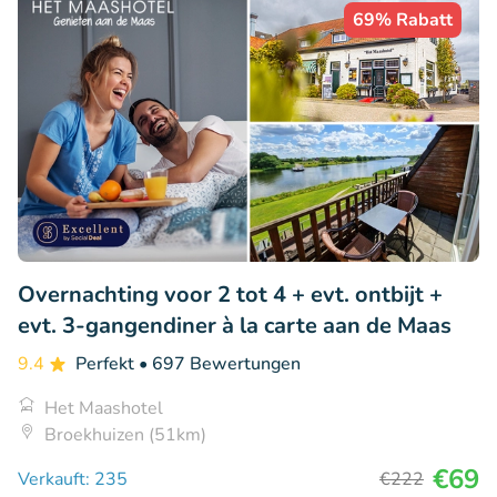
69% Rabatt
Overnachting voor 2 tot 4 + evt. ontbijt +
evt. 3-gangendiner à la carte aan de Maas
9.4
Perfekt
• 697 Bewertungen
Het Maashotel
Broekhuizen (51km)
€69
Verkauft: 235
€222