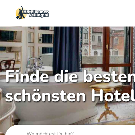
Finde die beste
schönsten Hote
Wo möchtest Du hin?