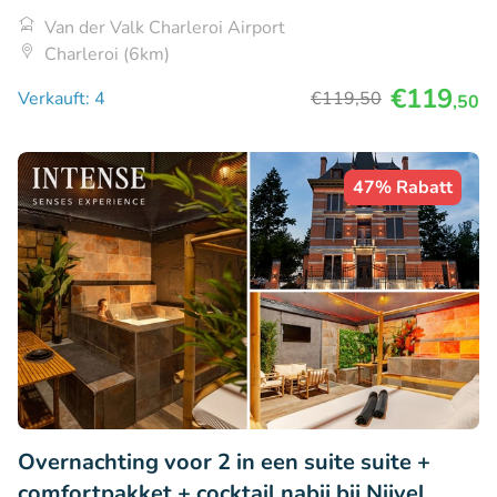
Van der Valk Charleroi Airport
Charleroi (6km)
€119
Verkauft: 4
€119
,50
,50
47% Rabatt
Overnachting voor 2 in een suite suite +
comfortpakket + cocktail nabij bij Nijvel