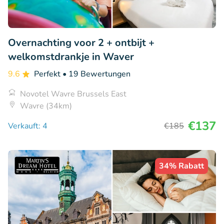
Overnachting voor 2 + ontbijt +
welkomstdrankje in Waver
9.6
Perfekt
• 19 Bewertungen
Novotel Wavre Brussels East
Wavre (34km)
€137
Verkauft: 4
€185
34% Rabatt