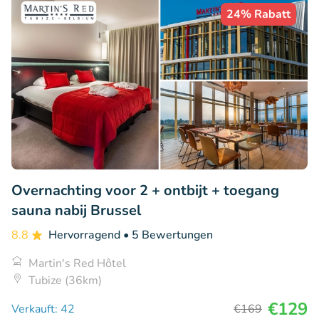
24% Rabatt
Overnachting voor 2 + ontbijt + toegang
sauna nabij Brussel
8.8
Hervorragend
• 5 Bewertungen
Martin's Red Hôtel
Tubize (36km)
€129
Verkauft: 42
€169