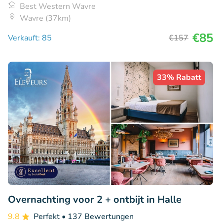
Best Western Wavre
Wavre (37km)
€85
Verkauft: 85
€157
33% Rabatt
Overnachting voor 2 + ontbijt in Halle
9.8
Perfekt
• 137 Bewertungen