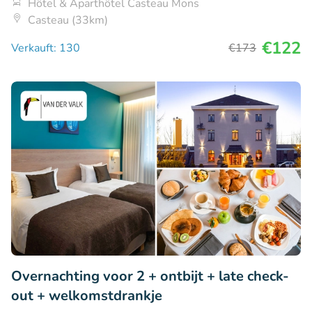
Hôtel & Aparthôtel Casteau Mons
Casteau (33km)
€122
Verkauft: 130
€173
Overnachting voor 2 + ontbijt + late check-
out + welkomstdrankje