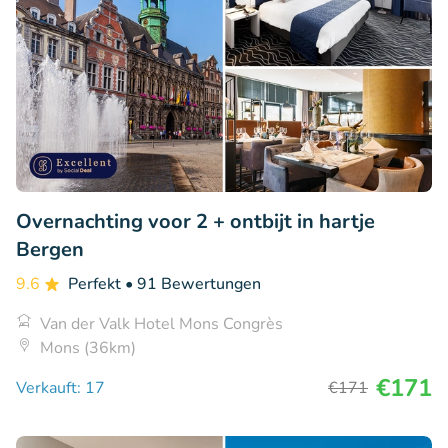
Overnachting voor 2 + ontbijt in hartje
Bergen
9.6
Perfekt
• 91 Bewertungen
Van der Valk Hotel Mons Congrès
Mons (36km)
€171
Verkauft: 17
€171