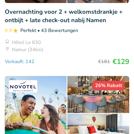
Overnachting voor 2 + welkomstdrankje +
ontbijt + late check-out nabij Namen
9.9
Perfekt
• 43 Bewertungen
Hôtel Le 830
Namur (34km)
€129
Verkauft: 142
€181
26% Rabatt