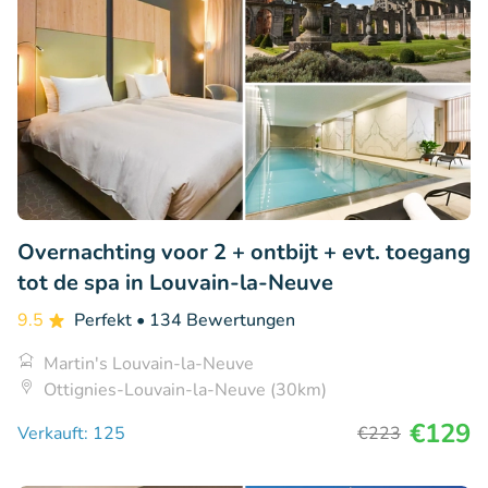
Overnachting voor 2 + ontbijt + evt. toegang
tot de spa in Louvain-la-Neuve
9.5
Perfekt
• 134 Bewertungen
Martin's Louvain-la-Neuve
Ottignies-Louvain-la-Neuve (30km)
€129
Verkauft: 125
€223