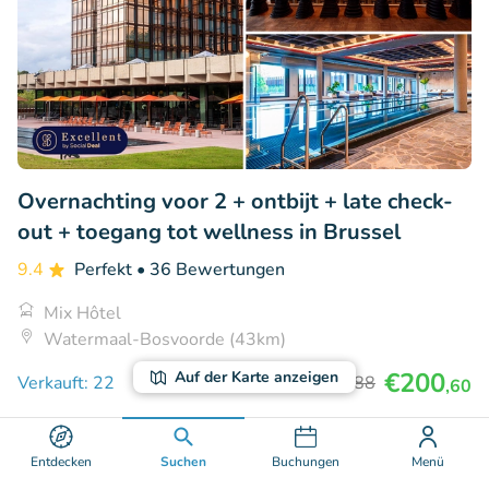
Overnachting voor 2 + ontbijt + late check-
out + toegang tot wellness in Brussel
9.4
Perfekt
• 36 Bewertungen
Mix Hôtel
Watermaal-Bosvoorde (43km)
€200
Auf der Karte anzeigen
Verkauft: 22
€272
,88
,60
Entdecken
Suchen
Buchungen
Menü
26% Rabatt