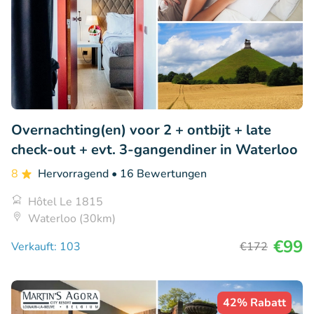
Overnachting(en) voor 2 + ontbijt + late
check-out + evt. 3-gangendiner in Waterloo
8
Hervorragend
• 16 Bewertungen
Hôtel Le 1815
Waterloo (30km)
€99
Verkauft: 103
€172
42% Rabatt