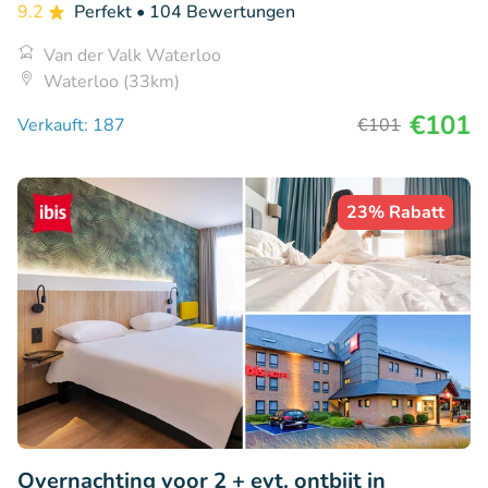
9.2
Perfekt
• 104 Bewertungen
Van der Valk Waterloo
Waterloo (33km)
€101
Verkauft: 187
€101
23% Rabatt
Overnachting voor 2 + evt. ontbijt in