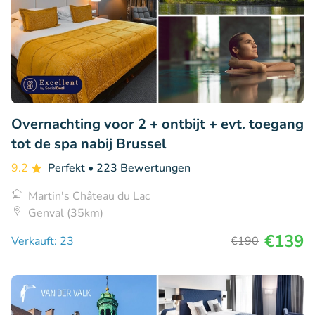
Overnachting voor 2 + ontbijt + evt. toegang
tot de spa nabij Brussel
9.2
Perfekt
• 223 Bewertungen
Martin's Château du Lac
Genval (35km)
€139
Verkauft: 23
€190