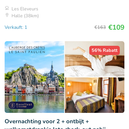
Les Eleveurs
Halle (38km)
€109
Verkauft: 1
€163
56% Rabatt
Overnachting voor 2 + ontbijt +