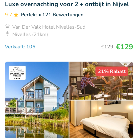
Luxe overnachting voor 2 + ontbijt in Nijvel
9.7
Perfekt
• 121 Bewertungen
Van Der Valk Hotel Nivelles-Sud
Nivelles (21km)
€129
Verkauft: 106
€129
21% Rabatt