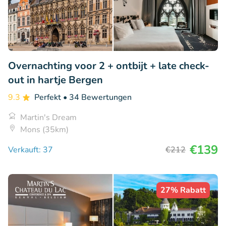
Overnachting voor 2 + ontbijt + late check-
out in hartje Bergen
9.3
Perfekt
• 34 Bewertungen
Martin's Dream
Mons (35km)
€139
Verkauft: 37
€212
27% Rabatt