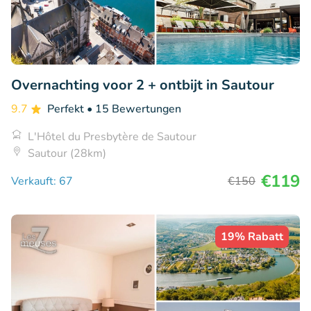
Overnachting voor 2 + ontbijt in Sautour
9.7
Perfekt
• 15 Bewertungen
L'Hôtel du Presbytère de Sautour
Sautour (28km)
€119
Verkauft: 67
€150
19% Rabatt