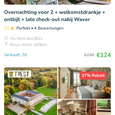
Overnachting voor 2 + welkomstdrankje +
ontbijt + late check-out nabij Waver
10
Perfekt
• 4 Bewertungen
Au Vent des Blés
Roux-miroir (40km)
€124
Verkauft: 26
€230
37% Rabatt