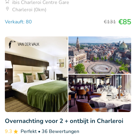
ibis Charleroi Centre Gare
Charleroi (0km)
€85
Verkauft: 80
€131
Overnachting voor 2 + ontbijt in Charleroi
9.3
Perfekt
• 36 Bewertungen