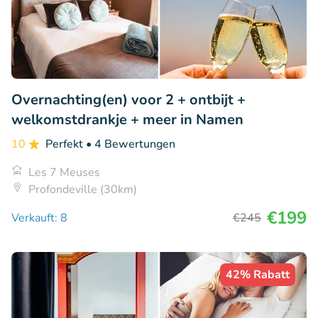
Overnachting(en) voor 2 + ontbijt +
welkomstdrankje + meer in Namen
10
Perfekt
• 4 Bewertungen
Les 7 Meuses
Profondeville (30km)
€199
Verkauft: 8
€245
42% Rabatt