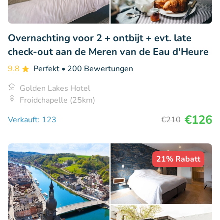
Overnachting voor 2 + ontbijt + evt. late
check-out aan de Meren van de Eau d'Heure
9.8
Perfekt
• 200 Bewertungen
Golden Lakes Hotel
Froidchapelle (25km)
€126
Verkauft: 123
€210
21% Rabatt