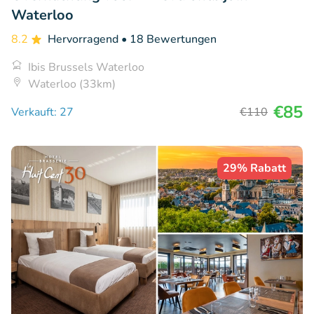
Waterloo
8.2
Hervorragend
• 18 Bewertungen
Ibis Brussels Waterloo
Waterloo (33km)
€85
Verkauft: 27
€110
29% Rabatt