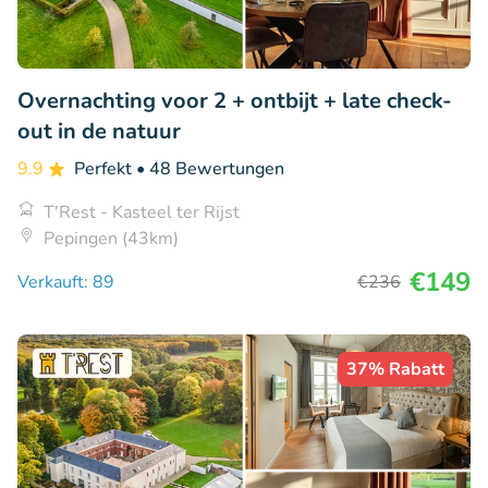
Overnachting voor 2 + ontbijt + late check-
out in de natuur
9.9
Perfekt
• 48 Bewertungen
T'Rest - Kasteel ter Rijst
Pepingen (43km)
€149
Verkauft: 89
€236
37% Rabatt