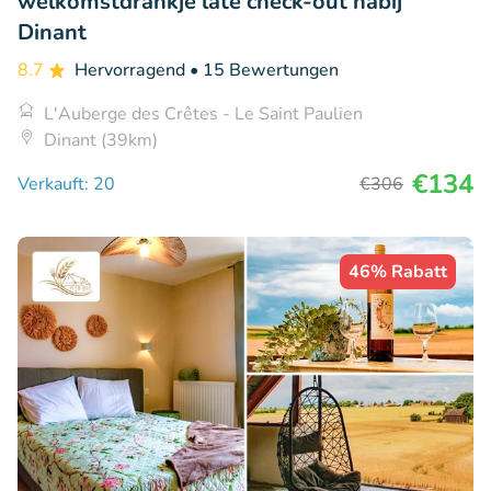
welkomstdrankje late check-out nabij
Dinant
8.7
Hervorragend
• 15 Bewertungen
L'Auberge des Crêtes - Le Saint Paulien
Dinant (39km)
€134
Verkauft: 20
€306
46% Rabatt