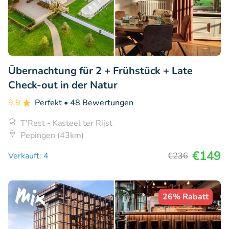
Übernachtung für 2 + Frühstück + Late
Check-out in der Natur
9.9
Perfekt
• 48 Bewertungen
T'Rest - Kasteel ter Rijst
Pepingen (43km)
€149
Verkauft: 4
€236
26% Rabatt