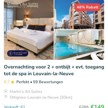
48% Rabatt
Overnachting voor 2 + ontbijt + evt. toegang
tot de spa in Louvain-la-Neuve
9.7
Perfekt
• 59 Bewertungen
Martin's All Suites
Ottignies-Louvain-la-Neuve (30km)
€149
Verkauft: 61
€285