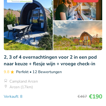
2, 3 of 4 overnachtingen voor 2 in een pod
naar keuze + flesje wijn + vroege check-in
9.8
Perfekt
• 12 Bewertungen
Campland Arcen
Arcen (17km)
€190
Verkauft: 8
€467