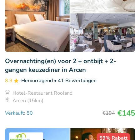
Overnachting(en) voor 2 + ontbijt + 2-
gangen keuzediner in Arcen
8.9
Hervorragend
• 41 Bewertungen
Hotel-Restaurant Rooland
Arcen (15km)
€145
Verkauft: 50
€194
59% Rabatt