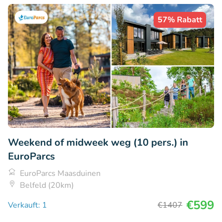
57% Rabatt
Weekend of midweek weg (10 pers.) in
EuroParcs
EuroParcs Maasduinen
Belfeld (20km)
€599
Verkauft: 1
€1407