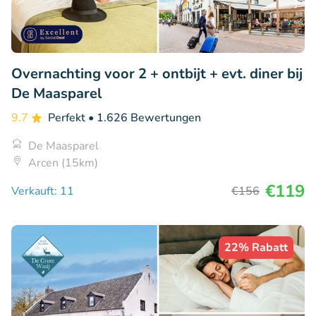
Overnachting voor 2 + ontbijt + evt. diner bij
De Maasparel
9.7
Perfekt
• 1.626 Bewertungen
De Maasparel
Arcen (15km)
€119
Verkauft: 11
€156
22% Rabatt