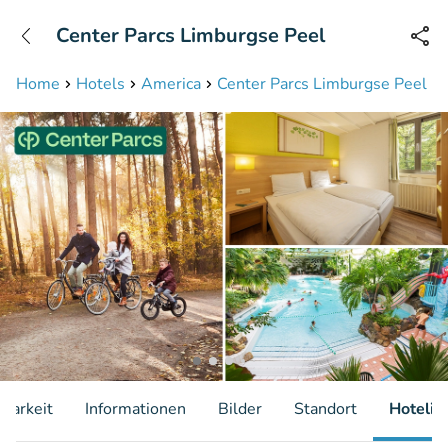
+31208087423
Center Parcs Limburgse Peel
Erreichbar bis 23:00 Uhr (max 0,09€/Min)
Home
Hotels
America
Center Parcs Limburgse Peel
gbarkeit
Informationen
Bilder
Standort
Hotelin