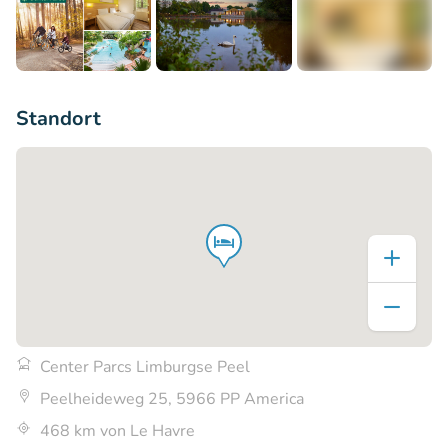
+14
Standort
Center Parcs Limburgse Peel
Peelheideweg 25, 5966 PP America
468 km von Le Havre