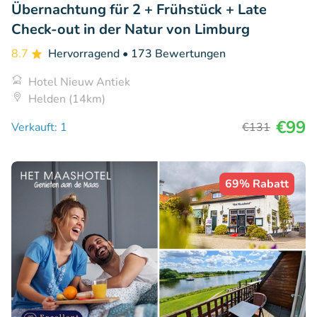
Übernachtung für 2 + Frühstück + Late
Check-out in der Natur von Limburg
8.7
Hervorragend
• 173 Bewertungen
Hotel Nieuw Antiek
Helden (14km)
€99
Verkauft: 1
€131
69% Rabatt