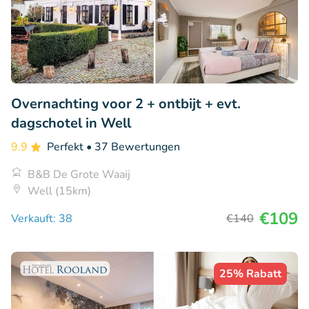
Overnachting voor 2 + ontbijt + evt.
dagschotel in Well
9.9
Perfekt
• 37 Bewertungen
B&B De Grote Waaij
Well (15km)
€109
Verkauft: 38
€140
25% Rabatt