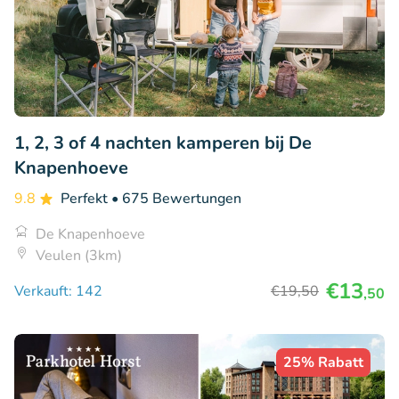
1, 2, 3 of 4 nachten kamperen bij De
Knapenhoeve
9.8
Perfekt
• 675 Bewertungen
De Knapenhoeve
Veulen (3km)
€13
Verkauft: 142
€19
,50
,50
25% Rabatt