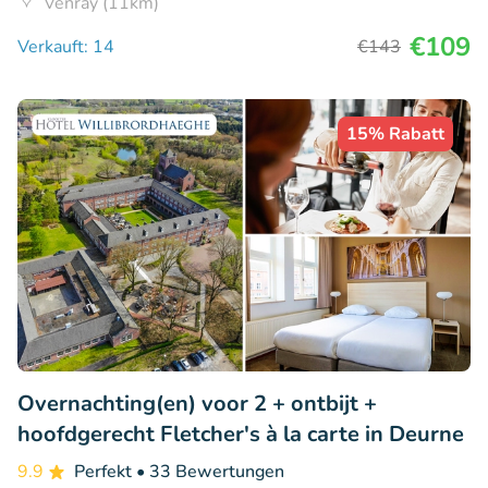
Venray (11km)
€109
Verkauft: 14
€143
15% Rabatt
Overnachting(en) voor 2 + ontbijt +
hoofdgerecht Fletcher's à la carte in Deurne
9.9
Perfekt
• 33 Bewertungen