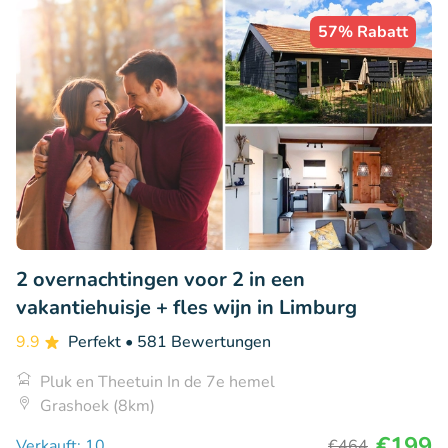
57% Rabatt
2 overnachtingen voor 2 in een
vakantiehuisje + fles wijn in Limburg
9.9
Perfekt
• 581 Bewertungen
Pluk en Theetuin In de 7e hemel
Grashoek (8km)
€199
Verkauft: 10
€464