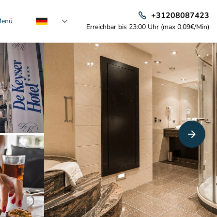
+31208087423
enü
Erreichbar bis 23:00 Uhr (max 0,09€/Min)