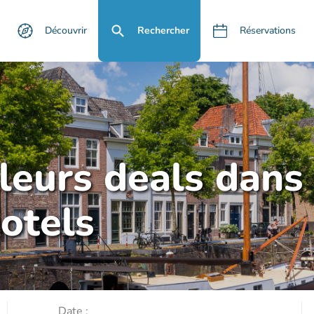
Découvrir
Rechercher
Réservations
lleurs deals dans
otels
Date :