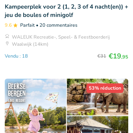
Kampeerplek voor 2 (1, 2, 3 of 4 nacht(en)) +
jeu de boules of minigolf
9.6
Parfait
• 20 commentaires
WALEUK Recreatie-, Speel- & Feestboerderij
Waalwijk (14km)
€19
Vendu : 18
€31
,95
53% réduction