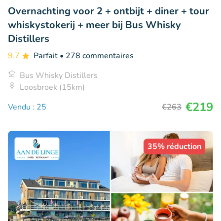
Overnachting voor 2 + ontbijt + diner + tour
whiskystokerij + meer bij Bus Whisky
Distillers
9.7
Parfait
• 278 commentaires
Bus Whisky Distillers
Loosbroek (15km)
€219
Vendu : 25
€263
35% réduction