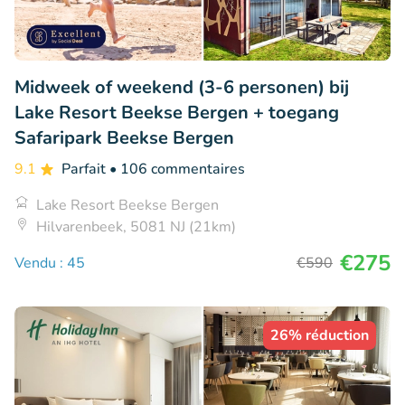
Midweek of weekend (3-6 personen) bij
Lake Resort Beekse Bergen + toegang
Safaripark Beekse Bergen
9.1
Parfait
• 106 commentaires
Lake Resort Beekse Bergen
Hilvarenbeek, 5081 NJ (21km)
€275
Vendu : 45
€590
26% réduction