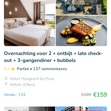
Overnachting voor 2 + ontbijt + late check-
out + 3-gangendiner + bubbels
9.2
Parfait
• 137 commentaires
Hotel Hoogeerd by Flow
Niftrik (29km)
€159
Vendu : 132
€295