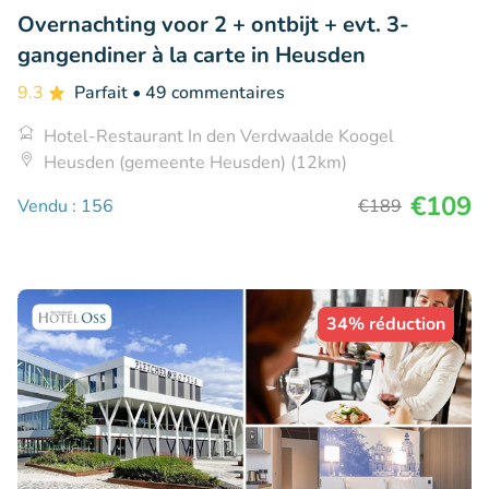
Overnachting voor 2 + ontbijt + evt. 3-
gangendiner à la carte in Heusden
9.3
Parfait
• 49 commentaires
Hotel-Restaurant In den Verdwaalde Koogel
Heusden (gemeente Heusden) (12km)
€109
Vendu : 156
€189
34% réduction