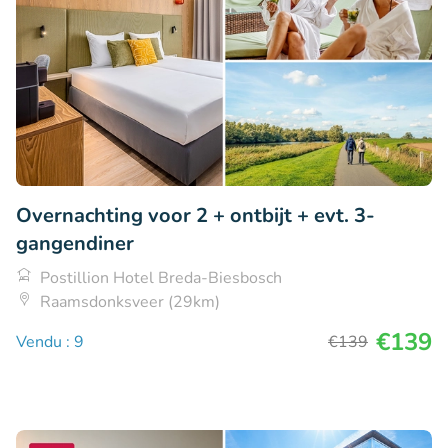
Overnachting voor 2 + ontbijt + evt. 3-
gangendiner
Postillion Hotel Breda-Biesbosch
Raamsdonksveer (29km)
€139
Vendu : 9
€139