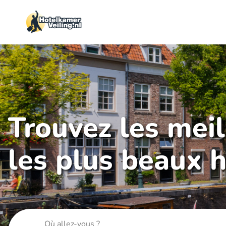
Trouvez les mei
les plus beaux h
Où allez-vous ?