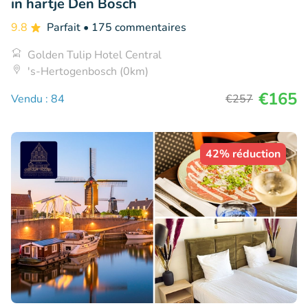
in hartje Den Bosch
9.8
Parfait
• 175 commentaires
Golden Tulip Hotel Central
's-Hertogenbosch (0km)
€165
Vendu : 84
€257
42% réduction