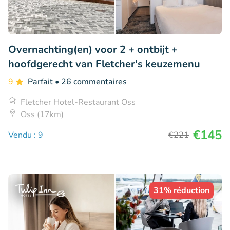
Overnachting(en) voor 2 + ontbijt +
hoofdgerecht van Fletcher's keuzemenu
9
Parfait
• 26 commentaires
Fletcher Hotel-Restaurant Oss
Oss (17km)
€145
Vendu : 9
€221
31% réduction