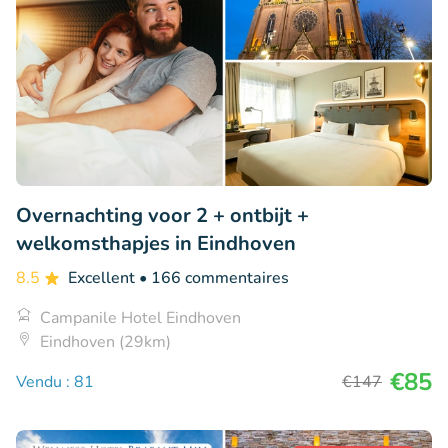
Overnachting voor 2 + ontbijt +
welkomsthapjes in Eindhoven
8.5
Excellent
• 166 commentaires
Campanile Hotel Eindhoven
Eindhoven (29km)
€85
Vendu : 81
€147