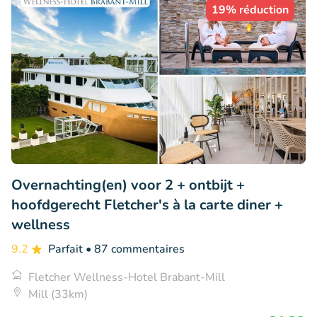
19% réduction
Overnachting(en) voor 2 + ontbijt +
hoofdgerecht Fletcher's à la carte diner +
wellness
9.2
Parfait
• 87 commentaires
Fletcher Wellness-Hotel Brabant-Mill
Mill (33km)