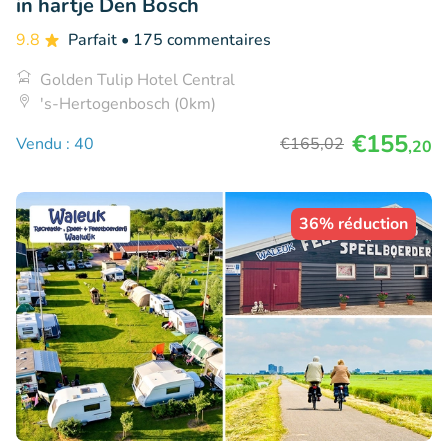
in hartje Den Bosch
9.8
Parfait
• 175 commentaires
Golden Tulip Hotel Central
's-Hertogenbosch (0km)
€155
Vendu : 40
€165
,02
,20
36% réduction