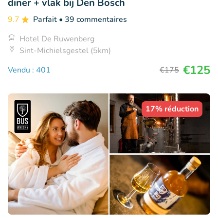
diner + vlak bij Den Bosch
9.7
Parfait
• 39 commentaires
Hotel De Ruwenberg
Sint-Michielsgestel (5km)
€125
Vendu : 401
€175
17% réduction