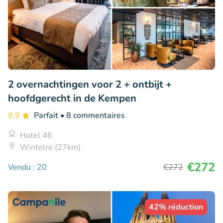
2 overnachtingen voor 2 + ontbijt +
hoofdgerecht in de Kempen
9.9
Parfait
• 8 commentaires
Hotel 46
Wintelre (27km)
€272
Vendu : 20
€272
42% réduction