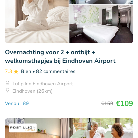
Overnachting voor 2 + ontbijt +
welkomsthapjes bij Eindhoven Airport
7.3
Bien
• 82 commentaires
Tulip Inn Eindhoven Airport
Eindhoven (26km)
€109
Vendu : 89
€159