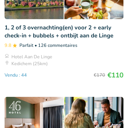
1, 2 of 3 overnachting(en) voor 2 + early
check-in + bubbels + ontbijt aan de Linge
9.8
Parfait
• 126 commentaires
Hotel Aan De Linge
Kedichem (25km)
€110
Vendu : 44
€170