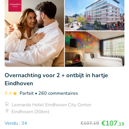
Overnachting voor 2 + ontbijt in hartje
Eindhoven
9.4
Parfait
• 260 commentaires
Leonardo Hotel Eindhoven City Center
Eindhoven (30km)
€107
Vendu : 34
€107
,19
,19