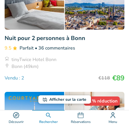
Nuit pour 2 personnes à Bonn
9.5
Parfait
• 36 commentaires
tinyTwice Hotel Bonn
Bonn (49km)
€89
Vendu : 2
€118
Afficher sur la carte
41% réduction
Découvrir
Rechercher
Réservations
Menu