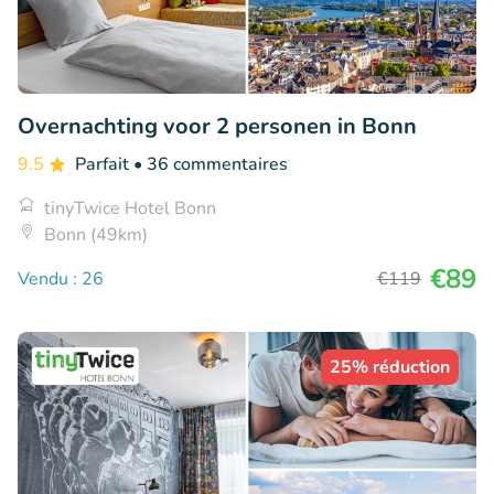
Overnachting voor 2 personen in Bonn
9.5
Parfait
• 36 commentaires
tinyTwice Hotel Bonn
Bonn (49km)
€89
Vendu : 26
€119
25% réduction