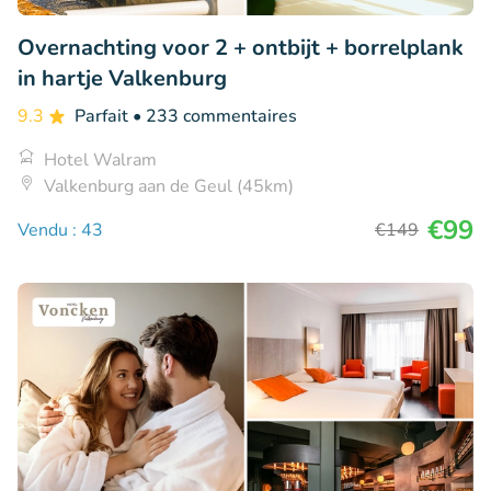
Overnachting voor 2 + ontbijt + borrelplank
in hartje Valkenburg
9.3
Parfait
• 233 commentaires
Hotel Walram
Valkenburg aan de Geul (45km)
€99
Vendu : 43
€149