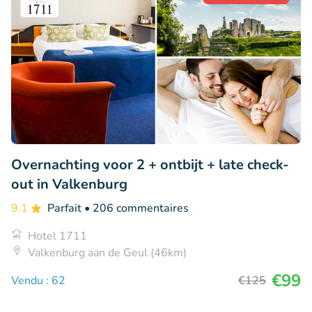
Overnachting voor 2 + ontbijt + late check-
out in Valkenburg
9.1
Parfait
• 206 commentaires
Hotel 1711
Valkenburg aan de Geul (46km)
€99
Vendu : 62
€125