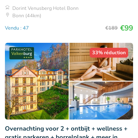
Dorint Venusberg Hotel Bonn
Bonn (44km)
€99
Vendu : 47
€189
33% réduction
Overnachting voor 2 + ontbijt + wellness +
gratis parkeren + borrelplank + meer in