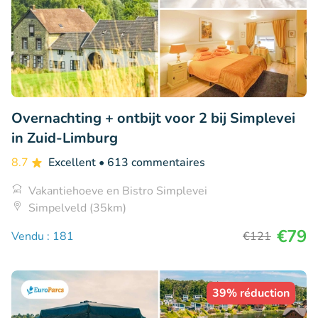
Overnachting + ontbijt voor 2 bij Simplevei
in Zuid-Limburg
8.7
Excellent
• 613 commentaires
Vakantiehoeve en Bistro Simplevei
Simpelveld (35km)
€79
Vendu : 181
€121
39% réduction