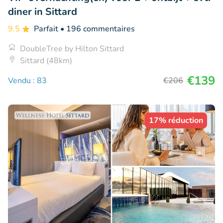
diner in Sittard
9.5
Parfait
• 196 commentaires
DoubleTree by Hilton Sittard
Sittard (48km)
€139
Vendu : 83
€206
17% réduction