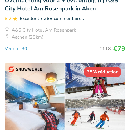
Overnachting voor 2 + evt. ontbijt bij A&S
City Hotel Am Rosenpark in Aken
8.2
Excellent
• 288 commentaires
A&S City Hotel Am Rosenpark
Aachen (29km)
€79
Vendu : 90
€118
35% réduction