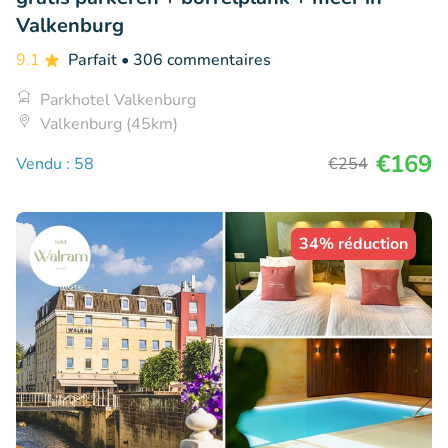
Valkenburg
9.1
Parfait
• 306 commentaires
Parkhotel Valkenburg
Valkenburg (45km)
€169
Vendu : 58
€254
34% réduction