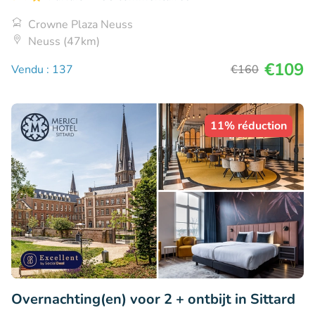
Crowne Plaza Neuss
Neuss (47km)
€109
Vendu : 137
€160
11% réduction
Overnachting(en) voor 2 + ontbijt in Sittard