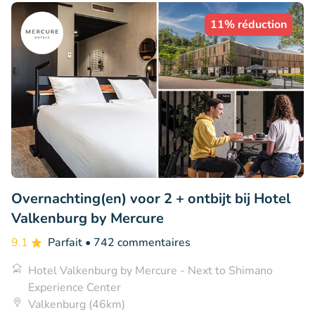
11% réduction
Overnachting(en) voor 2 + ontbijt bij Hotel
Valkenburg by Mercure
9.1
Parfait
• 742 commentaires
Hotel Valkenburg by Mercure - Next to Shimano
Experience Center
Valkenburg (46km)