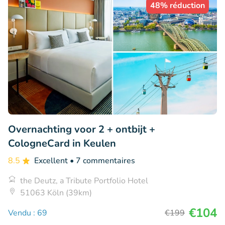
48% réduction
Overnachting voor 2 + ontbijt +
CologneCard in Keulen
8.5
Excellent
• 7 commentaires
the Deutz, a Tribute Portfolio Hotel
51063 Köln (39km)
€104
Vendu : 69
€199