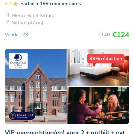
9.7
Parfait
• 199 commentaires
Merici Hotel Sittard
Sittard (47km)
€124
Vendu : 23
€140
33% réduction
VIP-overnachting(en) voor 2 + ontbijt + evt.