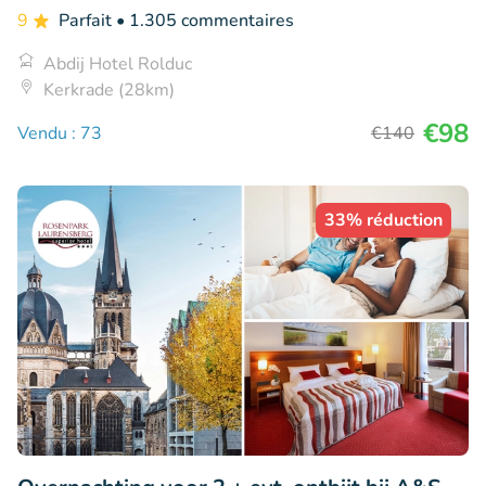
9
Parfait
• 1.305 commentaires
Abdij Hotel Rolduc
Kerkrade (28km)
€98
Vendu : 73
€140
33% réduction