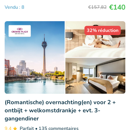
€140
Vendu : 8
€157
,82
32% réduction
(Romantische) overnachting(en) voor 2 +
ontbijt + welkomstdrankje + evt. 3-
gangendiner
9.4
Parfait
• 135 commentaires