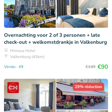
Overnachting voor 2 of 3 personen + late
check-out + welkomstdrankje in Valkenburg
Mimosa Hotel
Valkenburg (45km)
€90
Vendu : 49
€149
29% réduction