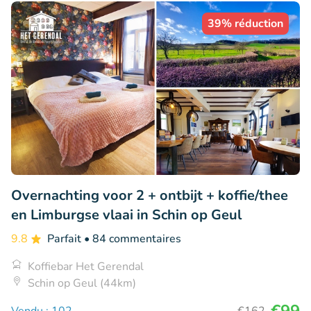
39% réduction
Overnachting voor 2 + ontbijt + koffie/thee
en Limburgse vlaai in Schin op Geul
9.8
Parfait
• 84 commentaires
Koffiebar Het Gerendal
Schin op Geul (44km)
€99
Vendu : 102
€162