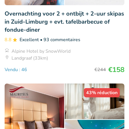
Overnachting voor 2 + ontbijt + 2-uur skipas
in Zuid-Limburg + evt. tafelbarbecue of
fondue-diner
8.8
Excellent
• 93 commentaires
Alpine Hotel by SnowWorld
Landgraaf (33km)
€158
Vendu : 46
€244
43% réduction