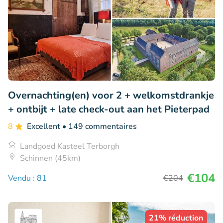
Overnachting(en) voor 2 + welkomstdrankje
+ ontbijt + late check-out aan het Pieterpad
8
Excellent
• 149 commentaires
Landgoed Kasteel Terborgh
Schinnen (45km)
€104
Vendu : 81
€204
21% réduction