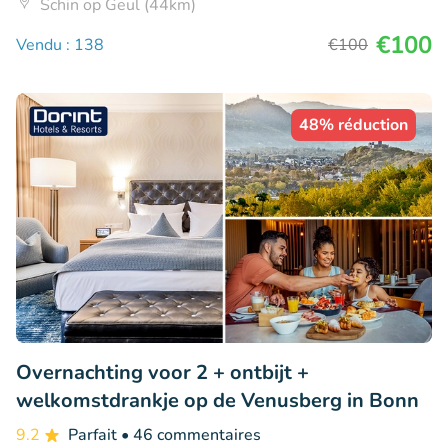
Schin op Geul (44km)
€100
Vendu : 138
€100
48% réduction
Overnachting voor 2 + ontbijt +
welkomstdrankje op de Venusberg in Bonn
9.2
Parfait
• 46 commentaires