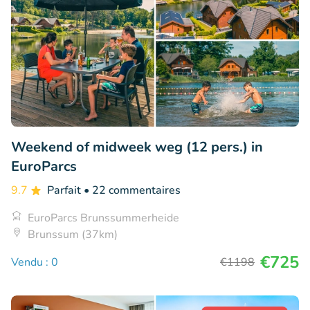
Weekend of midweek weg (12 pers.) in
EuroParcs
9.7
Parfait
• 22 commentaires
EuroParcs Brunssummerheide
Brunssum (37km)
€725
Vendu : 0
€1198