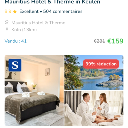
Mauritius Hotel & Therme in Keulen
8.9
Excellent
• 504 commentaires
Mauritius Hotel & Therme
Köln (13km)
€159
Vendu : 41
€281
39% réduction