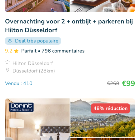
Overnachting voor 2 + ontbijt + parkeren bij
Hilton Düsseldorf
Deal très populaire
9.2
Parfait
• 796 commentaires
Hilton Düsseldorf
Düsseldorf (28km)
€99
Vendu : 410
€269
48% réduction