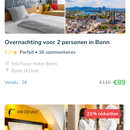
Overnachting voor 2 personen in Bonn
9.5
Parfait
• 36 commentaires
tinyTwice Hotel Bonn
Bonn (41km)
€89
Vendu : 26
€119
21% réduction