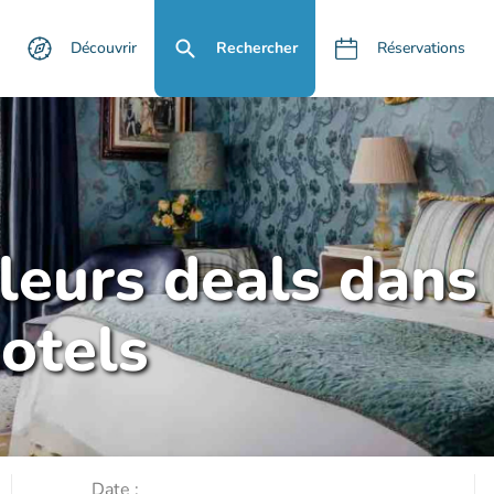
Découvrir
Rechercher
Réservations
lleurs deals dans
otels
Date :