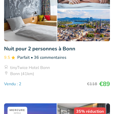
Nuit pour 2 personnes à Bonn
9.5
Parfait
• 36 commentaires
tinyTwice Hotel Bonn
Bonn (41km)
€89
Vendu : 2
€118
35% réduction