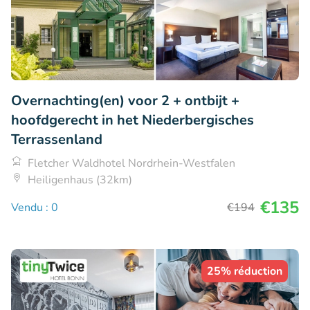
Overnachting(en) voor 2 + ontbijt +
hoofdgerecht in het Niederbergisches
Terrassenland
Fletcher Waldhotel Nordrhein-Westfalen
Heiligenhaus (32km)
€135
Vendu : 0
€194
25% réduction