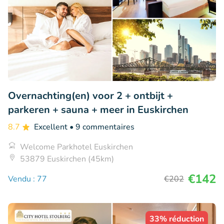
Overnachting(en) voor 2 + ontbijt +
parkeren + sauna + meer in Euskirchen
8.7
Excellent
• 9 commentaires
Welcome Parkhotel Euskirchen
53879 Euskirchen (45km)
€142
Vendu : 77
€202
33% réduction