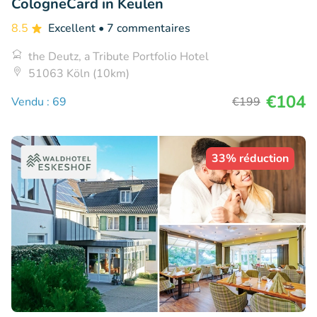
CologneCard in Keulen
8.5
Excellent
• 7 commentaires
the Deutz, a Tribute Portfolio Hotel
51063 Köln (10km)
€104
Vendu : 69
€199
33% réduction