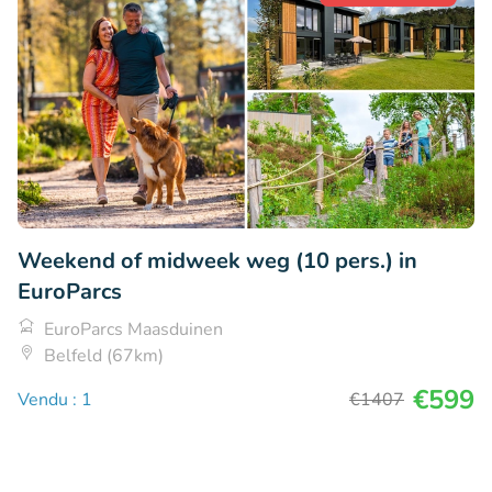
Weekend of midweek weg (10 pers.) in
EuroParcs
EuroParcs Maasduinen
Belfeld (67km)
€599
Vendu : 1
€1407