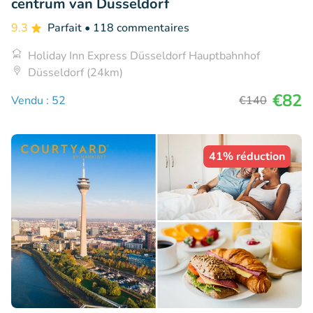
centrum van Düsseldorf
9.3
Parfait
• 118 commentaires
Holiday Inn Express Düsseldorf Hauptbahnhof
Düsseldorf (24km)
€82
Vendu : 52
€140
41% réduction