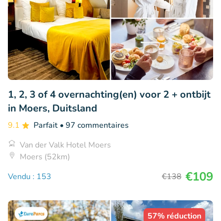
1, 2, 3 of 4 overnachting(en) voor 2 + ontbijt
in Moers, Duitsland
9.1
Parfait
• 97 commentaires
Van der Valk Hotel Moers
Moers (52km)
€109
Vendu : 153
€138
57% réduction