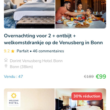
Overnachting voor 2 + ontbijt +
welkomstdrankje op de Venusberg in Bonn
9.2
Parfait
• 46 commentaires
Dorint Venusberg Hotel Bonn
Bonn (38km)
€99
Vendu : 47
€189
30% réduction