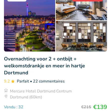
Overnachting voor 2 + ontbijt +
welkomstdrankje en meer in hartje
Dortmund
9.2
Parfait
• 22 commentaires
Mercure Hotel Dortmund Centrum
Dortmund (60km)
€139
Vendu : 32
€215