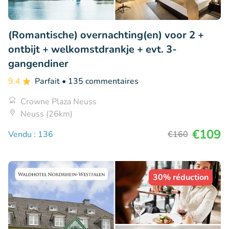
(Romantische) overnachting(en) voor 2 +
ontbijt + welkomstdrankje + evt. 3-
gangendiner
9.4
Parfait
• 135 commentaires
Crowne Plaza Neuss
Neuss (26km)
€109
Vendu : 136
€160
30% réduction