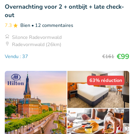
Overnachting voor 2 + ontbijt + late check-
out
7.3
Bien
• 12 commentaires
Silonce Radevormwald
Radevormwald (26km)
€99
Vendu : 37
€161
63% réduction