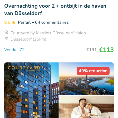
Overnachting voor 2 + ontbijt in de haven
van Düsseldorf
9.8
Parfait
• 64 commentaires
Courtyard by Marriott Düsseldorf Hafen
Düsseldorf (26km)
€113
Vendu : 72
€191
40% réduction