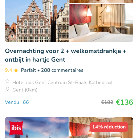
Overnachting voor 2 + welkomstdrankje +
ontbijt in hartje Gent
9.4
Parfait
• 288 commentaires
Hotel ibis Gent Centrum St-Baafs Kathedraal
Gent (0km)
€136
Vendu : 66
€182
14% réduction