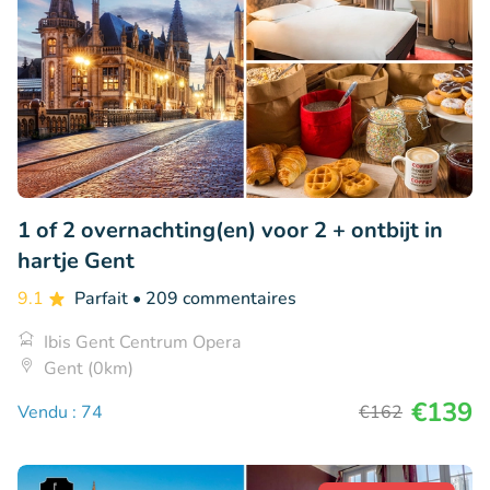
1 of 2 overnachting(en) voor 2 + ontbijt in
hartje Gent
9.1
Parfait
• 209 commentaires
Ibis Gent Centrum Opera
Gent (0km)
€139
Vendu : 74
€162