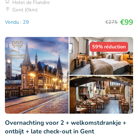
Hotel de Flandre
Gent (0km)
€99
Vendu : 29
€275
59% réduction
Overnachting voor 2 + welkomstdrankje +
ontbijt + late check-out in Gent