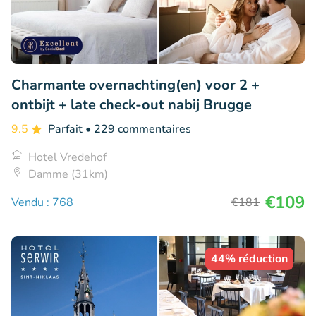
Charmante overnachting(en) voor 2 +
ontbijt + late check-out nabij Brugge
9.5
Parfait
• 229 commentaires
Hotel Vredehof
Damme (31km)
€109
Vendu : 768
€181
44% réduction