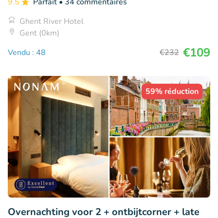
9.5
Parfait
• 34 commentaires
Ghent River Hotel
Gent (0km)
€109
Vendu : 48
€232
59% réduction
Overnachting voor 2 + ontbijtcorner + late