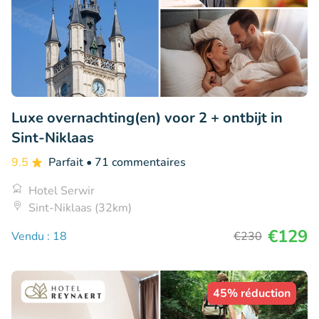
Luxe overnachting(en) voor 2 + ontbijt in
Sint-Niklaas
9.5
Parfait
• 71 commentaires
Hotel Serwir
Sint-Niklaas (32km)
€129
Vendu : 18
€230
45% réduction