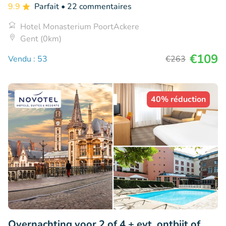
9.9
Parfait
• 22 commentaires
Hotel Monasterium PoortAckere
Gent (0km)
€109
Vendu : 53
€263
40% réduction
Overnachting voor 2 of 4 + evt. ontbijt of