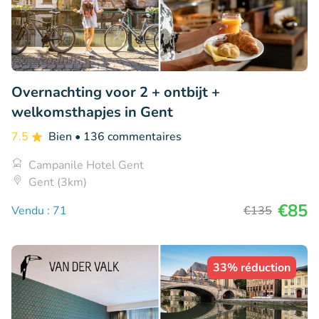
Overnachting voor 2 + ontbijt +
welkomsthapjes in Gent
7.5
Bien
• 136 commentaires
Campanile Hotel Gent
Gent (3km)
€85
Vendu : 71
€135
33% réduction