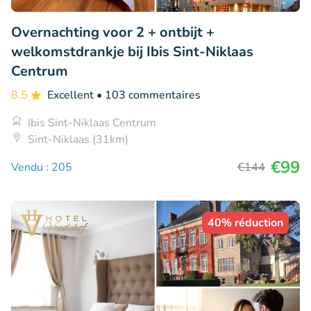
Overnachting voor 2 + ontbijt +
welkomstdrankje bij Ibis Sint-Niklaas
Centrum
8.5
Excellent
• 103 commentaires
Ibis Sint-Niklaas Centrum
Sint-Niklaas (31km)
€99
Vendu : 205
€144
40% réduction