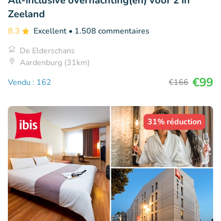
All-inclusive overnachting(en) voor 2 in
Zeeland
8.3
Excellent
• 1.508 commentaires
De Elderschans
Aardenburg (31km)
€99
Vendu : 162
€166
31% réduction