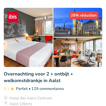
28% réduction
Overnachting voor 2 + ontbijt +
welkomstdrankje in Aalst
9.1
Parfait
• 129 commentaires
Hotel ibis Aalst Centrum
Aalst (26km)