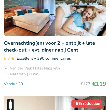
Overnachting(en) voor 2 + ontbijt + late
check-out + evt. diner nabij Gent
8.8
Excellent
• 390 commentaires
Van der Valk Hotel Nazareth
Nazareth (11km)
€119
Vendu : 29
€177
46% réduction