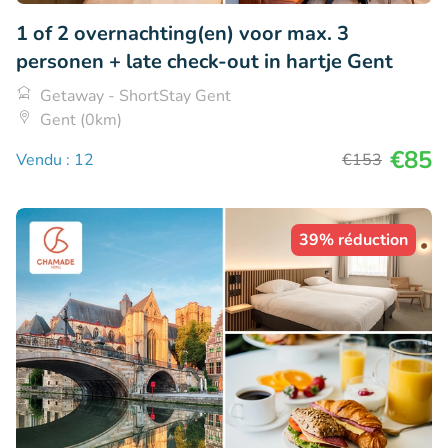
1 of 2 overnachting(en) voor max. 3
personen + late check-out in hartje Gent
Getaway - ShortStay Gent
Gent (0km)
€85
Vendu : 12
€153
39% réduction