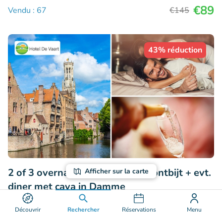
€89
Vendu : 67
€145
43% réduction
2 of 3 overnachtingen voor 2 + ontbijt + evt.
Afficher sur la carte
diner met cava in Damme
9.8
Parfait
• 168 commentaires
Découvrir
Rechercher
Réservations
Menu