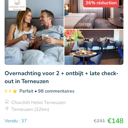
36% réduction
Overnachting voor 2 + ontbijt + late check-
out in Terneuzen
9.4
Parfait
• 98 commentaires
Churchill Hotel Terneuzen
Terneuzen (32km)
€148
Vendu : 37
€231