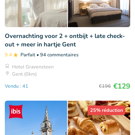
Overnachting voor 2 + ontbijt + late check-
out + meer in hartje Gent
9.4
Parfait
• 94 commentaires
Hotel Gravensteen
Gent (0km)
€129
Vendu : 41
€196
25% réduction