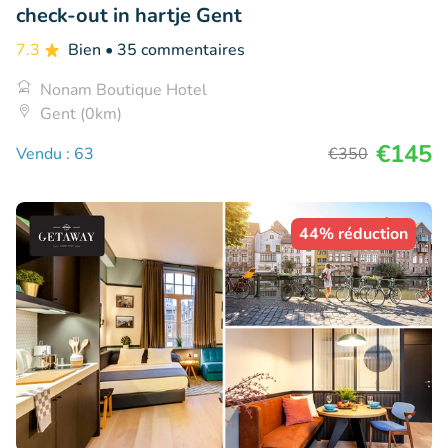
check-out in hartje Gent
7.3
Bien
• 35 commentaires
Nonam Boutique Hotel
Gent (0km)
€145
Vendu : 63
€350
44% réduction