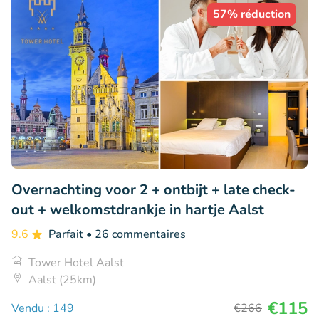
57% réduction
Overnachting voor 2 + ontbijt + late check-
out + welkomstdrankje in hartje Aalst
9.6
Parfait
• 26 commentaires
Tower Hotel Aalst
Aalst (25km)
€115
Vendu : 149
€266