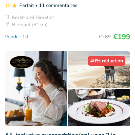
10
Parfait
• 11 commentaires
KerkHotel Biervliet
Biervliet (31km)
€199
Vendu : 10
€289
40% réduction