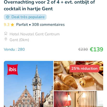
Overnachting voor 2 of 4 + evt. ontbijt of
cocktail in hartje Gent
Deal très populaire
9.3
Parfait
• 308 commentaires
Hotel Novotel Gent Centrum
Gent (0km)
€139
Vendu : 280
€230
25% réduction