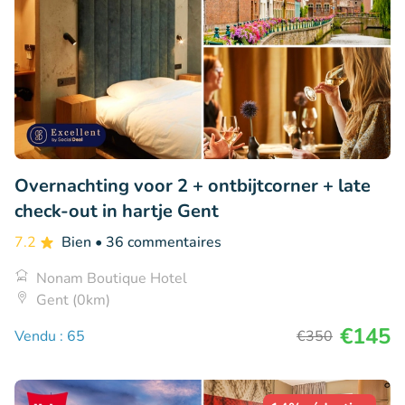
Overnachting voor 2 + ontbijtcorner + late
check-out in hartje Gent
7.2
Bien
• 36 commentaires
Nonam Boutique Hotel
Gent (0km)
€145
Vendu : 65
€350