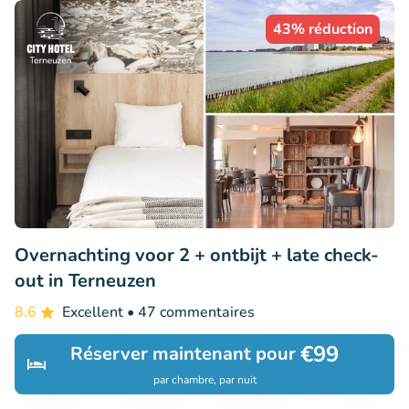
43% réduction
Overnachting voor 2 + ontbijt + late check-
out in Terneuzen
8.6
Excellent
• 47 commentaires
City Hotel Terneuzen
€99
Réserver maintenant pour
Terneuzen (30km)
par chambre, par nuit
Découvrir
Rechercher
Réservations
Menu
€119
Vendu : 142
€208