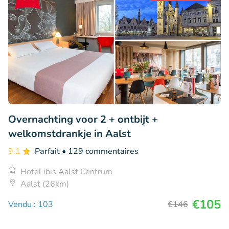
Overnachting voor 2 + ontbijt +
welkomstdrankje in Aalst
9.1
Parfait
• 129 commentaires
Hotel ibis Aalst Centrum
Aalst (26km)
€105
Vendu : 103
€146