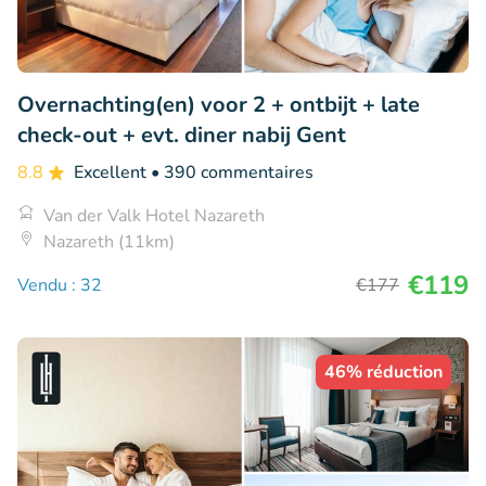
Overnachting(en) voor 2 + ontbijt + late
check-out + evt. diner nabij Gent
8.8
Excellent
• 390 commentaires
Van der Valk Hotel Nazareth
Nazareth (11km)
€119
Vendu : 32
€177
46% réduction