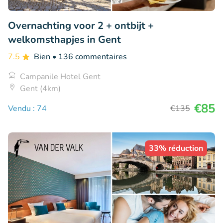
Overnachting voor 2 + ontbijt +
welkomsthapjes in Gent
7.5
Bien
• 136 commentaires
Campanile Hotel Gent
Gent (4km)
€85
Vendu : 74
€135
33% réduction