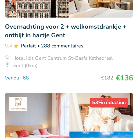
Overnachting voor 2 + welkomstdrankje +
ontbijt in hartje Gent
9.4
Parfait
• 288 commentaires
Hotel ibis Gent Centrum St-Baafs Kathedraal
Gent (0km)
€136
Vendu : 68
€182
53% réduction