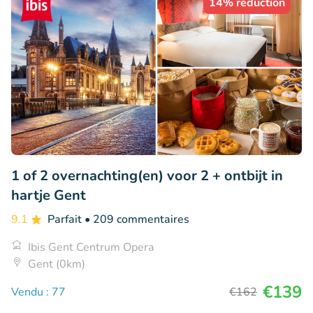
14% réduction
1 of 2 overnachting(en) voor 2 + ontbijt in
hartje Gent
9.1
Parfait
• 209 commentaires
Ibis Gent Centrum Opera
Gent (0km)
€139
Vendu : 77
€162