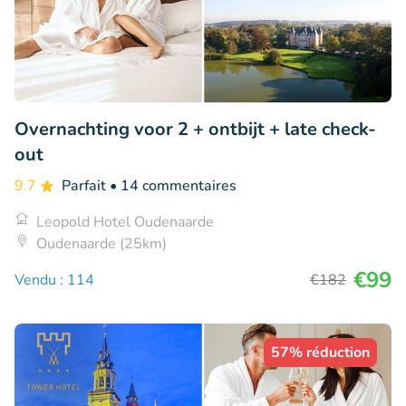
Overnachting voor 2 + ontbijt + late check-
out
9.7
Parfait
• 14 commentaires
Leopold Hotel Oudenaarde
Oudenaarde (25km)
€99
Vendu : 114
€182
57% réduction