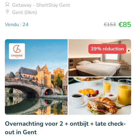
Getaway - ShortStay Gent
Gent (0km)
€85
Vendu : 24
€153
39% réduction
Overnachting voor 2 + ontbijt + late check-
out in Gent