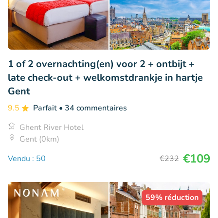
1 of 2 overnachting(en) voor 2 + ontbijt +
late check-out + welkomstdrankje in hartje
Gent
9.5
Parfait
• 34 commentaires
Ghent River Hotel
Gent (0km)
€109
Vendu : 50
€232
59% réduction