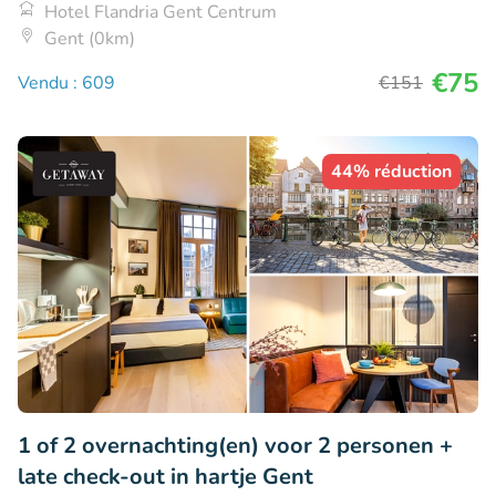
Hotel Flandria Gent Centrum
Gent (0km)
€75
Vendu : 609
€151
44% réduction
1 of 2 overnachting(en) voor 2 personen +
late check-out in hartje Gent