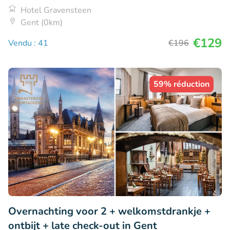
Hotel Gravensteen
Gent (0km)
€129
Vendu : 41
€196
59% réduction
Overnachting voor 2 + welkomstdrankje +
ontbijt + late check-out in Gent