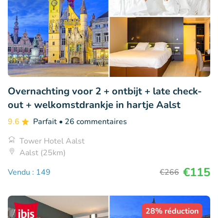
Overnachting voor 2 + ontbijt + late check-
out + welkomstdrankje in hartje Aalst
9.6
Parfait
• 26 commentaires
Tower Hotel Aalst
Aalst (25km)
€115
Vendu : 149
€266
28% réduction