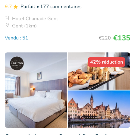
9.7
Parfait
• 177 commentaires
Hotel Chamade Gent
Gent (1km)
€135
Vendu : 51
€220
42% réduction