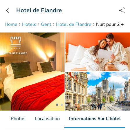
+31208087423
Hotel de Flandre
Disponible jusqu'à 23:00 heures
Home
Hotels
Gent
Hotel de Flandre
Nuit pour 2 + pe
s
Photos
Localisation
Informations Sur L'hôtel