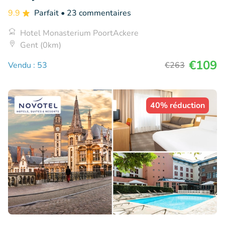
9.9
Parfait
• 23 commentaires
Hotel Monasterium PoortAckere
Gent (0km)
€109
Vendu : 53
€263
40% réduction